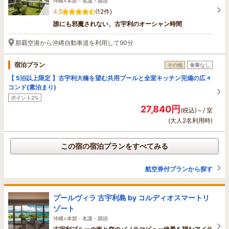
沖縄>本部・名護・国頭
4.5
(12件)
誰にも邪魔されない、古宇利のオーシャン時間
那覇空港から沖縄自動車道を利用して90分
宿泊プラン
その他
食事なし
【 5泊以上限定 】古宇利大橋を望む共用プールと全室キッチン完備の広々
コンド(素泊まり)
ポイント2%
27,840円
(税込)～/ 室
(大人2名利用時)
この宿の宿泊プランをすべてみる
航空券付プランから探す
プールヴィラ 古宇利島 by コルディオスマートリ
ゾート
沖縄>本部・名護・国頭