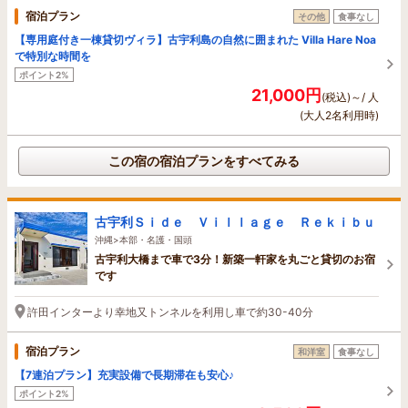
宿泊プラン
その他
食事なし
【専用庭付き一棟貸切ヴィラ】古宇利島の自然に囲まれた Villa Hare Noa
で特別な時間を
ポイント2%
21,000円
(税込)～/ 人
(大人2名利用時)
この宿の宿泊プランをすべてみる
古宇利Ｓｉｄｅ Ｖｉｌｌａｇｅ Ｒｅｋｉｂｕ
沖縄>本部・名護・国頭
古宇利大橋まで車で3分！新築一軒家を丸ごと貸切のお宿
です
許田インターより幸地又トンネルを利用し車で約30-40分
宿泊プラン
和洋室
食事なし
【7連泊プラン】充実設備で長期滞在も安心♪
ポイント2%