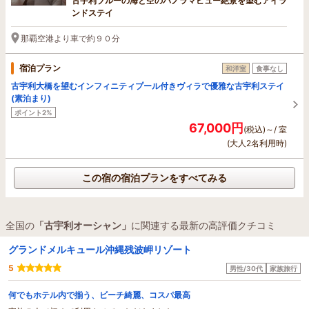
古宇利ブルーの海と空のパノラマビュー絶景を望むアイラ
ンドステイ
那覇空港より車で約９０分
宿泊プラン
和洋室
食事なし
古宇利大橋を望むインフィニティプール付きヴィラで優雅な古宇利ステイ
(素泊まり)
ポイント2%
67,000円
(税込)～/ 室
(大人2名利用時)
この宿の宿泊プランをすべてみる
全国の
「古宇利オーシャン」
に関連する最新の高評価クチコミ
グランドメルキュール沖縄残波岬リゾート
5
男性/30代
家族旅行
何でもホテル内で揃う、ビーチ綺麗、コスパ最高