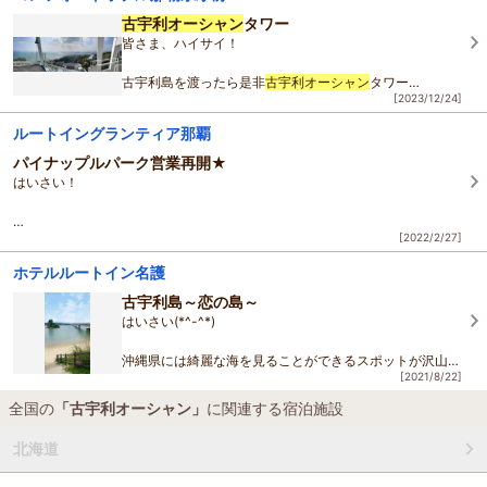
ちょっと待って！
した。また利用したいです。
古宇利オーシャン
タワー
実は、雨の日だからこそ楽しめる
皆さま、ハイサイ！
古宇利島の魅力
古宇利島を渡ったら是非
古宇利オーシャン
タワー
[2023/12/24]
にも足を運んでください。
青く広がる空と海を堪能することができますよ！
ルートイングランティア那覇
冬場は曇り空が多く、晴れ渡った空をみるのは
パイナップルパーク営業再開★
難しいです…。
はいさい！
[2022/2/27]
３月１日から以下の施設の営業再開のお知らせが来ておりますので
ご案内致します！
ホテルルートイン名護
古宇利島～恋の島～
●ナゴパイナップルパーク 営業時間 10：00～17：00（最終入園16：3
はいさい(*^-^*)
0）
沖縄県には綺麗な海を見ることができるスポットが沢山あ
●百年古屋 大家（うふやー）
[2021/8/22]
りますが、
北部観光で外せないのが《古宇利島》です！！
全国の
「古宇利オーシャン」
に関連する宿泊施設
まずは、古宇利大橋！
北海道
名護市の屋我地島と今帰仁村の古宇利島を結ぶ橋で、