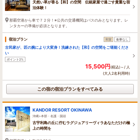
天然い草が香る【和】の空間 伝統家屋で過ごす貴重な宿
泊体験！
那覇空港から車で７２分！※公共の交通機関はバスのみとなります。レ
ンタカーの準備が必須となります。
宿泊プラン
和室
食事なし
古民家が、匠の腕により大変身！洗練された【和】の空間をご堪能くださ
い
ポイント2%
15,500円
(税込)～/ 人
(大人2名利用時)
この宿の宿泊プランをすべてみる
KANDOR RESORT OKINAWA
沖縄>本部・名護・国頭
古宇利島の丘に佇むラグジュアリーヴィラあなただけの極
上の時間を