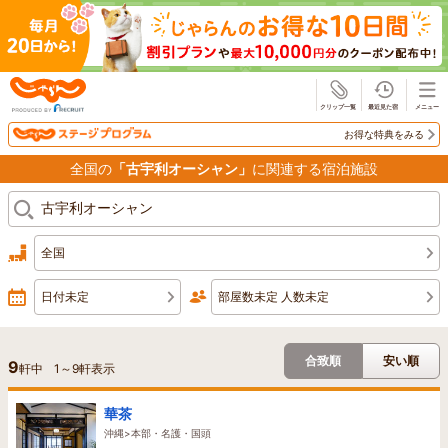
じゃらん
お得な特典をみる
全国の
「古宇利オーシャン」
に関連する宿泊施設
全国
日付未定
部屋数未定 人数未定
合致順
安い順
9
軒中
1
～
9
軒表示
華茶
沖縄>本部・名護・国頭