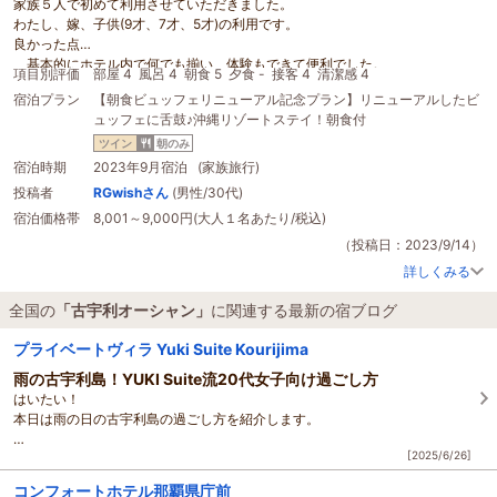
家族５人で初めて利用させていただきました。
わたし、嫁、子供(9才、7才、5才)の利用です。
良かった点
基本的にホテル内で何でも揃い、体験もできて便利でした。
項目別評価
部屋 4
風呂 4
朝食 5
夕食 -
接客 4
清潔感 4
売店(基本的な土産は揃ってる)
宿泊プラン
【朝食ビュッフェリニューアル記念プラン】リニューアルしたビ
シーサ絵付け体験、アクセサリー作り体験。
ュッフェに舌鼓♪沖縄リゾートステイ！朝食付
いずれも複数種類から選べ、シーサもアクセサリーも子供達は夢中に作って
いた
ツイン
朝のみ
プール
宿泊時期
2023年9月宿泊 (家族旅行)
意外とビーチと同じくらい楽しんでいた！水深1mくらいで小学生以下にはち
投稿者
RGwishさん
(男性/30代)
ょうど良い！
宿泊価格帯
8,001～9,000円(大人１名あたり/税込)
充実した入浴施設(かつ全て無料)。
キレイな残波ビーチが歩いてすぐそこに。
（投稿日：2023/9/14）
朝食おいしい。特に屋上階の朝食は最高でした。
詳しくみる
もう少し頑張って欲しい点
大浴場、プール共にゴミが浮いていた
全国の
「古宇利オーシャン」
に関連する最新の宿ブログ
チェックインの際、出迎えや荷物の誘導等がない。
部屋が水回り？エアコン？の少しカビ臭さがありました。
プライベートヴィラ Yuki Suite Kourijima
もう少し頑張って欲しい点はもしかしたらコロナ禍後の一時的な人不足なのか
雨の古宇利島！YUKI Suite流20代女子向け過ごし方
もしれません。
はいたい！
ただ、上記を踏まえても、とても良いホテルでした。
本日は雨の日の古宇利島の過ごし方を紹介します。
空港と観光エリア(美ら海、
古宇利オーシャン
タワー、パイナップルパークな
ど)との中間にあり、バランスの取れた立地だと思いました。
[2025/6/26]
「せっかくの古宇利島なのに雨か」って
岬、ビーチ、サトウキビ畑など沖縄の雄大な自然に囲まれた素晴らしいロケー
ガッカリしちゃったそこのあなた！
ションで、最後には家族写真も撮影してくださり、とても良い思い出が出来ま
コンフォートホテル那覇県庁前