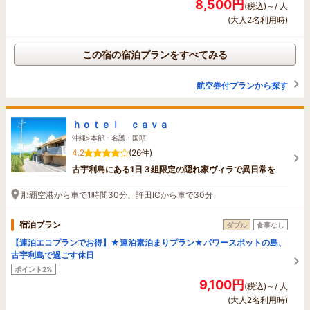
8,500円
(税込)～/ 人
(大人2名利用時)
この宿の宿泊プランをすべてみる
航空券付プランから探す
ｈｏｔｅｌ ｃａｖａ
沖縄>本部・名護・国頭
4.2
(26件)
古宇利島にある1日３組限定の隠れ家ヴィラで異日常を
那覇空港から車で1時間30分、許田ICから車で30分
宿泊プラン
ダブル
食事なし
【連泊エコプランでお得】★連泊素泊まりプラン★パワースポットの島、
古宇利島で過ごす休日
ポイント2%
9,100円
(税込)～/ 人
(大人2名利用時)