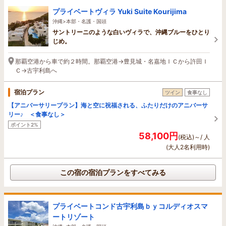
プライベートヴィラ Yuki Suite Kourijima
沖縄>本部・名護・国頭
サントリーニのような白いヴィラで、沖縄ブルーをひとり
じめ。
那覇空港から車で約２時間。那覇空港→豊見城・名嘉地ＩＣから許田Ｉ
Ｃ→古宇利島へ
宿泊プラン
ツイン
食事なし
【アニバーサリープラン】海と空に祝福される、ふたりだけのアニバーサ
リー♪ ＜食事なし＞
ポイント2%
58,100円
(税込)～/ 人
(大人2名利用時)
この宿の宿泊プランをすべてみる
プライベートコンド古宇利島ｂｙコルディオスマ
ートリゾート