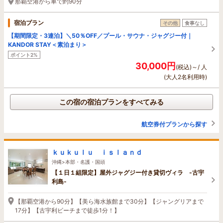
那覇空港から車で約90分
宿泊プラン
その他
食事なし
【期間限定・3連泊】＼50％OFF／プール・サウナ・ジャグジー付｜
KANDOR STAY＜素泊まり＞
ポイント2%
30,000円
(税込)～/ 人
(大人2名利用時)
この宿の宿泊プランをすべてみる
航空券付プランから探す
ｋｕｋｕｌｕ ｉｓｌａｎｄ
沖縄>本部・名護・国頭
【１日１組限定】屋外ジャグジー付き貸切ヴィラ -古宇
利島-
【那覇空港から90分】【美ら海水族館まで30分】【ジャングリアまで
17分】【古宇利ビーチまで徒歩1分！】