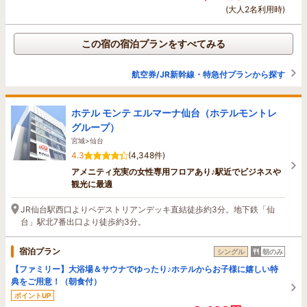
(大人2名利用時)
この宿の宿泊プランをすべてみる
航空券/JR新幹線・特急付プランから探す
ホテル モンテ エルマーナ仙台（ホテルモントレ
グループ）
宮城>仙台
4.3
(4,348件)
アメニティ充実の女性専用フロアあり♪駅近でビジネスや
観光に最適
JR仙台駅西口よりペデストリアンデッキ直結徒歩約3分。地下鉄「仙
台」駅北7番出口より徒歩約3分。
宿泊プラン
シングル
朝のみ
【ファミリー】大浴場＆サウナでゆったり♪ホテルからお子様に嬉しい特
典をご用意！（朝食付）
ポイントUP