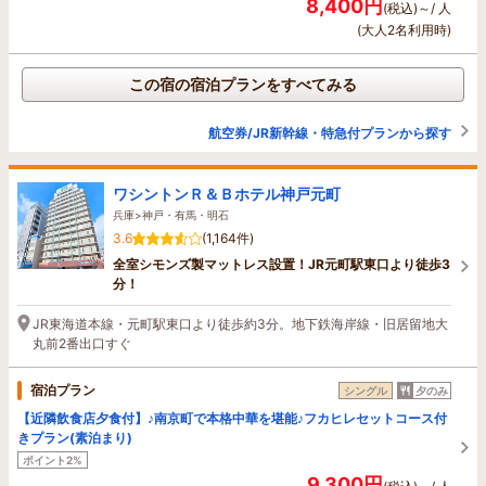
8,400円
(税込)～/ 人
(大人2名利用時)
この宿の宿泊プランをすべてみる
航空券/JR新幹線・特急付プランから探す
ワシントンＲ＆Ｂホテル神戸元町
兵庫>神戸・有馬・明石
3.6
(1,164件)
全室シモンズ製マットレス設置！JR元町駅東口より徒歩3
分！
JR東海道本線・元町駅東口より徒歩約3分。地下鉄海岸線・旧居留地大
丸前2番出口すぐ
宿泊プラン
シングル
夕のみ
【近隣飲食店夕食付】♪南京町で本格中華を堪能♪フカヒレセットコース付
きプラン(素泊まり)
ポイント2%
9,300円