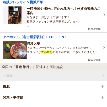
相鉄フレッサイン横浜戸塚
雨も明けて最高の海日和な一日となりました．．．！
一時帰国や海外に行かれる方へ！外貨両替機のご
香
案内！
みなさま、おはようございます！
相鉄フレッサイン横浜戸塚でございます。
[2026/1/18]
日本ではインバウンド効果により、訪日外国人の数が増加
してるそうですね。
アパホテル〈名古屋栄駅前〉EXCELLENT
意外と思われる方もいるかもしれませんが、当館も海外か
満漢大餐
あまりにマーラータンにハマっているものだから、
スタッフが
香港
旅行
のお土産に買ってきてくれました。
[2025/11/8]
さっそく家で湯を沸かしたのはいいものの、
かやくや調味料はどれを入れれば良いのか、そもそも何分
全国の
「香港 旅行」
に関連する宿泊施設
待つ
北海道
東北
関東・甲信越