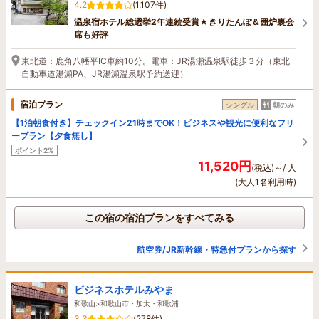
4.2
(1,107件)
温泉宿ホテル総選挙2年連続受賞★きりたんぽ＆囲炉裏会
席も好評
東北道：鹿角八幡平IC車約10分。電車：JR湯瀬温泉駅徒歩３分（東北
自動車道湯瀬PA、JR湯瀬温泉駅予約送迎）
宿泊プラン
シングル
朝のみ
【1泊朝食付き】チェックイン21時までOK！ビジネスや観光に便利なフリ
ープラン【夕食無し】
ポイント2%
11,520円
(税込)～/ 人
(大人1名利用時)
この宿の宿泊プランをすべてみる
航空券/JR新幹線・特急付プランから探す
ビジネスホテルみやま
和歌山>和歌山市・加太・和歌浦
3.3
(278件)