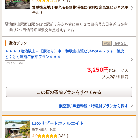
繁華街立地！観光＆長短期滞在に便利な庶民派ビジネスホ
テル！
和歌山駅西口駅を背に駅前交差点を右に曲り３つ目信号吉田交差点を左
曲り2つ目信号畑屋敷交差点越えすぐ右
宿泊プラン
和室
食事なし
☆★☆３連泊以上～【素泊り】◆ 和歌山出張ビジネス＆レジャー観光
とくとく連泊ご宿泊プラン☆★☆
ポイント2%
3,250円
(税込)～/ 人
(大人2名利用時)
この宿の宿泊プランをすべてみる
航空券/JR新幹線・特急付プランから探す
山のリゾートホテルエイト
栃木>那須・板室
4.9
(33件)