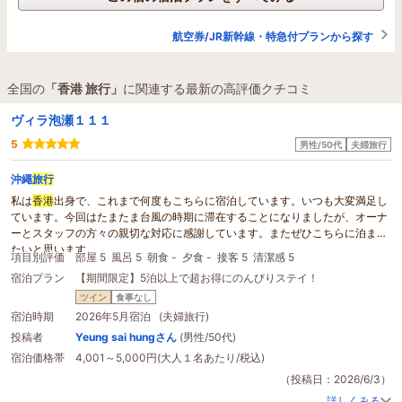
航空券/JR新幹線・特急付プランから探す
全国の
「香港 旅行」
に関連する最新の高評価クチコミ
ヴィラ泡瀬１１１
5
男性/50代
夫婦旅行
沖繩
旅行
私は
香港
出身で、これまで何度もこちらに宿泊しています。いつも大変満足し
ています。今回はたまたま台風の時期に滞在することになりましたが、オーナ
ーとスタッフの方々の親切な対応に感謝しています。またぜひこちらに泊まり
たいと思います。
項目別評価
部屋 5
風呂 5
朝食 -
夕食 -
接客 5
清潔感 5
宿泊プラン
【期間限定】5泊以上で超お得にのんびりステイ！
ツイン
食事なし
宿泊時期
2026年5月宿泊 (夫婦旅行)
投稿者
Yeung sai hungさん
(男性/50代)
宿泊価格帯
4,001～5,000円(大人１名あたり/税込)
（投稿日：2026/6/3）
詳しくみる