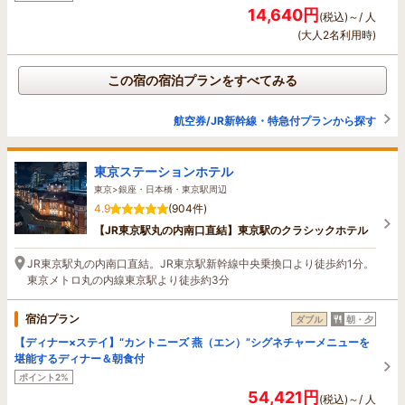
14,640円
(税込)～/ 人
(大人2名利用時)
この宿の宿泊プランをすべてみる
航空券/JR新幹線・特急付プランから探す
東京ステーションホテル
東京>銀座・日本橋・東京駅周辺
4.9
(904件)
【JR東京駅丸の内南口直結】東京駅のクラシックホテル
JR東京駅丸の内南口直結。JR東京駅新幹線中央乗換口より徒歩約1分。
東京メトロ丸の内線東京駅より徒歩約3分
宿泊プラン
ダブル
朝・夕
【ディナー×ステイ】“カントニーズ 燕（エン）”シグネチャーメニューを
堪能するディナー＆朝食付
ポイント2%
54,421円
(税込)～/ 人