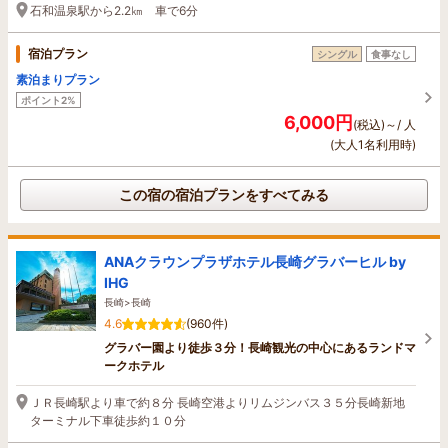
石和温泉駅から2.2㎞ 車で6分
宿泊プラン
シングル
食事なし
素泊まりプラン
ポイント2%
6,000円
(税込)～/ 人
(大人1名利用時)
この宿の宿泊プランをすべてみる
ANAクラウンプラザホテル長崎グラバーヒル by
IHG
長崎>長崎
4.6
(960件)
グラバー園より徒歩３分！長崎観光の中心にあるランドマ
ークホテル
ＪＲ長崎駅より車で約８分 長崎空港よりリムジンバス３５分長崎新地
ターミナル下車徒歩約１０分