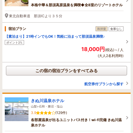
本格中華＆那須高原温泉を満喫◆全8室のリゾートホテル
東北自動車道 那須ICより３５分
宿泊プラン
和洋室
食事なし
【素泊まり】21時インでもOK！気軽に泊まって那須温泉満喫♪
ポイント2%
18,000円
(税込)～/ 人
(大人2名利用時)
この宿の宿泊プランをすべてみる
航空券付プランから探す
きぬ川温泉ホテル
山梨>石和・勝沼・塩山
3.9
(129件)
各部屋温泉が出るユニットバス付き！wi-fi完備 きぬ川温
泉ホテル