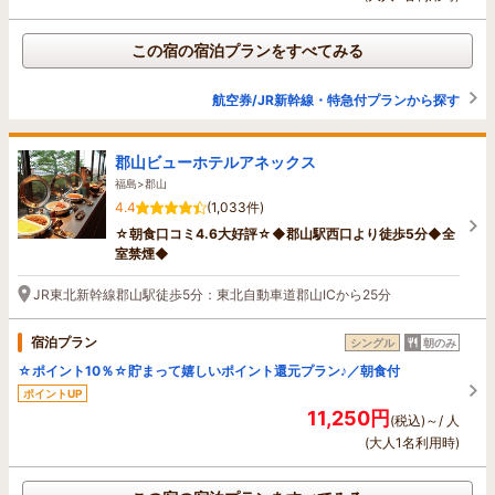
この宿の宿泊プランをすべてみる
航空券/JR新幹線・特急付プランから探す
郡山ビューホテルアネックス
福島>郡山
4.4
(1,033件)
☆朝食口コミ4.6大好評☆◆郡山駅西口より徒歩5分◆全
室禁煙◆
JR東北新幹線郡山駅徒歩5分：東北自動車道郡山ICから25分
宿泊プラン
シングル
朝のみ
☆ポイント10％☆貯まって嬉しいポイント還元プラン♪／朝食付
ポイントUP
11,250円
(税込)～/ 人
(大人1名利用時)