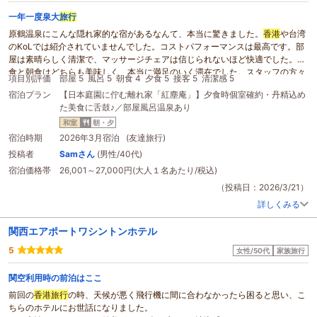
一年一度泉大
旅行
原鶴温泉にこんな隠れ家的な宿があるなんて、本当に驚きました。
香港
や台湾
のKoLでは紹介されていませんでした。コストパフォーマンスは最高です。部
屋は素晴らしく清潔で、マッサージチェアは信じられないほど快適でした。夕
食と朝食はどちらも美味しく、本当に満足のいく滞在でした。スタッフの方々
項目別評価
部屋 5
風呂 5
朝食 4
夕食 5
接客 5
清潔感 5
もとても親切でした。
宿泊プラン
【日本庭園に佇む離れ家「紅塵庵」】夕食時個室確約・丹精込め
た美食に舌鼓♪／部屋風呂温泉あり
和室
朝・夕
宿泊時期
2026年3月宿泊 (友達旅行)
投稿者
Samさん
(男性/40代)
宿泊価格帯
26,001～27,000円(大人１名あたり/税込)
（投稿日：2026/3/21）
詳しくみる
関西エアポートワシントンホテル
5
女性/50代
家族旅行
関空利用時の前泊はここ
前回の
香港
旅行
の時、天候が悪く飛行機に間に合わなかったら困ると思い、こ
ちらのホテルにお世話になりました。