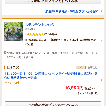
この宿の宿泊プランをすべてみる
航空券/JR新幹線・特急付プランから探す
ホテルモントレ仙台
宮城>仙台
4.4
(2,644件)
仙台駅前徒歩3分。【朝食クチコミ★4.7】天然温泉のス
パ完備
電車／東北新幹線仙台駅より徒歩3分車／東北道～仙台宮城ＩＣ～仙台
駅方面へ向い約20分
宿泊プラン
ツイン
食事なし
【13：00～翌13：00】24時間のんびりステイ～駅徒歩3分の好立地（素
泊り/天然温泉サウナ完備)
ポイントUP
16,850円
(税込)～/ 人
(大人2名利用時)
この宿の宿泊プランをすべてみる