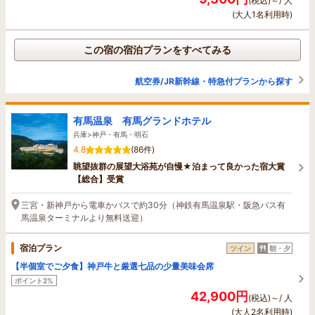
(税込)～/ 人
(大人1名利用時)
この宿の宿泊プランをすべてみる
航空券/JR新幹線・特急付プランから探す
有馬温泉 有馬グランドホテル
兵庫>神戸・有馬・明石
4.8
(86件)
眺望抜群の展望大浴苑が自慢★泊まって良かった宿大賞
【総合】受賞
三宮・新神戸から電車かバスで約30分（神鉄有馬温泉駅・阪急バス有
馬温泉ターミナルより無料送迎）
宿泊プラン
ツイン
朝・夕
【半個室でご夕食】神戸牛と厳選七品の少量美味会席
ポイント2%
42,900円
(税込)～/ 人
(大人2名利用時)