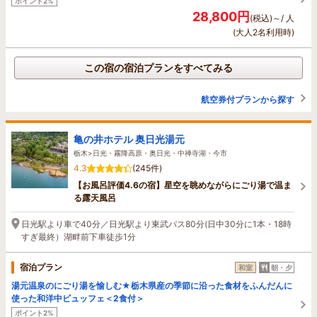
ポイント2%
28,800円
(税込)～/ 人
(大人2名利用時)
この宿の宿泊プランをすべてみる
航空券付プランから探す
亀の井ホテル 奥日光湯元
栃木>日光・霧降高原・奥日光・中禅寺湖・今市
4.3
(245件)
【お風呂評価4.6の宿】星空を眺めながらにごり湯で温ま
る露天風呂
日光駅より車で40分／日光駅より東武バス80分(日中30分に1本・18時
すぎ最終）湖畔前下車徒歩1分
宿泊プラン
和室
朝・夕
湯元温泉のにごり湯を愉しむ★栃木県産の季節に沿った食材をふんだんに
使った和洋中ビュッフェ＜2食付＞
ポイント2%