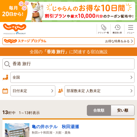
じゃらん
お得な特典をみる
全国の
「香港 旅行」
に関連する宿泊施設
全国
日付未定
部屋数未定 人数未定
合致順
安い順
13
軒中
1
～
13
軒表示
亀の井ホテル 秋田湯瀬
秋田>十和田湖・大館・鹿角