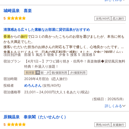
城崎温泉 喜楽
5
女性/40代
恋人旅行
清潔感ある広々した素敵なお部屋に貸切温泉がおすすめ
香港
からの
旅行
で口コミの良かったこちらのお宿を選びましたが、本当に何も
かも大満足でした。
接客いただいた担当のお姉さんの対応も丁寧で優しく、心地良かったです。
食事ももりだくさんで、日本の懐石料理に感動しました。夕食に2時間くらい
項目別評価
部屋 5
風呂 5
朝食 5
夕食 5
接客 5
清潔感 5
かけて、いろんな料理をゆっくり堪能させていただきました。
宿泊プラン
【4月1日～】アワビ踊り焼き・但馬牛！喜楽御膳◆貸切風呂無料
普段は朝食食べないですが、美味しくてもりもり食べてしまった。
特典！外湯入り放題！
お宿は外湯に周りやすい場所にあるのも良かったです。
外湯全部、お宿の温泉も貸切温泉まで全て入れたのは幸せでした。
和洋室
朝・夕
朝/個室利用
夕/個室利用
そして、お部屋！
宿泊時期
2026年4月宿泊 (恋人旅行)
すごく広いし、キレイ！
投稿者
めろんさん
(女性/40代)
部屋から外を歩く人の下駄の音がカランコロンと聞こえてくるのも、なんだか
宿泊価格帯
23,001～24,000円(大人１名あたり/税込)
心地良かったです。
駐車場が分かりづらく、最初気づかずに通り過ぎてしまいました。
（投稿日：2026/5/8）
そこだけが気になったくらいで、他は何もかも大満足の宿泊でした。
詳しくみる
ありがとうございました。
原鶴温泉 泰泉閣（たいせんかく）
5
男性/40代
友達旅行