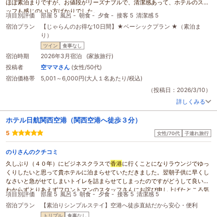
ほぼ素泊まりですが、お値段がリーズナブルで、清潔感あって、ホテルのスタ
ッフも感じのいい方ばかりでした。
項目別評価
部屋 5
風呂 -
朝食 -
夕食 -
接客 5
清潔感 5
今回は、韓国に行くために前泊。娘と2人で利用しました。
宿泊プラン
【じゃらんのお得な10日間】★ベーシックプラン ★（素泊ま
自宅でお風呂も済ませてたので、寝るだけでしたが、快適に過ごすことができ
り）
ました。翌朝は、空港までのリムジンバスを利用して無事に出国することがで
きました。
ツイン
食事なし
また、次回もぜひ利用したいと思います。ありがとうございました。
宿泊時期
2026年3月宿泊 (家族旅行)
投稿者
空ママさん
(女性/50代)
宿泊価格帯
5,001～6,000円(大人１名あたり/税込)
（投稿日：2026/3/10）
詳しくみる
ホテル日航関西空港（関西空港へ徒歩３分）
5
女性/70代
子連れ旅行
のりさんのクチコミ
久しぶり（４０年）にビジネスクラスで
香港
に行くことになりラウンジでゆっ
くりしたいと思って貴ホテルに泊まらせていただきました。翌朝子供に早くし
なさいと急がせてしまいトイレを詰まらせてしまったのですがどうして良いか
わからずとりあえずフロントマンのスタッフさんにお詫び申し上げたところ気
項目別評価
部屋 5
風呂 5
朝食 -
夕食 -
接客 5
清潔感 5
になさらなくて大丈夫ですよと神対応頂き本当に感謝申し上げます、お陰様で
宿泊プラン
【素泊りシンプルステイ】空港へ徒歩直結だから安心・便利
ほっとさせていただき楽しい
旅行
をさせていただきました。
日本人の気働きは世界に誇れます
トリプル
食事なし