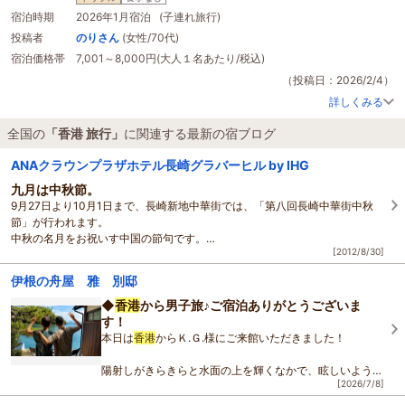
素晴らしいホテルです
宿泊時期
2026年1月宿泊 (子連れ旅行)
投稿者
のりさん
(女性/70代)
宿泊価格帯
7,001～8,000円(大人１名あたり/税込)
（投稿日：2026/2/4）
詳しくみる
全国の
「香港 旅行」
に関連する最新の宿ブログ
ANAクラウンプラザホテル長崎グラバーヒル by IHG
九月は中秋節。
9月27日より10月1日まで、長崎新地中華街では、「第八回長崎中華街中秋
節」が行われます。
中秋の名月をお祝いす中国の節句です。
[2012/8/30]
私が以前、
香港
に
旅行
に行った時は、ちょうどこの時期だったのですが、友
人曰く、
伊根の舟屋 雅 別邸
◆
香港
から男子旅♪ご宿泊ありがとうございま
す！
本日は
香港
からＫ.Ｇ.様にご来館いただきました！
陽射しがきらきらと水面の上を輝くなかで、眩しいような
[2026/7/8]
笑顔で親友と過ごす最高のひととき．．．！