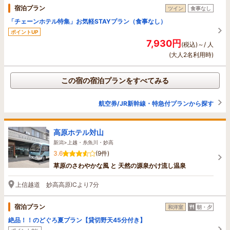
宿泊プラン
ツイン
食事なし
「チェーンホテル特集」お気軽STAYプラン（食事なし）
ポイントUP
7,930円
(税込)～/ 人
(大人2名利用時)
この宿の宿泊プランをすべてみる
航空券/JR新幹線・特急付プランから探す
高原ホテル対山
新潟>上越・糸魚川・妙高
3.6
(9件)
草原のさわやかな風 と 天然の源泉かけ流し温泉
上信越道 妙高高原ICより7分
宿泊プラン
和洋室
朝・夕
絶品！！のどぐろ夏プラン【貸切野天45分付き】