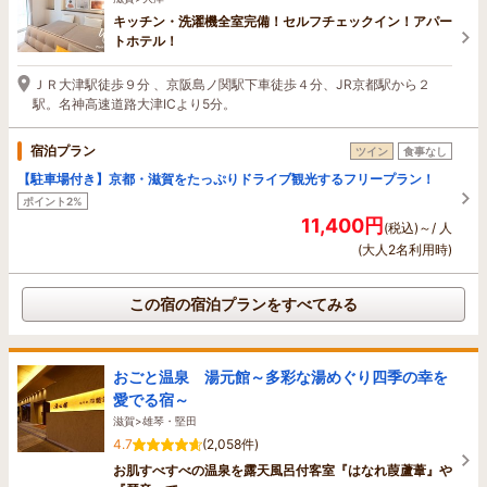
キッチン・洗濯機全室完備！セルフチェックイン！アパー
トホテル！
ＪＲ大津駅徒歩９分 、京阪島ノ関駅下車徒歩４分、JR京都駅から２
駅。名神高速道路大津ICより5分。
宿泊プラン
ツイン
食事なし
【駐車場付き】京都・滋賀をたっぷりドライブ観光するフリープラン！
ポイント2%
11,400円
(税込)～/ 人
(大人2名利用時)
この宿の宿泊プランをすべてみる
おごと温泉 湯元館～多彩な湯めぐり四季の幸を
愛でる宿～
滋賀>雄琴・堅田
4.7
(2,058件)
お肌すべすべの温泉を露天風呂付客室『はなれ葭蘆葦』や