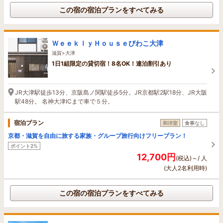
この宿の宿泊プランをすべてみる
ＷｅｅｋｌｙＨｏｕｓｅびわこ大津
滋賀>大津
1日1組限定の貸切宿！8名OK！連泊割引あり
JR大津駅徒歩13分、京阪島ノ関駅徒歩5分。JR京都駅2駅18分、JR大阪
駅48分。 名神大津ICまで車で５分。
宿泊プラン
和洋室
食事なし
京都・滋賀を自由に旅する家族・グループ旅行向けフリープラン！
ポイント2%
12,700円
(税込)～/ 人
(大人2名利用時)
この宿の宿泊プランをすべてみる