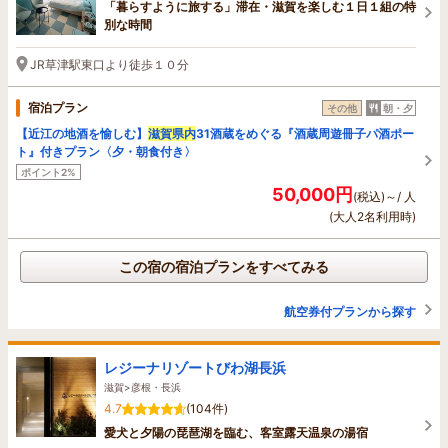
「暮らすように旅する」滞在・滋賀を楽しむ１日１組の特
別な時間
JR草津駅東口より徒歩１０分
宿泊プラン
その他
朝・夕
【近江の地酒を愉しむ】
滋賀県内
31酒蔵をめぐる『酒蔵周遊冊子パ酒ポー
ト』付きプラン〈夕・朝食付き〉
ポイント2%
50,000円
(税込)～/ 人
(大人2名利用時)
この宿の宿泊プランをすべてみる
航空券付プランから探す
レジーナリゾートびわ湖長浜
滋賀>彦根・長浜
4.7
(104件)
愛犬と夕陽の琵琶湖を臨む、客室露天温泉の湯宿