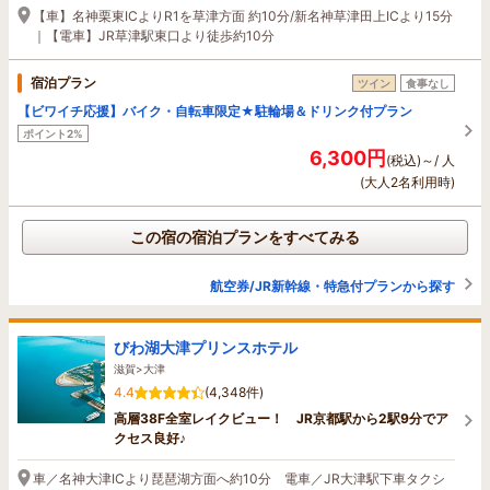
【車】名神栗東ICよりR1を草津方面 約10分/新名神草津田上ICより15分
｜【電車】JR草津駅東口より徒歩約10分
宿泊プラン
ツイン
食事なし
【ビワイチ応援】バイク・自転車限定★駐輪場＆ドリンク付プラン
ポイント2%
6,300円
(税込)～/ 人
(大人2名利用時)
この宿の宿泊プランをすべてみる
航空券/JR新幹線・特急付プランから探す
びわ湖大津プリンスホテル
滋賀>大津
4.4
(4,348件)
高層38F全室レイクビュー！ JR京都駅から2駅9分でア
クセス良好♪
車／名神大津ICより琵琶湖方面へ約10分 電車／JR大津駅下車タクシ