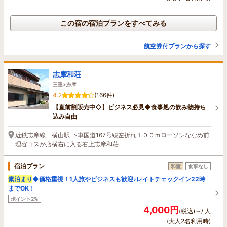
この宿の宿泊プランをすべてみる
航空券付プランから探す
志摩和荘
三重>志摩
4.2
(166件)
【直前割販売中◇】ビジネス必見◆食事処の飲み物持ち
込み自由
近鉄志摩線 横山駅 下車国道167号線左折れ１００ｍローソンななめ前
理容コスが店横右に入る右上志摩和荘
宿泊プラン
和室
食事なし
素泊まり
◆価格重視！1人旅やビジネスも歓迎♪レイトチェックイン22時
までOK！
ポイント2%
4,000円
(税込)～/ 人
(大人2名利用時)