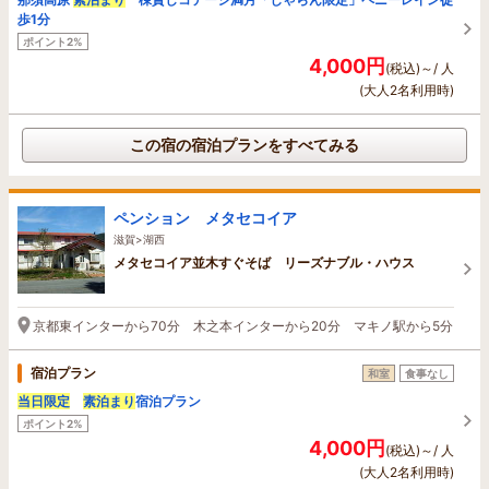
歩1分
ポイント2%
4,000円
(税込)～/ 人
(大人2名利用時)
この宿の宿泊プランをすべてみる
ペンション メタセコイア
滋賀>湖西
メタセコイア並木すぐそば リーズナブル・ハウス
京都東インターから70分 木之本インターから20分 マキノ駅から5分
宿泊プラン
和室
食事なし
当日限定
素泊まり
宿泊プラン
ポイント2%
4,000円
(税込)～/ 人
(大人2名利用時)