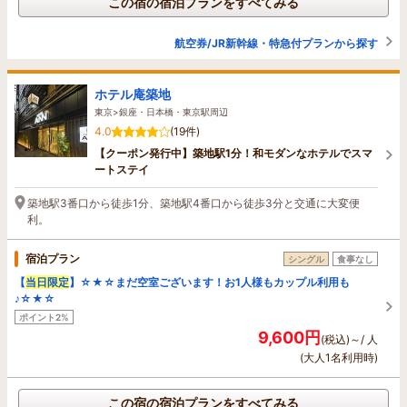
この宿の宿泊プランをすべてみる
航空券/JR新幹線・特急付プランから探す
ホテル庵築地
東京>銀座・日本橋・東京駅周辺
4.0
(19件)
【クーポン発行中】築地駅1分！和モダンなホテルでスマ
ートステイ
築地駅3番口から徒歩1分、築地駅4番口から徒歩3分と交通に大変便
利。
宿泊プラン
シングル
食事なし
【
当日限定
】☆★☆まだ空室ございます！お1人様もカップル利用も
♪☆★☆
ポイント2%
9,600円
(税込)～/ 人
(大人1名利用時)
この宿の宿泊プランをすべてみる