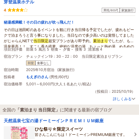
芽登温泉ホテル
4
男性/60代
家族旅行
秘湯感満載！その日の疲れが吹っ飛んだ！
その日は池田町のあるイベントを観に行き当日帰る予定でしたが、疲れもピー
クで泊まろうと言う事になりました。当日なので多少高いのは覚悟してました
がじゃらんNETで
当日限定
超安プランがあり即予約。
素泊まり
でしたが、もう
温泉最高！！ すこし香る硫黄、絶妙な温度の湯、ちょっと熱め湯、ぬるめの
項目別評価
部屋 5
風呂 5
朝食 -
夕食 -
接客 3
清潔感 4
露天風呂は山間に流れる秘湯感満載で、その日の疲れが一気に吹き飛び、家族
宿泊プラン
チェックイン19：30－22：00 当日限定素泊まりプラン
全員大満足でした。雑音もなく静かな宿、また行きたい温泉宿でした。ありが
とうございました。
和室
食事なし
宿泊時期
2025年10月宿泊 (家族旅行)
投稿者
もえぎのさん
(男性/60代)
宿泊価格帯
5,001～6,000円(大人１名あたり/税込)
（投稿日：2025/10/19）
詳しくみる
全国の
「素泊まり 当日限定」
に関連する最新の宿ブログ
天然温泉七宝の湯ドーミーインＰＲＥＭＩＵＭ銀座
ひな祭り☆限定スイーツ
皆さんこんにちは！ドーミーインPREMIUM銀座です。