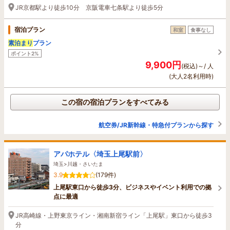
JR京都駅より徒歩10分 京阪電車七条駅より徒歩5分
宿泊プラン
和室
食事なし
素泊まり
プラン
ポイント2%
9,900円
(税込)～/ 人
(大人2名利用時)
この宿の宿泊プランをすべてみる
航空券/JR新幹線・特急付プランから探す
アパホテル〈埼玉上尾駅前〉
埼玉>川越・さいたま
3.9
(179件)
上尾駅東口から徒歩3分、ビジネスやイベント利用での拠
点に最適
JR高崎線・上野東京ライン・湘南新宿ライン「上尾駅」東口から徒歩3
分