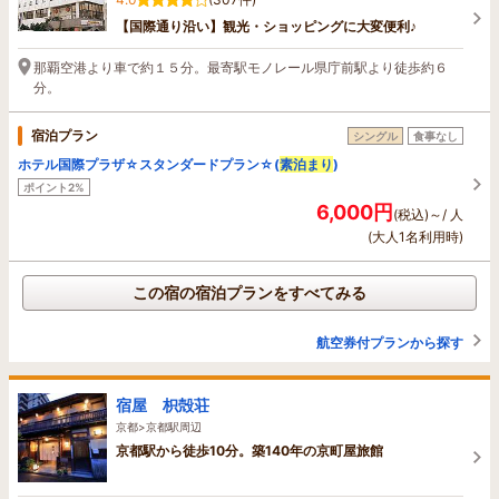
【国際通り沿い】観光・ショッピングに大変便利♪
那覇空港より車で約１５分。最寄駅モノレール県庁前駅より徒歩約６
分。
宿泊プラン
シングル
食事なし
ホテル国際プラザ☆スタンダードプラン☆(
素泊まり
)
ポイント2%
6,000円
(税込)～/ 人
(大人1名利用時)
この宿の宿泊プランをすべてみる
航空券付プランから探す
宿屋 枳殻荘
京都>京都駅周辺
京都駅から徒歩10分。築140年の京町屋旅館