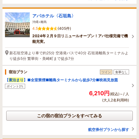
アパホテル〈石垣島〉
沖縄>離島
4.5
(405件)
2024年２月９日リニュールオープン！アパ仕様完備で機
能充実。
新石垣空港より車で約25分 空港発バスで40分 石垣港離島ターミナルよ
り徒歩5分 繁華街・美崎町まで徒歩7分
宿泊プラン
ツイン
食事なし
【
素泊まり
】■全室禁煙■離島ターミナルから徒歩7分■映画見放題
ポイント2%
6,210円
(税込)～/ 人
(大人2名利用時)
この宿の宿泊プランをすべてみる
航空券付プランから探す