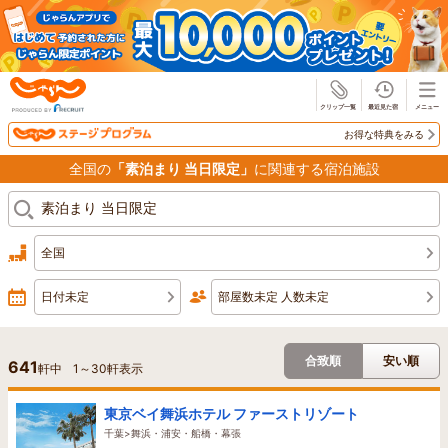
じゃらん
お得な特典をみる
全国の
「素泊まり 当日限定」
に関連する宿泊施設
全国
日付未定
部屋数未定 人数未定
合致順
安い順
641
軒中
1
～
30
軒表示
東京ベイ舞浜ホテル ファーストリゾート
千葉>舞浜・浦安・船橋・幕張