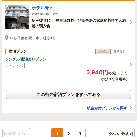
ホテル青木
愛媛>新居浜・東予
駅～徒歩1分！駐車場無料！1F食事処の家庭的料理で大満
足の朝夕食
JR伊予西条駅下車、徒歩1分
宿泊プラン
シングル
食事なし
シングル
素泊まり
プラン
ポイント2%
5,940円
(税込)～/ 人
(大人1名利用時)
この宿の宿泊プランをすべてみる
航空券付プランから探す
1
2
3
|< 最初
< 前へ
次へ >
最後 >|