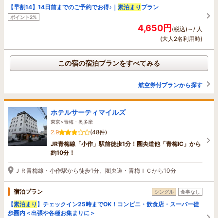
【早割14】14日前までのご予約でお得♪｜
素泊まり
プラン
ポイント2%
4,650円
(税込)～/ 人
(大人2名利用時)
この宿の宿泊プランをすべてみる
航空券付プランから探す
ホテルサーティマイルズ
東京>青梅・奥多摩
2.9
(48件)
JR青梅線「小作」駅前徒歩1分！圏央道他「青梅IC」から
約10分！
ＪＲ青梅線・小作駅から徒歩1分、圏央道・青梅ＩＣから10分
宿泊プラン
シングル
食事なし
【
素泊まり
】チェックイン25時までOK！コンビニ・飲食店・スーパー徒
歩圏内＜出張や各種お集まりに＞