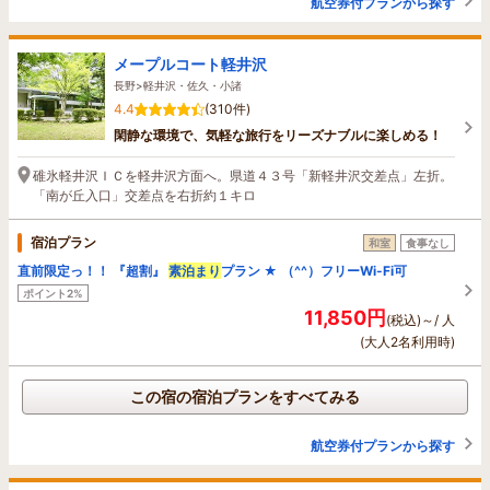
航空券付プランから探す
メープルコート軽井沢
長野>軽井沢・佐久・小諸
4.4
(310件)
閑静な環境で、気軽な旅行をリーズナブルに楽しめる！
碓氷軽井沢ＩＣを軽井沢方面へ。県道４３号「新軽井沢交差点」左折。
「南が丘入口」交差点を右折約１キロ
宿泊プラン
和室
食事なし
直前限定っ！！ 『超割』
素泊まり
プラン ★ （^^）フリーWi-Fi可
ポイント2%
11,850円
(税込)～/ 人
(大人2名利用時)
この宿の宿泊プランをすべてみる
航空券付プランから探す