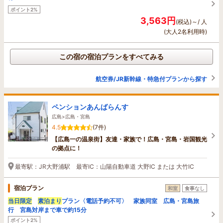
ポイント2%
3,563円
(税込)～/ 人
(大人2名利用時)
この宿の宿泊プランをすべてみる
航空券/JR新幹線・特急付プランから探す
ペンションあんばらんす
広島>広島・宮島
4.5
(7件)
【広島一の温泉街】友達・家族で！広島・宮島・岩国観光
の拠点に！
最寄駅：JR大野浦駅 最寄IC：山陽自動車道 大野IC または 大竹IC
宿泊プラン
和室
食事なし
当日限定
素泊まり
プラン〈電話予約不可〉 家族同室 広島・宮島旅
行 宮島対岸まで車で約15分
ポイント2%