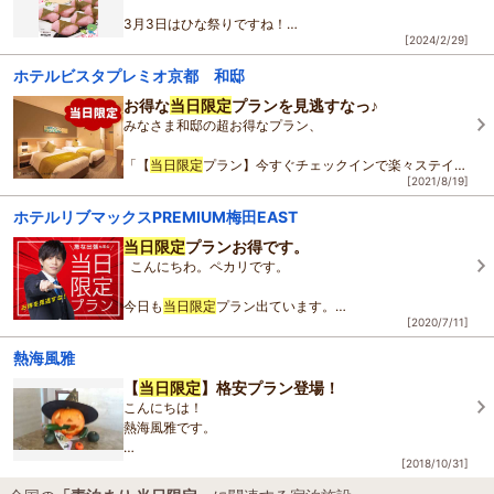
3月3日はひな祭りですね！
[2024/2/29]
当日限定
で朝食には春の訪れを感じさせる桜餅のご用意が
ございます♪♪♪
ホテルビスタプレミオ京都 和邸
お得な
当日限定
プランを見逃すなっ♪
※
素泊まり
プランでも当日追加可能です。ご宿泊の際
みなさま和邸の超お得なプラン、
「【
当日限定
プラン】今すぐチェックインで楽々ステイ☆
[2021/8/19]
チェックアウトは12時まで♪」
ホテルリブマックスPREMIUM梅田EAST
をご存知でしょうか！？
当日限定
プランお得です。
こんにちわ。ペカリです。
急なご出張、急なご用事などで
今日も
当日限定
プラン出ています。
当日宿泊先を探さなくて
[2020/7/11]
素泊まり
になりますが、ご予約お待ち
熱海風雅
しております。
【
当日限定
】格安プラン登場！
こんにちは！
ペカリでした。
熱海風雅です。
[2018/10/31]
本日はハロウィンですね！
当館ではハロウィンイベントを実施中です。