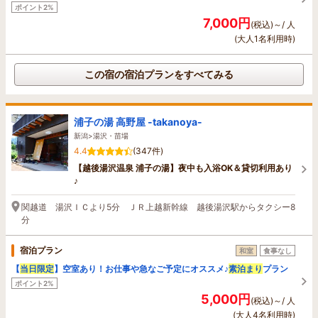
ポイント2%
7,000円
(税込)～/ 人
(大人1名利用時)
この宿の宿泊プランをすべてみる
浦子の湯 高野屋 -takanoya-
新潟>湯沢・苗場
4.4
(347件)
【越後湯沢温泉 浦子の湯】夜中も入浴OK＆貸切利用あり
♪
関越道 湯沢ＩＣより5分 ＪＲ上越新幹線 越後湯沢駅からタクシー8
分
宿泊プラン
和室
食事なし
【
当日限定
】空室あり！お仕事や急なご予定にオススメ♪
素泊まり
プラン
ポイント2%
5,000円
(税込)～/ 人
(大人4名利用時)