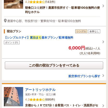
4.3
(143件)
朝食口コミ好評！鹿屋市役所すぐ・駐車場100台無料の便
利なホテル
鹿屋中心部、市役所1分・繁華街10分・駐車場100台無料
宿泊プラン
シングル
食事なし
【シンプルステイ】
素泊まり
基本プラン／駐車場無料
ポイント2%
6,000円
(税込)～/ 人
(大人1名利用時)
この宿の宿泊プランをすべてみる
航空券付プランから探す
アートリッツホテル
滋賀>草津・守山・近江八幡
4.3
(695件)
京都からＪＲで27分！全客室バス・トイレ・洗面所がセ