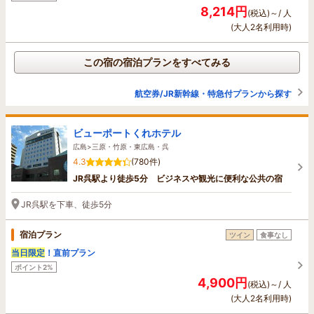
8,214円
(税込)～/ 人
(大人2名利用時)
この宿の宿泊プランをすべてみる
航空券/JR新幹線・特急付プランから探す
ビューポートくれホテル
広島>三原・竹原・東広島・呉
4.3
(780件)
JR呉駅より徒歩5分 ビジネスや観光に便利な公共の宿
JR呉駅を下車、徒歩5分
宿泊プラン
ツイン
食事なし
当日限定
！直前プラン
ポイント2%
4,900円
(税込)～/ 人
(大人2名利用時)