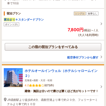
車で10分
宿泊プラン
シングル
食事なし
素泊まり
☆スタンダードプラン
ポイント2%
7,800円
(税込)～/ 人
(大人1名利用時)
この宿の宿泊プランをすべてみる
航空券付プランから探す
ホテルオールインウェル（ホテルシャロームイン
２）
北海道>函館・大沼・松前
4.0
(675件)
建物・施設は古いので磨けば磨くほど光がモットーです！
JR函館駅より徒歩約4分、函館空港より車で約２０分、フェリーターミ
ナルより車で約１０分