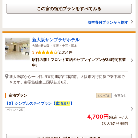
この宿の宿泊プランをすべてみる
航空券付プランから探す
新大阪サンプラザホテル
大阪>新大阪・江坂・十三・塚本
3.9
(2,354件)
駅目の前！フロント直結のセブンイレブンが24時間営業
中♪
新大阪駅から一つ目JR東淀川駅西口駅前。大阪市内行切符で乗下車で
きます。御堂筋線東三国駅徒歩6分。
宿泊プラン
シングル
食事なし
【0】シンプルステイプラン【
素泊まり
】
ポイント2%
4,700円
(税込)～/ 人
(大人1名利用時)