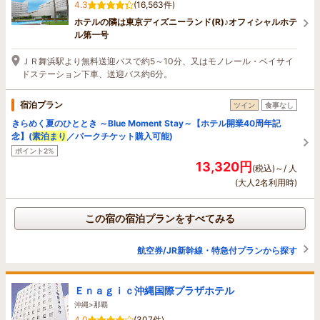
4.3
(16,563件)
ホテルの隣は東京ディズニーランド(R)♪オフィシャルホテ
ル第一号
ＪＲ舞浜駅より無料送迎バスで約5～10分、又はモノレール・ベイサイ
ドステーション下車、送迎バス約6分。
宿泊プラン
ツイン
食事なし
きらめく夏のひととき ～Blue Moment Stay～【ホテル開業40周年記
念】(
素泊まり
／パークチケット購入可能)
ポイント2%
13,320円
(税込)～/ 人
(大人2名利用時)
この宿の宿泊プランをすべてみる
航空券/JR新幹線・特急付プランから探す
Ｅｎａｇｉｃ沖縄国際プラザホテル
沖縄>那覇
4.0
(307件)