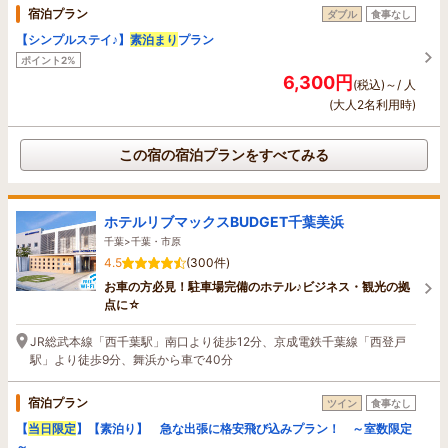
宿泊プラン
ダブル
食事なし
【シンプルステイ♪】
素泊まり
プラン
ポイント2%
6,300円
(税込)～/ 人
(大人2名利用時)
この宿の宿泊プランをすべてみる
ホテルリブマックスBUDGET千葉美浜
千葉>千葉・市原
4.5
(300件)
お車の方必見！駐車場完備のホテル♪ビジネス・観光の拠
点に☆
JR総武本線「西千葉駅」南口より徒歩12分、京成電鉄千葉線「西登戸
駅」より徒歩9分、舞浜から車で40分
宿泊プラン
ツイン
食事なし
【
当日限定
】【素泊り】 急な出張に格安飛び込みプラン！ ～室数限定
～