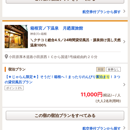
航空券付プランから探す
箱根宮ノ下温泉 月廼屋旅館
神奈川>箱根
＼クチコミ総合4.5／24時間貸切風呂・源泉掛け流し天然
温泉100%
小田原厚木道路小田原西ＩＣから国道1号線経由約２０分
宿泊プラン
和室
食事なし
【★じゃらん限定★】そうだ！箱根へ！まったりのんびり
素泊まり
！３つ
の貸切風呂プラン
ポイント2%
11,000円
(税込)～/ 人
(大人2名利用時)
この宿の宿泊プランをすべてみる
航空券付プランから探す