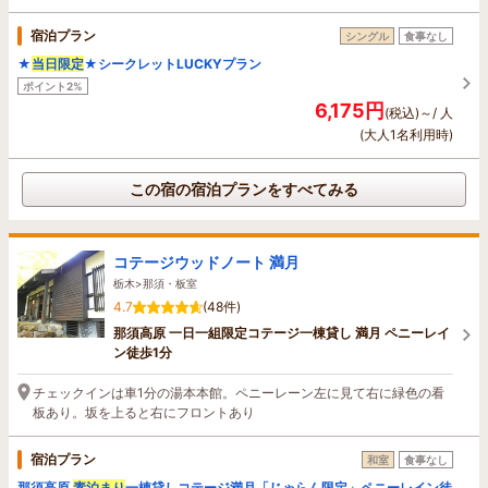
宿泊プラン
シングル
食事なし
★
当日限定
★シークレットLUCKYプラン
ポイント2%
6,175円
(税込)～/ 人
(大人1名利用時)
この宿の宿泊プランをすべてみる
コテージウッドノート 満月
栃木>那須・板室
4.7
(48件)
那須高原 一日一組限定コテージ一棟貸し 満月 ペニーレイ
ン徒歩1分
チェックインは車1分の湯本本館。ペニーレーン左に見て右に緑色の看
板あり。坂を上ると右にフロントあり
宿泊プラン
和室
食事なし
那須高原
素泊まり
一棟貸しコテージ満月「じゃらん限定」ペニーレイン徒