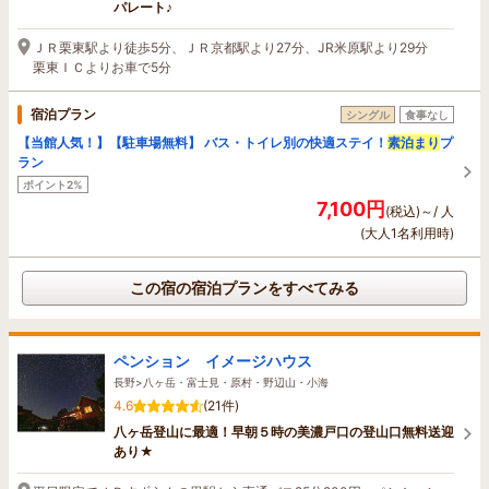
パレート♪
ＪＲ栗東駅より徒歩5分、ＪＲ京都駅より27分、JR米原駅より29分
栗東ＩＣよりお車で5分
宿泊プラン
シングル
食事なし
【当館人気！】【駐車場無料】 バス・トイレ別の快適ステイ！
素泊まり
プ
ラン
ポイント2%
7,100円
(税込)～/ 人
(大人1名利用時)
この宿の宿泊プランをすべてみる
ペンション イメージハウス
長野>八ヶ岳・富士見・原村・野辺山・小海
4.6
(21件)
八ヶ岳登山に最適！早朝５時の美濃戸口の登山口無料送迎
あり★