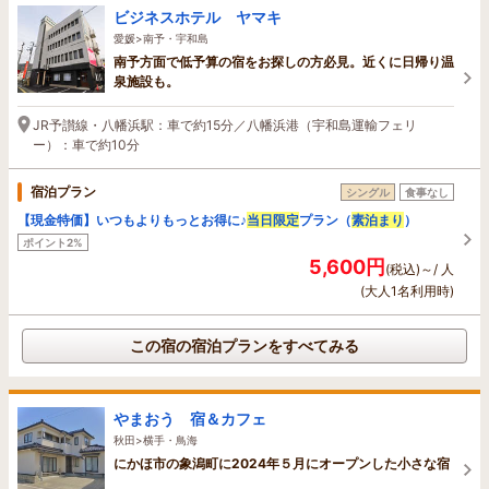
ビジネスホテル ヤマキ
愛媛>南予・宇和島
南予方面で低予算の宿をお探しの方必見。近くに日帰り温
泉施設も。
JR予讃線・八幡浜駅：車で約15分／八幡浜港（宇和島運輸フェリ
ー）：車で約10分
宿泊プラン
シングル
食事なし
【現金特価】いつもよりもっとお得に♪
当日限定
プラン（
素泊まり
）
ポイント2%
5,600円
(税込)～/ 人
(大人1名利用時)
この宿の宿泊プランをすべてみる
やまおう 宿＆カフェ
秋田>横手・鳥海
にかほ市の象潟町に2024年５月にオープンした小さな宿