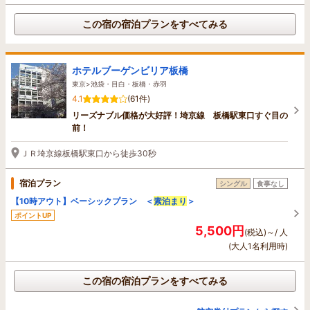
この宿の宿泊プランをすべてみる
ホテルブーゲンビリア板橋
東京>池袋・目白・板橋・赤羽
4.1
(61件)
リーズナブル価格が大好評！埼京線 板橋駅東口すぐ目の
前！
ＪＲ埼京線板橋駅東口から徒歩30秒
宿泊プラン
シングル
食事なし
【10時アウト】ベーシックプラン ＜
素泊まり
＞
ポイントUP
5,500円
(税込)～/ 人
(大人1名利用時)
この宿の宿泊プランをすべてみる