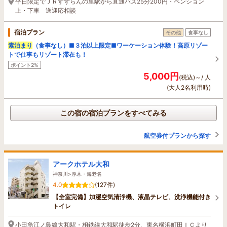
平日限定でＪＲすずらんの里駅から直通バス25分200円・ペンション
上・下車 送迎応相談
宿泊プラン
その他
食事なし
素泊まり
（食事なし）■３泊以上限定■ワーケーション体験！高原リゾー
トで仕事もリゾート滞在も！
ポイント2%
5,000円
(税込)～/ 人
(大人2名利用時)
この宿の宿泊プランをすべてみる
航空券付プランから探す
アークホテル大和
神奈川>厚木・海老名
4.0
(127件)
【全室完備】加湿空気清浄機、液晶テレビ、洗浄機能付き
トイレ
小田急江ノ島線大和駅・相鉄線大和駅徒歩2分、東名横浜町田ＩＣより