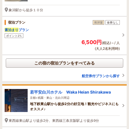
象潟駅から徒歩１０分
宿泊プラン
和洋室
食事なし
素泊まり
プラン
ポイント2%
6,500円
(税込)～/ 人
(大人2名利用時)
この宿の宿泊プランをすべてみる
航空券付プランから探す
若平安白川ホテル Waka Heian Shirakawa
京都>祇園・東山・北白川周辺
地下鉄東山駅から徒歩2分の好立地！観光やビジネスにも
オススメ♪
東西線東山駅より徒歩2分、東西線三条京阪駅より徒歩9分