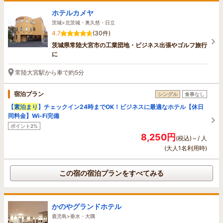
ホテルカメヤ
茨城>北茨城・奥久慈・日立
4.7
(30件)
茨城県常陸大宮市の工業団地・ビジネス出張やゴルフ旅行
に
常陸大宮駅から車で約5分
宿泊プラン
シングル
食事なし
【
素泊まり
】チェックイン24時までOK！ビジネスに最適なホテル【休日
同料金】Wi-Fi完備
ポイント2%
8,250円
(税込)～/ 人
(大人1名利用時)
この宿の宿泊プランをすべてみる
かのやグランドホテル
鹿児島>垂水・大隅