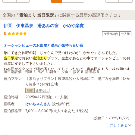
全国の
「素泊まり 当日限定」
に関連する最新の高評価クチコミ
伊豆 伊東温泉 湯あみの宿 かめや楽寛
5
女性/50代
一人旅
オーシャンビューのお部屋と温泉が気持ち良い宿
急にできた休暇の朝、じゃらんで見つけたのが「かめや」さんでした。
当日限定
でお安い
素泊まり
プラン、空室があるとの事でオーシャンビューのお
部屋に変更して下さいました♪
お布団がペタンコで腰が痛くなってしまったので、敷布団をもう一枚お願いす
項目別評価
部屋 5
風呂 5
朝食 -
夕食 -
接客 5
清潔感 5
ればよかったかな。
宿泊プラン
【素泊まりプラン】展望風呂や大浴場にて、湯浴みを満喫！駅か
あと、お部屋のトイレの便座が冷たいのが困りましたが、当日に海側の素敵な
ら徒歩３分の好立地
お部屋に変更して下さり、ゆっくり過ごせて最高な一年の締めくくり旅行とな
りました。
和室
食事なし
楽しみにしていた温泉は熱くなく、広くて清潔で気持ちよく入れました。
宿泊時期
2025年12月宿泊 (一人旅)
ロビーのスタッフさんはとても親切でお話しもして下さり、リラックスできま
投稿者
けいちゃんさん
(女性/50代)
した。
宿泊価格帯
7,001～8,000円(大人１名あたり/税込)
また大切な人と再訪したいと思います。
ありがとうございました♪
（投稿日：2025/12/22）
詳しくみる