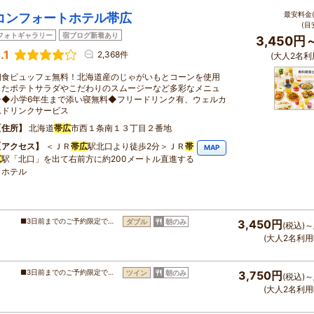
最安料金(
コンフォートホテル帯広
(目
フォトギャラリー
宿ブログ新着あり
3,450円
.1
2,368件
(大人2名利
朝食ビュッフェ無料！北海道産のじゃがいもとコーンを使用
したポテトサラダやこだわりのスムージーなど多彩なメニュ
ー◆小学6年生まで添い寝無料◆フリードリンク有、ウェルカ
ムドリンクサービス
住所
北海道
帯広
市西１条南１３丁目２番地
アクセス
＜ＪＲ
帯広
駅北口より徒歩2分＞ＪＲ
帯
MAP
広
駅「北口」を出て右前方に約200メートル直進する
とホテル
■3日前までのご予約限定で…
ダブル
朝のみ
3,450円
(税込)～
(大人2名利用
■3日前までのご予約限定で…
ツイン
朝のみ
3,750円
(税込)～
(大人2名利用