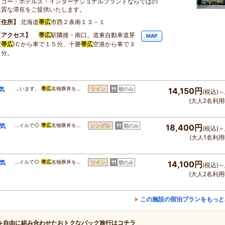
ッコー・ホテルズ・インターナショナルブランドならではの
上質な滞在をご提供いたします。
住所
北海道
帯広
市西２条南１３－１
アクセス
帯広
駅隣接・南口。道東自動車道芽
MAP
室
帯広
IＣから車で１５分、十勝
帯広
空港から車で３
５分。
気
…います。
帯広
名物豚丼を…
ツイン
朝のみ
14,150円
(税込)～
(大人2名利用
人気
…イルで◇
帯広
名物豚丼を…
シングル
朝のみ
18,400円
(税込)～
(大人1名利用
人気
…イルで◇
帯広
名物豚丼を…
ツイン
朝のみ
14,100円
(税込)～
(大人2名利用
この施設の宿泊プランをもっと
を自由に組み合わせたおトクなパック旅行はコチラ