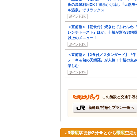
夜の温泉利用OK！源泉かけ流し『天然モ
ル温泉』でリラックス
ポイント2%
＜直前割＞【朝食付】焼きたてふわふわ
レンチトースト』ほか、十勝が彩る30種
以上のメニュー！
ポイント2%
＜直前割＞【2食付／スタンダード】『牛
テーキ＆旬の天婦羅』が人気！十勝の恵
楽しむ
ポイント2%
この施設と交通手段
新幹線/特急付プラン一覧へ
JR
帯広
駅徒歩2分◆とかち
帯広
空港か