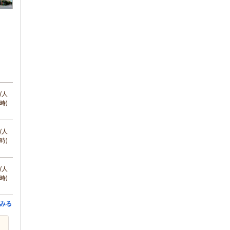
/人
時)
/人
時)
/人
時)
みる