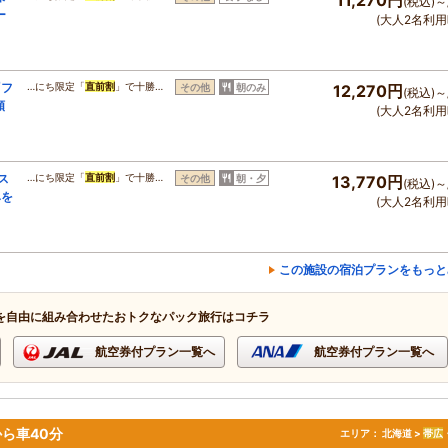
(税込)～
ー
(大人2名利用
『フ
…にち限定「
直前割
」で十勝…
その他
朝のみ
12,270円
(税込)～
類
(大人2名利用
ス
…にち限定「
直前割
」で十勝…
その他
朝・夕
13,770円
(税込)～
みを
(大人2名利用
この施設の宿泊プランをもっと
を自由に組み合わせたおトクなパック旅行はコチラ
航空券付プラン一覧へ
航空券付プラン一覧へ
ら車40分
エリア：
北海道 >
帯広