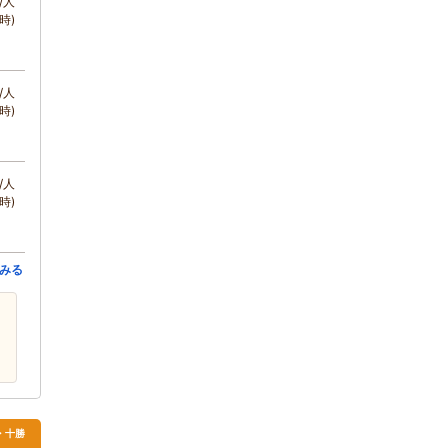
/人
時)
/人
時)
/人
時)
みる
・十勝