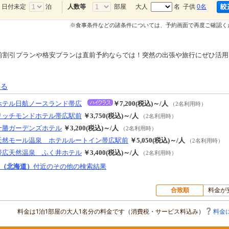
日付未定
泊
部屋
大人
名 子供
0名
人数等
※食事条件などの諸条件については、予約画面で再度ご確認く
前割引プランや格安プランは直前予約ならでは！突然の出張や旅行にぜひ活用
見る
ホテル日航ノースランド帯広
￥7,200(税込)～/人
（2名利用時）
リッチモンドホテル帯広駅前
￥3,750(税込)～/人
（2名利用時）
十勝ガーデンズホテル
￥3,200(税込)～/人
（2名利用時）
天然モール温泉 ホテルルートイン帯広駅前
￥5,050(税込)～/人
（2名利用時）
帯広天然温泉 ふく井ホテル
￥3,400(税込)～/人
（2名利用時）
（北海道）
付近のその他の検索結果
合致順
料金が
料金は1泊1部屋の大人1名分の料金です（消費税・サービス料込み）
料金