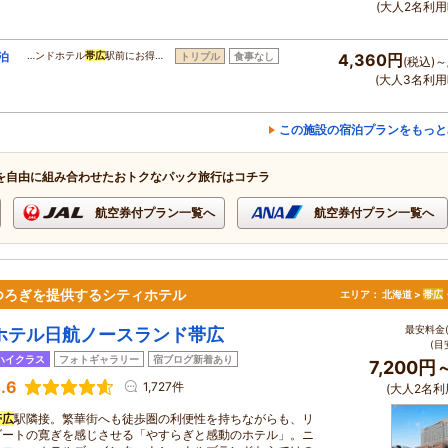
(大人2名利用
泊
…ンドホテル
帯広
駅前にお得…
トリプル
食事なし
4,360円
(税込)～
(大人3名利用
この施設の宿泊プランをもっと
を自由に組み合わせたおトクなパック旅行はコチラ
航空券付プラン一覧へ
航空券付プラン一覧へ
つろぎを提供するシティホテル
エリア：
北海道 >
帯広
最安料金(
ホテル日航ノースランド帯広
(目
ハイクラス
フォトギャラリー
宿ブログ新着あり
7,200円
.6
1,727件
(大人2名利
帯広
駅隣接。繁華街へも徒歩圏の利便性を持ちながらも、リ
ゾートの寛ぎを感じさせる「やすらぎと感動のホテル」。ニ