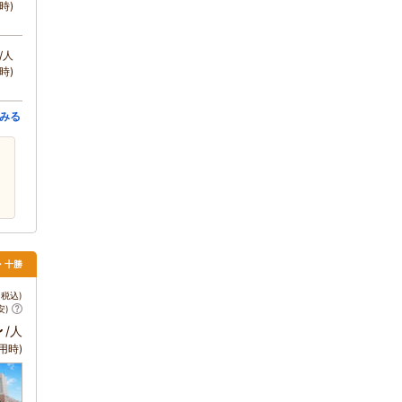
時)
/人
時)
みる
・十勝
税込)
安)
～
/人
用時)