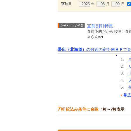
年
月
日
宿泊日
直前割引特集
直前予約だからお得！直
ゃらんnet
帯広（北海道）
の付近の宿を
ＭＡＰ
で
1.
2.
3.
4.
5.
帯広
7
軒 絞込み条件に合致
1軒～7軒表示