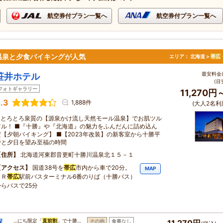
航空券付プラン一覧へ
航空券付プラン一覧へ
温泉と夕食バイキングが人気
エリア：
北海道 >
帯広
最安料金(
笹井ホテル
(目
フォトギャラリー
11,270円
.3
1,888件
(大人2名利
■とろとろ泉質の【源泉かけ流し天然モール温泉】でお肌ツル
ツル！ ■『十勝』や『北海道』の魅力をふんだんに詰め込ん
だ【夕朝バイキング】 ■【2023年改装】の新客室から十勝平
野と夕日を望み至福の時間
住所
北海道河東郡音更町十勝川温泉北１５－１
アクセス
国道38号を
帯広
市内から車で20分。
MAP
ＪＲ
帯広
駅前バスターミナル6番のりば（十勝バス）
からバスで25分
深
…にち限定「
直前割
」で十勝…
その他
食事なし
11,270円