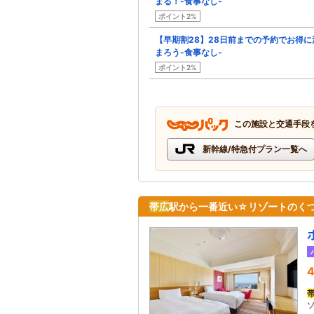
まる！-食事なし-
ポイント2%
【早期割28】28日前までの予約でお得に
まろう-食事なし-
ポイント2%
この施設と交通手段
新幹線/特急付プラン一覧へ
帯広
駅から一番近い☆リゾートのく
4