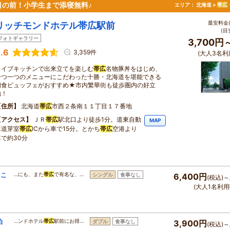
目の前！小学生まで添寝無料♪
エリア：
北海道 >
帯広
最安料金(
リッチモンドホテル帯広駅前
(目
フォトギャラリー
3,700円
.6
3,359件
(大人3名利
ライブキッチンで出来立てを楽しむ
帯広
名物豚丼をはじめ、
一つ一つのメニューにこだわった十勝・北海道を堪能できる
朝食ビュッフェがおすすめ★市内繁華街も徒歩圏内の好立
地！
住所
北海道
帯広
市西２条南１１丁目１７番地
アクセス
ＪＲ
帯広
駅北口より徒歩1分。道東自動
MAP
車道芽室
帯広
ICから車で15分。とかち
帯広
空港より
車で約30分
らこ
…にも、また
帯広
で有名な、…
シングル
食事なし
6,400円
(税込)～
(大人1名利用
泊
…ンドホテル
帯広
駅前にお得…
ダブル
食事なし
3,900円
(税込)～