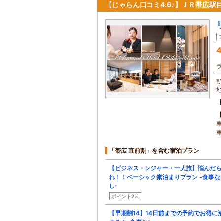
【じゃらん口コミ4.6♪】ＪＲ
帯広
駅
4
「帯広 直前割」を含む宿泊プラン
【ビジネス・レジャー・一人旅】悩んだ
れ！！ベーシック素泊まりプラン -食事な
し-
ポイント2%
【早期割14】14日前までの予約でお得に