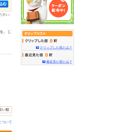
ださい。
を。じ
0
クリップした宿とは？
0
最近見た宿とは？
安い順
について