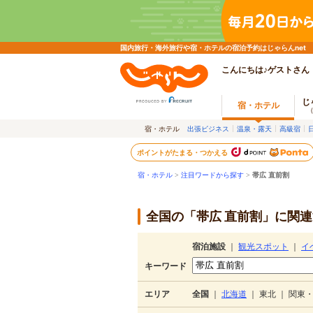
国内旅行・海外旅行や宿・ホテルの宿泊予約はじゃらんnet
こんにちは♪ゲストさん
じ
宿・ホテル
宿・ホテル
出張ビジネス
温泉・露天
高級宿
ポイントがたまる・つかえる
宿・ホテル
>
注目ワードから探す
>
帯広 直前割
全国の「帯広 直前割」に関連
宿泊施設
｜
観光スポット
｜
イ
キーワード
エリア
全国
｜
北海道
｜
東北
｜
関東