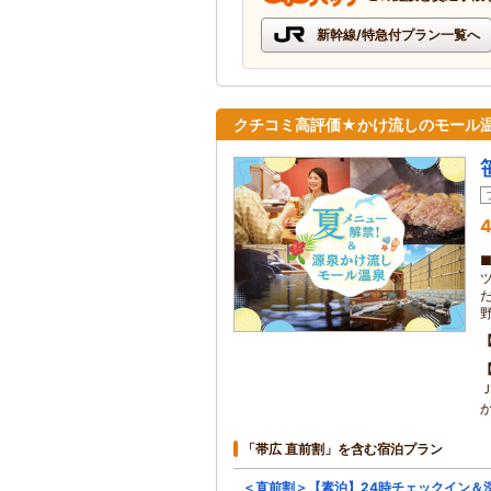
新幹線/特急付プラン一覧へ
クチコミ高評価★かけ流しのモール
4
「帯広 直前割」を含む宿泊プラン
＜直前割＞【素泊】24時チェックイン＆