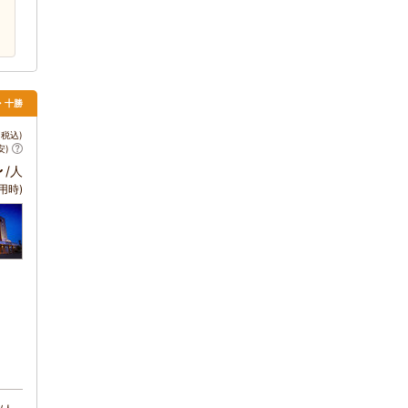
・十勝
税込)
安)
～
/人
用時)