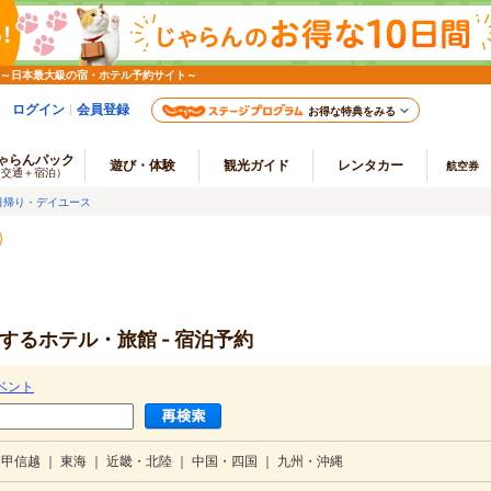
 ～日本最大級の宿・ホテル予約サイト～
ログイン
会員登録
お得な特典をみる
ゃらんパック
遊び・体験
観光ガイド
レンタカー
航空券
（交通＋宿泊）
日帰り・デイユース
するホテル・旅館 - 宿泊予約
ベント
・甲信越
｜
東海
｜
近畿・北陸
｜
中国・四国
｜
九州・沖縄