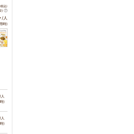
税込)
安)
～
/人
用時)
/人
時)
/人
時)