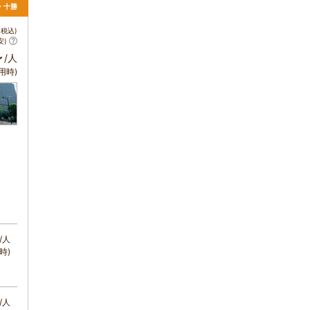
・十勝
税込)
安)
～
/人
用時)
/人
時)
/人