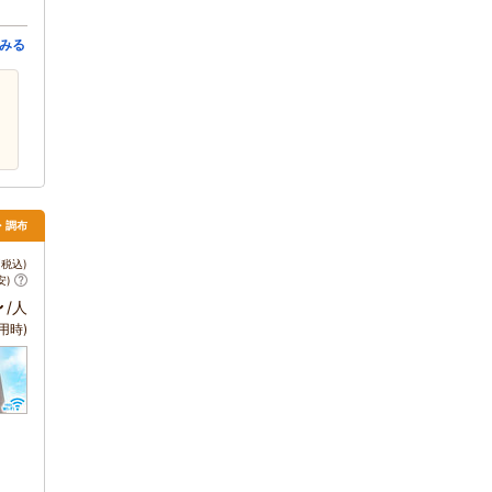
みる
・調布
税込)
安)
～
/人
用時)