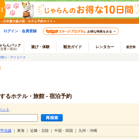
 ～日本最大級の宿・ホテル予約サイト～
ログイン
会員登録
お得な特典をみる
ゃらんパック
遊び・体験
観光ガイド
レンタカー
航空券
（交通＋宿泊）
日帰り・デイユース
するホテル・旅館 - 宿泊予約
ベント
・甲信越
｜
東海
｜
近畿・北陸
｜
中国・四国
｜
九州・沖縄