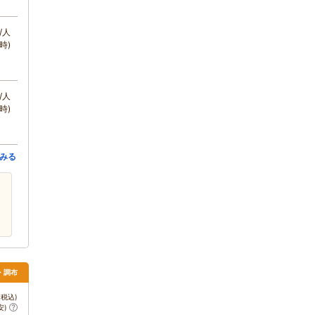
/人
時)
/人
時)
みる
・調布
税込)
安)