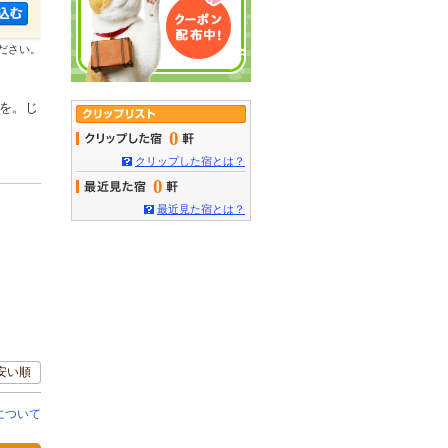
ださい。
を。じ
0
クリップした宿とは？
0
最近見た宿とは？
安い順
について