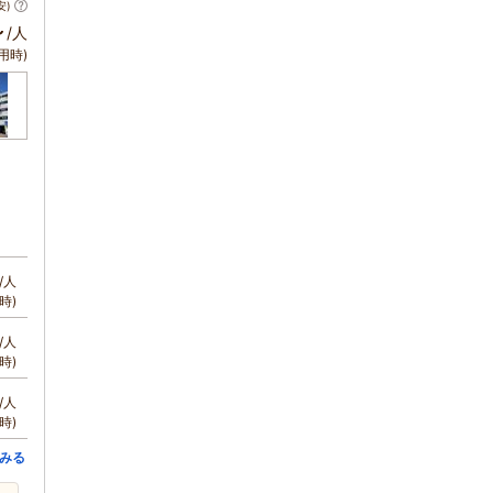
安)
～
/人
用時)
/人
時)
/人
時)
/人
時)
みる