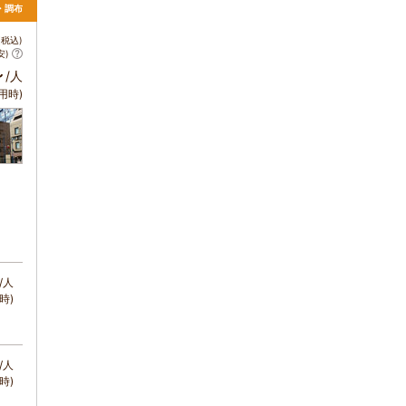
・調布
税込)
安)
～
/人
用時)
/人
時)
/人
時)