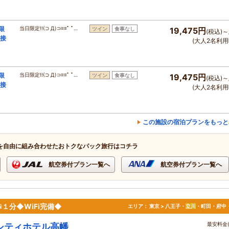
限
当日限定!!(⊃ Д)⊃≡≡ﾟ ﾟ…
ツイン
食事なし
19,475円
(税込)～
 接
(大人2名利用
限
当日限定!!(⊃ Д)⊃≡≡ﾟ ﾟ…
ツイン
食事なし
19,475円
(税込)～
 接
(大人2名利用
この施設の宿泊プランをもっと
を自由に組み合わせたおトクなパック旅行はコチラ
航空券付プラン一覧へ
航空券付プラン一覧へ
１分◆WiFi完備◆
エリア：
東京 > 八王子・
立川
・町田・府中
最安料金(
シティホテル高幡