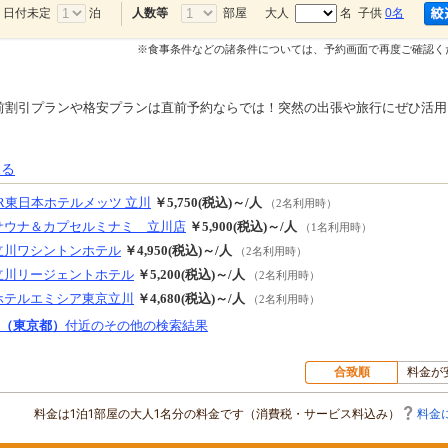
日付未定
泊
部屋
大人
名 子供
0名
人数等
※食事条件などの諸条件については、予約画面で再度ご確認く
前割引プランや格安プランは直前予約ならでは！突然の出張や旅行にぜひ活用
見る
JR東日本ホテルメッツ 立川
￥5,750(税込)～/人
（2名利用時）
サウナ＆カプセルミナミ 立川店
￥5,900(税込)～/人
（1名利用時）
立川ワシントンホテル
￥4,950(税込)～/人
（2名利用時）
立川リージェントホテル
￥5,200(税込)～/人
（2名利用時）
ホテルエミシア東京立川
￥4,680(税込)～/人
（2名利用時）
（東京都）
付近のその他の検索結果
合致順
料金が
料金は1泊1部屋の大人1名分の料金です（消費税・サービス料込み）
料金