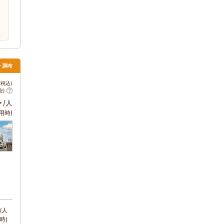
・調布
税込)
安)
～
/人
用時)
/人
時)