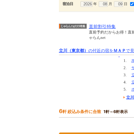
年
月
日
宿泊日
直前割引特集
直前予約だからお得！直
ゃらんnet
立川（東京都）
の付近の宿を
ＭＡＰ
で
1.
2.
3.
4.
5.
立川
6
軒 絞込み条件に合致
1軒～6軒表示