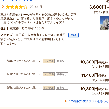
(目
.2
6,600円
481件
(大人2名利
京王線と多摩モノレールが交差する交通に便利な立地。客室
は清潔感あふれ、落ち着いた雰囲気。広さもゆとりがあっ
て、更にシングルでもベッドはセミダブルサイズ！
住所
東京都日野市高幡1005-6
アクセス
京王線、多摩都市モノレールの高幡不
MAP
動駅から徒歩２分。中央高速国立府中出口から日野
方面へ１５分。
当日に空室があるときに限り…
シングル
食事なし
10,300円
(税込)～
(大人1名利用
当日に空室があるときに限り…
トリプル
食事なし
11,400円
(税込)～
(大人2名利用
当日に空室があるときに限り…
シングル
食事なし
10,300円
(税込)～
(大人1名利用
この施設の宿泊プランをもっと