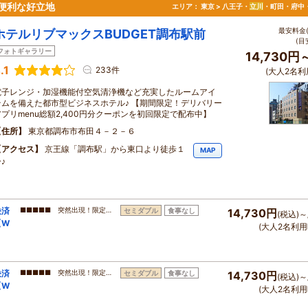
便利な好立地
エリア：
東京 > 八王子・
立川
・町田・府中
最安料金(
ホテルリブマックスBUDGET調布駅前
(目
フォトギャラリー
14,730円
.1
233件
(大人2名利
電子レンジ・加湿機能付空気清浄機など充実したルームアイ
テムを備えた都市型ビジネスホテル♪ 【期間限定！デリバリー
アプリmenu総額2,400円分クーポンを初回限定で配布中】
住所
東京都調布市布田４－２－６
アクセス
京王線「調布駅」から東口より徒歩１
MAP
♪
決済
■■■■■ 突然出現！限定…
セミダブル
食事なし
14,730円
(税込)～
【W
(大人2名利用
決済
■■■■■ 突然出現！限定…
セミダブル
食事なし
14,730円
(税込)～
【W
(大人2名利用