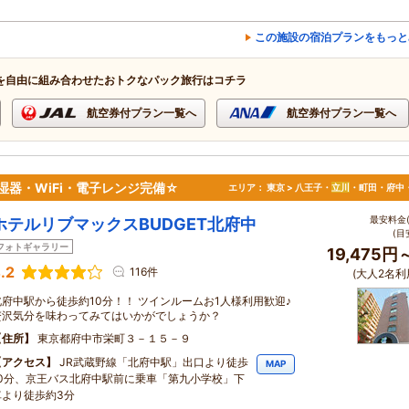
この施設の宿泊プランをもっと
を自由に組み合わせたおトクなパック旅行はコチラ
航空券付プラン一覧へ
航空券付プラン一覧へ
湿器・WiFi・電子レンジ完備☆
エリア：
東京 > 八王子・
立川
・町田・府中
最安料金(
ホテルリブマックスBUDGET北府中
(目
フォトギャラリー
19,475円
.2
116件
(大人2名利
北府中駅から徒歩約10分！！ ツインルームお1人様利用歓迎♪
贅沢気分を味わってみてはいかがでしょうか？
住所
東京都府中市栄町３－１５－９
アクセス
JR武蔵野線「北府中駅」出口より徒歩
MAP
10分、京王バス北府中駅前に乗車「第九小学校」下
車より徒歩約3分