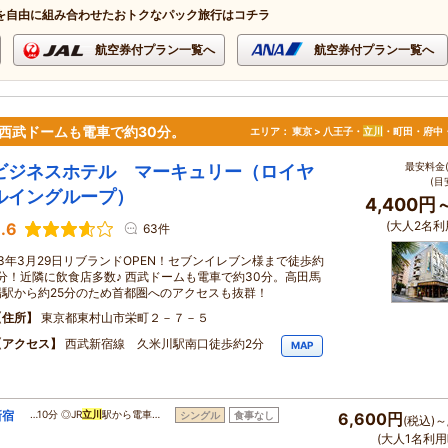
を自由に組み合わせたおトクなパック旅行はコチラ
航空券付プラン一覧へ
航空券付プラン一覧へ
西武ドームも電車で約30分。
エリア：
東京 > 八王子・
立川
・町田・府中
最安料金(
ビジネスホテル マーキュリー（ロイヤ
(目
ルイングループ）
4,400円
(大人2名利
.6
63件
23年3月29日リブランドOPEN！セブンイレブン様まで徒歩約
1分！近隣に飲食店多数♪ 西武ドームも電車で約30分。高田馬
場駅から約25分のため首都圏へのアクセスも抜群！
住所
東京都東村山市栄町２－７－５
アクセス
西武新宿線 久米川駅南口徒歩約2分
MAP
新宿
…10分 ◎JR
立川
駅から電車…
シングル
食事なし
6,600円
(税込)～
(大人1名利用