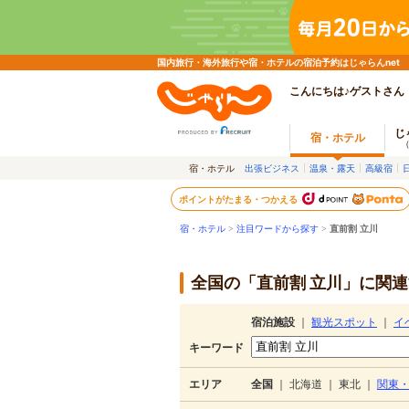
国内旅行・海外旅行や宿・ホテルの宿泊予約はじゃらんnet
こんにちは♪ゲストさん
じ
宿・ホテル
宿・ホテル
出張ビジネス
温泉・露天
高級宿
ポイントがたまる・つかえる
宿・ホテル
>
注目ワードから探す
>
直前割 立川
全国の「直前割 立川」に関連
宿泊施設
｜
観光スポット
｜
イ
キーワード
エリア
全国
｜
北海道
｜
東北
｜
関東