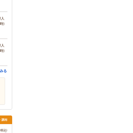
/人
時)
/人
時)
みる
・調布
税込)