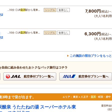
…10分 ◎JR
立川
駅から電車…
シングル
食事なし
7,800円
(税込)～
約2
(大人1名利用
ま
…10分 ◎JR
立川
駅から電車…
シングル
食事なし
6,300円
(税込)～
約2
(大人1名利用
この施設の宿泊プランをもっと
を自由に組み合わせたおトクなパック旅行はコチラ
航空券付プラン一覧へ
航空券付プラン一覧へ
午後3時まで音が出ます。
エリア：
東京 > 八王子・
立川
・町田・府中
最安料金(
炭酸泉 うたたねの湯 スーパーホテル東
(目