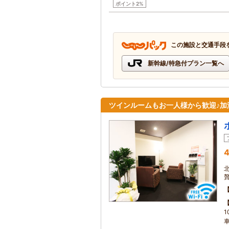
ポイント2%
この施設と交通手段
新幹線/特急付プラン一覧へ
ツインルームもお一人様から歓迎♪加
4