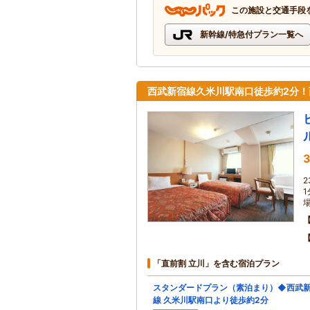
この施設と交通手段
新幹線/特急付プラン一覧へ
西武新宿線久米川駅南口徒歩約2分！
3
「直前割 立川」を含む宿泊プラン
スタンダードプラン（素泊まり）◆西武
線 久米川駅南口より徒歩約2分