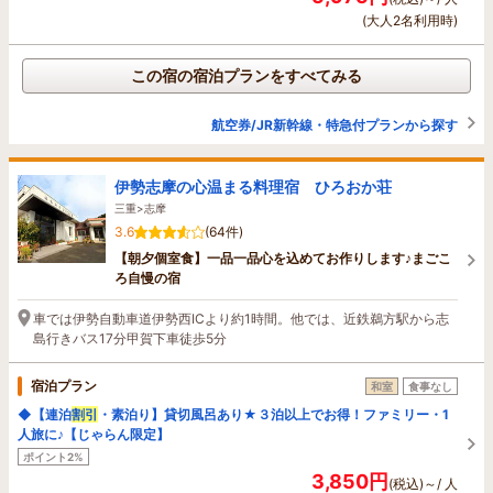
(大人2名利用時)
この宿の宿泊プランをすべてみる
航空券/JR新幹線・特急付プランから探す
伊勢志摩の心温まる料理宿 ひろおか荘
三重>志摩
3.6
(64件)
【朝夕個室食】一品一品心を込めてお作りします♪まごこ
ろ自慢の宿
車では伊勢自動車道伊勢西ICより約1時間。他では、近鉄鵜方駅から志
島行きバス17分甲賀下車徒歩5分
宿泊プラン
和室
食事なし
◆【連泊
割引
・素泊り】貸切風呂あり★３泊以上でお得！ファミリー・1
人旅に♪【じゃらん限定】
ポイント2%
3,850円
(税込)～/ 人