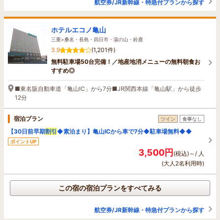
航空券/JR新幹線・特急付プランから探す
ホテルエコノ亀山
三重>桑名・長島・四日市・湯の山・鈴鹿
3.9
(1,201件)
無料駐車場50台完備！／地産地消メニューの無料朝食お
すすめ◎
■東名阪自動車道「亀山IC」から7分■JR関西本線「亀山駅」から徒歩
12分
宿泊プラン
ツイン
食事なし
【30日前早期
割引
◆素泊まり】亀山ICから車で7分◆駐車場無料◆◆
ポイントUP
3,500円
(税込)～/ 人
(大人2名利用時)
この宿の宿泊プランをすべてみる
航空券/JR新幹線・特急付プランから探す