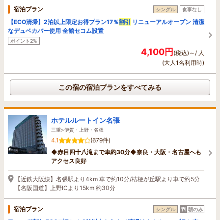
宿泊プラン
シングル
食事なし
【ECO清掃】2泊以上限定お得プラン17％
割引
リニューアルオープン 清潔
なデュベカバー使用 全館セコム設置
ポイント2%
4,100円
(税込)～/ 人
(大人1名利用時)
この宿の宿泊プランをすべてみる
ホテルルートイン名張
三重>伊賀・上野・名張
4.1
(679件)
◆赤目四十八滝まで車約30分◆奈良・大阪・名古屋へも
アクセス良好
【近鉄大阪線】名張駅より4km 車で約10分/桔梗が丘駅より車で約5分
【名阪国道】上野ICより15km 約30分
宿泊プラン
シングル
朝のみ