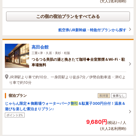
(大人2名利用時)
この宿の宿泊プランをすべてみる
航空券/JR新幹線・特急付プランから探す
高田会館
三重>津・久居・美杉・松阪
つるつる美肌の湯と挽きたて珈琲◆全室禁煙＆Wi-Fi・駐
車場無料
JR津駅より車で約10分、一身田駅より徒歩7分／伊勢自動車道・津ICよ
り車で約10分
宿泊プラン
和洋室
食事なし
じゃらん限定★御殿場ウォーターパーク
割引
＆駄菓子300円分付！温泉＆
遊びを楽しむ素泊まりプラン♪
ポイント2%
9,680円
(税込)～/ 人
(大人2名利用時)