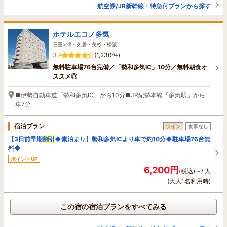
航空券/JR新幹線・特急付プランから探す
ホテルエコノ多気
三重>津・久居・美杉・松阪
3.9
(1,230件)
無料駐車場76台完備／「勢和多気IC」10分／無料朝食オ
ススメ◎
■伊勢自動車道「勢和多気IC」から10分■JR紀勢本線「多気駅」から
車7分
宿泊プラン
ツイン
食事なし
【3日前早期
割引
◆素泊まり】勢和多気ICより車で約10分◆駐車場76台無
料◆
ポイントUP
6,200円
(税込)～/ 人
(大人1名利用時)
この宿の宿泊プランをすべてみる