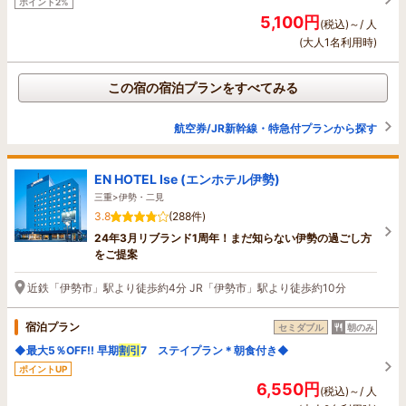
ポイント2%
5,100円
(税込)～/ 人
(大人1名利用時)
この宿の宿泊プランをすべてみる
航空券/JR新幹線・特急付プランから探す
EN HOTEL Ise (エンホテル伊勢)
三重>伊勢・二見
3.8
(288件)
24年3月リブランド1周年！まだ知らない伊勢の過ごし方
をご提案
近鉄「伊勢市」駅より徒歩約4分 JR「伊勢市」駅より徒歩約10分
宿泊プラン
セミダブル
朝のみ
◆最大5％OFF!! 早期
割引
7 ステイプラン＊朝食付き◆
ポイントUP
6,550円
(税込)～/ 人