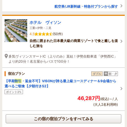
航空券/JR新幹線・特急付プランから探す
ホテル ヴィソン
三重>伊勢・二見
4.5
(50件)
自然に囲まれた日本最大級の商業リゾートで食と癒しを楽
しむ旅を
多気ヴィソンスマートIC（上りのみ）直結！伊勢自動車道「伊勢西IC」
より約20分！名古屋からバスで100分！
宿泊プラン
ダブル
朝・夕
【早期
割引
・返金不可】VISONが誇る最上級コースディナー＆9会場から
選べるご朝食【夕朝付きS2】
ポイント2%
46,287円
(税込)～/ 人
(大人2名利用時)
この宿の宿泊プランをすべてみる