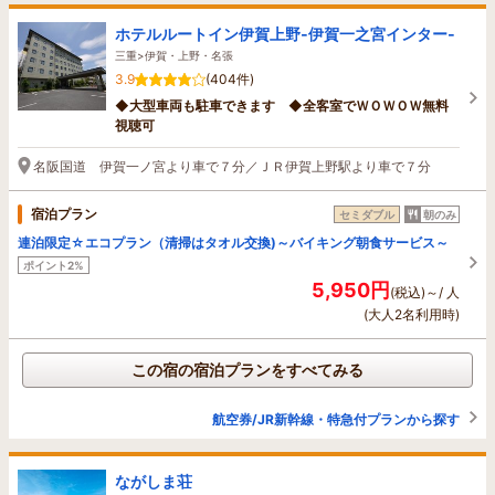
ホテルルートイン伊賀上野‐伊賀一之宮インター‐
三重>伊賀・上野・名張
3.9
(404件)
◆大型車両も駐車できます ◆全客室でＷＯＷＯＷ無料
視聴可
名阪国道 伊賀一ノ宮より車で７分／ＪＲ伊賀上野駅より車で７分
宿泊プラン
セミダブル
朝のみ
連泊限定☆エコプラン（清掃はタオル交換)～バイキング朝食サービス～
ポイント2%
5,950円
(税込)～/ 人
(大人2名利用時)
この宿の宿泊プランをすべてみる
航空券/JR新幹線・特急付プランから探す
ながしま荘