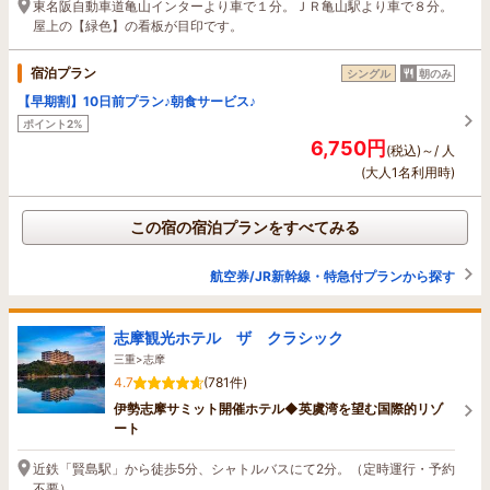
東名阪自動車道亀山インターより車で１分。ＪＲ亀山駅より車で８分。
屋上の【緑色】の看板が目印です。
宿泊プラン
シングル
朝のみ
【早期割】10日前プラン♪朝食サービス♪
ポイント2%
6,750円
(税込)～/ 人
(大人1名利用時)
この宿の宿泊プランをすべてみる
航空券/JR新幹線・特急付プランから探す
志摩観光ホテル ザ クラシック
三重>志摩
4.7
(781件)
伊勢志摩サミット開催ホテル◆英虞湾を望む国際的リゾ
ート
近鉄「賢島駅」から徒歩5分、シャトルバスにて2分。（定時運行・予約
不要）