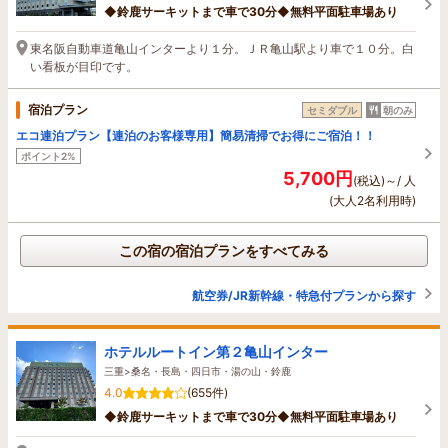
◆鈴鹿サーキットまで車で30分◆無料平面駐車場あり
東名阪自動車道亀山インターより１分。ＪＲ亀山駅より車で１０分。白
い看板が目印です。
宿泊プラン
セミダブル
朝のみ
エコ連泊プラン【連泊のお客様専用】簡易清掃でお得にご宿泊！！
ポイント2%
5,700円
(税込)～/ 人
(大人2名利用時)
この宿の宿泊プランをすべてみる
航空券/JR新幹線・特急付プランから探す
ホテルルートイン第２亀山インター
三重>桑名・長島・四日市・湯の山・鈴鹿
4.0
(655件)
◆鈴鹿サーキットまで車で30分◆無料平面駐車場あり