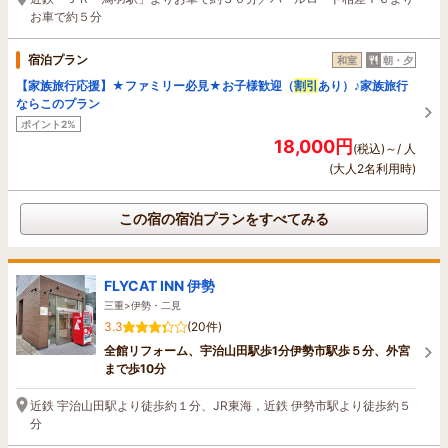
お車で約５分
宿泊プラン
和室
朝・夕
【家族旅行応援】★ファミリー必見★お子様歓迎（
割引
あり）♪家族旅行
ならこのプラン
ポイント2%
18,000円
(税込)～/ 人
(大人2名利用時)
この宿の宿泊プランをすべてみる
FLYCAT INN 伊勢
三重>伊勢・二見
3.3
(20件)
全館リフォーム、宇治山田駅歩1分伊勢市駅歩５分、外宮
まで歩10分
近鉄 宇治山田駅より徒歩約１分、JR東海，近鉄 伊勢市駅より徒歩約５
分