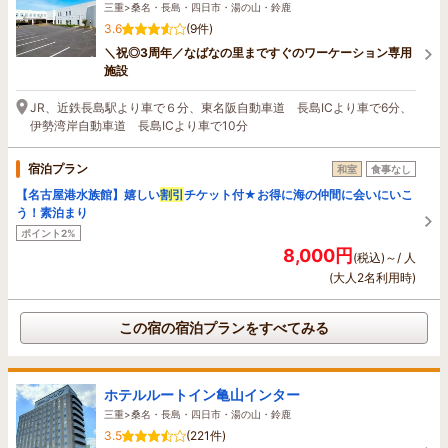
三重>桑名・長島・四日市・湯の山・鈴鹿
3.6
(9件)
＼祝◎3周年／なばなの里まですぐのワーケーション専用
施設
JR、近鉄長島駅より車で６分、東名阪自動車道 長島ICより車で6分、
伊勢湾岸自動車道 長島ICより車で10分
宿泊プラン
和室
食事なし
【名古屋港水族館】嬉しい
割引
チケット付★お得に海の仲間に会いにいこ
う！素泊まり
ポイント2%
8,000円
(税込)～/ 人
(大人2名利用時)
この宿の宿泊プランをすべてみる
ホテルルートイン亀山インター
三重>桑名・長島・四日市・湯の山・鈴鹿
3.5
(221件)