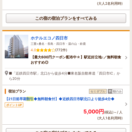
(大人2名利用時)
この宿の宿泊プランをすべてみる
ホテルエコノ四日市
三重>桑名・長島・四日市・湯の山・鈴鹿
4.0
(772件)
【最大600円クーポン配布中☆】駅近好立地♪／無料朝食
おすすめ◎
■「近鉄四日市駅」北口から徒歩4分■東名阪自動車道「四日市IC」か
ら20分
宿泊プラン
セミダブル
朝のみ
【21日前早期
割引
◆無料朝食付】◆近鉄四日市駅北口より徒歩4分◆
ポイントUP
5,000円
(税込)～/ 人
(大人1名利用時)