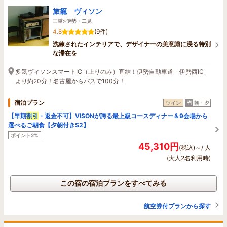
旅籠 ヴィソン
三重>伊勢・二見
4.8
(9件)
洗練されたインテリアで、デザイナーの美意識に浸る特別
な滞在を
多気ヴィソンスマートIC（上りのみ）直結！伊勢自動車道「伊勢西IC」
より約20分！名古屋からバスで100分！
宿泊プラン
ツイン
朝・夕
【早期
割引
・返金不可】VISONが誇る最上級コースディナー＆9会場から
選べるご朝食【夕朝付きS2】
ポイント2%
45,310円
(税込)～/ 人
(大人2名利用時)
この宿の宿泊プランをすべてみる
航空券付プランから探す