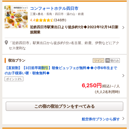
コンフォートホテル四日市
三重>桑名・長島・四日市・湯の山・鈴鹿
4.4
(346件)
近鉄四日市駅東出口より徒歩約1分◆2022年12月14日新
規開業
「近鉄四日市」駅東出口から徒歩約1分♪名古屋、鈴鹿、伊勢などにアク
セス便利な
宿泊プラン
ツイン
朝のみ
【直前割】【3日前早期
割引
】朝食ビュッフェが無料◆◆小学6年生まで
のお子様添い寝・朝食無料◆
ポイント2%
6,250円
(税込)～/ 人
(大人2名利用時)
この宿の宿泊プランをすべてみる
航空券付プランから探す