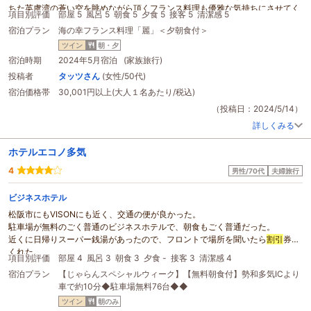
ちた英虞湾の蒼い空を眺めながら頂くフランス料理も優雅な気持ちにさせてく
項目別評価
部屋 5
風呂 5
朝食 5
夕食 5
接客 5
清潔感 5
れます。
宿泊プラン
海の幸フランス料理「麗」＜夕朝食付＞
お気に入りの場所はなんといってもゲストラウンジです。落ち着いていてゆっ
たりとした時を感じます。
ツイン
朝・夕
近くの温泉ホテルの入浴券が
割引
で購入でき送迎もして頂けるので温泉派には
宿泊時期
2024年5月宿泊 (家族旅行)
嬉しいサービスです。
投稿者
タッツさん
(女性/50代)
スタッフの方から写真を撮りましょうかと声をかけてもらえすごく嬉しく沢山
宿泊価格帯
30,001円以上(大人１名あたり/税込)
の思い出が撮れました。ベイスィートのゲストラウンジも利用できます。ベイ
スィートは9000個の真珠からなるシャンデリアがお迎えをしてくれます。が
（投稿日：2024/5/14）
なんといっても志摩観光ホテル ザ クラッシックがオススメです。
詳しくみる
ホテルエコノ多気
4
男性/70代
夫婦旅行
ビジネスホテル
松阪市にもVISONにも近く、交通の便が良かった。
駐車場が無料のごく普通のビジネスホテルで、朝食もごく普通だった。
近くに日帰りスーパー銭湯があったので、フロントで場所を聞いたら
割引
券を
くれた。
項目別評価
部屋 4
風呂 3
朝食 3
夕食 -
接客 3
清潔感 4
宿泊プラン
【じゃらんスペシャルウィーク】【無料朝食付】勢和多気ICより
車で約10分◆駐車場無料76台◆◆
ツイン
朝のみ