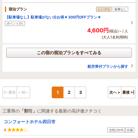
宿泊プラン
シングル
食事なし
【駐車場なし】駐車場がない分お得★300円OFFプラン★
ポイント2%
4,600円
(税込)～/ 人
(大人1名利用時)
この宿の宿泊プランをすべてみる
航空券付プランから探す
1
2
3
|< 最初
< 前へ
次へ >
最後 >|
三重県の
「割引」
に関連する最新の高評価クチコミ
コンフォートホテル四日市
4
女性/20代
出張