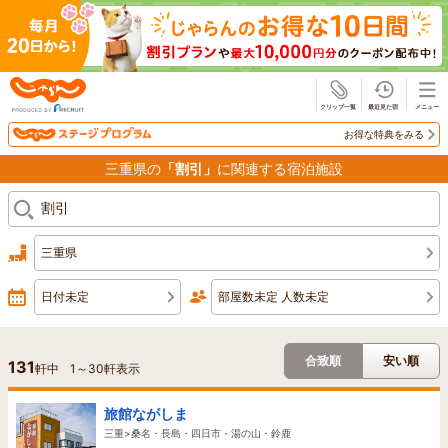
じゃらん
お得な特典をみる
三重県の
「割引」
に関連する宿泊施設
三重県
日付未定
部屋数未定 人数未定
合致順
安い順
131
軒中
1
～
30
軒表示
旅館ながしま
三重>桑名・長島・四日市・湯の山・鈴鹿