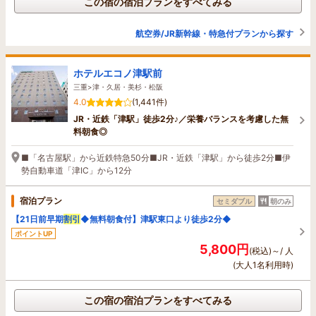
この宿の宿泊プランをすべてみる
航空券/JR新幹線・特急付プランから探す
ホテルエコノ津駅前
三重>津・久居・美杉・松阪
4.0
(1,441件)
JR・近鉄「津駅」徒歩2分♪／栄養バランスを考慮した無
料朝食◎
■「名古屋駅」から近鉄特急50分■JR・近鉄「津駅」から徒歩2分■伊
勢自動車道「津IC」から12分
宿泊プラン
セミダブル
朝のみ
【21日前早期
割引
◆無料朝食付】津駅東口より徒歩2分◆
ポイントUP
5,800円
(税込)～/ 人
(大人1名利用時)
この宿の宿泊プランをすべてみる