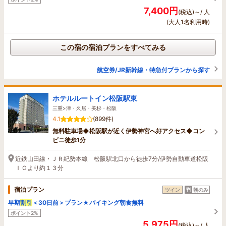
7,400円
(税込)～/ 人
(大人1名利用時)
この宿の宿泊プランをすべてみる
航空券/JR新幹線・特急付プランから探す
ホテルルートイン松阪駅東
三重>津・久居・美杉・松阪
4.1
(899件)
無料駐車場◆松阪駅が近く伊勢神宮へ好アクセス◆コン
ビニ徒歩1分
近鉄山田線・ＪＲ紀勢本線 松阪駅北口から徒歩7分/伊勢自動車道松阪
ＩＣより約１３分
宿泊プラン
ツイン
朝のみ
早期
割引
＜30日前＞プラン★バイキング朝食無料
ポイント2%
5,975円
(税込)～/ 人