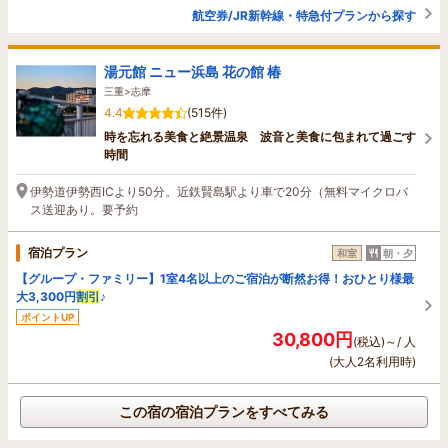
航空券/JR新幹線・特急付プランから探す
湯元館 ニュー浜島 花の館 椿
三重>志摩
4.4
(515件)
時を忘れる美食と絶景温泉 波音と美食に包まれて過ごす
時間
伊勢道伊勢西ICより50分。近鉄賢島駅より車で20分（無料マイクロバ
ス送迎あり。要予約
宿泊プラン
和室
朝・夕
【グループ・ファミリー】1室4名以上のご宿泊が断然お得！おひとり様最
大3,300円
割引
♪
ポイントUP
30,800円
(税込)～/ 人
(大人2名利用時)
この宿の宿泊プランをすべてみる