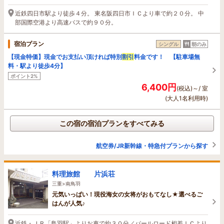
近鉄四日市駅より徒歩４分。 東名阪四日市ＩＣより車で約２０分。 中
部国際空港より高速バスで約９０分。
宿泊プラン
シングル
朝のみ
【現金特価】現金でお支払い頂ければ特別
割引
料金です！ 【駐車場無
料・駅より徒歩4分】
ポイント2%
6,400円
(税込)～/ 室
(大人1名利用時)
この宿の宿泊プランをすべてみる
航空券/JR新幹線・特急付プランから探す
料理旅館 片浜荘
三重>南鳥羽
元気いっぱい！現役海女の女将がおもてなし★選べるご
はんが人気♪
近鉄・ＪＲ「鳥羽駅」よりお車で約３０分／パールロード相差ＩＣより