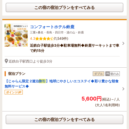
この宿の宿泊プランをすべてみる
コンフォートホテル鈴鹿
三重>桑名・長島・四日市・湯の山・鈴鹿
4.3
(1,549件)
近鉄白子駅徒歩3分◆駐車場無料◆鈴鹿サーキットまで車
で約15分
近鉄白子駅西口より徒歩3分
宿泊プラン
ダブル
朝のみ
【じゃらん限定 2連泊
割引
】地球にやさしいエコステイ◆彩り豊かな朝食
無料サービス◆
ポイントUP
5,600円
(税込)～/ 人
(大人1名利用時)
この宿の宿泊プランをすべてみる