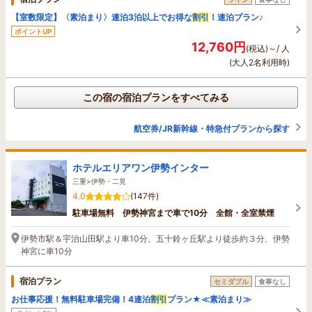
【室数限定】〈素泊まり〉連泊3泊以上でお得な
割引
！連泊プラン♪
ポイントUP
12,760円
(税込)～/ 人
(大人2名利用時)
この宿の宿泊プランをすべてみる
航空券/JR新幹線・特急付プランから探す
ホテルエリアワン伊勢インター
三重>伊勢・二見
4.0
(147件)
駐車場無料 伊勢神宮まで車で10分 全館・全室禁煙
伊勢市駅＆宇治山田駅より車10分、五十鈴ヶ丘駅より徒歩約３分、伊勢
神宮に車10分
宿泊プラン
セミダブル
食事なし
お仕事応援！無料駐車場完備！4連泊
割引
プラン★≪素泊まり≫