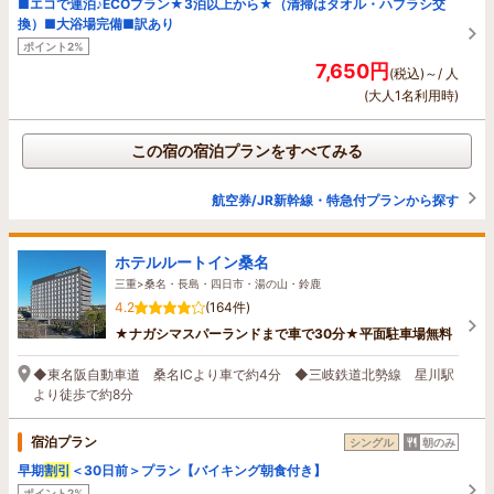
■エコで連泊♪ECOプラン★3泊以上から★（清掃はタオル・ハブラシ交
換）■大浴場完備■訳あり
ポイント2%
7,650円
(税込)～/ 人
(大人1名利用時)
この宿の宿泊プランをすべてみる
航空券/JR新幹線・特急付プランから探す
ホテルルートイン桑名
三重>桑名・長島・四日市・湯の山・鈴鹿
4.2
(164件)
★ナガシマスパーランドまで車で30分★平面駐車場無料
◆東名阪自動車道 桑名ICより車で約4分 ◆三岐鉄道北勢線 星川駅
より徒歩で約8分
宿泊プラン
シングル
朝のみ
早期
割引
＜30日前＞プラン【バイキング朝食付き】
ポイント2%