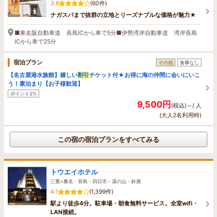
3.8
(60件)
ナガスパまで抜群の立地とリーズナブルな価格が魅力★
■東名阪自動車道 長島ICから車で5分■伊勢湾岸自動車道 湾岸長島
ICから車で25分
宿泊プラン
その他
食事なし
【名古屋港水族館】嬉しい
割引
チケット付★お得に海の仲間に会いにいこ
う！素泊まり【お子様歓迎】
ポイント2%
9,500円
(税込)～/ 人
(大人2名利用時)
この宿の宿泊プランをすべてみる
トウエイホテル
三重>桑名・長島・四日市・湯の山・鈴鹿
4.1
(1,399件)
駅より徒歩4分。駐車場・朝食無料サービス。全室wifi・
LAN接続。