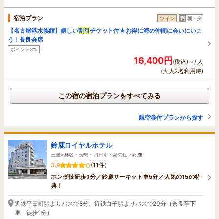
宿泊プラン
ツイン
朝・夕
【名古屋港水族館】嬉しい
割引
チケット付★お得に海の仲間に会いにいこ
う！長良会席
ポイント2%
16,400円
(税込)～/ 人
(大人2名利用時)
この宿の宿泊プランをすべてみる
航空券付プランから探す
鈴鹿ロイヤルホテル
三重>桑名・長島・四日市・湯の山・鈴鹿
3.9
(11件)
ホンダ技研歩3分／鈴鹿サーキット車5分／人気の15の特
典！
近鉄平田町駅よりバスで8分、近鉄白子駅よりバスで20分（奈良亭下
車、徒歩1分）