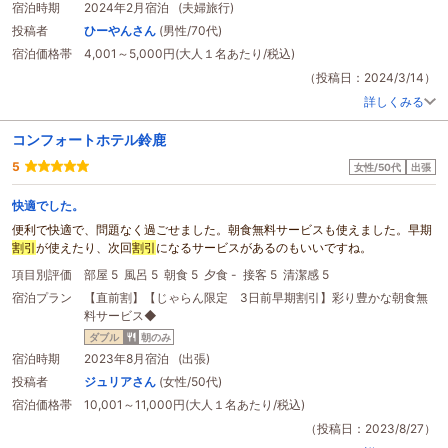
宿泊時期
2024年2月宿泊 (夫婦旅行)
投稿者
ひーやんさん
(男性/70代)
宿泊価格帯
4,001～5,000円(大人１名あたり/税込)
（投稿日：2024/3/14）
詳しくみる
コンフォートホテル鈴鹿
5
女性/50代
出張
快適でした。
便利で快適で、問題なく過ごせました。朝食無料サービスも使えました。早期
割引
が使えたり、次回
割引
になるサービスがあるのもいいですね。
項目別評価
部屋 5
風呂 5
朝食 5
夕食 -
接客 5
清潔感 5
宿泊プラン
【直前割】【じゃらん限定 3日前早期割引】彩り豊かな朝食無
料サービス◆
ダブル
朝のみ
宿泊時期
2023年8月宿泊 (出張)
投稿者
ジュリアさん
(女性/50代)
宿泊価格帯
10,001～11,000円(大人１名あたり/税込)
（投稿日：2023/8/27）