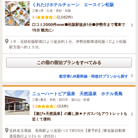
くれたけホテルチェーン エースイン松阪
三重>津・久居・美杉・松阪
4.1
(2,062件)
口コミ2000件over■松阪駅徒歩1分■伊勢市まで電車で
15分 観光に♪
ＪＲ・近鉄松阪駅南口より徒歩約１分。伊勢自動車道松阪ＩCより松阪
駅方面へ約１５分。
この宿の宿泊プランをすべてみる
航空券/JR新幹線・特急付プランから探す
ニューハートピア温泉 天然温泉 ホテル長島
三重>桑名・長島・四日市・湯の山・鈴鹿
3.9
(33件)
【遊び×天然温泉】の癒し旅★ナガスパもアウトレットも
近くて便利
近鉄名古屋線 長島駅より送迎バスで約10分【要予約】/東名阪自動車
道長島ICより2ｋｍ（約5分）