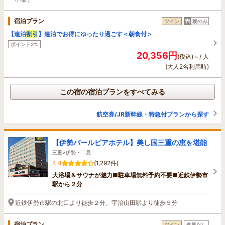
宿泊プラン
ツイン
朝のみ
【連泊
割引
】連泊でお得にゆったり過ごす＜朝食付＞
ポイント2%
20,356円
(税込)～/ 人
(大人2名利用時)
この宿の宿泊プランをすべてみる
航空券/JR新幹線・特急付プランから探す
【伊勢パールピアホテル】美し国三重の恵を堪能
三重>伊勢・二見
4.4
(1,292件)
大浴場＆サウナが魅力■駐車場無料予約不要■近鉄伊勢市
駅から２分
近鉄伊勢市駅の北口より徒歩２分。宇治山田駅より徒歩５分
宿泊プラン
ツイン
食事なし