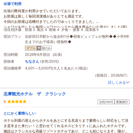
出張で利用
出張の際何度か利用させていただいております。
お部屋は新しく毎回清潔感がありとても満足です。
今回のお部屋は浴槽付きでしたのでゆっくりできました。
シャワーを出したら毎回シャワーヘッドから鳴き声みたいな音がしました(笑)
項目別評価
部屋 5
風呂 4
朝食 4
夕食 -
接客 4
清潔感 5
いつも18時前にチェックインをしますが、ホテルの駐車場が空いていたことが
宿泊プラン
近鉄四日市駅から徒歩約1分◆朝食ビュッフェが無料◆◆小学6年
一度もありません。
生までのお子様添い寝無料◆
今回に関しては工事予定なようで封鎖されておりました。
いつもこの駐車場の100mくらい先のパーキングに停めますが
割引
などはなく
ダブル
朝のみ
自腹で今回は18時前に停めて翌朝10時半前に精算した為駐車場代で2500円も
宿泊時期
2026年6月宿泊 (出張)
しました。
投稿者
ちなさん
(女性/20代)
お泊まりになる際は安めの近くのパーキングを探しておくのがオススメです。
宿泊価格帯
4,001～5,000円(大人１名あたり/税込)
（投稿日：2026/6/7）
詳しくみる
志摩観光ホテル ザ クラシック
5
女性/50代
家族旅行
とにかく素晴らしい
ホテル到着の迎えからホテルをあとにする見送りまで素晴らしい対応をして頂
き是非また来たい！と思わせてくれるホスピタリティにあふれたホテルです。
施設はクラシカルな高級リゾートホテルであり、どこも絵になります。陽がお