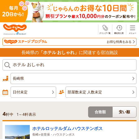
じゃらん
お得な特典をみる
長崎県の
「ホテル おしゃれ」
に関連する宿泊施設
長崎県
日付未定
部屋数未定 人数未定
合致順
安い順
4
軒中
1
～
4
軒表示
ホテルロッテルダム ハウステンボス
長崎>佐世保・ハウステンボス