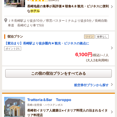
長崎地産の食事が高評価★朝食4.8 観光・ビジネスに便利
な
ホテル
ＪＲ長崎駅より徒歩10分／県営バスターミナルより徒歩5分／長崎自動
車道 長崎ICより車で5分
宿泊プラン
ツイン
食事なし
【素泊まり】長崎駅より徒歩圏内★観光・ビジネスの拠点に
ポイント2%
6,100円
(税込)～/ 人
(大人2名利用時)
この宿の宿泊プランをすべてみる
航空券付プランから探す
Trattoria＆Bar Toroppo
長崎>佐世保・ハウステンボス
長崎初イタリア人建築士×イタリア料理人の泊まれるイタ
リア料理店