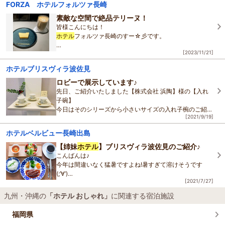
FORZA ホテルフォルツァ長崎
暑ければ暑いほどおいしい、
この夏にぴったりの長崎名物「ミルクセー
素敵な空間で絶品テリーヌ！
皆様こんにちは！
ホテル
フォルツァ長崎のすー☆彡です。
[2023/11/21]
最近とても寒くなってきましたね。私は休日お出かけをし
たり、美味しいものを
ホテルブリスヴィラ波佐見
食べたりすることが大好きです。
そんな私がふと見つけた素敵なカフェが
ロビーで展示しています♪
先日、ご紹介いたしました【株式会社 浜陶】様の【入れ
子碗】
今日はそのシリーズから小さいサイズの入れ子椀のご紹介
[2021/9/19]
(*'ω'*)
デザートカップとしても良し、小鉢としても良し、
ホテルベルビュー長崎出島
蕎麦猪口としても活躍してくれそ
【姉妹
ホテル
】ブリスヴィラ波佐見のご紹介♪
こんばんは♪
今年は間違いなく猛暑ですよね!暑すぎて溶けそうです
(;’∀’)
[2021/7/27]
九州・沖縄の
「ホテル おしゃれ」
に関連する宿泊施設
焼けたくはないのですが、日傘を差すのが面倒で最近、U
Vカットのパーカーを羽織って出勤をしているのですが、
福岡県
少しの距離を歩くだけ