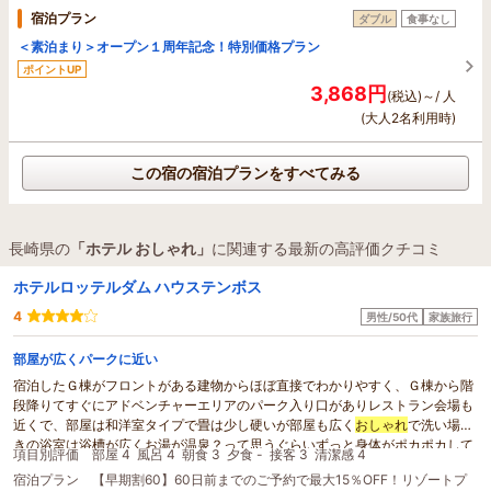
宿泊プラン
ダブル
食事なし
＜素泊まり＞オープン１周年記念！特別価格プラン
ポイントUP
3,868円
(税込)～/ 人
(大人2名利用時)
この宿の宿泊プランをすべてみる
長崎県の
「ホテル おしゃれ」
に関連する最新の高評価クチコミ
ホテルロッテルダム ハウステンボス
4
男性/50代
家族旅行
部屋が広くパークに近い
宿泊したＧ棟がフロントがある建物からほぼ直接でわかりやすく、Ｇ棟から階
段降りてすぐにアドベンチャーエリアのパーク入り口がありレストラン会場も
近くで、部屋は和洋室タイプで畳は少し硬いが部屋も広く
おしゃれ
で洗い場付
きの浴室は浴槽が広くお湯が温泉？って思うぐらいずっと身体がポカポカして
項目別評価
部屋 4
風呂 4
朝食 3
夕食 -
接客 3
清潔感 4
妻も肌がスベスベって言うてました。
宿泊プラン
【早期割60】60日前までのご予約で最大15％OFF！リゾートプ
もちろんオフィシャル
ホテル
特典の無料駐車場と翌日の入園優待券も付いてる