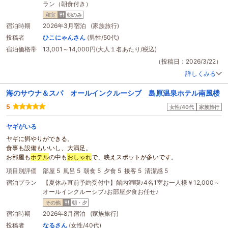
ラン（朝食付き）
のでコスパのいい
ホテル
で5歳の子供も綺麗で広い部屋を裸足で過ごせる事に
大喜びでした。
和室
朝のみ
次も利用したい
ホテル
です。
宿泊時期
2026年3月宿泊 (家族旅行)
投稿者
ひこにゃんさん
(男性/50代)
宿泊価格帯
13,001～14,000円(大人１名あたり/税込)
（投稿日：2026/3/22）
詳しくみる
海のサウナ＆スパ オールインクルーシブ 島原温泉ホテル南風楼
5
女性/40代
家族旅行
ヤギがいる
ヤギに餌やりができる。
食事も設備もいいし、大満足。
お部屋も
ホテル
の中も
おしゃれ
で、映えスポットが多いです。
項目別評価
部屋 5
風呂 5
朝食 5
夕食 5
接客 5
清潔感 5
宿泊プラン
【夏休み直前予約受付中】館内満喫♪4名1室お一人様￥12,000～
オールインクルーシブ♪お部屋夕食お任せ♪
その他
朝・夕
宿泊時期
2026年8月宿泊 (家族旅行)
投稿者
なるさん
(女性/40代)