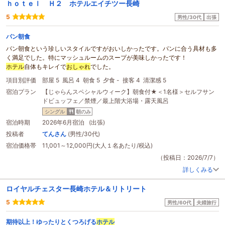
ｈｏｔｅｌ Ｈ２ ホテルエイチツー長崎
5
男性/30代
出張
パン朝食
パン朝食という珍しいスタイルですがおいしかったです。パンに合う具材も多
く満足でした。特にマッシュルームのスープが美味しかったです！
ホテル
自体もキレイで
おしゃれ
でした。
項目別評価
部屋 5
風呂 4
朝食 5
夕食 -
接客 4
清潔感 5
宿泊プラン
【じゃらんスペシャルウィーク】朝食付★＜1名様＞セルフサン
ドビュッフェ／禁煙／最上階大浴場・露天風呂
シングル
朝のみ
宿泊時期
2026年6月宿泊 (出張)
投稿者
てんさん
(男性/30代)
宿泊価格帯
11,001～12,000円(大人１名あたり/税込)
（投稿日：2026/7/7）
詳しくみる
ロイヤルチェスター長崎ホテル＆リトリート
5
男性/60代
夫婦旅行
期待以上！ゆったりとくつろげる
ホテル