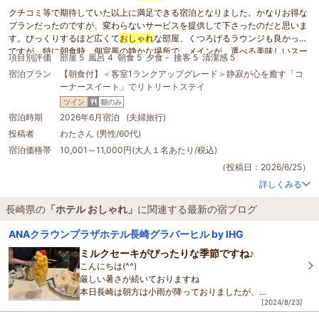
クチコミ等で期待していた以上に満足できる宿泊となりました。かなりお得な
プランだったのですが、変わらないサービスを提供して下さったのだと思いま
す。びっくりするほど広くて
おしゃれ
な部屋、くつろげるラウンジも良かった
ですが、特に朝食時、個室風の静かな場所で、メインが、選べる美味しいスー
項目別評価
部屋 5
風呂 4
朝食 5
夕食 -
接客 5
清潔感 5
プ仕立てだったので重くならず、 追加のメニューも色々注文して、最後まで美
宿泊プラン
【朝食付】＜客室1ランクアップグレード＞静寂が心を癒す「コ
味しくいただきました。控えめで丁寧なスタッフの方の対応も好感が持てまし
ーナースイート」でリトリートステイ
た。長崎に又、好きな
ホテル
ができました！
ツイン
朝のみ
宿泊時期
2026年6月宿泊 (夫婦旅行)
投稿者
わたさん (男性/60代)
宿泊価格帯
10,001～11,000円(大人１名あたり/税込)
（投稿日：2026/6/25）
詳しくみる
長崎県の
「ホテル おしゃれ」
に関連する最新の宿ブログ
ANAクラウンプラザホテル長崎グラバーヒル by IHG
ミルクセーキがぴったりな季節ですね♪
こんにちは(^^)
厳しい暑さが続いておりますね
本日長崎は朝方は小雨が降っておりましたが、
[2024/8/23]
お昼からはギラギラと太陽が照っております