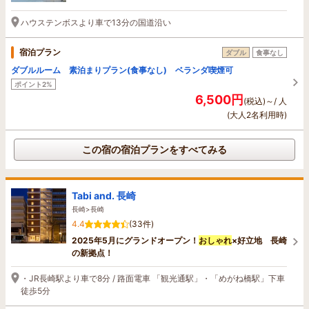
ハウステンボスより車で13分の国道沿い
宿泊プラン
ダブル
食事なし
ダブルルーム 素泊まりプラン(食事なし) ベランダ喫煙可
ポイント2%
6,500円
(税込)～/ 人
(大人2名利用時)
この宿の宿泊プランをすべてみる
Tabi and. 長崎
長崎>長崎
4.4
(33件)
2025年5月にグランドオープン！
おしゃれ
×好立地 長崎
の新拠点！
・JR長崎駅より車で8分 / 路面電車 「観光通駅」・「めがね橋駅」下車
徒歩5分