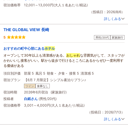
宿泊価格帯
12,001～13,000円(大人１名あたり/税込)
（投稿日：2026/8/6）
詳しくみる
THE GLOBAL VIEW 長崎
5
男性/20代
家族旅行
おすすめの町中心部にある
ホテル
オープンして30年以上も清潔感がある。
おしゃれ
な雰囲気がして、スタッフが
かわいいし接客がいい。駅から徒歩で行けるところにあるからぜひ一度利用す
る価値がある
項目別評価
部屋 5
風呂 5
朝食 -
夕食 -
接客 5
清潔感 5
宿泊プラン
【6月７月限定】シンプル素泊りプラン♪
ツイン
食事なし
宿泊時期
2026年6月宿泊 (家族旅行)
投稿者
白紙さん
(男性/20代)
宿泊価格帯
3,001～4,000円(大人１名あたり/税込)
（投稿日：2026/7/13）
詳しくみる