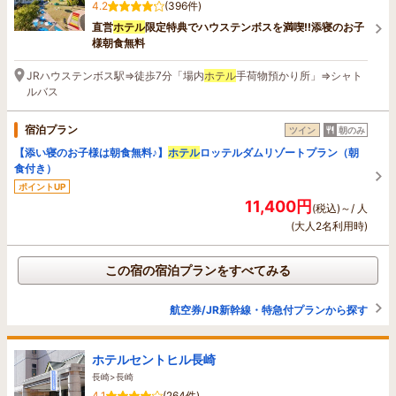
4.2
(396件)
直営
ホテル
限定特典でハウステンボスを満喫!!添寝のお子
様朝食無料
JRハウステンボス駅⇒徒歩7分「場内
ホテル
手荷物預かり所」⇒シャト
ルバス
宿泊プラン
ツイン
朝のみ
【添い寝のお子様は朝食無料♪】
ホテル
ロッテルダムリゾートプラン（朝
食付き）
ポイントUP
11,400円
(税込)～/ 人
(大人2名利用時)
この宿の宿泊プランをすべてみる
航空券/JR新幹線・特急付プランから探す
ホテルセントヒル長崎
長崎>長崎
4.1
(264件)