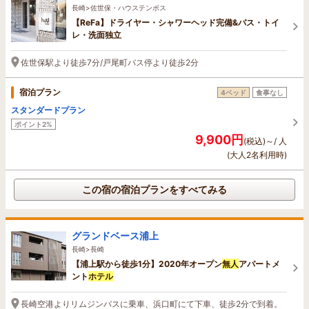
長崎>佐世保・ハウステンボス
【ReFa】ドライヤー・シャワーヘッド完備&バス・トイ
レ・洗面独立
佐世保駅より徒歩7分/戸尾町バス停より徒歩2分
宿泊プラン
4ベッド
食事なし
スタンダードプラン
ポイント2%
9,900円
(税込)～/ 人
(大人2名利用時)
この宿の宿泊プランをすべてみる
グランドベース浦上
長崎>長崎
【浦上駅から徒歩1分】2020年オープン
無人
アパートメ
ント
ホテル
長崎空港よりリムジンバスに乗車、浜口町にて下車、徒歩2分で到着。