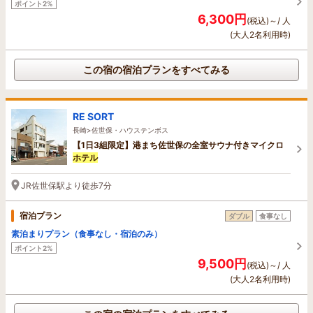
ポイント2%
6,300円
(税込)～/ 人
(大人2名利用時)
この宿の宿泊プランをすべてみる
RE SORT
長崎>佐世保・ハウステンボス
【1日3組限定】港まち佐世保の全室サウナ付きマイクロ
ホテル
JR佐世保駅より徒歩7分
宿泊プラン
ダブル
食事なし
素泊まりプラン（食事なし・宿泊のみ）
ポイント2%
9,500円
(税込)～/ 人
(大人2名利用時)