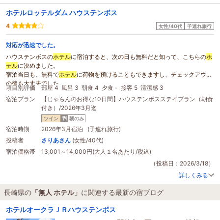
ホテルロッテルダム ハウステンボス
4
女性/40代
子連れ旅行
対応が迅速でした。
ハウステンボスの
ホテル
に宿泊すると、次の日も無料だと知って、こちらの
ホ
テル
に決めました。
宿泊当日も、無料で
ホテル
に荷物を預けることもできますし、チェックアウト
の後も大丈夫でした。
項目別評価
部屋 4
風呂 3
朝食 4
夕食 -
接客 5
清潔感 3
以前は
無人
の
ホテル
と聞いていたので、不安でしたが、
宿泊プラン
【じゃらんのお得な10日間】ハウステンボスステイプラン（朝食
私たちが行った時間帯は、何名かスタッフの方が待機してました。
付き）/2026年3月迄
チェックイン後に部屋のトイレに少し不具合があることを伝えると、迅速にス
タッフの方が確認に来られ、状況を見て、別の部屋を準備して下さいました。
ツイン
朝のみ
この日は息子が少し体調が悪かったこともあったので、色々気を遣っていただ
宿泊時期
2026年3月宿泊 (子連れ旅行)
いて感謝してます。また次もこちらに予約していくつもりです。
投稿者
さりあさん
(女性/40代)
宿泊価格帯
13,001～14,000円(大人１名あたり/税込)
（投稿日：2026/3/18）
詳しくみる
長崎県の
「無人 ホテル」
に関連する最新の宿ブログ
ホテルオークラＪＲハウステンボス