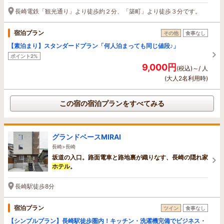
長崎電鉄「観光通り」より徒歩約２分、「築町」より徒歩３分です。
宿泊プラン
その他
食事なし
【素泊まり】スタンダードプラン「何人泊まっても同じ値段♪」
ポイント2%
9,000円
(税込)～/ 人
(大人2名利用時)
この宿の宿泊プランをすべてみる
グランドベースMIRAI
長崎>長崎
坂道の入口。路面電車と路地裏が織りなす、長崎の隠れ家
ホテル
。
長崎駅徒歩8分
宿泊プラン
ツイン
食事なし
【シンプルプラン】長崎駅徒歩圏内！キッチン・洗濯機完備でビジネス・