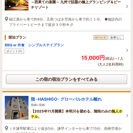
～西果ての楽園～ 九州で話題の極上グランピング＆ビー
チリゾート
福江港から車で約6分。五島つばき空港から車で約１１分。 ●施設内の
プライベートビーチまで徒歩３０秒☆彡
宿泊プラン
4ベッド
食事なし
BBQ or 外食 シンプルステイプラン
ポイント2%
15,000円
(税込)～/ 人
(大人2名利用時)
この宿の宿泊プランをすべてみる
階 -HASHIGO- グローバルホテル離れ
長崎>長崎
【2025年11月開業】本明川を望める、階段のみの
無人
ホ
テル
。
ＪＲ諫早駅東口より徒歩5分。諫早インターから車で15分。長崎空港か