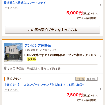
長期滞在も快適なスマートステイ
ポイント2%
5,000円
(税込)～/ 人
(大人2名利用時)
この宿の宿泊プランをすべてみる
アンビシア佐世保
長崎>佐世保・ハウステンボス
HTBへ電車ですぐ！2019年春オープンの新築テクノロジ
ー
ホテル
ＪＲ佐世保線 早岐駅より徒歩にて約３分
宿泊プラン
その他
食事なし
【素泊まり】 スタンダードプラン「何人泊まっても同じ値段♪」
ポイント2%
7,500円
(税込)～/ 人
(大人2名利用時)