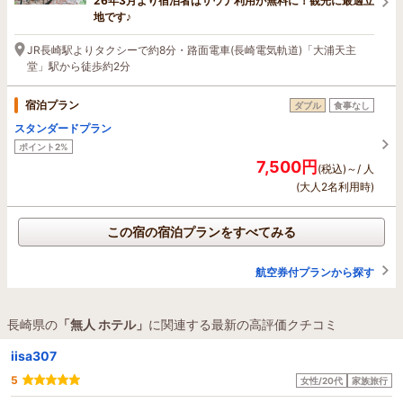
26年3月より宿泊者はサウナ利用が無料に！観光に最適立
地です♪
JR長崎駅よりタクシーで約8分・路面電車(長崎電気軌道)「大浦天主
堂」駅から徒歩約2分
宿泊プラン
ダブル
食事なし
スタンダードプラン
ポイント2%
7,500円
(税込)～/ 人
(大人2名利用時)
この宿の宿泊プランをすべてみる
航空券付プランから探す
長崎県の
「無人 ホテル」
に関連する最新の高評価クチコミ
iisa307
5
女性/20代
家族旅行