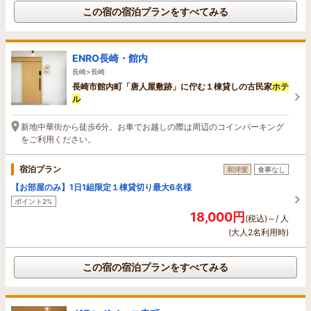
この宿の宿泊プランをすべてみる
ENRO長崎・館内
長崎>長崎
長崎市館内町「唐人屋敷跡」に佇む１棟貸しの古民家
ホテ
ル
新地中華街から徒歩6分。お車でお越しの際は周辺のコインパーキング
をご利用ください。
宿泊プラン
和洋室
食事なし
【お部屋のみ】1日1組限定１棟貸切り最大6名様
ポイント2%
18,000円
(税込)～/ 人
(大人2名利用時)
この宿の宿泊プランをすべてみる