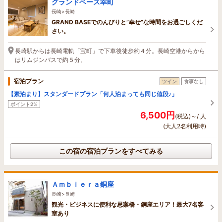
グランドベース幸町
長崎>長崎
GRAND BASEでのんびりと”幸せ”な時間をお過ごしくだ
さい。
長崎駅からは長崎電軌「宝町」で下車後徒歩約４分。長崎空港からから
はリムジンバスで約５分。
宿泊プラン
ツイン
食事なし
【素泊まり】スタンダードプラン「何人泊まっても同じ値段♪」
ポイント2%
6,500円
(税込)～/ 人
(大人2名利用時)
この宿の宿泊プランをすべてみる
Ａｍｂｉｅｒａ銅座
長崎>長崎
観光・ビジネスに便利な思案橋・銅座エリア！最大7名客
室あり