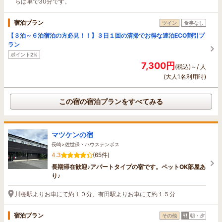
らは車で30分です。
宿泊プラン
ツイン
食事なし
【３泊～６泊宿泊の方必見！！】３日１回の清掃でお得な連泊ECO割引プ
ラン
ポイント2%
7,300円
(税込)～/ 人
(大人1名利用時)
この宿の宿泊プランをすべてみる
マツケンの宿
長崎>佐世保・ハウステンボス
4.3
(65件)
長期滞在歓迎♪アパートタイプの宿です。ペットOK部屋あ
り♪
川棚駅よりお車にて約１０分、有田駅よりお車にて約１５分
宿泊プラン
その他
朝・夕