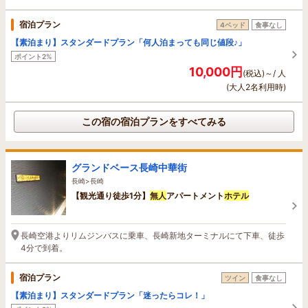
宿泊プラン
4ベッド
食事なし
【素泊まり】スタンダードプラン「何人泊まっても同じ値段♪」
ポイント2%
10,000円
(税込)～/ 人
(大人2名利用時)
この宿の宿泊プランをすべてみる
グランドベース長崎中華街
長崎>長崎
【観光通り徒歩1分】
無人
アパートメント
ホテル
長崎空港よりリムジンバスに乗車、長崎新地ターミナルにて下車、徒歩
4分で到着。
宿泊プラン
ツイン
食事なし
【素泊まり】スタンダードプラン「迷ったらコレ！」