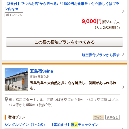
【2食付】“7つのお店”から選べる♪「1500円お食事券」付☆詳しくはプラ
ン内を☆
ポイント2%
9,000円
(税込)～/ 人
(大人2名利用時)
この宿の宿泊プランをすべてみる
航空券付プランから探す
五島宿Seina
長崎>五島列島
五島列島の大自然と共に心を解放し、笑顔があふれる旅
を。
車：福江港ターミナル、五島つばき空港から5分 バス：空港線 坂ノ上
バス停から650m（徒歩9分）
宿泊プラン
ツイン
食事なし
シングルツイン（1～2名） 【素泊まり】
無人
チェックイン