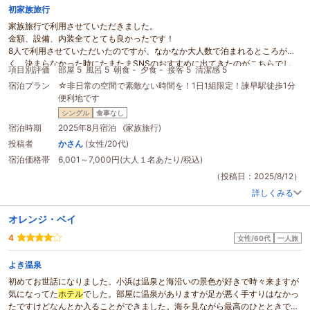
初家族旅行
家族旅行で利用させていただきました。
金額、設備、内装全てとても良かったです！
8人で利用させていただいたのですが、なかなか大人数で泊まれるところがな
く、決まらなかった時にたまたまSNSのおすすめに出てきたのがこちらでし
項目別評価
部屋 5
風呂 5
朝食 -
夕食 -
接客 5
清潔感 5
た。
宿泊プラン
☆非日常の空間で素敵ない時間を！1日1組限定！諫早駅徒歩1分
金額と設備がみんなの要望に合っていて即ここに決めました。
便利地です
実際泊まってみると想像以上に整っており、室内も広く、大人数でもゆったり
と過ごせました。
シングル
食事なし
近くには居酒屋やコンビニ、スーパーがあり、場所は利便だと思います。
宿泊時期
2025年8月宿泊 (家族旅行)
チェックイン、チェックアウトはどちらも
無人
です。
投稿者
かさん
(女性/20代)
大人数で周りを気にせず過ごしたい方におすすめだと思います。
宿泊価格帯
6,001～7,000円(大人１名あたり/税込)
外の音も聞こえにくく静かでストレスなく眠れました。
終始家族の時間を楽しく過ごすことができました。
（投稿日：2025/8/12）
家族みんな満足していたので、また機会があればこちらを予約しようと思いま
詳しくみる
した！
ただ駐車場は
ホテル
の前に縦列で止めれるようですが、白線の内側以内、電柱
オレンジ・ベイ
ギリギリまで止めて出入り口を1メートル以上空けておかないといけないの
で、軽自動車、ミニバン(ノア等)まではいけます。
4
女性/60代
一人旅
大型車(ハイエース等)は近くの有料駐車場に止めないといけないのでそこだけ
注意です。
よき温泉
初めてお世話になりました。小浜は温泉と海沿いの景色が好きで時々来ますが
気になってた
ホテル
でした。部屋に温泉がありますが足が悪く手すりはなかっ
たですけどなんとか入ることができました。海を見ながら最高のひとときでし