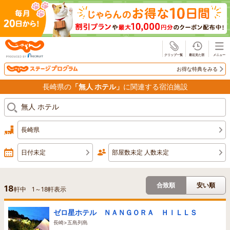
じゃらん
お得な特典をみる
長崎県の
「無人 ホテル」
に関連する宿泊施設
長崎県
日付未定
部屋数未定 人数未定
合致順
安い順
18
軒中
1
～
18
軒表示
ゼロ星ホテル ＮＡＮＧＯＲＡ ＨＩＬＬＳ
長崎>五島列島