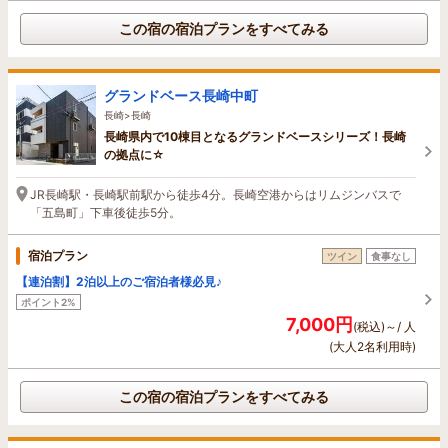
この宿の宿泊プランをすべてみる
グランドベース長崎中町
長崎>長崎
長崎県内で10棟目となるグランドベースシリーズ！長崎
の拠点に☆
JR長崎駅・長崎駅前駅から徒歩4分。長崎空港からはリムジンバスで
「五島町」下車後徒歩5分。
宿泊プラン
ツイン
食事なし
【連泊割】2泊以上のご宿泊者様必見♪
ポイント2%
7,000円
(税込)～/ 人
(大人2名利用時)
この宿の宿泊プランをすべてみる