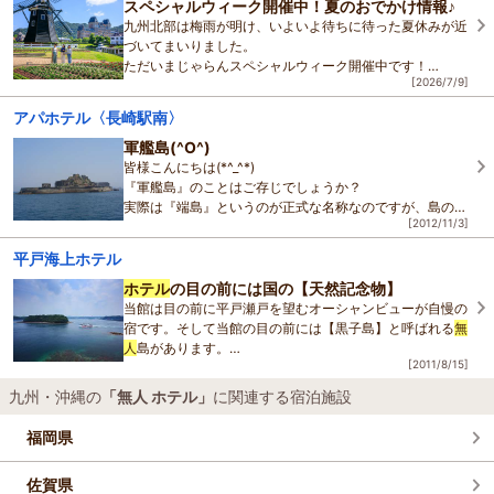
スペシャルウィーク開催中！夏のおでかけ情報♪
九州北部は梅雨が明け、いよいよ待ちに待った夏休みが近
づいてまいりました。
ただいまじゃらんスペシャルウィーク開催中です！
[2026/7/9]
夏の旅行をご検討中でしたら、ハウステンボス・佐世保エ
リアへのおでかけはいかがで
アパホテル〈長崎駅南〉
軍艦島(^O^)
皆様こんにちは(*^_^*)
『軍艦島』のことはご存じでしょうか？
実際は『端島』というのが正式な名称なのですが、島の外
[2012/11/3]
観が『戦艦 土佐』に似ている、として軍艦島と呼ばれる
ようになったと言われています。
平戸海上ホテル
ホテル
の目の前には国の【天然記念物】
当館は目の前に平戸瀬戸を望むオーシャンビューが自慢の
宿です。そして当館の目の前には【黒子島】と呼ばれる
無
人
島があります。
[2011/8/15]
この黒子島は、南西から北東に３００m伸びた、面積３h
九州・沖縄の
「無人 ホテル」
に関連する宿泊施設
a、周囲約１kmのほぼ楕円形
福岡県
佐賀県