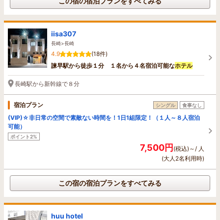
この宿の宿泊プランをすべてみる
iisa307
長崎>長崎
4.9
(18件)
諫早駅から徒歩１分 １名から４名宿泊可能な
ホテル
長崎駅から新幹線で８分
宿泊プラン
シングル
食事なし
(VIP)☆非日常の空間で素敵ない時間を！1日1組限定！（１人～８人宿泊
可能）
ポイント2%
7,500円
(税込)～/ 人
(大人2名利用時)
この宿の宿泊プランをすべてみる
huu hotel