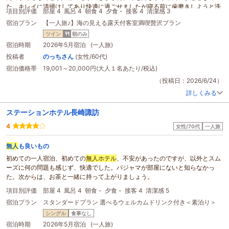
た。キレイに清掃はしてあり快適に過ごせましたが寝る前に歯磨きしようと洗
項目別評価
部屋 4
風呂 4
朝食 4
夕食 -
接客 4
清潔感 3
面所に行くと前客の濡れた歯ブラシがあり私のはありません。フロントに電話
宿泊プラン
【一人旅♪】海の見える露天付客室満喫贅沢プラン
するも繋がらず
無人
になるみたいですね。歯磨きしないで寝るハメになりなん
とも気持ち悪くあまり寝られませんでした。朝イチに歯ブラシ２本持って来ら
ツイン
朝のみ
れましたが今さら２本持って来られてもですね…(笑)清掃後は確認されたがい
宿泊時期
2026年5月宿泊 (一人旅)
いですね(笑)それと部屋に木か竹で作ったようなタオル掛け？みたいなのがあ
投稿者
のっちさん
(女性/60代)
りましたが至近距離で見るとかなり色がはげていて見た目悪く汚れてるように
宿泊価格帯
19,001～20,000円(大人１名あたり/税込)
見えました。変えられたほうがいいと思います。朝食はスープがよく煮込んで
ありとても美味しかったです。ありがとうございました。
（投稿日：2026/6/24）
詳しくみる
ステーションホテル長崎諏訪
4
女性/70代
一人旅
無人
も良いもの
初めての一人宿泊、初めての
無人
ホテル
、不安があったのですが、以外とスム
ーズに何の問題も感じず、快適でした。パジャマが部屋にないと知らなかっ
た。次からは、お茶と一緒に持って上がりましょう。
項目別評価
部屋 4
風呂 4
朝食 -
夕食 -
接客 4
清潔感 5
宿泊プラン
スタンダードプラン 選べるウェルカムドリンク付き＜素泊り＞
シングル
食事なし
宿泊時期
2026年5月宿泊 (一人旅)