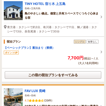
TINY HOTEL 宿り木 上五島
長崎>五島列島
島のやさしい拠点。個室と共有スペースでくつろぐ心休ま
る宿
青方港：タクシーで約3分、有川港：タクシーで11分、鯛ノ浦港：タク
シーで13分、奈良尾港：タクシーで30分
宿泊プラン
シングル
食事なし
【ベーシックプラン】素泊まり（禁煙）
ポイントUP
7,700円
(税込)～/ 人
(大人1名利用時)
この宿の宿泊プランをすべてみる
FAV LUX 長崎
長崎>長崎
4.5
(39件)