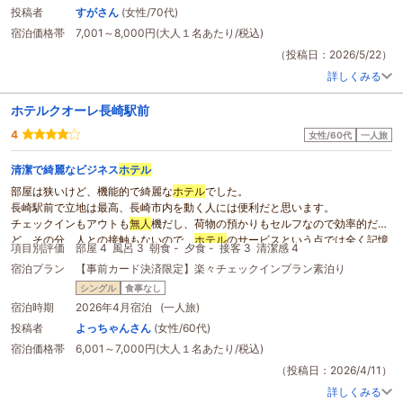
投稿者
すがさん
(女性/70代)
宿泊価格帯
7,001～8,000円(大人１名あたり/税込)
（投稿日：2026/5/22）
詳しくみる
ホテルクオーレ長崎駅前
4
女性/60代
一人旅
清潔で綺麗なビジネス
ホテル
部屋は狭いけど、機能的で綺麗な
ホテル
でした。
長崎駅前で立地は最高、長崎市内を動く人には便利だと思います。
チェックインもアウトも
無人
機だし、荷物の預かりもセルフなので効率的だけ
ど、その分、人との接触もないので、
ホテル
のサービスという点では全く記憶
項目別評価
部屋 4
風呂 3
朝食 -
夕食 -
接客 3
清潔感 4
に残りません。
宿泊プラン
【事前カード決済限定】楽々チェックインプラン素泊り
残念な思いをするよりいいかもしれませんが、是非又利用したいという気持ち
も湧かないな、と感じました。
シングル
食事なし
宿泊時期
2026年4月宿泊 (一人旅)
投稿者
よっちゃんさん
(女性/60代)
宿泊価格帯
6,001～7,000円(大人１名あたり/税込)
（投稿日：2026/4/11）
詳しくみる