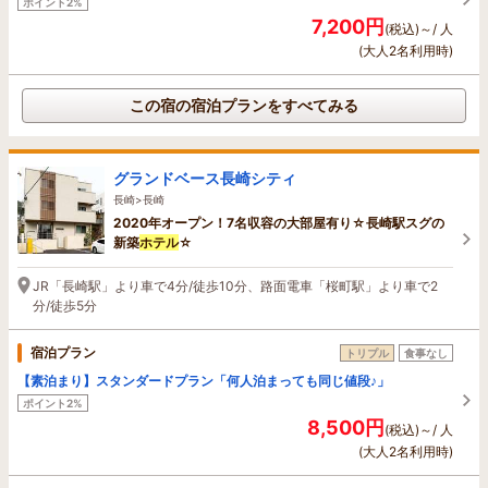
ポイント2%
7,200円
(税込)～/ 人
(大人2名利用時)
この宿の宿泊プランをすべてみる
グランドベース長崎シティ
長崎>長崎
2020年オープン！7名収容の大部屋有り☆長崎駅スグの
新築
ホテル
☆
JR「長崎駅」より車で4分/徒歩10分、路面電車「桜町駅」より車で2
分/徒歩5分
宿泊プラン
トリプル
食事なし
【素泊まり】スタンダードプラン「何人泊まっても同じ値段♪」
ポイント2%
8,500円
(税込)～/ 人
(大人2名利用時)