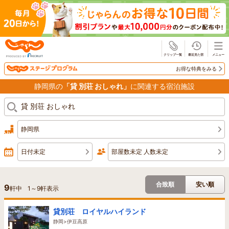
じゃらん
お得な特典をみる
静岡県の
「貸 別荘 おしゃれ」
に関連する宿泊施設
静岡県
日付未定
部屋数未定 人数未定
合致順
安い順
9
軒中
1
～
9
軒表示
貸別荘 ロイヤルハイランド
静岡>伊豆高原