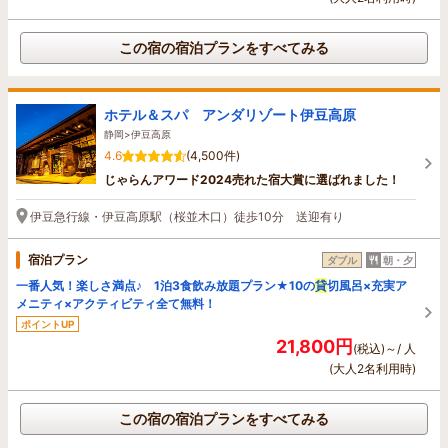
この宿の宿泊プランをすべてみる
ホテル＆スパ アンダリゾート伊豆高原
静岡>伊豆高原
4.6
(4,500件)
じゃらんアワード2024売れた宿大賞に選ばれました！
伊豆急行線・伊豆高原駅（桜並木口）徒歩10分 送迎有り
宿泊プラン
ダブル
朝・夕
一番人気！楽しさ満点♪ 1泊3食飲み放題プラン★10の
貸
切風呂×充実ア
メニティ×アクティビティ全て無料！
ポイントUP
21,800円
(税込)～/ 人
(大人2名利用時)
この宿の宿泊プランをすべてみる