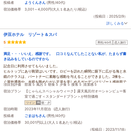
すい。平日にまた泊まりたいですね。オススメです。
投稿者
ようくんさん
(男性/40代)
宿泊価格帯
3,001～4,000円(大人１名あたり/税込)
（投稿日：2025/2/9）
詳しくみる
伊豆ホテル リゾート＆スパ
5
男性/40代
恋人旅行
満足・・・いいえ、感謝です。 口コミなんてしたことない私が、たまらず書
き込みをしているのですから
記念日に利用させてもらいました。
ヒルトップにあり眺望はいいです。ロビーを訪れた瞬間に眼下に広がる海と水
鏡のテラスは、パートナーに素敵な感動を与えることができました。2棟を繋
ぐ屋外通路や、水鏡を眺めながら足湯を楽しめるガーデンはリゾート感抜群で
項目別評価
部屋 5
風呂 5
朝食 5
夕食 5
接客 5
清潔感 5
す。開放感のあるラウンジでは無料のアルコールやソフトドリンク、パティシ
宿泊プラン
【じゃらんスペシャルウィーク】露天風呂付オーシャンビュー客
エの作る洋菓子を落ち着いた雰囲気で楽しめます。
室で過ごす＜スタンダードプラン＞が特別価格
ここで案内していいか分かりませんが、2023年11月現在、ホームページの案
内に沿って大浴場の
貸
し切りが可能です。実はチェックインの時間を早めるこ
ツイン
朝・夕
とができるのでお勧めです。珍しい深い温泉を自由に楽しむことができ、中々
宿泊時期
2023年11月宿泊 (恋人旅行)
味わえない体験ができると思います。
投稿者
ごまはちさん
(男性/40代)
食事は洋食のコース料理を選びました。落ち着いた空間で
おしゃれ
な食事を楽
宿泊価格帯
30,001円以上(大人１名あたり/税込)
しめます。ただ、夕食は私服でうかがうのですが、サプライズで計画した宿だ
ったため、ラフな格好で来ちゃったよーと、パートナーに着るものや化粧直し
（投稿日：2023/11/18）