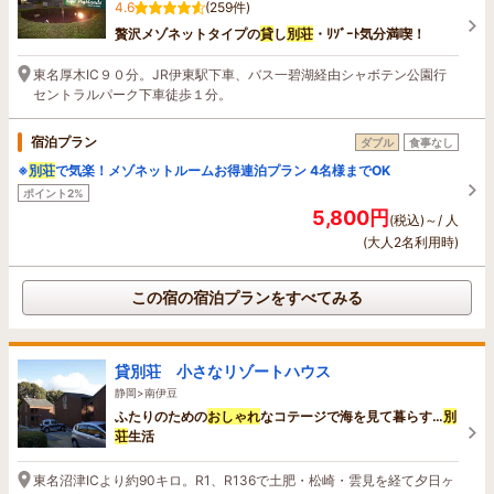
4.6
(259件)
贅沢メゾネットタイプの
貸
し
別荘
・ﾘｿﾞｰﾄ気分満喫！
東名厚木IC９０分。JR伊東駅下車、バス一碧湖経由シャボテン公園行
セントラルパーク下車徒歩１分。
宿泊プラン
ダブル
食事なし
※
別荘
で気楽！メゾネットルームお得連泊プラン 4名様までOK
ポイント2%
5,800円
(税込)～/ 人
(大人2名利用時)
この宿の宿泊プランをすべてみる
貸別荘 小さなリゾートハウス
静岡>南伊豆
ふたりのための
おしゃれ
なコテージで海を見て暮らす…
別
荘
生活
東名沼津ICより約90キロ。R1、R136で土肥・松崎・雲見を経て夕日ヶ