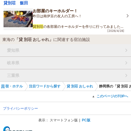
とリーズナブルです。材料も2000円でお肉を予約できるようです。お風呂
貸別荘 飯田
は、内湯と露天風呂の2箇所があり、時間ごとの
貸
し切り制です。内湯は少し
お部屋のキーホルダー！
温め、外湯は熱めでした、設備は古めですが、清潔で温泉風情がありました。
昨日は南伊豆の友人の工房へ！
特に朝入った露天は、晴天なら相模湾を遠望でき、贅沢で爽快な眺めでした。
兎に角、総体的に居心地の良さで言ったら久々の満点です。
貸
別荘
の各部屋のキーホルダーを作りに行ってみました♪
旅行では、レストラン併設のホテル、旅館一辺倒だった私も、今後の旅の在り
[2026/4/28]
方を改めて考えさせられる様なシンプルで、温かな居心地の良さに感心した次
透明なアクリルをレーザーカッターで棟の名前を刻印して
第です。施設維持という意味でメンテナンスは大変なんだろうなと少し心配も
東海の
「貸 別荘 おしゃれ」
に関連する宿泊施設
もらい！
しました、今後も頑張ってください!
是非とも今後も利用したいと心から思いました。今回は本当にありがとうござ
愛知県
好きな形にカットもできるんです♪
いました。
岐阜県
想像以上の出
三重県
宿・ホテル
注目ワードから探す
貸 別荘 おしゃれ
静岡県の「貸 別荘 
このページのTOPへ
▲
プライバシーポリシー
表示：
スマートフォン版
PC版
(C) Recruit Co., Ltd.