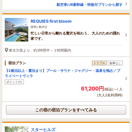
航空券/JR新幹線・特急付プランから探す
REQUIES first bloom
静岡>東伊豆
忙しい日常から離れる贅沢を味わう、 大人のための隠れ
家です。
東京方面より、約2時間半～３時間圏内
宿泊プラン
トリプル
食事なし
【3連泊以上・素泊まり】プール・サウナ・ジャグジー・温泉を独占／プ
ライベートヴィラ
ポイント2%
61,200円
(税込)～/ 人
(大人2名利用時)
この宿の宿泊プランをすべてみる
スターヒルズ