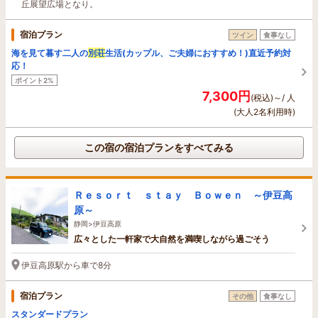
丘展望広場となり。
宿泊プラン
ツイン
食事なし
海を見て暮す二人の
別荘
生活(カップル、ご夫婦におすすめ！)直近予約対
応！
ポイント2%
7,300円
(税込)～/ 人
(大人2名利用時)
この宿の宿泊プランをすべてみる
Ｒｅｓｏｒｔ ｓｔａｙ Ｂｏｗｅｎ ～伊豆高
原～
静岡>伊豆高原
広々とした一軒家で大自然を満喫しながら過ごそう
伊豆高原駅から車で8分
宿泊プラン
その他
食事なし
スタンダードプラン