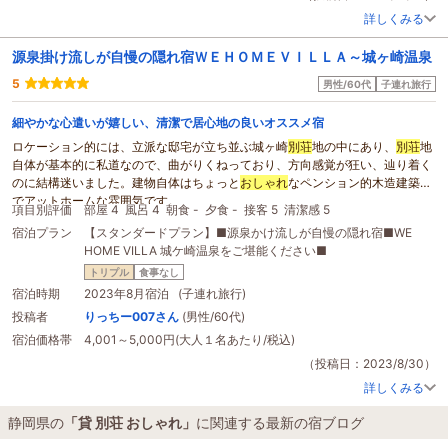
で少し気を使わせてしまいました（笑）お客様のお腹を満たすことも使命なの
詳しくみる
だという、シェフのお言葉の通り、味わいだけでなく量も十分なものだと感じ
ています。シェフの方、だいぶラフな感じでうかがってしまいましたが、普段
源泉掛け流しが自慢の隠れ宿ＷＥＨＯＭＥＶＩＬＬＡ～城ヶ崎温泉
味わえない料理とおもてなしにとても満足しています。ありがとうございまし
た。
5
男性/60代
子連れ旅行
お部屋のお風呂はテラスがつながっている部屋を選んだのですが、開放感があ
ってよかったです。段差もあり、バランスを崩すと危ないので、お風呂から直
細やかな心遣いが嬉しい、清潔で居心地の良いオススメ宿
接テラスに出ないよう注意書きがありますが、手の届くところにテーブルを配
ロケーション的には、立派な邸宅が立ち並ぶ城ヶ崎
別荘
地の中にあり、
別荘
地
置して、お風呂に入りながら飲み物を飲むのはとても贅沢な感じでした。新月
自体が基本的に私道なので、曲がりくねっており、方向感覚が狂い、辿り着く
に近い日に訪れたのですが、満月に近い日には海に沈む月のムーンロードを見
のに結構迷いました。建物自体はちょっと
おしゃれ
なペンション的木造建築物
ることができるそうです。
でアットホームな雰囲気です。
ホテルの従業員はみんなとても親切でした。万人に受け入れられることはとて
項目別評価
部屋 4
風呂 4
朝食 -
夕食 -
接客 5
清潔感 5
駐車場は、建物横と下にあり、下の駐車場に停めると、結構な石段を登ってい
も難しいことですから、いろいろな意見はあると思いますが、ゲストに心地よ
宿泊プラン
【スタンダードプラン】■源泉かけ流しが自慢の隠れ宿■WE
かないといけません。体力を試されます。
く滞在してもらおうという意識があることを感じられると思います。
HOME VILLA 城ケ崎温泉をご堪能ください■
フロントの応対は、とても丁寧でにこやかで感じがよく、施設等の説明にも細
あいにくの雨で残念な日程でしたが、ちょっとした記念日に、リゾート感を味
やかな気遣いを感じ、とても好感度が上がりました。
トリプル
食事なし
わいたいならお勧めの宿です。ホテルまでの道のりは案内をたどればよいので
お部屋は、3人で泊まるには程々の広さで、施設は新しくないのですが、部屋
宿泊時期
2023年8月宿泊 (子連れ旅行)
すが
別荘
地を抜けるため、すれ違いが困難なところがありますので、ナビに頼
内、洗面所も清潔感があり、まるで自宅に帰ったような安心感のある居心地の
投稿者
りっちー007さん
(男性/60代)
らずホームページで案内されている経路を行くとよいです。
良い部屋です。
また利用したいと思います。
宿泊価格帯
4,001～5,000円(大人１名あたり/税込)
この宿の特徴として、共用の結構ちゃんとしたセントラルキッチンがあり、材
料を持ち込んで、自炊も可能です。この日は、夕食はバーベキューで、材料を
（投稿日：2023/8/30）
全てスーパーで買って、持ち込み、手際よく下ごしらえをすることができまし
詳しくみる
た。もちろん、調理器具、お皿等も
貸
してくれます。キッチンも清潔で安心感
があります。お陰でバーベキューの夕食は、久々に盛り上がりました。バーベ
静岡県の
「貸 別荘 おしゃれ」
に関連する最新の宿ブログ
キューは、12時と16時に予約できるようです。宿泊者は、部屋単位で2000円