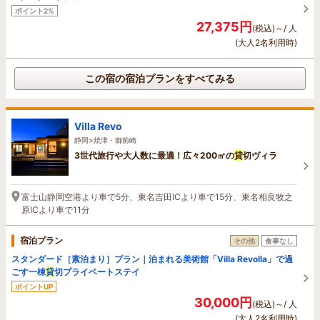
ポイント2%
27,375円
(税込)～/ 人
(大人2名利用時)
この宿の宿泊プランをすべてみる
Villa Revo
静岡>焼津・御前崎
3世代旅行や大人数に最適！広々200㎡の
貸
切ヴィラ
富士山静岡空港より車で5分、東名吉田ICより車で15分、東名相良牧之
原ICより車で11分
宿泊プラン
その他
食事なし
スタンダード［素泊まり］プラン｜泊まれる美術館「Villa Revolla」で過
ごす一棟
貸
切プライベートステイ
ポイントUP
30,000円
(税込)～/ 人
(大人2名利用時)