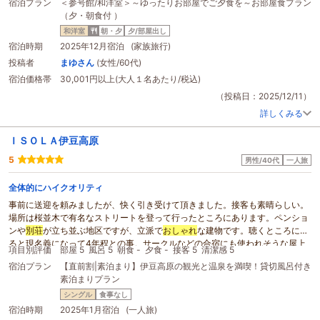
宿泊プラン
＜参号館/和洋室＞～ゆったりお部屋でご夕食を～お部屋食プラン
冷たいお料理がきちんと仕分けされたお重や
おしゃれ
なボックスに、ご飯はお
（夕・朝食付 ）
櫃に、お味噌汁はポットに入れられ、全てが運びやすい様に一つにまとめられ
て、お部屋の玄関で受け取るだけの嬉しいサービスでした。夜の冷え込みの中
和洋室
朝・夕
夕/部屋出し
でシャトルバスでレストランまで出向く必要が無く、暖かいお部屋でゆったり
宿泊時期
2025年12月宿泊 (家族旅行)
まったり夕食を楽しむ事が出来て、そして更にお料理がとても美味しくて感激
投稿者
まゆさん
(女性/60代)
しました（部屋食だからと言って手抜きがない）。加湿器は部屋に常備されて
宿泊価格帯
30,001円以上(大人１名あたり/税込)
いませんでしたが、
貸
し出し有りとの事でフロントに申し出たら直ぐに持って
きてくれました（予約時或いはチェックイン時に加湿器利用希望を伝えておく
（投稿日：2025/12/11）
と良いかも）。敷地内を巡るにも、平日は電話一本でシャトルバスの送迎（ま
詳しくみる
るでタクシーのように、2、3分でお迎え）が利用出来て、チェックアウト後で
もスポーツや伊豆マリオットの温泉までも存分に楽しめ最高の旅行となりまし
ＩＳＯＬＡ伊豆高原
た。スタッフの方々の対応もとても丁寧で親切で心に残るお宿でした。次回は
ジップラインをやりたいです。
5
男性/40代
一人旅
全体的にハイクオリティ
事前に送迎を頼みましたが、快く引き受けて頂きました。接客も素晴らしい。
場所は桜並木で有名なストリートを登って行ったところにあります。ペンショ
ンや
別荘
が立ち並ぶ地区ですが、立派で
おしゃれ
な建物です。聴くところによ
ると現名義になって4年程との事。サークルなどの合宿にも使われそうな屋上
項目別評価
部屋 5
風呂 5
朝食 -
夕食 -
接客 5
清潔感 5
のバーベキュー施設や大広間もあり団体さん向けだが、1人の宿泊も問題な
宿泊プラン
【直前割|素泊まり】伊豆高原の観光と温泉を満喫！貸切風呂付き
し。
貸
し切り状態の2つのお風呂も気持ち良く入りました。ドリンクバーも無
素泊まりプラン
料でありがたい。部屋は畳で1人で泊まるには十二分な広さ。部屋からの眺め
も良し。屋上からの眺めは大室山や海が見えて最高の景色でした。夜は星も見
シングル
食事なし
れます。クーポン使用で1650円で泊まれてとってもお得でした。予約が取りや
宿泊時期
2025年1月宿泊 (一人旅)