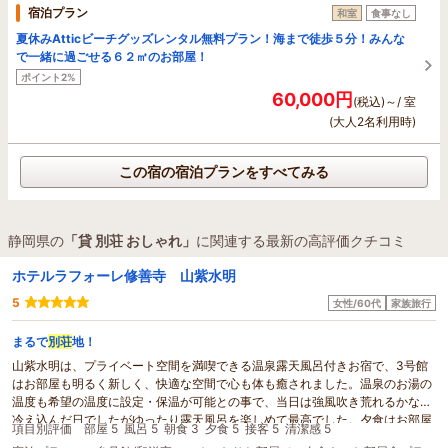
宿泊プラン
和室
食事なし
夏休みAtticビーチグッズレンタル無料プラン！海まで徒歩５分！みんな
で一緒に過ごせる６２㎡のお部屋！
ポイント2%
60,000円
(税込)～/ 室
(大人2名利用時)
この宿の宿泊プランをすべてみる
静岡県の
「貸 別荘 おしゃれ」
に関連する最新の高評価クチコミ
ホテルラフォーレ修善寺 山紫水明
5
女性/60代
家族旅行
まるで
別荘
地！
山紫水明は、プライベート空間を満喫できる温泉露天風呂付きお宿で、3号館
はお部屋も明るく新しく、快適な空間で心も体も癒されました。温泉のお湯の
温度も希望の温度に設定・保温が可能との事で、当日は強風吹き荒れるかなり
冷え込んだ日でしたがゆったり露天風呂を楽しめて最高でした。夕食はお部屋
項目別評価
部屋 5
風呂 5
朝食 3
夕食 5
接客 5
清潔感 5
食を選択したので、19時頃お部屋まで持って来てくれました。温かいお料理、