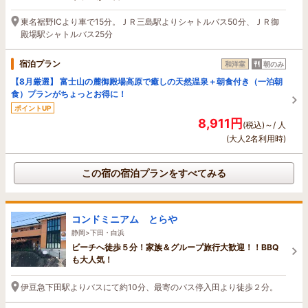
東名裾野ICより車で15分。ＪＲ三島駅よりシャトルバス50分、ＪＲ御
殿場駅シャトルバス25分
宿泊プラン
和洋室
朝のみ
【8月厳選】 富士山の麓御殿場高原で癒しの天然温泉＋朝食付き（一泊朝
食）プランがちょっとお得に！
ポイントUP
8,911円
(税込)～/ 人
(大人2名利用時)
この宿の宿泊プランをすべてみる
コンドミニアム とらや
静岡>下田・白浜
ビーチへ徒歩５分！家族＆グループ旅行大歓迎！！BBQ
も大人気！
伊豆急下田駅よりバスにて約10分、最寄のバス停入田より徒歩２分。