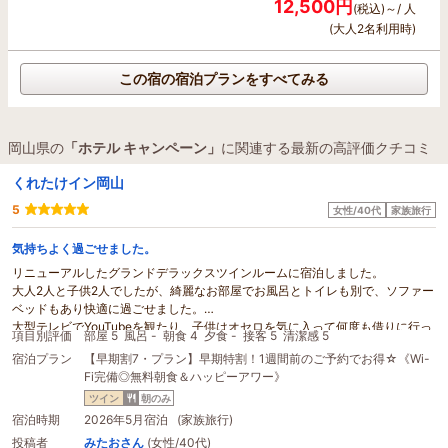
12,500円
(税込)～/ 人
(大人2名利用時)
この宿の宿泊プランをすべてみる
岡山県の
「ホテル キャンペーン」
に関連する最新の高評価クチコミ
くれたけイン岡山
5
女性/40代
家族旅行
気持ちよく過ごせました。
リニューアルしたグランドデラックスツインルームに宿泊しました。
大人2人と子供2人でしたが、綺麗なお部屋でお風呂とトイレも別で、ソファー
ベッドもあり快適に過ごせました。
大型テレビでYouTubeを観たり、子供はオセロを気に入って何度も借りに行っ
項目別評価
部屋 5
風呂 -
朝食 4
夕食 -
接客 5
清潔感 5
たりして遊んでいました。
宿泊プラン
【早期割7・プラン】早期特割！1週間前のご予約でお得☆《Wi-
ハッピーアワーを無料で楽しめたり、
キャンペーン
でレイトチェクアウトもで
Fi完備◎無料朝食＆ハッピーアワー》
きて良かったです。
朝食は、思ったより色々あって美味しく頂きました。
ツイン
朝のみ
飲み物も色々ありましたが、お水がなかったのが少し残念だったくらいです。
宿泊時期
2026年5月宿泊 (家族旅行)
スタッフの方も皆さん親切で対応が素晴らしかったです。
投稿者
みたおさん
(女性/40代)