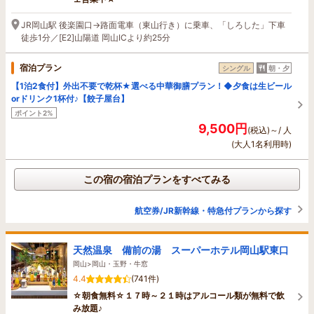
JR岡山駅 後楽園口→路面電車（東山行き）に乗車、「しろした」下車
徒歩1分／[E2]山陽道 岡山ICより約25分
宿泊プラン
シングル
朝・夕
【1泊2食付】外出不要で乾杯★選べる中華御膳プラン！◆夕食は生ビール
orドリンク1杯付♪【餃子屋台】
ポイント2%
9,500円
(税込)～/ 人
(大人1名利用時)
この宿の宿泊プランをすべてみる
航空券/JR新幹線・特急付プランから探す
天然温泉 備前の湯 スーパーホテル岡山駅東口
岡山>岡山・玉野・牛窓
4.4
(741件)
☆朝食無料☆１７時～２１時はアルコール類が無料で飲
み放題♪