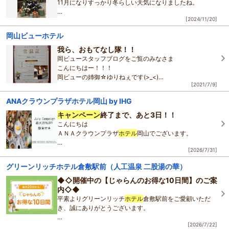
11月になりすっかり冬らしい天気になりましたね。
[2024/11/20]
さて、
ホテル
アベストグランデ岡山では、
ロビーをクリスマス仕様に模様替えしております！
岡山ビューホテル
綺麗に飾り付けられたクリスマスツリーをぜ
我ら、おもてなし隊！！
岡ビュースタッフブログをご覧のみなさま
こんにちはー！！！
岡ビューの姉御☆ゆりねぇです(>_<)
[2021/7/9]
ANAクラウンプラザホテル岡山 by IHG
7月の下旬には連休も始まり、学校は夏休みに入ります
ね！
キャンペーン
終了まで、あと3日！！
こんにちは
今日はこちらのご紹介です☆
ＡＮＡクラウンプラザ
ホテル
岡山でございます。
岡山デスティネ
[2026/7/31]
7月15日(水)から開催していた「July Campaign」も、あ
と3日で終了します。
グリーンリッチホテル倉敷駅前（人工温泉 二股湯の華）
夏休みのご予約まだ間に合います☆
◆◇開催中の【じゃらんのお得な10日間】のご案
内◇◆
●ベストフレキシブルレートより
平素よりグリーンリッチ
ホテル
倉敷駅前をご愛顧いただ
き、誠にありがとうございます。
[2026/7/22]
現在開催されております【じゃらんのお得な10日間】
キ