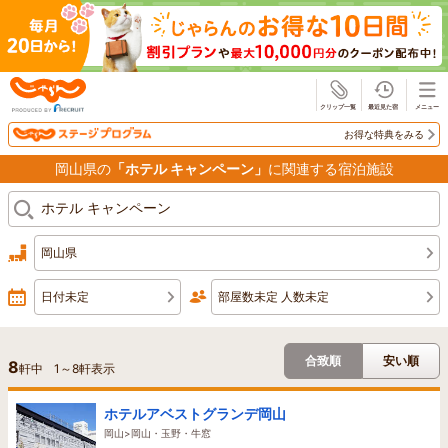
じゃらん
お得な特典をみる
岡山県の
「ホテル キャンペーン」
に関連する宿泊施設
岡山県
日付未定
部屋数未定 人数未定
合致順
安い順
8
軒中
1
～
8
軒表示
ホテルアベストグランデ岡山
岡山>岡山・玉野・牛窓