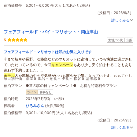
子供がこの
ホテル
最高！また来たい！と言っていたので岡山に行く際はぜひま
宿泊価格帯
5,001～6,000円(大人１名あたり/税込)
た利用したいです。この度はありがとうございました。
（投稿日：2026/6/3）
詳しくみる
フェアフィールド・バイ・マリオット・岡山津山
5
女性/50代
出張
フェアフィールド・マリオットは私のお気に入りです
今まで岐阜や長野、淡路島などのマリオットに宿泊していつも快適に過ごさせ
ていただいているので、今回
キャンペーン
もあり少し安く泊まれることもあり
迷わず予約しました。
ホテル
内や部屋の中の空気感がいつも爽やかで気に入っています。おもてなし
項目別評価
部屋 5
風呂 -
朝食 -
夕食 -
接客 5
清潔感 5
のひとつだと感じています。他にも部屋のなかのアメニティや配置、ベッドな
宿泊プラン
●道の駅の日キャンペーン！● お得な特別料金プラン
ど全てが無駄がなくしかも快適で大好きです。
津山にあったフリードリンクのコーヒーサーバーにはアイスコーヒーやアイス
ツイン
食事なし
カフェラテもあり暑い夏には有り難かったです。
宿泊時期
2025年7月宿泊 (出張)
また利用したいと思いますし、オススメします。
投稿者
ひろみさん
(女性/50代)
宿泊価格帯
9,001～10,000円(大人１名あたり/税込)
（投稿日：2025/7/3）
詳しくみる