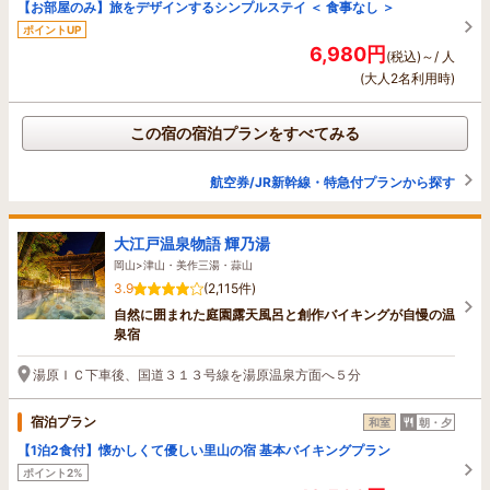
【お部屋のみ】旅をデザインするシンプルステイ ＜ 食事なし ＞
ポイントUP
6,980円
(税込)～/ 人
(大人2名利用時)
この宿の宿泊プランをすべてみる
航空券/JR新幹線・特急付プランから探す
大江戸温泉物語 輝乃湯
岡山>津山・美作三湯・蒜山
3.9
(2,115件)
自然に囲まれた庭園露天風呂と創作バイキングが自慢の温
泉宿
湯原ＩＣ下車後、国道３１３号線を湯原温泉方面へ５分
宿泊プラン
和室
朝・夕
【1泊2食付】懐かしくて優しい里山の宿 基本バイキングプラン
ポイント2%