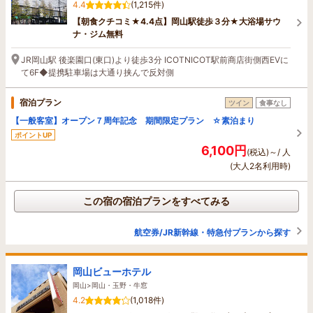
4.4
(1,215件)
【朝食クチコミ★4.4点】岡山駅徒歩３分★大浴場サウ
ナ・ジム無料
JR岡山駅 後楽園口(東口)より徒歩3分 ICOTNICOT駅前商店街側西EVに
て6F◆提携駐車場は大通り挟んで反対側
宿泊プラン
ツイン
食事なし
【一般客室】オープン７周年記念 期間限定プラン ☆素泊まり
ポイントUP
6,100円
(税込)～/ 人
(大人2名利用時)
この宿の宿泊プランをすべてみる
航空券/JR新幹線・特急付プランから探す
岡山ビューホテル
岡山>岡山・玉野・牛窓
4.2
(1,018件)