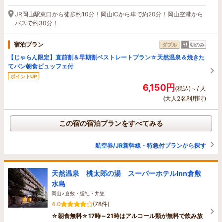
JR岡山駅東口から徒歩約10分！岡山ICから車で約20分！岡山空港から
バスで約30分！
宿泊プラン
ダブル
朝のみ
【じゃらん限定】直前割＆早期割ベストレートプラン☆天然温泉＆焼きた
てパン朝食ビュッフェ付
ポイントUP
6,150円
(税込)～/ 人
(大人2名利用時)
この宿の宿泊プランをすべてみる
航空券/JR新幹線・特急付プランから探す
天然温泉 桃太郎の湯 スーパーホテルInn倉敷
水島
岡山>倉敷・総社・井笠
4.0
(78件)
☆朝食無料☆17時～21時はアルコール類が無料で飲み放