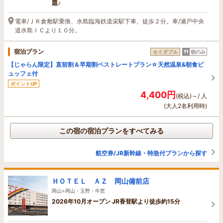
題♪
電車/ＪＲ倉敷駅乗換、水島臨海鉄道栄駅下車、徒歩２分。車/瀬戸中央
道水島ＩＣより１０分。
宿泊プラン
セミダブル
朝のみ
【じゃらん限定】直前割＆早期割ベストレートプラン☆天然温泉&朝食ビ
ュッフェ付
ポイントUP
4,400円
(税込)～/ 人
(大人2名利用時)
この宿の宿泊プランをすべてみる
航空券/JR新幹線・特急付プランから探す
ＨＯＴＥＬ ＡＺ 岡山備前店
岡山>岡山・玉野・牛窓
2026年10月オープン JR香登駅より徒歩約15分