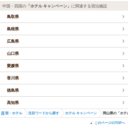
ャンペーン
に当
ホテル
も参加しております。
中国・四国の
「ホテル キャンペーン」
に関連する宿泊施設
【掲載期間】2026年7月2
鳥取県
島根県
広島県
山口県
愛媛県
香川県
徳島県
高知県
宿・ホテル
注目ワードから探す
ホテル キャンペーン
岡山県の「ホテ
このページのTOPへ
▲