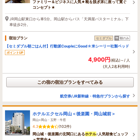
ファミリー＆ビジネスに人気★靴を脱ぎ床に座って寛ぐ
コンセプト★
JR岡山駅東口から車5分。岡山駅からバス「天満屋バスターミナル」下
車徒歩2分。
宿泊プラン
セミダブル
朝のみ
【セミダブル朝ごはん付】行動派CoupleにGood☆米シーリー社製ベッド
ポイントUP
4,900円
(税込)～/ 人
(大人2名利用時)
この宿の宿泊プランをすべてみる
航空券/JR新幹線・特急付プランから探す
ホテルエクセル岡山＜後楽園・岡山城前＞
岡山>岡山・玉野・牛窓
4.3
(102件)
岡山城・後楽園の玄関口にある
ホテル
♪人気朝食ビュッフ
ェ営業中★