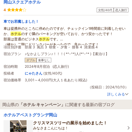
岡山スクエアホテル
4
女性/40代
恋人旅行
車でお邪魔しました！
車は提携外のところに停めたのですが、チェックイン1時間前に到着したせい
か、
ホテル
のすぐ隣のパーキングが空いており、かつ安かったです！
部屋は普通のビジネス
ホテル
です。
（確か）二階にドリンクバーがあったので、良かったです！
項目別評価
部屋 3
風呂 3
朝食 -
夕食 -
接客 4
清潔感 4
部屋も静かで、ぐっすり寝ることができました。
宿泊プラン
♪なかよしプラン♪！！！( *^-^*)人(*^-^* )【素泊り】
少し歩くと飲み屋があり、夜飲みには困りません。
至って普通のビジネス
ホテル
ですので、予算さえ合えばオススメです♪
ダブル
食事なし
（今回はじゃらんの
キャンペーン
で1000円安く泊まれました！）
宿泊時期
2024年8月宿泊 (恋人旅行)
投稿者
にゃたさん
(女性/40代)
宿泊価格帯
3,001～4,000円(大人１名あたり/税込)
（投稿日：2024/10/10）
詳しくみる
岡山県の
「ホテル キャンペーン」
に関連する最新の宿ブログ
ホテルアベストグランデ岡山
クリスマスツリーの展示を始めました！
みなさまこんにちは！