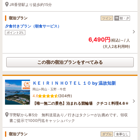
JR香登駅より徒歩約15分
宿泊プラン
ツイン
朝・夕
夕食付きプラン（朝食サービス）
ポイント2%
6,490円
(税込)～/ 人
(大人2名利用時)
この宿の宿泊プランをすべてみる
ＫＥＩＲＩＮ ＨＯＴＥＬ １０ by 温故知新
岡山>岡山・玉野・牛窓
4.6
(304件)
【唯一無二の景色】泊まれる競輪場 クチコミ料理4.6☆
宇野駅から車5分 無料送迎あり／行きはタクシーがお薦めです。領収
書ご提示で1000円迄キャッシュバック
宿泊プラン
ダブル
食事なし