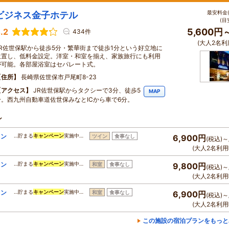
最安料金(
ビジネス金子ホテル
(目
.2
5,600円
434件
(大人2名利
JR佐世保駅から徒歩5分・繁華街まで徒歩1分という好立地に
位置し、低料金設定。洋室・和室を揃え、家族旅行にも利用
が可能。各部屋浴室はセパレート式。
住所
長崎県佐世保市戸尾町8-23
アクセス
JR佐世保駅からタクシーで3分、徒歩5
MAP
分。西九州自動車道佐世保みなとICから車で6分。
ン
ラン
…貯まる
キャンペーン
実施中…
ツイン
食事なし
6,900円
(税込)～
(大人2名利用
ラン
…貯まる
キャンペーン
実施中…
和室
食事なし
9,800円
(税込)～
(大人2名利用
ラン
…貯まる
キャンペーン
実施中…
和室
食事なし
6,900円
(税込)～
(大人2名利用
この施設の宿泊プランをもっと