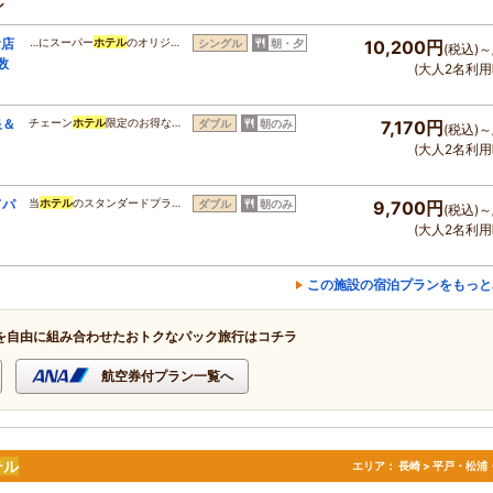
ン
食店
…にスーパー
ホテル
のオリジ…
シングル
朝・夕
10,200円
(税込)～
数
(大人2名利用
泉＆
チェーン
ホテル
限定のお得な…
ダブル
朝のみ
7,170円
(税込)～
(大人2名利用
てパ
当
ホテル
のスタンダードプラ…
ダブル
朝のみ
9,700円
(税込)～
(大人2名利用
この施設の宿泊プランをもっと
を自由に組み合わせたおトクなパック旅行はコチラ
航空券付プラン一覧へ
テル
エリア：
長崎 > 平戸・松浦