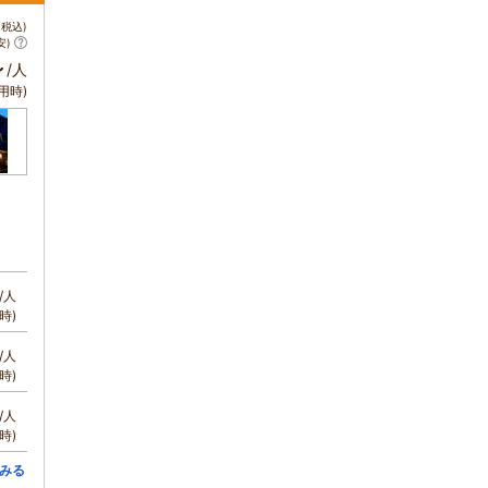
税込)
安)
～
/人
用時)
/人
時)
/人
時)
/人
時)
みる