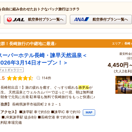
を自由に組み合わせたおトクなパック旅行はコチラ
航空券付プラン一覧へ
航空券付プラン一覧へ
群！長崎旅行の中継地に最適♪
エリア：
長崎 
最安料金(
スーパーホテル長崎・諫早天然温泉＜
(目
2026年3月14日オープン！＞
4,450円
フォトギャラリー
(大人2名利
.5
114件
【長崎初出店！】旅の疲れを癒す、ぐっすり眠れる
ホテル
が
誕生。 天然温泉とウェルカムバーでほっと一息、朝は無料健
康朝食で元気に出発 駐車場も無料で長崎旅行をもっと快適に♪
住所
長崎県諫早市福田町２８２－１
アクセス
■諫早駅 車で約5分 ■諫早IC 車で約10
MAP
 ■JR東諫早駅 徒歩8分 ■長崎空港 車で約30分 ■
無料駐車場完備