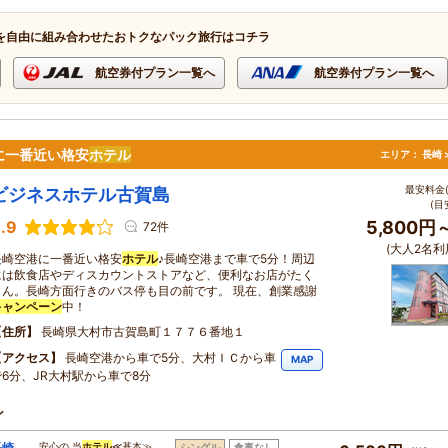
を自由に組み合わせたおトクなパック旅行はコチラ
航空券付プラン一覧へ
航空券付プラン一覧へ
に一番近い格安
ホテル
エリア：
長崎 
最安料金(
ビジネスホテル古賀島
(目
.9
5,800円
72件
(大人2名利
長崎空港に一番近い格安
ホテル
♪長崎空港まで車で5分！周辺
には飲食店やディスカウントストアなど、便利なお店がたく
さん。長崎方面行きのバス停も目の前です。 現在、創業感謝
キャンペーン
中！
住所
長崎県大村市古賀島町１７７６番地１
アクセス
長崎空港から車で5分、大村ＩＣから車
MAP
で6分、JR大村駅から車で8分
ン
長崎
…安心の 当
ホテル
≪基本≫…
シングル
食事なし