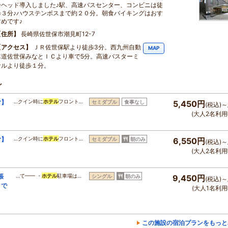
ーヘッド導入しました♪駅、高速バスセンター、コンビニは徒
歩３分♪ハウステンボスまで約２０分。朝食バイキングはおす
すめです♪
住所
長崎県佐世保市潮見町12-7
アクセス
ＪＲ佐世保駅より徒歩3分。西九州自動
MAP
車道佐世保みなとＩＣより車で5分。高速バスターミ
ナルより徒歩１分。
ン
付】
…クイン時に
ホテル
フロント…
セミダブル
食事なし
5,450円
(税込)～
(大人2名利用
付】
…クイン時に
ホテル
フロント…
セミダブル
朝のみ
6,550円
(税込)～
(大人2名利用
張
…て━━ ・
ホテル
駐車場は…
シングル
朝のみ
9,450円
(税込)～
まで
(大人1名利用
この施設の宿泊プランをもっと