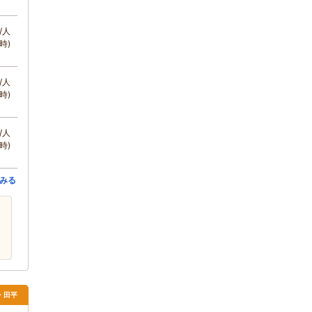
/人
時)
/人
時)
/人
時)
みる
・田平