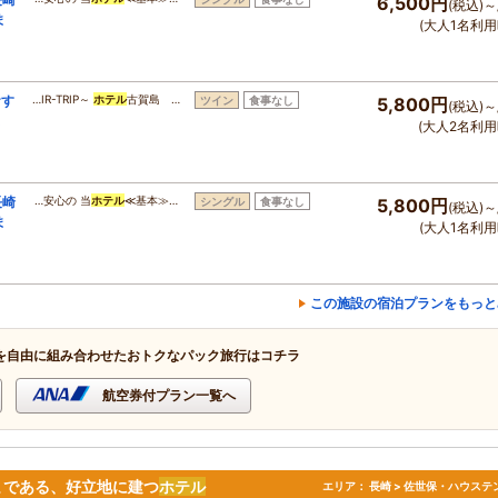
6,500円
(税込)～
ま
(大人1名利用
おす
…IR-TRIP～
ホテル
古賀島 …
ツイン
食事なし
5,800円
(税込)～
ま
(大人2名利用
長崎
…安心の 当
ホテル
≪基本≫…
シングル
食事なし
5,800円
(税込)～
ま
(大人1名利用
この施設の宿泊プランをもっと
を自由に組み合わせたおトクなパック旅行はコチラ
航空券付プラン一覧へ
まである、好立地に建つ
ホテル
エリア：
長崎 > 佐世保・ハウステ