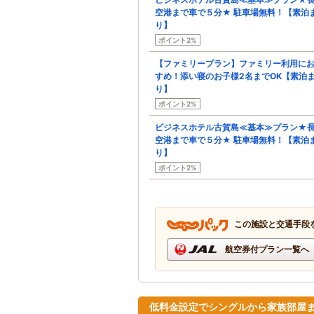
空港まで車で５分★ 駐車場無料！【素泊
り】
ポイント2%
【ファミリープラン】ファミリー利用に
すめ！添い寝のお子様2名までOK【素泊
り】
ポイント2%
ビジネスホテル古賀島≪基本≫プラン★
空港まで車で５分★ 駐車場無料！【素泊
り】
ポイント2%
この施設と交通手段
航空券付プラン一覧へ
低料金設定でシングルから家族部屋