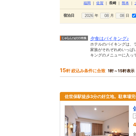
福岡
｜
佐賀
｜
長崎
｜
熊本
｜
年
月
日
宿泊日
夕食はバイキング♪
ホテルのバイキングは、
家族がそれぞれめいっぱ
キングのメニューに入って
15
軒 絞込み条件に合致
1軒～15軒表示
佐世保駅徒歩3分の好立地。駐車場完備
4
全