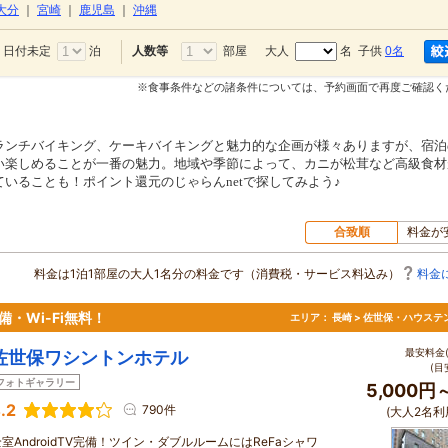
大分
｜
宮崎
｜
鹿児島
｜
沖縄
日付未定
泊
部屋
大人
名 子供
0名
人数等
※食事条件などの諸条件については、予約画面で再度ご確認く
ランチバイキング、ケーキバイキングと魅力的な企画が様々ありますが、宿泊
い楽しめることが一番の魅力。地域や季節によって、カニが松茸など高級食材
いることも！ポイント還元のじゃらんnetで探してみよう♪
合致順
料金が
料金は1泊1部屋の大人1名分の料金です（消費税・サービス料込み）
料金
・Wi-Fi無料！
エリア：
長崎 > 佐世保・ハウステ
最安料金(
佐世保ワシントンホテル
(目
フォトギャラリー
5,000円
.2
790件
(大人2名利
室AndroidTV完備！ツイン・ダブルルームにはReFaシャワ