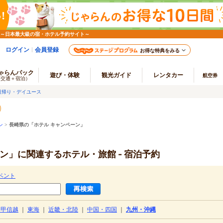
 ～日本最大級の宿・ホテル予約サイト～
ログイン
会員登録
お得な特典をみる
ゃらんパック
遊び・体験
観光ガイド
レンタカー
航空券
（交通＋宿泊）
日帰り・デイユース
ン
>
長崎県の「ホテル キャンペーン」
ン」に関連するホテル・旅館 - 宿泊予約
ベント
・甲信越
｜
東海
｜
近畿・北陸
｜
中国・四国
｜
九州・沖縄