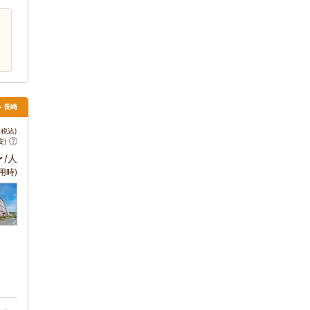
> 長崎
税込)
安)
～
/人
用時)