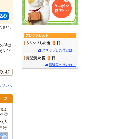
ださい。
0
の時は
クリップした宿とは？
がバイ
0
最近見た宿とは？
安い順
について
ンボス
税込)
安)
～
/人
用時)