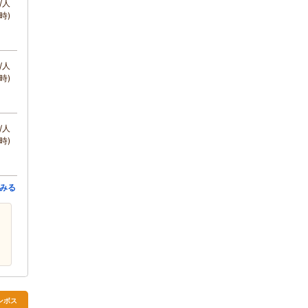
/人
時)
/人
時)
/人
時)
みる
ンボス