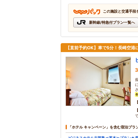
この施設と交通手段
新幹線/特急付プラン一覧へ
【直前予約OK】車で5分！長崎空港
3
「ホテル キャンペーン」を含む宿泊プラ
ビジネスホテル古賀島≪基本≫プラン★