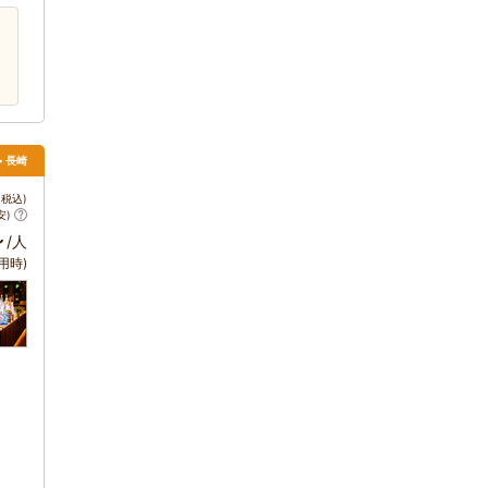
> 長崎
税込)
安)
～
/人
用時)