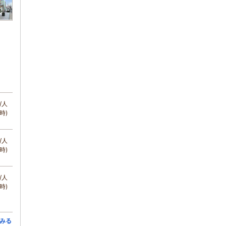
/人
時)
/人
時)
/人
時)
みる