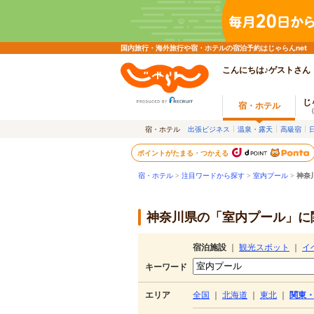
国内旅行・海外旅行や宿・ホテルの宿泊予約はじゃらんnet
こんにちは♪ゲストさん
じ
宿・ホテル
宿・ホテル
出張ビジネス
温泉・露天
高級宿
ポイントがたまる・つかえる
宿・ホテル
>
注目ワードから探す
>
室内プール
>
神奈
神奈川県の「室内プール」に関
宿泊施設
｜
観光スポット
｜
イ
キーワード
エリア
全国
｜
北海道
｜
東北
｜
関東