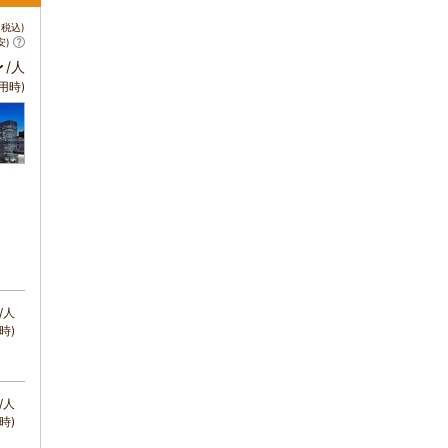
税込)
安)
～
/人
用時)
/人
時)
/人
時)