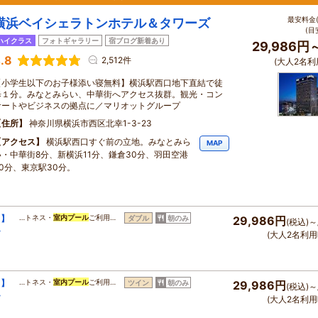
最安料金(
横浜ベイシェラトンホテル＆タワーズ
(目
ハイクラス
フォトギャラリー
宿ブログ新着あり
29,986円
.8
2,512件
(大人2名利
【小学生以下のお子様添い寝無料】横浜駅西口地下直結で徒
歩１分。みなとみらい、中華街へアクセス抜群。観光・コン
サートやビジネスの拠点に／マリオットグループ
住所
神奈川県横浜市西区北幸1-3-23
アクセス
横浜駅西口すぐ前の立地。みなとみら
MAP
い・中華街8分、新横浜11分、鎌倉30分、羽田空港
30分、東京駅30分。
ト】
…トネス・
室内プール
ご利用…
ダブル
朝のみ
29,986円
(税込)～
・
(大人2名利用
ト】
…トネス・
室内プール
ご利用…
ツイン
朝のみ
29,986円
(税込)～
・
(大人2名利用