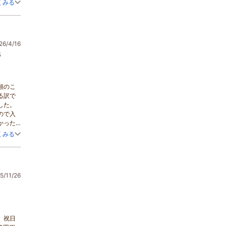
。
くみる
6/4/16
5
願のこ
る訳で
した。
ので入
かった
ったの
くみる
/11/26
。祝日