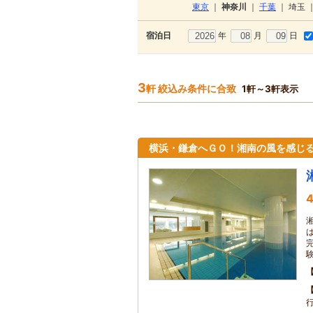
東京
｜
神奈川
｜
千葉
｜
埼玉
年
月
日
宿泊日
3
軒 絞込み条件に合致
1軒～3軒表示
横浜・鎌倉へＧＯ！湘南の風を感じ
4