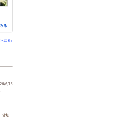
みる
へ戻る↑
6/6/15
4
、貸切