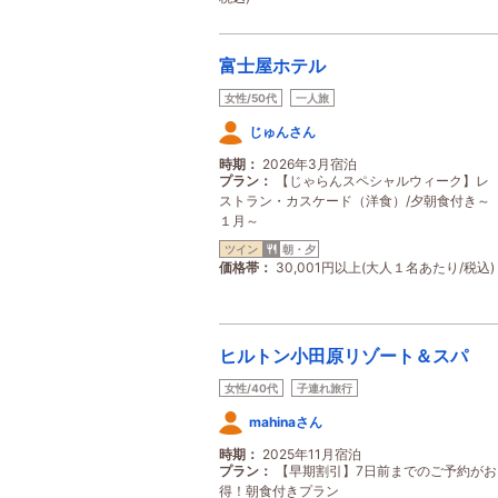
富士屋ホテル
女性/50代
一人旅
じゅんさん
時期
2026年3月宿泊
プラン
【じゃらんスペシャルウィーク】レ
ストラン・カスケード（洋食）/夕朝食付き～
１月～
ツイン
朝・夕
価格帯
30,001円以上(大人１名あたり/税込)
ヒルトン小田原リゾート＆スパ
女性/40代
子連れ旅行
mahinaさん
時期
2025年11月宿泊
プラン
【早期割引】7日前までのご予約がお
得！朝食付きプラン