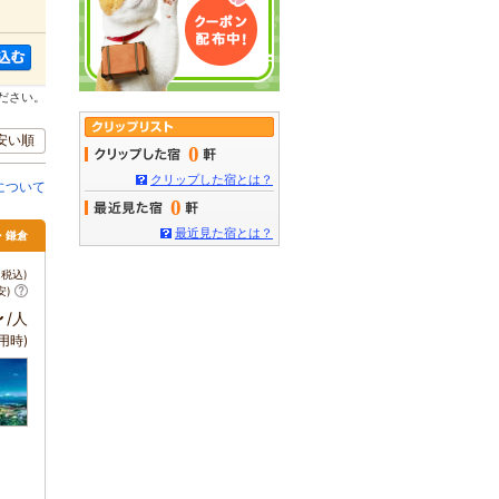
ださい。
安い順
0
クリップした宿とは？
について
0
最近見た宿とは？
南・鎌倉
税込)
安)
～
/人
用時)