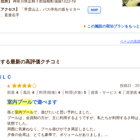
住所
神奈川県足柄下郡箱根町強羅1322‐19
アクセス
「早雲山上」バス停先の坂をＵター
MAP
ン、直進右手
この施設の宿泊プランをもっと
ページの先頭
連する最新の高評価クチコミ
ＷＬＣ
投稿日：202
4
部屋
4
風呂
4
料理(朝食)
4
料理(夕食)
5
接客・サービス
4
清潔感
室内プール
で遊べます
孫と
室内プール
で、遊びたいと思い予約しました。
プールは、会員制の方が、主に利用するようですが、私たちが利用するさ時は
状態でした。
周囲に気兼ねなく、プール遊びができ満足しました。
夕食の会席は、とても豪華で、ボリュームがありましま。