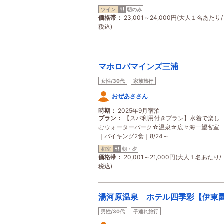
ツイン
朝のみ
価格帯
23,001～24,000円(大人１名あたり/
税込)
マホロバマインズ三浦
女性/30代
家族旅行
おぜあささん
時期
2025年9月宿泊
プラン
【スパ利用付きプラン】水着で楽し
むウォーターパーク☆温泉☆広々海一望客室
｜バイキング2食｜8/24～
和室
朝・夕
価格帯
20,001～21,000円(大人１名あたり/
税込)
湯河原温泉 ホテル四季彩【伊東
男性/30代
子連れ旅行