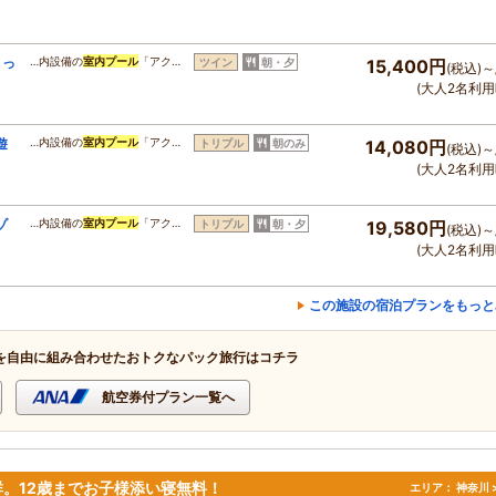
まっ
…内設備の
室内プール
「アク…
ツイン
朝・夕
15,400円
(税込)～
(大人2名利用
遊
…内設備の
室内プール
「アク…
トリプル
朝のみ
14,080円
(税込)～
(大人2名利用
ゾ
…内設備の
室内プール
「アク…
トリプル
朝・夕
19,580円
(税込)～
】
(大人2名利用
この施設の宿泊プランをもっと
を自由に組み合わせたおトクなパック旅行はコチラ
航空券付プラン一覧へ
。12歳までお子様添い寝無料！
エリア：
神奈川 