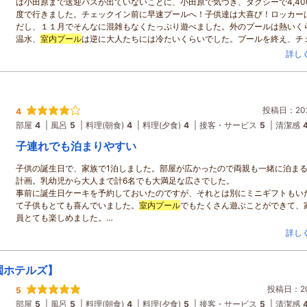
は小田原まで送迎バスが出ていないことに、小田原で気づき、タクシーで4,40
度で行きました。チェックイン前に早速プールへ！子供達は大喜び！ロッカー
だし、１１月でそんなに混雑もなくたっぷり遊べました。外のプールは熱いく
温水、
室内プール
は逆に大人たちには冷たいくらいでした。プールを終え、チ
インカウンターへ。１５時の時間で列ができていましたが、フロントの方は１
詳し
み。２０分ほど待ち、部屋へ！コンパクトなお部屋でしたがとっても快適でし
泉に入ったり、ゲームコーナーで遊んだり子供は大はしゃぎで、大人たちはゆ
お酒を飲みながら過ごせました。
次の日、遊びすぎたのか子供の体調が悪くなり、急遽、家族に迎えを頼みまし
投稿日：202
4
２時のチェックアウトを過ぎてしまうとのことでしたが、フロントの方に相談
いただき、到着までお部屋で安静にしていてくださいとのお声がけが。また、
部屋
4
風呂
5
料理(朝食)
4
料理(夕食)
4
接客・サービス
5
清潔感
お手伝いできることがあれば仰ってください」と温かいお言葉まで頂戴し、お
子連れでも泊まりやすい
にとっても感謝です。子供もゆっくりできたので無事、帰路に着くことができ
た。ありがとうございました。ヒルトン系列は色んなところにお世話になりま
子供の誕生日で、家族で1泊しました。部屋が広かったので両親も一緒に泊ま
が、その中でも小田原ヒルトンは年に１度は利用したいほどのとても居心地の
計画。乳幼児から大人まで計6名でも大満足な広さでした。
テルでした！
事前に誕生日ケーキを予約しておいたのですが、それとは別にミニギフトもい
て子供もとても喜んでいました。
室内プール
でもたくさん遊ぶことができて、
員とても楽しめました。
大浴場やプール脱衣所にもオムツ用ゴミ箱やベビー用品などがあり、小さい子
詳し
ていても安心してすごすことができます。朝夕食はバイキングで、子供でも食
いメニューがあり安心して食べることができました。困っている時もスタッフ
すぐに気づいてくださり、温かい対応をしてくださいました。
園ホテルズ】
また泊まりに行きたいです。
投稿日：202
5
部屋
5
風呂
5
料理(朝食)
4
料理(夕食)
5
接客・サービス
5
清潔感