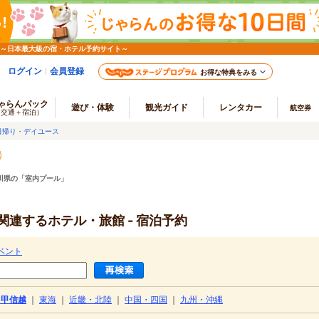
 ～日本最大級の宿・ホテル予約サイト～
ログイン
会員登録
お得な特典をみる
ゃらんパック
遊び・体験
観光ガイド
レンタカー
航空券
（交通＋宿泊）
日帰り・デイユース
川県の「室内プール」
連するホテル・旅館 - 宿泊予約
ベント
・甲信越
｜
東海
｜
近畿・北陸
｜
中国・四国
｜
九州・沖縄