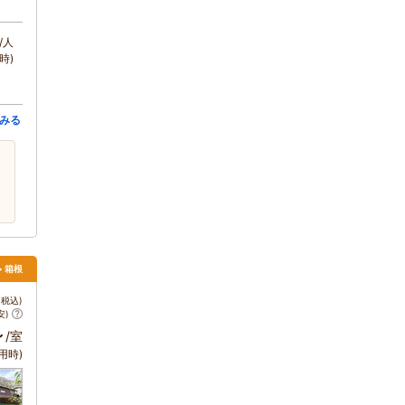
/人
時)
みる
> 箱根
税込)
安)
～
/室
用時)