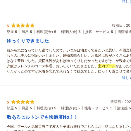
スタッフの方々も、気さくに話しかけてくださり、楽しい時間を過ごせました
詳し
ありがとうございました♪
投稿日：202
5
部屋
5
風呂
5
料理(朝食)
5
料理(夕食)
5
接客・サービス
5
清潔感
ゆっくりできました
前から気になっていた宿でしたので、いつかは泊まってみたいと思い、今回念
ちらのホテルに宿泊いたしました。建物素晴らしい。お風呂は数がたくさんあ
はなく普通でした。貸切風呂があればゆっくりしたかったですがそこが残念で
夕飯はフレンチのコース料理。おいしくいただきました。
室内プール
があった
りたかったのですが水着を忘れて入れなくて残念でした。ゆっくり過ごせて良
です。最寄り駅からの送迎もしてもらえるそうですが、近いのでお天気が良か
詳し
で散歩がてら歩いていけたのも良かったです。
投稿日：2025
5
部屋
5
風呂
5
料理(朝食)
5
料理(夕食)
-
接客・サービス
5
清潔感
5
数あるヒルトンでも快適度No.1！
今回、プールと温泉目当てで友人と子連れ旅行でこちらにお世話になりました