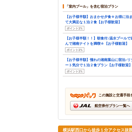
「室内プール」を含む宿泊プラン
【お子様半額】おまかせ夕食☆お得に泊
て大満足な１泊２食【お子様歓迎】
ポイント2%
【お子様半額！！】朝食付♪温水プールで
んで湘南ナイトを満喫☆【お子様歓迎】
ポイント2%
【お子様半額】憧れの湘南葉山に宿泊♪リ
ート気分で１泊２食プラン【お子様歓迎
ポイント2%
この施設と交通手段
航空券付プラン一覧へ
横浜駅西口から徒歩１分アクセス抜群