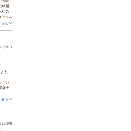
0円程
は綺麗
らいの
ェック
名の
くみる
た！温
ったり
た。１
5/9/13
させて
「何か
4
気遣い
まし
した
るように
良いホ
ただい
家族全
を連れ
くみる
べやす
の方が
5/8/8
4