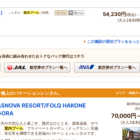
ト】
…トネス・
室内プール
ご利用…
ダブル
朝のみ
54,230円
(税込)～
・
(大人2名利用
この施設の宿泊プランをもっと
を自由に組み合わせたおトクなパック旅行はコチラ
航空券付プラン一覧へ
航空券付プラン一覧へ
す極上のバケーションレンタル。
エリア：
神奈川 
最安料金(
ASNOVA RESORT/FOLQ HAKONE
(目
GORA
70,000円
(大人2名利
愛犬や大切な人と過ごす、贅沢なひととき。源泉温泉、サウ
ナ、
室内プール
、プライベートガーデン（ドッグラン）完備
で、非日常を満喫できる至福のバケーションレンタルです。