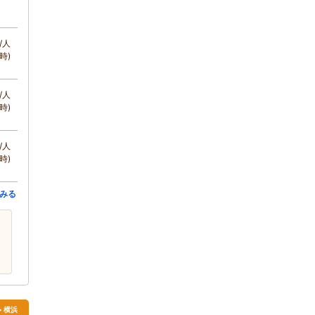
/人
時)
/人
時)
/人
時)
みる
> 横浜