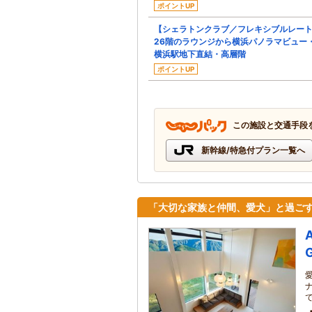
ポイントUP
【シェラトンクラブ／フレキシブルレー
26階のラウンジから横浜パノラマビュー
横浜駅地下直結・高層階
ポイントUP
この施設と交通手段
新幹線/特急付プラン一覧へ
「大切な家族と仲間、愛犬」と過ご