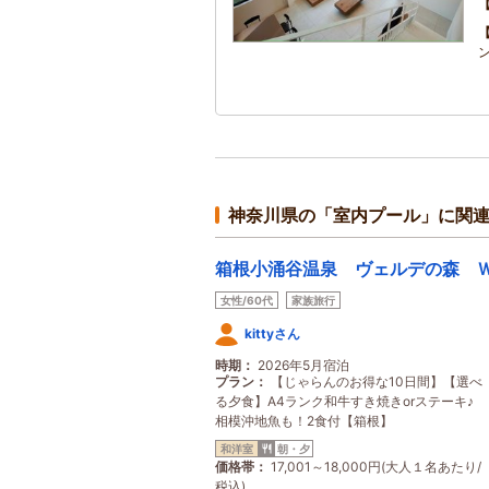
神奈川県の「室内プール」に関
箱根小涌谷温泉 ヴェルデの森 
女性/60代
家族旅行
kittyさん
時期
2026年5月宿泊
プラン
【じゃらんのお得な10日間】【選べ
る夕食】A4ランク和牛すき焼きorステーキ♪
相模沖地魚も！2食付【箱根】
和洋室
朝・夕
価格帯
17,001～18,000円(大人１名あたり/
税込)