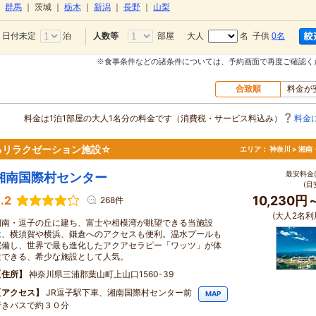
｜
群馬
｜
茨城
｜
栃木
｜
新潟
｜
長野
｜
山梨
日付未定
泊
部屋
大人
名 子供
0名
人数等
※食事条件などの諸条件については、予約画面で再度ご確認く
合致順
料金が
料金は1泊1部屋の大人1名分の料金です（消費税・サービス料込み）
料金
るリラクゼーション施設☆
エリア：
神奈川 > 湘
最安料金(
湘南国際村センター
(目
.2
10,230円
268件
(大人2名利
湘南・逗子の丘に建ち、富士や相模湾が眺望できる当施設
は、横須賀や横浜、鎌倉へのアクセスも便利。温水プールも
完備し、世界で最も進化したアクアセラピー「ワッツ」が体
験できる、希少な施設として人気。
住所
神奈川県三浦郡葉山町上山口1560-39
アクセス
JR逗子駅下車、湘南国際村センター前
MAP
行きバスで約３０分