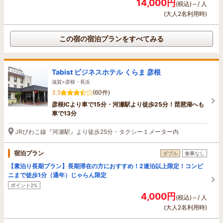
14,000円
(税込)～/ 人
(大人2名利用時)
この宿の宿泊プランをすべてみる
Tabist ビジネスホテル くらま 彦根
滋賀>彦根・長浜
3.5
(60件)
彦根ICより車で15分・河瀬駅より徒歩25分！琵琶湖へも
車で13分
JRびわこ線『河瀬駅』より徒歩25分・タクシー１メーター内
宿泊プラン
ダブル
食事なし
【素泊り長期プラン】長期滞在の方におすすめ！2連泊以上限定！コンビ
ニまで徒歩1分（通年）じゃらん限定
ポイント2%
4,000円
(税込)～/ 人
(大人2名利用時)