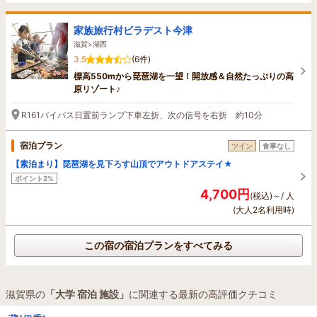
家族旅行村ビラデスト今津
滋賀>湖西
3.5
(6件)
標高550mから琵琶湖を一望！開放感＆自然たっぷりの高
原リゾート♪
R161バイパス日置前ランプ下車左折、次の信号を右折 約10分
宿泊プラン
ツイン
食事なし
【素泊まり】琵琶湖を見下ろす山頂でアウトドアステイ★
ポイント2%
4,700円
(税込)～/ 人
(大人2名利用時)
この宿の宿泊プランをすべてみる
滋賀県の
「大学 宿泊 施設」
に関連する最新の高評価クチコミ