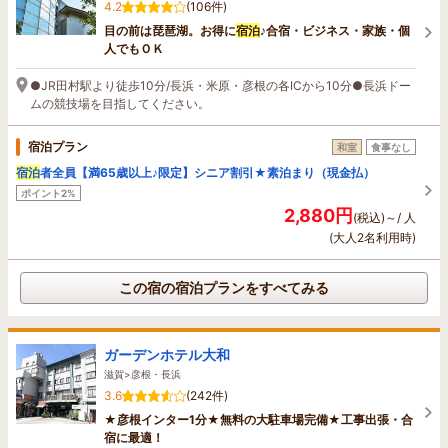
4.2
(106件)
目の前は琵琶湖。お得に
宿泊
♪合宿・ビジネス・家族・個
人でもＯＫ
●JR田村駅より徒歩10分/長浜・米原・彦根の各ICから10分●長浜ドー
ムの競技場を目指してください。
宿泊プラン
和室
食事なし
宿泊
者全員【満65歳以上♪限定】シニア割引★素泊まり（現金払）
ポイント2%
2,880円
(税込)～/ 人
(大人2名利用時)
この宿の宿泊プランをすべてみる
ガーデンホテル大和
滋賀>彦根・長浜
3.6
(242件)
★彦根インター1分★無料の大駐車場完備★工事出張・合
宿に最適！