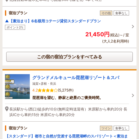
宿泊プラン
その他
食事なし
▲【素泊まり】6名様用コテージ貸切スタンダードプラン
ポイント2%
21,450円
(税込)～/ 室
(大人2名利用時)
この宿の宿泊プランをすべてみる
グランドメルキュール琵琶湖リゾート＆スパ
滋賀>彦根・長浜
4.2
(5,275件)
琵琶湖を望む、静寂と絶景のご褒美時間。
長浜駅から(西口)徒歩約10分(無料定時送迎有）米原駅から車約20分 長
浜ICから車約15分 米原ICから車約20分
宿泊プラン
ツイン
食事なし
【スタンダード】都市と自然が交差する琵琶湖畔のスパリゾート＜素泊ま