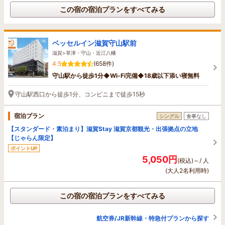
この宿の宿泊プランをすべてみる
ベッセルイン滋賀守山駅前
滋賀>草津・守山・近江八幡
4.5
(658件)
守山駅から徒歩1分◆Wi-Fi完備◆18歳以下添い寝無料
守山駅西口から徒歩1分、コンビニまで徒歩15秒
宿泊プラン
シングル
食事なし
【スタンダード・素泊まり】滋賀Stay 滋賀京都観光・出張拠点の立地
【じゃらん限定】
ポイントUP
5,050円
(税込)～/ 人
(大人2名利用時)
この宿の宿泊プランをすべてみる
航空券/JR新幹線・特急付プランから探す