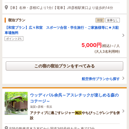
【車】名神・彦根ICより1分/【電車】JR彦根駅東口より徒歩約14分
宿泊プラン
和室
食事なし
【和室プラン】広々和室 スポーツ合宿・学生旅行・ご家族様等に★大駐
車場無料
ポイント2%
5,000円
(税込)～/ 人
(大人3名利用時)
この宿の宿泊プランをすべてみる
航空券付プランから探す
ウッディパル余呉～アスレチックが楽しめる森の
コテージ～
滋賀>彦根・長浜
アクティブに過ごすレジャー
施設
やちびっこゲレンデを併
設
北陸自動車道木之本ICから国道365号線を北へ車で12分