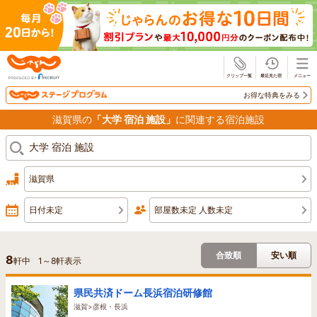
じゃらん
お得な特典をみる
滋賀県の
「大学 宿泊 施設」
に関連する宿泊施設
滋賀県
日付未定
部屋数未定 人数未定
合致順
安い順
8
軒中
1
～
8
軒表示
県民共済ドーム長浜宿泊研修館
滋賀>彦根・長浜