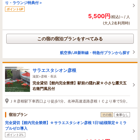
り・ラウンジ特典付＞
ポイントUP
5,500円
(税込)～/ 人
(大人2名利用時)
この宿の宿泊プランをすべてみる
航空券/JR新幹線・特急付プランから探す
サラエスタシオン彦根
滋賀>彦根・長浜
完全貸切【館内完全禁煙】駅前の隠れ家☆小さな露天五
右衛門風呂付
ＪＲ彦根駅下車西口より徒歩1分。名神高速道路彦根ＩＣより車で5分。
宿泊プラン
その他
食事なし
完全貸切【館内完全禁煙】☆サラエスタシオン彦根 1日1組様限定☆ミラ
ブルゼロ導入
ポイント2%