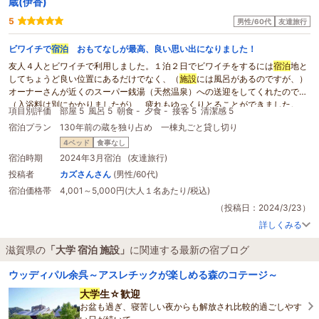
蔵(伊香)
5
男性/60代
友達旅行
ビワイチで
宿泊
おもてなしが最高、良い思い出になりました！
友人４人とビワイチで利用しました。１泊２日でビワイチをするには
宿泊
地と
してちょうど良い位置にあるだけでなく、（
施設
には風呂があるのですが、）
オーナーさんが近くのスーパー銭湯（天然温泉）への送迎をしてくれたので
（入浴料は別にかかりましたが）、疲れもゆっくりとることができました。
項目別評価
部屋 5
風呂 5
朝食 -
夕食 -
接客 5
清潔感 5
離れの蔵なので、夜も周りに気兼ねすることなく、コンビニで購入したお酒を
宿泊プラン
130年前の蔵を独り占め 一棟丸ごと貸し切り
飲みながら語り合うことができました。
蔵に
宿泊
することも初めてでおもしろい体験でしたし、
施設
も清潔、きれいで
4ベッド
食事なし
気持ちよく利用できました。
宿泊時期
2024年3月宿泊 (友達旅行)
そして何よりも良かったのはオーナーさんのおもてなしのこころです。
投稿者
カズさんさん
(男性/60代)
ビワイチを応援する気持ち、特に若い世代（高校生や
大学
生等）がビワイチの
宿泊価格帯
4,001～5,000円(大人１名あたり/税込)
達成感をこれからの人生に活かしてほしいという熱い気持ちからのおもてなし
のこころが最高でした。事前にいろいろ相談しましたが気持ちよく対応もして
（投稿日：2024/3/23）
くれましたし、今回は本当に感謝の気持ちでいっぱいです。
詳しくみる
友人同士、複数人でビワイチをするときはおすすめの宿です。
滋賀県の
「大学 宿泊 施設」
に関連する最新の宿ブログ
ウッディパル余呉～アスレチックが楽しめる森のコテージ～
大学
生☆歓迎
お盆も過ぎ、寝苦しい夜からも解放され比較的過ごしやす