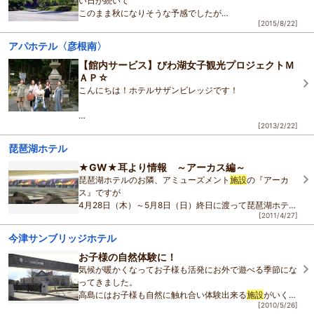
い日が続いて
このまま秋になりそうな予感でしたが
[2015/8/22]
昨日は、バケツをひっくり返したような雨が降り、また暑
さがぶり返している余呉です…
アパホテル〈彦根南〉
さてさて、
【館内サービス】びわ湖女子観光プロジェクトＭ
夏
ＡＰ☆
こんにちは！ホテルサザンビレッジです！
[2013/2/22]
昨日はかなり雪が積もりました！！！が、
太陽パワーのおかげで今はもう道路の雪は
琵琶湖ホテル
ほぼ解けています。
★GW★耳より情報 ～アーカス編～
琵琶湖ホテルのお隣、アミューズメント
施設
の『アーカ
今週末にもまた寒波がやって来るみたいで・・・
ス』ですが
２月２
4月28日（木）～5月8日（日）終日に渡って琵琶湖ホテル
[2011/4/27]
にご
宿泊
の
お客様に限りとっても素敵なご優待をご用意いただいてお
今津サンブリッジホテル
ります★
お子様の自然体験に！
その①大津
気候が暖かくなってお子様も活発にお外で遊べる季節にな
ってきました。
高島にはお子様も自然に触れ合い体験出来る
施設
がいくつ
[2010/5/26]
かあります。