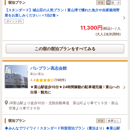
宿泊プラン
和室
朝・夕
【スタンダード】城山荘の人気プラン！富山湾で獲れた魚介や自家栽培野
菜をお楽しみください♪＜1泊2食＞
ポイント2%
11,300円
(税込)～/ 人
(大人2名利用時)
この宿の宿泊プランをすべてみる
パレブラン高志会館
富山>富山
4.4
(196件)
★富山駅徒歩10分★24時間稼動の駐車場完備！富山への
出張・観光に
JR富山駅より徒歩10分・北陸自動車道 富山ICより車で１５分・富山
空港より車で２０分
宿泊プラン
和室
食事なし
◆みんなでワイワイ！スタンダード和室宿泊プラン（素泊まり）◆富山駅