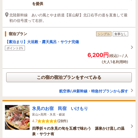
を提供
北陸新幹線 あいの風とやま鉄道【富山駅】北口右手の道を直進して最
初の信号渡って右折。
宿泊プラン
シングル
食事なし
【素泊まり】大浴殿・露天風呂・サウナ完備
ポイント2%
6,200円
(税込)～/ 人
(大人1名利用時)
この宿の宿泊プランをすべてみる
航空券/JR新幹線・特急付プランから探す
氷見のお宿 民宿 いけもり
富山>高岡・氷見・砺波
4.7
(28件)
四季折々の氷見の旬を五感で味わう 源泉かけ流しの温
泉・サウナ有