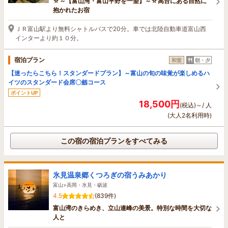
☆～【富山湾・富山平野を一望】～☆高台にある自然に
抱かれたお宿
ＪＲ富山駅より無料シャトルバスで20分。車では北陸自動車道富山西
インターより約１０分。
宿泊プラン
和室
朝・夕
【迷ったらこちら！スタンダードプラン】～富山の旬の味覚が楽しめるハ
イツのスタンダード会席〇劔コース
ポイントUP
18,500円
(税込)～/ 人
(大人2名利用時)
この宿の宿泊プランをすべてみる
氷見温泉郷くつろぎの宿うみあかり
富山>高岡・氷見・砺波
4.5
(839件)
富山湾のきらめき、立山連峰の美景。特別な時間を大切な
人と