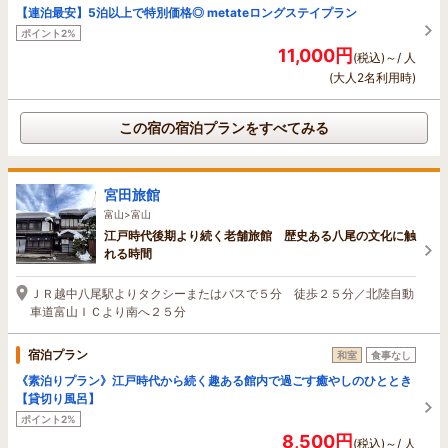
【連泊最安】5泊以上で特別価格◎ metateロングステイプラン
ポイント2%
11,000円
(税込)～/ 人
(大人2名利用時)
この宿の宿泊プランをすべてみる
宮田旅館
富山>富山
江戸時代後期より続く老舗旅館 歴史ある八尾の文化に触
れる時間
ＪＲ越中八尾駅よりタクシーまたはバスで５分 徒歩２５分／北陸自動
車道富山ＩＣより南へ２５分
宿泊プラン
和室
食事なし
《素泊りプラン》江戸時代から続く趣ある館内で過ごす癒やしのひととき
【貸切り風呂】
ポイント2%
8,500円
(税込)～/ 人