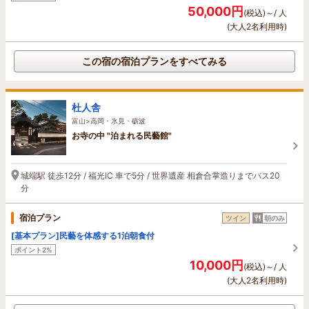
50,000円
(税込)～/ 人
(大人2名利用時)
この宿の宿泊プランをすべてみる
杜人舎
富山>高岡・氷見・砺波
お寺の中 "泊まれる民藝館"
城端駅 徒歩12分 / 福光IC 車で5分 / 世界遺産 相倉合掌造りまでバス20
分
宿泊プラン
ツイン
朝のみ
[基本プラン]民藝を体感する1泊朝食付
ポイント2%
10,000円
(税込)～/ 人
(大人2名利用時)