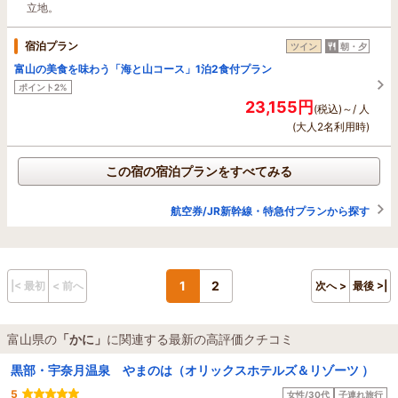
立地。
宿泊プラン
ツイン
朝・夕
富山の美食を味わう「海と山コース」1泊2食付プラン
ポイント2%
23,155円
(税込)～/ 人
(大人2名利用時)
この宿の宿泊プランをすべてみる
航空券/JR新幹線・特急付プランから探す
1
2
|< 最初
< 前へ
次へ >
最後 >|
富山県の
「かに」
に関連する最新の高評価クチコミ
黒部・宇奈月温泉 やまのは（オリックスホテルズ＆リゾーツ ）
5
女性/30代
子連れ旅行