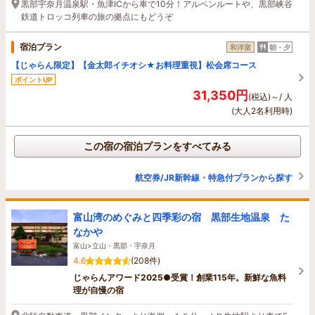
黒部宇奈月温泉駅・魚津ICから車で10分！アルペンルートや、黒部峡谷
鉄道トロッコ列車の旅の拠点にもどうぞ
宿泊プラン
和洋室
朝・夕
【じゃらん限定】【金太郎イチオシ★お料理重視】松会席コース
ポイントUP
31,350円
(税込)～/ 人
(大人2名利用時)
この宿の宿泊プランをすべてみる
航空券/JR新幹線・特急付プランから探す
富山湾のめぐみと四季彩の宿 黒部生地温泉 た
なかや
富山>立山・黒部・宇奈月
4.6
(208件)
じゃらんアワード2025●受賞！創業115年。新鮮な魚料
理が自慢の宿