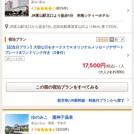
富山>富山
4.2
(805件)
JR富山駅北口より徒歩1分 本格シティーホテル
JR富山駅北口から徒歩1分｡北陸自動車道富山ICより8km､車で20分｡
宿泊プラン
ツイン
朝・夕
【記念日プラン】大切な日をオークスで☆オリジナルメッセージデザート
プレート&ワンドリンク付き（2食付）
ポイント2%
17,500円
(税込)～/ 人
(大人2名利用時)
この宿の宿泊プランをすべてみる
航空券/JR新幹線・特急付プランから探す
ゆのみこ 湯神子温泉
富山>立山・黒部・宇奈月
4.4
(305件)