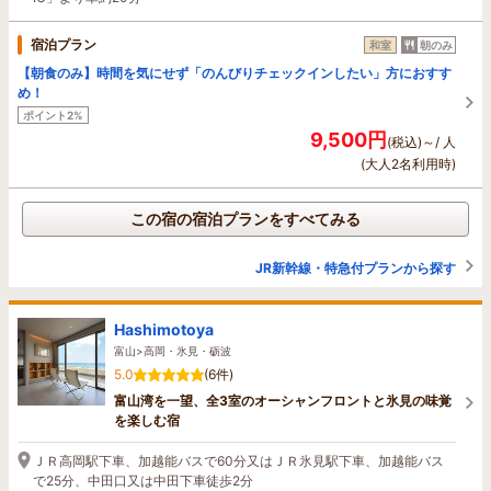
宿泊プラン
和室
朝のみ
【朝食のみ】時間を気にせず「のんびりチェックインしたい」方におすす
め！
ポイント2%
9,500円
(税込)～/ 人
(大人2名利用時)
この宿の宿泊プランをすべてみる
JR新幹線・特急付プランから探す
Hashimotoya
富山>高岡・氷見・砺波
5.0
(6件)
富山湾を一望、全3室のオーシャンフロントと氷見の味覚
を楽しむ宿
ＪＲ高岡駅下車、加越能バスで60分又はＪＲ氷見駅下車、加越能バス
で25分、中田口又は中田下車徒歩2分