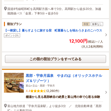
国道8号線昭和町を高岡駅方面へ車で3分。高岡駅から徒歩20分。加越
能路線バス「金屋」下車5分＋徒歩5分
宿泊プラン
和室
食事なし
【一棟貸し】暮らすように旅する宿 町屋暮らしを味わうさまのこハウス
ポイント2%
12,100円
(税込)～/ 人
(大人2名利用時)
この宿の宿泊プランをすべてみる
黒部・宇奈月温泉 やまのは（オリックスホテル
ズ＆リゾーツ ）
富山>立山・黒部・宇奈月
4.4
(2,260件)
棚湯から見る黒部峡谷の絶景と富山湾の幸で心彩る体験
富山地方鉄道「宇奈月温泉駅」より徒歩3分 ／ 北陸自動車道「黒部
IC」より車約20分