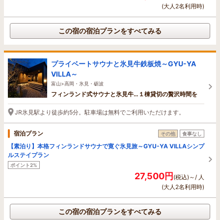
(大人2名利用時)
この宿の宿泊プランをすべてみる
プライベートサウナと氷見牛鉄板焼～GYU-YA
VILLA～
富山>高岡・氷見・砺波
フィンランド式サウナと氷見牛…１棟貸切の贅沢時間を
JR氷見駅より徒歩約5分。駐車場は無料でご利用いただけます。
宿泊プラン
その他
食事なし
【素泊り】本格フィンランドサウナで寛ぐ氷見旅～GYU-YA VILLAシンプ
ルステイプラン
ポイント2%
27,500円
(税込)～/ 人
(大人2名利用時)
この宿の宿泊プランをすべてみる