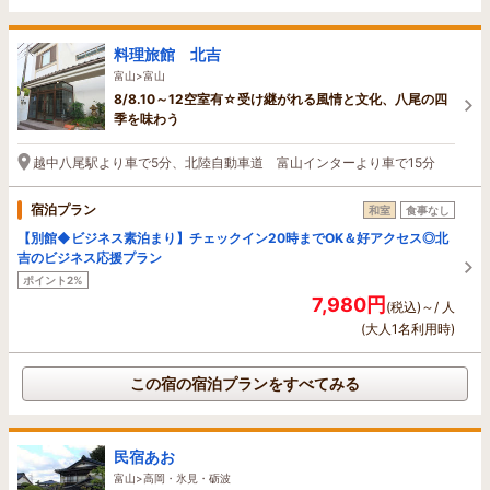
料理旅館 北吉
富山>富山
8/8.10～12空室有☆受け継がれる風情と文化、八尾の四
季を味わう
越中八尾駅より車で5分、北陸自動車道 富山インターより車で15分
宿泊プラン
和室
食事なし
【別館◆ビジネス素泊まり】チェックイン20時までOK＆好アクセス◎北
吉のビジネス応援プラン
ポイント2%
7,980円
(税込)～/ 人
(大人1名利用時)
この宿の宿泊プランをすべてみる
民宿あお
富山>高岡・氷見・砺波