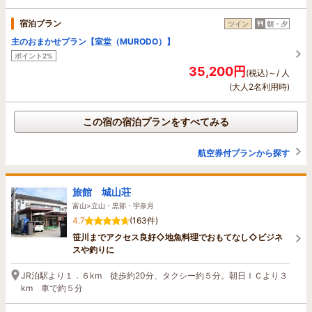
宿泊プラン
ツイン
朝・夕
主のおまかせプラン【室堂（MURODO）】
ポイント2%
35,200円
(税込)～/ 人
(大人2名利用時)
この宿の宿泊プランをすべてみる
航空券付プランから探す
旅館 城山荘
富山>立山・黒部・宇奈月
4.7
(163件)
笹川までアクセス良好◇地魚料理でおもてなし◇ビジネ
スや釣りに
JR泊駅より１．６km 徒歩約20分、タクシー約５分。朝日ＩＣより３
km 車で約５分