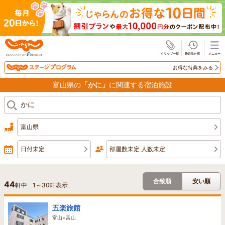
じゃらん
お得な特典をみる
富山県の
「かに」
に関連する宿泊施設
富山県
日付未定
部屋数未定 人数未定
合致順
安い順
44
軒中
1
～
30
軒表示
五楽旅館
富山>富山