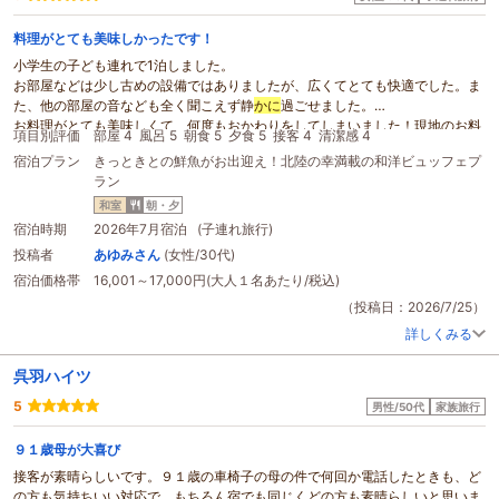
料理がとても美味しかったです！
小学生の子ども連れで1泊しました。
お部屋などは少し古めの設備ではありましたが、広くてとても快適でした。ま
た、他の部屋の音なども全く聞こえず静
かに
過ごせました。
お料理がとても美味しくて、何度もおかわりをしてしまいました！現地のお料
項目別評価
部屋 4
風呂 5
朝食 5
夕食 5
接客 4
清潔感 4
理も多くて楽しめました！
宿泊プラン
きっときとの鮮魚がお出迎え！北陸の幸満載の和洋ビュッフェプ
子どもも非常に気に入っていて、また利用させていただきたいと思いました。
ラン
ありがとうございました！
和室
朝・夕
宿泊時期
2026年7月宿泊 (子連れ旅行)
投稿者
あゆみさん
(女性/30代)
宿泊価格帯
16,001～17,000円(大人１名あたり/税込)
（投稿日：2026/7/25）
詳しくみる
呉羽ハイツ
5
男性/50代
家族旅行
９１歳母が大喜び
接客が素晴らしいです。９１歳の車椅子の母の件で何回か電話したときも、ど
の方も気持ちいい対応で、もちろん宿でも同じくどの方も素晴らしいと思いま