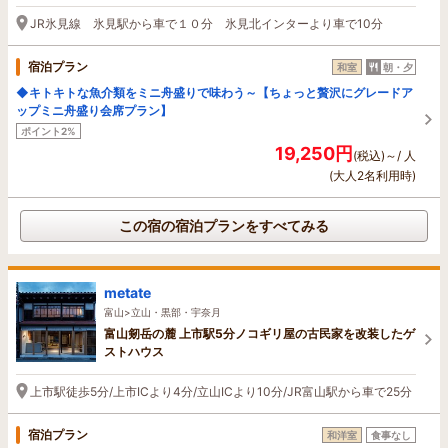
JR氷見線 氷見駅から車で１０分 氷見北インターより車で10分
宿泊プラン
和室
朝・夕
◆キトキトな魚介類をミニ舟盛りで味わう～【ちょっと贅沢にグレードア
ップミニ舟盛り会席プラン】
ポイント2%
19,250円
(税込)～/ 人
(大人2名利用時)
この宿の宿泊プランをすべてみる
metate
富山>立山・黒部・宇奈月
富山剱岳の麓 上市駅5分ノコギリ屋の古民家を改装したゲ
ストハウス
上市駅徒歩5分/上市ICより4分/立山ICより10分/JR富山駅から車で25分
宿泊プラン
和洋室
食事なし