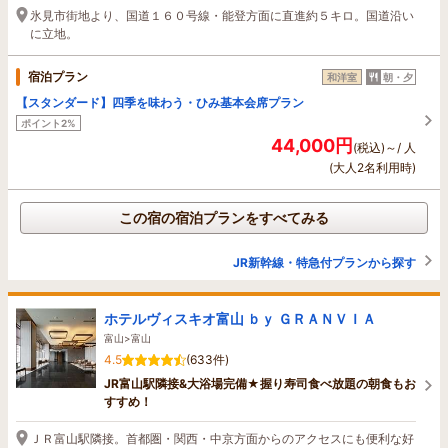
氷見市街地より、国道１６０号線・能登方面に直進約５キロ。国道沿い
に立地。
宿泊プラン
和洋室
朝・夕
【スタンダード】四季を味わう・ひみ基本会席プラン
ポイント2%
44,000円
(税込)～/ 人
(大人2名利用時)
この宿の宿泊プランをすべてみる
JR新幹線・特急付プランから探す
ホテルヴィスキオ富山 ｂｙ ＧＲＡＮＶＩＡ
富山>富山
4.5
(633件)
JR富山駅隣接&大浴場完備★握り寿司食べ放題の朝食もお
すすめ！
ＪＲ富山駅隣接。首都圏・関西・中京方面からのアクセスにも便利な好