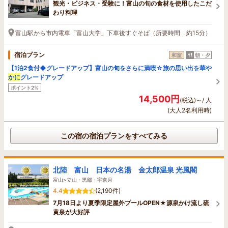
観光・ビジネス・受験に！富山の旬の食材を使用したこだ
わり料理
富山駅から市内電車「富山大学」下車後すぐそば（所要時間 約15分）
宿泊プラン
和室
朝・夕
【1泊2食付◆グレードアップ】富山の旬をさらに満喫☆旅の思い出を華や
かに
グレードアップ
ポイント2%
14,500円
(税込)～/ 人
(大人2名利用時)
この宿の宿泊プランをすべてみる
北陸 富山 日本の名湯 金太郎温泉 光風閣
富山>立山・黒部・宇奈月
4.4
(2,190件)
7月18日より夏季限定屋外プールOPEN★源泉かけ流し硫
黄泉が大好評