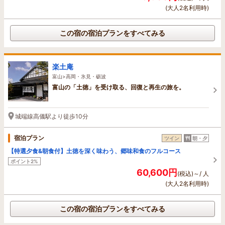
(大人2名利用時)
この宿の宿泊プランをすべてみる
楽土庵
富山>高岡・氷見・砺波
富山の「土徳」を受け取る、回復と再生の旅を。
城端線高儀駅より徒歩10分
宿泊プラン
ツイン
朝・夕
【特選夕食&朝食付】土徳を深く味わう、郷味和食のフルコース
ポイント2%
60,600円
(税込)～/ 人
(大人2名利用時)
この宿の宿泊プランをすべてみる