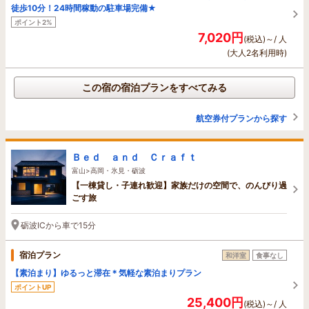
徒歩10分！24時間稼動の駐車場完備★
ポイント2%
7,020円
(税込)～/ 人
(大人2名利用時)
この宿の宿泊プランをすべてみる
航空券付プランから探す
Ｂｅｄ ａｎｄ Ｃｒａｆｔ
富山>高岡・氷見・砺波
【一棟貸し・子連れ歓迎】家族だけの空間で、のんびり過
ごす旅
砺波ICから車で15分
宿泊プラン
和洋室
食事なし
【素泊まり】ゆるっと滞在＊気軽な素泊まりプラン
ポイントUP
25,400円
(税込)～/ 人