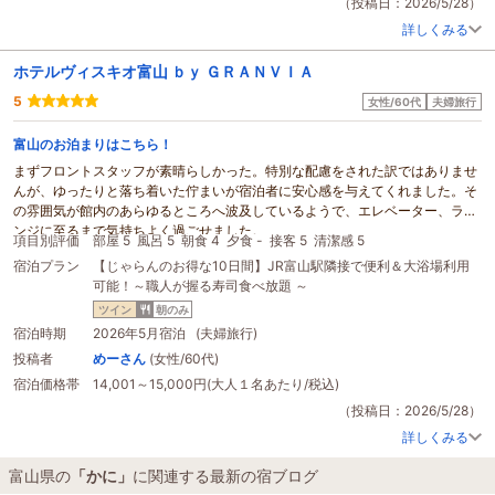
（投稿日：2026/5/28）
詳しくみる
ホテルヴィスキオ富山 ｂｙ ＧＲＡＮＶＩＡ
5
女性/60代
夫婦旅行
富山のお泊まりはこちら！
まずフロントスタッフが素晴らしかった。特別な配慮をされた訳ではありませ
んが、ゆったりと落ち着いた佇まいが宿泊者に安心感を与えてくれました。そ
の雰囲気が館内のあらゆるところへ波及しているようで、エレベーター、ラウ
ンジに至るまで気持ちよく過ごせました。
項目別評価
部屋 5
風呂 5
朝食 4
夕食 -
接客 5
清潔感 5
コンセプトフロアのお部屋は、立山連峰！確
かに
ありました。季節柄霞がかか
宿泊プラン
【じゃらんのお得な10日間】JR富山駅隣接で便利＆大浴場利用
っていましたが、朝と夕方では異なる山肌を感じられました。また冬に来た
可能！～職人が握る寿司食べ放題 ～
い！
朝食は、富山のお料理たっぷりで、全種類制覇するには2泊必要です。北前船
ツイン
朝のみ
の歴史に想いを馳せながら昆布風味をかみしめました。
宿泊時期
2026年5月宿泊 (夫婦旅行)
「ほぼ満室」とのことで覚悟しておりましたが、朝食の案内もスムーズで、大
投稿者
めーさん
(女性/60代)
浴場もゆったり楽しめました。
宿泊価格帯
14,001～15,000円(大人１名あたり/税込)
駅、飲食、お土産、コンビニ、眺望そして安心のグランヴィアブランド！
富山でのお宿はこちら一択ですね！
（投稿日：2026/5/28）
詳しくみる
富山県の
「かに」
に関連する最新の宿ブログ