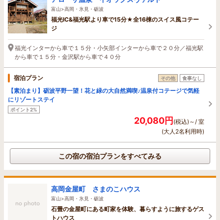
富山>高岡・氷見・砺波
福光IC&福光駅より車で15分★全16棟のスイス風コテー
ジ
福光インターから車で１５分・小矢部インターから車で２０分／福光駅
から車で１５分・金沢駅から車で４０分
宿泊プラン
その他
食事なし
【素泊まり】砺波平野一望！花と緑の大自然満喫♪温泉付コテージで気軽
にリゾートステイ
ポイント2%
20,080円
(税込)～/ 室
(大人2名利用時)
この宿の宿泊プランをすべてみる
高岡金屋町 さまのこハウス
富山>高岡・氷見・砺波
石畳の金屋町にある町家を体験、暮らすように旅するゲス
トハウス