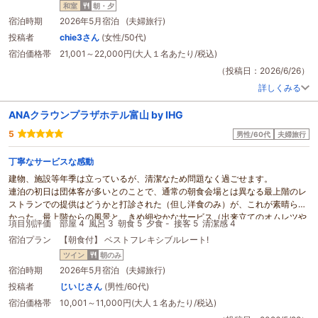
和室
朝・夕
宿泊時期
2026年5月宿泊 (夫婦旅行)
投稿者
chie3さん
(女性/50代)
宿泊価格帯
21,001～22,000円(大人１名あたり/税込)
（投稿日：2026/6/26）
詳しくみる
ANAクラウンプラザホテル富山 by IHG
5
男性/60代
夫婦旅行
丁寧なサービスな感動
建物、施設等年季は立っているが、清潔なため問題なく過ごせます。
連泊の初日は団体客が多いとのことで、通常の朝食会場とは異なる最上階のレ
ストランでの提供はどうかと打診された（但し洋食のみ）が、これが素晴らし
かった。最上階からの風景と、きめ細やかなサービス（出来立てのオムレツや
項目別評価
部屋 4
風呂 3
朝食 5
夕食 -
接客 5
清潔感 4
目玉焼き）によるサーブにより、まさにホテルライフを満喫できた。
宿泊プラン
【朝食付】 ベストフレキシブルレート!
注）このサービスは検討中のもので、今後実施されるかどうか検討中。
2日目はホテル内の日本食レストランでリーズナブルな「御膳」を選んだが、
ツイン
朝のみ
質、量共に加え、きめ細や
かに
サービスいただいた点も大変良かった。いい思
宿泊時期
2026年5月宿泊 (夫婦旅行)
い出となりました。
投稿者
じいじさん
(男性/60代)
宿泊価格帯
10,001～11,000円(大人１名あたり/税込)