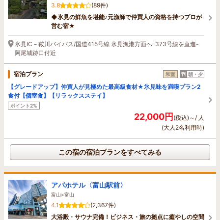
3.8
(89件)
◆氷見の鮮魚を堪能♪元漁師で仲買人の資格を持つプロが
営む宿★
氷見IC－鞍川バイパス/国道415号線 氷見漁港方面へ-373号線を直進-
阿尾城跡口付近
宿泊プラン
和室
朝・夕
【グレードアップ】仲買人が見極めた最高級食材★氷見味を満喫プラン2
食付【個室食】【リラックスステイ】
ポイント2%
22,000円
(税込)～/ 人
(大人2名利用時)
この宿の宿泊プランをすべてみる
アパホテル〈富山駅前〉
富山>富山
4.1
(2,367件)
大浴殿・サウナ完備！ビジネス・旅の拠点に癒やしの空間