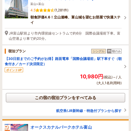
富山>富山
4.5
(1,281件)
朝食評価4.6！立山連峰、富山城を望むお部屋で快適ステ
イ
JR富山駅前より市内環状線セントラムで約6分 国際会議場前下車。富
山空港より車で約20分。
宿泊プラン
シングル
朝のみ
【30日前までのご予約がお得】路面電車「国際会議場前」駅下車すぐ（朝
食付き／カード決済限定）
ポイントUP
10,980円
(税込)～/ 人
(大人1名利用時)
この宿の宿泊プランをすべてみる
航空券/JR新幹線・特急付プランから探す
オークスカナルパークホテル富山