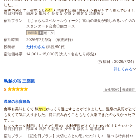
した。
家族で抱えて、何年ぶり
かに
大浴場でお湯に浸かれた母がとても喜んでいまし
項目別評価
部屋 5
風呂 4
朝食 5
夕食 5
接客 5
清潔感 5
た。
宿泊プラン
【じゃらんスペシャルウィーク】富山の味覚が楽しめるハイツの
食事もおいしく、現在生ものNGの妊婦の娘にも対応して戴き、感謝いたして
スタンダード会席〇劔コース
おります。
和洋室
朝・夕
宿泊時期
2026年7月宿泊 (家族旅行)
投稿者
たけのさん
(男性/50代)
宿泊価格帯
14,001～15,000円(大人１名あたり/税込)
（投稿日：2026/7/24）
詳しくみる
鳥越の宿 三楽園
5
女性/50代
夫婦旅行
温泉の泉質最高
食事も美味しくて 静
かに
ゆっくり過ごすことができました。温泉の泉質がとて
も良くて気に入りました。特に混み合うこともなく入浴できたのも良かったで
す。
レンタカーを利用しましたが 観光にも利便性がよくまたぜひ泊まりたいなと
項目別評価
部屋 4
風呂 5
朝食 4
夕食 5
接客 4
清潔感 5
思う宿でした。
宿泊プラン
【記念日プラン】大切な方との思い出づくり♪ 選べる特典付♪♪
お部屋は訳あり部屋でしたので とてもリーズナブルでした。