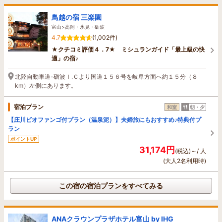
鳥越の宿 三楽園
富山>高岡・氷見・砺波
4.7
(1,002件)
★クチコミ評価４．7★ ミシュランガイド「最上級の快
適」の宿♪
北陸自動車道-砺波Ｉ.Ｃより国道１５６号を岐阜方面へ約１５分（８
km）左側にあります。
宿泊プラン
和室
朝・夕
【庄川ビオファンゴ付プラン（温泉泥）】夫婦旅にもおすすめ♪特典付プ
ラン
ポイントUP
31,174円
(税込)～/ 人
(大人2名利用時)
この宿の宿泊プランをすべてみる
ANAクラウンプラザホテル富山 by IHG