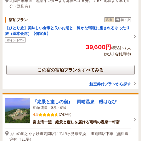
北陸自動車道・黒部インターより海側へ１５分。ＪＲ生地駅より車で5
分（送迎有）
宿泊プラン
和室
朝・夕
【ひとり旅】美味しい食事と良いお湯と、静かな環境に癒されるゆったり
旅（基本会席）【個室食】
ポイント2%
39,600円
(税込)～/ 人
(大人1名利用時)
この宿の宿泊プランをすべてみる
航空券付プランから探す
『絶景と癒しの宿』 雨晴温泉 磯はなび
富山>高岡・氷見・砺波
4.5
(747件)
富山湾一望 絶景と癒しを届ける雨晴の温泉一軒宿
あいの風とやま鉄道高岡駅にてJR氷見線乗換、JR雨晴駅下車（無料送
迎有･TEL要）