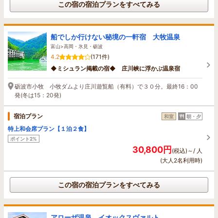
この宿の宿泊プランをすべてみる
船でしか行けない秘境の一軒宿 大牧温泉
富山>高岡・氷見・砺波
4.2
(171件)
◆ミシュラン掲載の宿◆ 庄川峡に浮かぶ温泉宿
砺波市小牧 小牧ダムより庄川遊覧船（有料）で３０分。最終16：00
発(冬は15：20発)
宿泊プラン
和室
朝・夕
特上和会席プラン【１泊２食】
ポイント2%
30,800円
(税込)～/ 人
(大人2名利用時)
この宿の宿泊プランをすべてみる
アローザ温泉 イオックスヴァルト