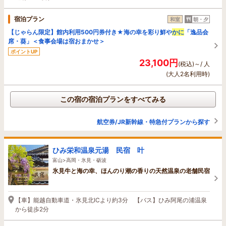
宿泊プラン
和室
朝・夕
【じゃらん限定】館内利用500円券付き★海の幸を彩り鮮や
かに
「逸品会
席・葵」＜食事会場は宿おまかせ＞
ポイントUP
23,100円
(税込)～/ 人
(大人2名利用時)
この宿の宿泊プランをすべてみる
航空券/JR新幹線・特急付プランから探す
ひみ栄和温泉元湯 民宿 叶
富山>高岡・氷見・砺波
氷見牛と海の幸、ほんのり潮の香りの天然温泉の老舗民宿
【車】能越自動車道・氷見北ICより約3分 【バス】ひみ阿尾の浦温泉
から徒歩2分