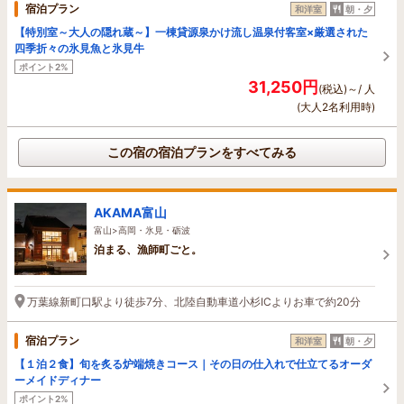
宿泊プラン
和洋室
朝・夕
【特別室～大人の隠れ蔵～】一棟貸源泉かけ流し温泉付客室×厳選された
四季折々の氷見魚と氷見牛
ポイント2%
31,250円
(税込)～/ 人
(大人2名利用時)
この宿の宿泊プランをすべてみる
AKAMA富山
富山>高岡・氷見・砺波
泊まる、漁師町ごと。
万葉線新町口駅より徒歩7分、北陸自動車道小杉ICよりお車で約20分
宿泊プラン
和洋室
朝・夕
【１泊２食】旬を炙る炉端焼きコース｜その日の仕入れで仕立てるオーダ
ーメイドディナー
ポイント2%