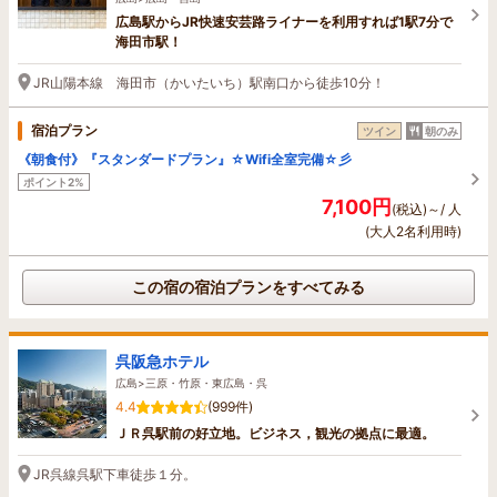
広島駅からJR快速安芸路ライナーを利用すれば1駅7分で
海田市駅！
JR山陽本線 海田市（かいたいち）駅南口から徒歩10分！
宿泊プラン
ツイン
朝のみ
《朝食付》『スタンダードプラン』☆Wifi全室完備☆彡
ポイント2%
7,100円
(税込)～/ 人
(大人2名利用時)
この宿の宿泊プランをすべてみる
呉阪急ホテル
広島>三原・竹原・東広島・呉
4.4
(999件)
ＪＲ呉駅前の好立地。ビジネス，観光の拠点に最適。
JR呉線呉駅下車徒歩１分。