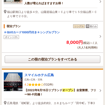
人数が増えればますますお得！
福山駅南口より徒歩４分。山陽道福山東ＩＣより車で１５分福山西ＩＣ
より車で２０分。
宿泊プラン
シングル
朝のみ
☆QUOカード1000円付き☆シングルプラン
ポイント2%
8,000円
(税込)～/ 人
(大人1名利用時)
この宿の宿泊プランをすべてみる
スマイルホテル広島
広島>広島・宮島
4.2
(132件)
【2022年9月15日リブランド
オープン
】全室禁煙、フリ
ーWi-Fi完備！
広島電鉄「胡町駅」より徒歩約8分、エキまちループ『田中町』下車3