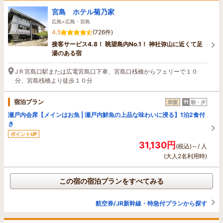
宮島 ホテル菊乃家
広島>広島・宮島
4.5
(726件)
接客サービス4.8！ 眺望島内No.1！ 神社弥山に近くて足
湯のある宿
JＲ宮島口駅または広電宮島口下車、宮島口桟橋からフェリーで１０
分、宮島桟橋より徒歩１０分
宿泊プラン
和室
朝・夕
瀬戸内会席【メインはお魚 | 瀬戸内鮮魚の上品な味わいに浸る】1泊2食付
き
ポイントUP
31,130円
(税込)～/ 人
(大人2名利用時)
この宿の宿泊プランをすべてみる
航空券/JR新幹線・特急付プランから探す