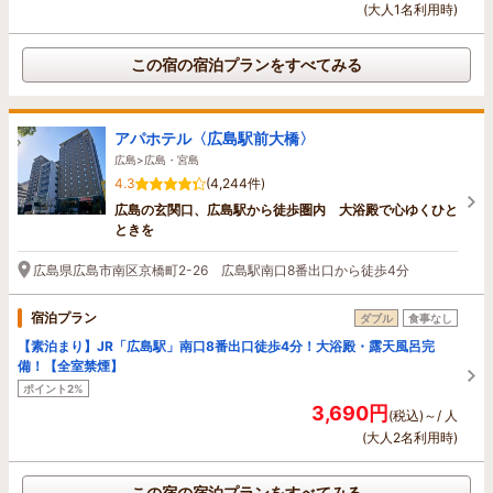
(大人1名利用時)
この宿の宿泊プランをすべてみる
アパホテル〈広島駅前大橋〉
広島>広島・宮島
4.3
(4,244件)
広島の玄関口、広島駅から徒歩圏内 大浴殿で心ゆくひと
ときを
広島県広島市南区京橋町2-26 広島駅南口8番出口から徒歩4分
宿泊プラン
ダブル
食事なし
【素泊まり】JR「広島駅」南口8番出口徒歩4分！大浴殿・露天風呂完
備！【全室禁煙】
ポイント2%
3,690円
(税込)～/ 人
(大人2名利用時)
この宿の宿泊プランをすべてみる