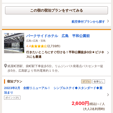
この宿の宿泊プランをすべてみる
航空券付プランから探す
パークサイドホテル 広島 平和公園前
広島>広島・宮島
4.4
(2,739件)
行きたいところにすぐ行ける！平和公園徒歩3分★ビジネ
スにも最適
紙屋町西駅、袋町駅下車徒歩5分。リムジンバス発着点バスセンター徒
歩5分。広島駅より市内電車約１５分。
宿泊プラン
ダブル
食事なし
2023年2月 全館リニューアル！ シンプルステイ◆スタンダード◆素
泊まり
ポイント2%
2,600円
(税込)～/ 人
(大人2名利用時)