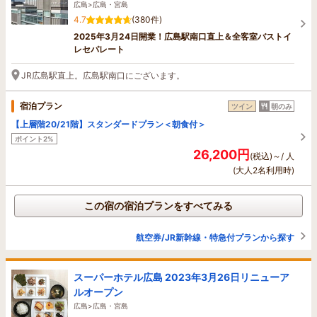
広島>広島・宮島
4.7
(380件)
2025年3月24日開業！広島駅南口直上＆全客室バストイ
レセパレート
JR広島駅直上。広島駅南口にございます。
宿泊プラン
ツイン
朝のみ
【上層階20/21階】スタンダードプラン＜朝食付＞
ポイント2%
26,200円
(税込)～/ 人
(大人2名利用時)
この宿の宿泊プランをすべてみる
航空券/JR新幹線・特急付プランから探す
スーパーホテル広島 2023年3月26日リニューア
ルオープン
広島>広島・宮島