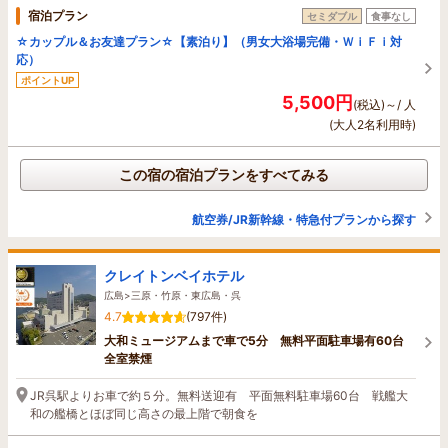
宿泊プラン
セミダブル
食事なし
☆カップル＆お友達プラン☆【素泊り】（男女大浴場完備・ＷｉＦｉ対
応）
ポイントUP
5,500円
(税込)～/ 人
(大人2名利用時)
この宿の宿泊プランをすべてみる
航空券/JR新幹線・特急付プランから探す
クレイトンベイホテル
広島>三原・竹原・東広島・呉
4.7
(797件)
大和ミュージアムまで車で5分 無料平面駐車場有60台
全室禁煙
JR呉駅よりお車で約５分。無料送迎有 平面無料駐車場60台 戦艦大
和の艦橋とほぼ同じ高さの最上階で朝食を