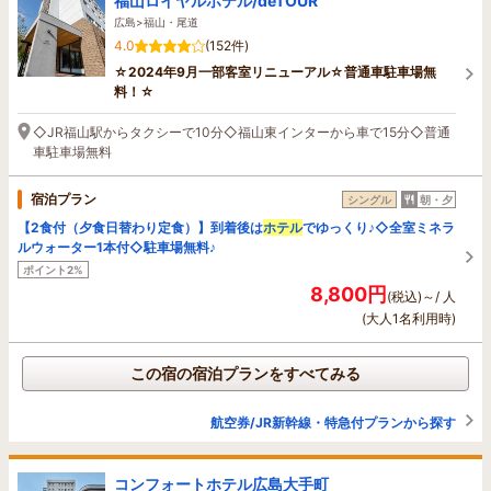
福山ロイヤルホテル/deTOUR
広島>福山・尾道
4.0
(152件)
☆2024年9月一部客室リニューアル☆普通車駐車場無
料！☆
◇JR福山駅からタクシーで10分◇福山東インターから車で15分◇普通
車駐車場無料
宿泊プラン
シングル
朝・夕
【2食付（夕食日替わり定食）】到着後は
ホテル
でゆっくり♪◇全室ミネラ
ルウォーター1本付◇駐車場無料♪
ポイント2%
8,800円
(税込)～/ 人
(大人1名利用時)
この宿の宿泊プランをすべてみる
航空券/JR新幹線・特急付プランから探す
コンフォートホテル広島大手町