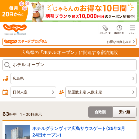
じゃらん
お得な特典をみる
広島県の
「ホテル オープン」
に関連する宿泊施設
広島県
日付未定
部屋数未定 人数未定
合致順
安い順
63
軒中
1
～
30
軒表示
ホテルグランヴィア広島サウスゲート(25年3月
24日オープン)