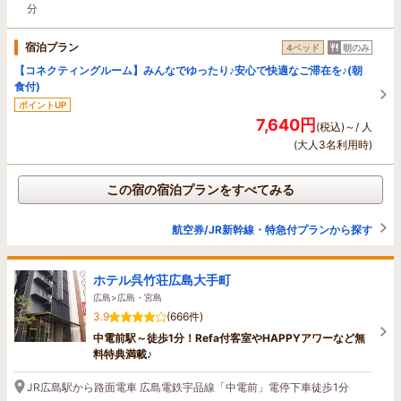
分
宿泊プラン
4ベッド
朝のみ
【コネクティングルーム】みんなでゆったり♪安心で快適なご滞在を♪(朝
食付)
ポイントUP
7,640円
(税込)～/ 人
(大人3名利用時)
この宿の宿泊プランをすべてみる
航空券/JR新幹線・特急付プランから探す
ホテル呉竹荘広島大手町
広島>広島・宮島
3.9
(666件)
中電前駅～徒歩1分！Refa付客室やHAPPYアワーなど無
料特典満載♪
JR広島駅から路面電車 広島電鉄宇品線「中電前」電停下車徒歩1分