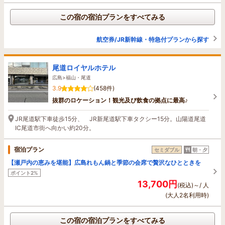
この宿の宿泊プランをすべてみる
航空券/JR新幹線・特急付プランから探す
尾道ロイヤルホテル
広島>福山・尾道
3.9
(458件)
抜群のロケーション！観光及び飲食の拠点に最高♪
JR尾道駅下車徒歩15分、 JR新尾道駅下車タクシー15分。山陽道尾道
IC尾道市街へ向かい約20分。
宿泊プラン
セミダブル
朝・夕
【瀬戸内の恵みを堪能】広島れもん鍋と季節の会席で贅沢なひとときを
ポイント2%
13,700円
(税込)～/ 人
(大人2名利用時)
この宿の宿泊プランをすべてみる