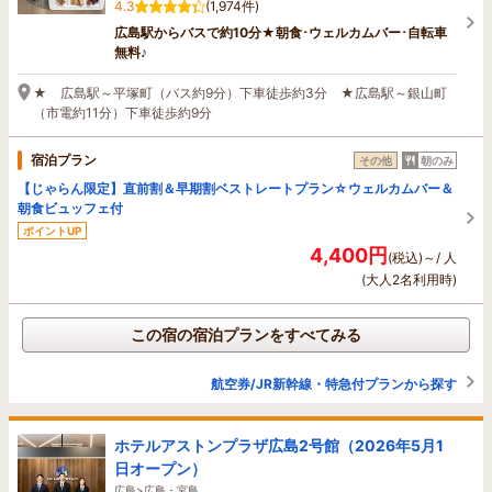
4.3
(1,974件)
広島駅からバスで約10分★朝食･ウェルカムバー･自転車
無料♪
★ 広島駅～平塚町（バス約9分）下車徒歩約3分 ★広島駅～銀山町
（市電約11分）下車徒歩約9分
宿泊プラン
その他
朝のみ
【じゃらん限定】直前割＆早期割ベストレートプラン☆ウェルカムバー＆
朝食ビュッフェ付
ポイントUP
4,400円
(税込)～/ 人
(大人2名利用時)
この宿の宿泊プランをすべてみる
航空券/JR新幹線・特急付プランから探す
ホテルアストンプラザ広島2号館（2026年5月1
日オープン）
広島>広島・宮島