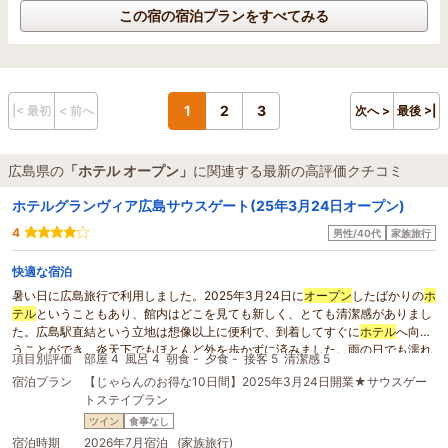
この宿の宿泊プランをすべてみる
1
2
3
|< 最初
< 前へ
次へ >
最後 >|
広島県の
「ホテル オープン」
に関連する最新の高評価クチコミ
ホテルグランヴィア広島サウスゲート(25年3月24日オープン)
4
男性/40代
家族旅行
快適な宿泊
暑い日に広島旅行で利用しました。2025年3月24日に
オープン
したばかりの
ホ
テル
ということもあり、館内はどこを見ても新しく、とても清潔感がありまし
た。広島駅直結という立地は想像以上に便利で、到着してすぐに
ホテル
へ向か
うことができ、炎天下でもほとんど外を歩かずに済みました。雨の日でも濡れ
項目別評価
部屋 4
風呂 4
朝食 -
夕食 -
接客 5
清潔感 5
ることなく移動できるので、観光やビジネス利用にも非常に便利だと感じま
宿泊プラン
【じゃらんのお得な10日間】2025年3月24日開業★サウスゲー
す。
トステイプラン
特に印象に残ったのは、フロントに入った瞬間の心地よさです。外は厳しい暑
さでしたが、一歩館内へ足を踏み入れると涼しく快適な空間が広がり、ウッド
ツイン
食事なし
系の上品で落ち着いた香りが優しく迎えてくれました。その香りがとても心地
宿泊時期
2026年7月宿泊 (家族旅行)