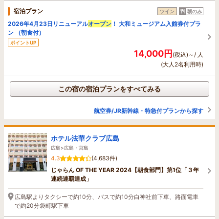
宿泊プラン
ツイン
朝のみ
2026年4月23日リニューアル
オープン
！ 大和ミュージアム入館券付プラ
ン （朝食付）
ポイントUP
14,000円
(税込)～/ 人
(大人2名利用時)
この宿の宿泊プランをすべてみる
航空券/JR新幹線・特急付プランから探す
ホテル法華クラブ広島
広島>広島・宮島
4.3
(4,683件)
じゃらん OF THE YEAR 2024【朝食部門】第1位「３年
連続連覇達成」
広島駅よりタクシーで約10分、バスで約10分白神社前下車、路面電車
で約20分袋町駅下車