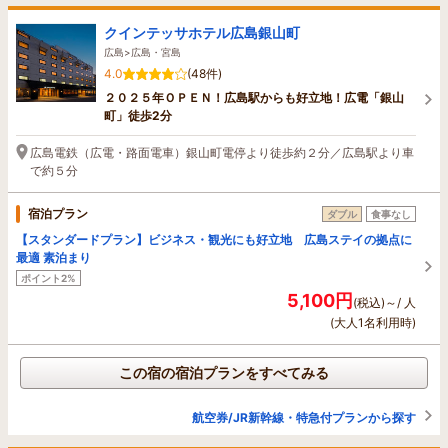
クインテッサホテル広島銀山町
広島>広島・宮島
4.0
(48件)
２０２５年ＯＰＥＮ！広島駅からも好立地！広電「銀山
町」徒歩2分
広島電鉄（広電・路面電車）銀山町電停より徒歩約２分／広島駅より車
で約５分
宿泊プラン
ダブル
食事なし
【スタンダードプラン】ビジネス・観光にも好立地 広島ステイの拠点に
最適 素泊まり
ポイント2%
5,100円
(税込)～/ 人
(大人1名利用時)
この宿の宿泊プランをすべてみる
航空券/JR新幹線・特急付プランから探す