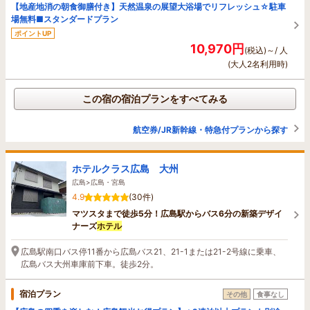
【地産地消の朝食御膳付き】天然温泉の展望大浴場でリフレッシュ☆駐車
場無料■スタンダードプラン
ポイントUP
10,970円
(税込)～/ 人
(大人2名利用時)
この宿の宿泊プランをすべてみる
航空券/JR新幹線・特急付プランから探す
ホテルクラス広島 大州
広島>広島・宮島
4.9
(30件)
マツスタまで徒歩5分！広島駅からバス6分の新築デザイ
ナーズ
ホテル
広島駅南口バス停11番から広島バス21、21-1または21-2号線に乗車、
広島バス大州車庫前下車。徒歩2分。
宿泊プラン
その他
食事なし