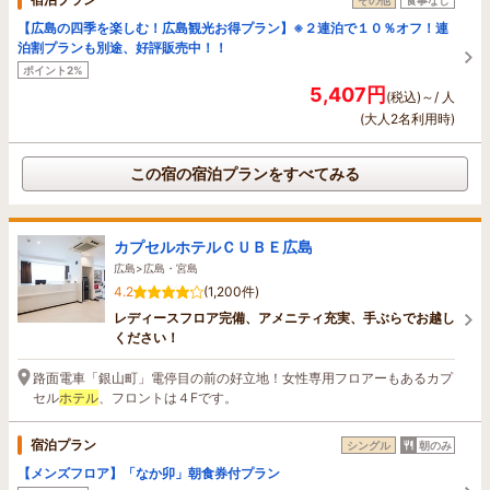
【広島の四季を楽しむ！広島観光お得プラン】※２連泊で１０％オフ！連
泊割プランも別途、好評販売中！！
ポイント2%
5,407円
(税込)～/ 人
(大人2名利用時)
この宿の宿泊プランをすべてみる
カプセルホテルＣＵＢＥ広島
広島>広島・宮島
4.2
(1,200件)
レディースフロア完備、アメニティ充実、手ぶらでお越し
ください！
路面電車「銀山町」電停目の前の好立地！女性専用フロアーもあるカプ
セル
ホテル
、フロントは４Fです。
宿泊プラン
シングル
朝のみ
【メンズフロア】「なか卯」朝食券付プラン