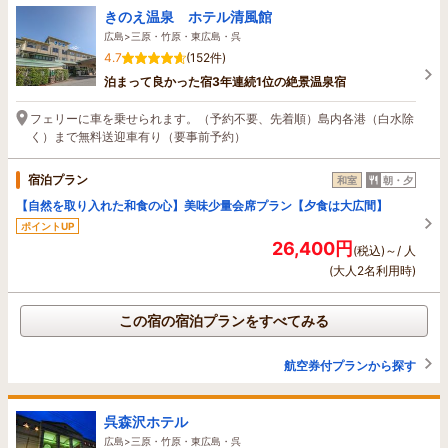
きのえ温泉 ホテル清風館
広島>三原・竹原・東広島・呉
4.7
(152件)
泊まって良かった宿3年連続1位の絶景温泉宿
フェリーに車を乗せられます。（予約不要、先着順）島内各港（白水除
く）まで無料送迎車有り（要事前予約）
宿泊プラン
和室
朝・夕
【自然を取り入れた和食の心】美味少量会席プラン【夕食は大広間】
ポイントUP
26,400円
(税込)～/ 人
(大人2名利用時)
この宿の宿泊プランをすべてみる
航空券付プランから探す
呉森沢ホテル
広島>三原・竹原・東広島・呉