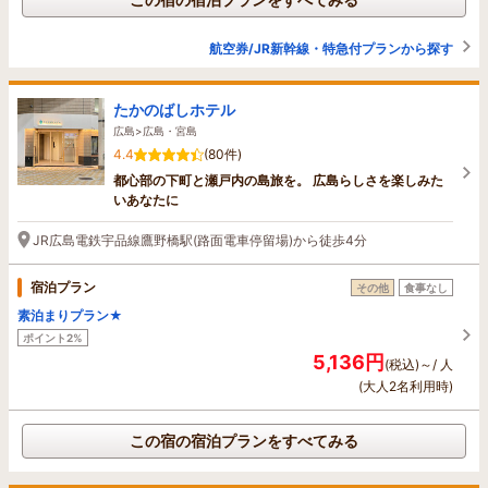
航空券/JR新幹線・特急付プランから探す
たかのばしホテル
広島>広島・宮島
4.4
(80件)
都心部の下町と瀬戸内の島旅を。 広島らしさを楽しみた
いあなたに
JR広島電鉄宇品線鷹野橋駅(路面電車停留場)から徒歩4分
宿泊プラン
その他
食事なし
素泊まりプラン★
ポイント2%
5,136円
(税込)～/ 人
(大人2名利用時)
この宿の宿泊プランをすべてみる