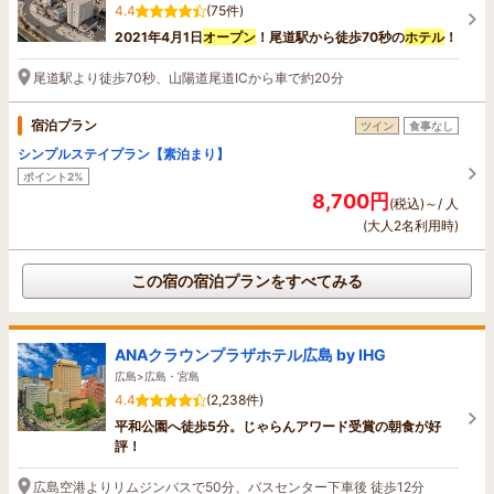
4.4
(75件)
2021年4月1日
オープン
！尾道駅から徒歩70秒の
ホテル
！
尾道駅より徒歩70秒、山陽道尾道ICから車で約20分
宿泊プラン
ツイン
食事なし
シンプルステイプラン【素泊まり】
ポイント2%
8,700円
(税込)～/ 人
(大人2名利用時)
この宿の宿泊プランをすべてみる
ANAクラウンプラザホテル広島 by IHG
広島>広島・宮島
4.4
(2,238件)
平和公園へ徒歩5分。じゃらんアワード受賞の朝食が好
評！
広島空港よりリムジンバスで50分、バスセンター下車後 徒歩12分