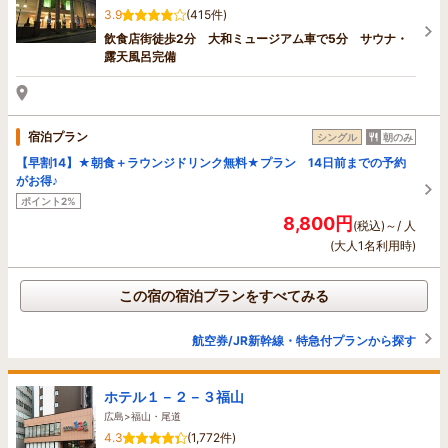
3.9
(415件)
飲食店街徒歩2分 大和ミュージアム車で5分 サウナ・
露天風呂完備
宿泊プラン
シングル
朝のみ
【早割14】★朝食＋ラウンジドリンク無料★プラン 14日前までの予約
がお得♪
ポイント2%
8,800円
(税込)～/ 人
(大人1名利用時)
この宿の宿泊プランをすべてみる
航空券/JR新幹線・特急付プランから探す
ホテル１－２－３福山
広島>福山・尾道
4.3
(1,772件)