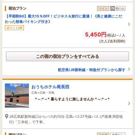
宿泊プラン
ツイン
朝のみ
【早期割60】最大15％OFF！ビジネス＆旅行に最適！《美と健康にこだ
わった朝食バイキング付き》
ポイントUP
5,450円
(税込)～/ 人
(大人2名利用時)
この宿の宿泊プランをすべてみる
航空券/JR新幹線・特急付プランから探す
おうちホテル尾長西
広島>広島・宮島
*～:*～* 暮らすように旅しませんか *～:*～*
JR広島駅新幹線口からバス約10分 広島バス27号線バス (戸坂東浄団地
行)「三本松」で下車。
宿泊プラン
その他
食事なし