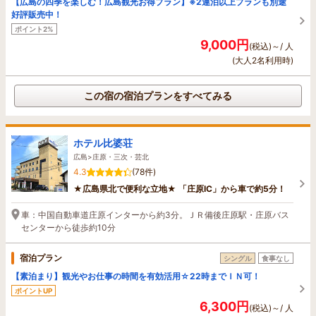
【広島の四季を楽しむ！広島観光お得プラン】※2連泊以上プランも別途
好評販売中！
ポイント2%
9,000円
(税込)～/ 人
(大人2名利用時)
この宿の宿泊プランをすべてみる
ホテル比婆荘
広島>庄原・三次・芸北
4.3
(78件)
★広島県北で便利な立地★ 「庄原IC」から車で約5分！
車：中国自動車道庄原インターから約3分。ＪＲ備後庄原駅・庄原バス
センターから徒歩約10分
宿泊プラン
シングル
食事なし
【素泊まり】観光やお仕事の時間を有効活用☆22時までＩＮ可！
ポイントUP
6,300円
(税込)～/ 人