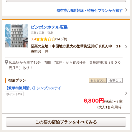
航空券/JR新幹線・特急付プランから探す
ピンポンホテル広島
広島>広島・宮島
3.4
(145件)
至高の立地！中国地方最大の繁華街流川町ド真ん中 １F
寿司おゝ井
広島駅から車で15分 胡町（電停）から徒歩4分 専用駐車場（９００
円/1日）あり！
宿泊プラン
セミダブル
食事なし
【繁華街流川沿い】シンプルステイ
ポイント2%
6,800円
(税込)～/ 室
(大人1名利用時)
この宿の宿泊プランをすべてみる