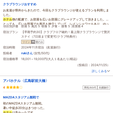
クラブラウンジおすすめ
お友達が県外からきたので、今回もクラブラウンジが使えるプランを利用しま
した。
ホテル
側の配慮で、お部屋を広いお部屋にグレードアップして頂きました。
とっても、広いお部屋でお風呂も独立していて、レインシャワーもあり、ゆっ
項目別評価
部屋 5
風呂 5
朝食 5
夕食 -
接客 5
清潔感 4
くりと入る事ができました。
宿泊プラン
【早期予約30】クラブフロア確約！最上階クラブラウンジで贅沢
イルミネーションが見えるラウンジで、カフェやカクテル^_^
ステイ（7日前まで変更可/クラブ特典付）
夜のおつまみも充実していて、友達とゆっくり話す事ができました。
去年もこのイルミネーションの時期に、違う友達と泊まりとても喜んでました
ツイン
朝のみ
が、
宿泊時期
2024年11月宿泊 (友達旅行)
今年も違う友達と来ましたが、今回もとても喜んでいました。
投稿者
rukiさん
(女性/50代)
朝もラウンジでの朝食もできましたが、下のレストランで朝食を頂いて、(朝食
宿泊価格帯
18,001～19,000円(大人１名あたり/税込)
に
オープン
キッチンでステーキ、オムレツ)ラウンジでスムージーもはずせなか
ったので、下のレストランで食べた後、スムージーを頂きにラウンジに行かせ
（投稿日：2024/11/25）
て頂きました。
詳しくみる
本当に選んで間違いない
ホテル
だし、利用する時は、クラブラウンジは本当に
おすすめです。
アパホテル〈広島駅前大橋〉
また、利用させて頂きます^ ^
4
男性/60代
夫婦旅行
MAZDAスタジアム観戦で
初のMAZDAスタジアム観戦。
暑い中徒歩20分はきつかった。
ホテル
は良かったです。