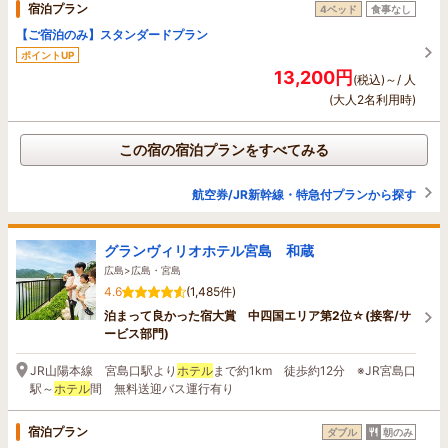
宿泊プラン
4ベッド
食事なし
【ご宿泊のみ】スタンダードプラン
ポイントUP
13,200円
(税込)～/ 人
(大人2名利用時)
この宿の宿泊プランをすべてみる
航空券/JR新幹線・特急付プランから探す
グランヴィリオホテル宮島 和蔵
広島>広島・宮島
4.6
(1,485件)
泊まって良かった宿大賞 中四国エリア第2位☆(接客/サ
ービス部門)
JR山陽本線 宮島口駅より
ホテル
まで約1km 徒歩約12分 ※JR宮島口
駅～
ホテル
間 無料送迎バス運行有り
宿泊プラン
ダブル
朝のみ