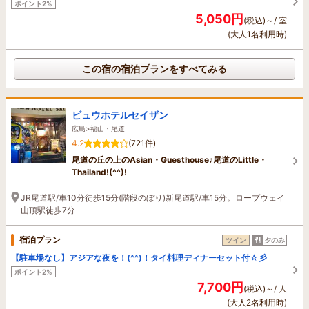
ポイント2%
5,050円
(税込)～/ 室
(大人1名利用時)
この宿の宿泊プランをすべてみる
ビュウホテルセイザン
広島>福山・尾道
4.2
(721件)
尾道の丘の上のAsian・Guesthouse♪尾道のLittle・
Thailand!(^^)!
JR尾道駅/車10分徒歩15分(階段のぼり)新尾道駅/車15分。ロープウェイ
山頂駅徒歩7分
宿泊プラン
ツイン
夕のみ
【駐車場なし】アジアな夜を！(^^)！タイ料理ディナーセット付☆彡
ポイント2%
7,700円
(税込)～/ 人
(大人2名利用時)