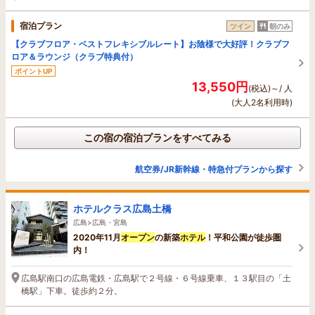
宿泊プラン
ツイン
朝のみ
【クラブフロア・ベストフレキシブルレート】お陰様で大好評！クラブフ
ロア＆ラウンジ（クラブ特典付）
ポイントUP
13,550円
(税込)～/ 人
(大人2名利用時)
この宿の宿泊プランをすべてみる
航空券/JR新幹線・特急付プランから探す
ホテルクラス広島土橋
広島>広島・宮島
2020年11月
オープン
の新築
ホテル
！平和公園が徒歩圏
内！
広島駅南口の広島電鉄・広島駅で２号線・６号線乗車、１３駅目の「土
橋駅」下車。徒歩約２分。