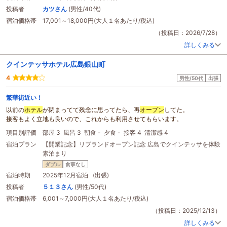
よく、旅の疲れや暑さが一気に和らぎ、到着した瞬間からリラックスした気分
投稿者
カツさん
(男性/40代)
になれました。
ホテル
全体も落ち着いた雰囲気で、上質な空間づくりがされて
宿泊価格帯
17,001～18,000円(大人１名あたり/税込)
いると感じました。
客室はもちろん館内全体が非常にきれいで、
オープン
したばかりならではの清
（投稿日：2026/7/28）
潔感があります。設備も新しく使いやすく、落ち着いた色合いのインテリアで
詳しくみる
ゆっくり過ごすことができました。特に嬉しかったのは、お風呂が洗い場付き
で、シャワーと浴槽が分かれていることです。広々とした浴室でゆっくり湯船
クインテッサホテル広島銀山町
に浸かることができ、一日の疲れをしっかり癒やすことができました。
また、環境への配慮が感じられた点も好印象でした。客室に用意されている飲
4
男性/50代
出張
料水はペットボトルではなく紙パックタイプとなっており、SDGsへの取り組
みが自然な形で取り入れられています。こうした環境に配慮した姿勢にも好感
繁華街近い！
が持てました。
以前の
ホテル
が閉まってて残念に思ってたら、再
オープン
してた。
ホテル
を出るとすぐに広島電鉄の路面電車乗り場があり、市内観光へのアクセ
接客もよく立地も良いので、これからも利用させてもらいます。
スも抜群です。原爆ドームや繁華街への移動もスムーズで、広島観光の拠点と
して申し分ありません。駅直結という抜群の利便性に加え、新しく清潔な客
項目別評価
部屋 3
風呂 3
朝食 -
夕食 -
接客 4
清潔感 4
室、心地よい香りに包まれた館内、そして環境への配慮まで兼ね備えた、とて
宿泊プラン
【開業記念】リブランドオープン記念 広島でクインテッサを体験
も満足度の高い
ホテル
でした。
素泊まり
ダブル
食事なし
宿泊時期
2025年12月宿泊 (出張)
投稿者
５１３さん
(男性/50代)
宿泊価格帯
6,001～7,000円(大人１名あたり/税込)
（投稿日：2025/12/13）
詳しくみる