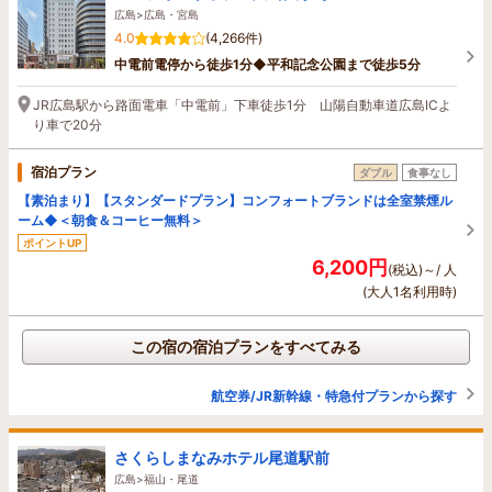
広島>広島・宮島
4.0
(4,266件)
中電前電停から徒歩1分◆平和記念公園まで徒歩5分
JR広島駅から路面電車「中電前」下車徒歩1分 山陽自動車道広島ICよ
り車で20分
宿泊プラン
ダブル
食事なし
【素泊まり】【スタンダードプラン】コンフォートブランドは全室禁煙ル
ーム◆＜朝食＆コーヒー無料＞
ポイントUP
6,200円
(税込)～/ 人
(大人1名利用時)
この宿の宿泊プランをすべてみる
航空券/JR新幹線・特急付プランから探す
さくらしまなみホテル尾道駅前
広島>福山・尾道