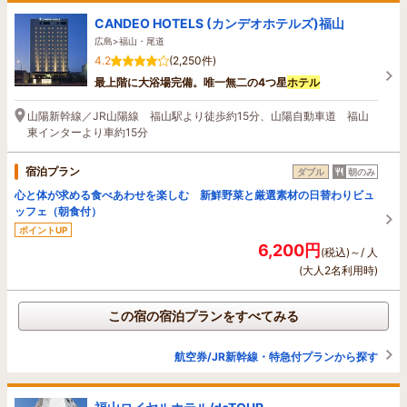
CANDEO HOTELS (カンデオホテルズ)福山
広島>福山・尾道
4.2
(2,250件)
最上階に大浴場完備。唯一無二の4つ星
ホテル
山陽新幹線／JR山陽線 福山駅より徒歩約15分、山陽自動車道 福山
東インターより車約15分
宿泊プラン
ダブル
朝のみ
心と体が求める食べあわせを楽しむ 新鮮野菜と厳選素材の日替わりビュ
ッフェ（朝食付）
ポイントUP
6,200円
(税込)～/ 人
(大人2名利用時)
この宿の宿泊プランをすべてみる
航空券/JR新幹線・特急付プランから探す