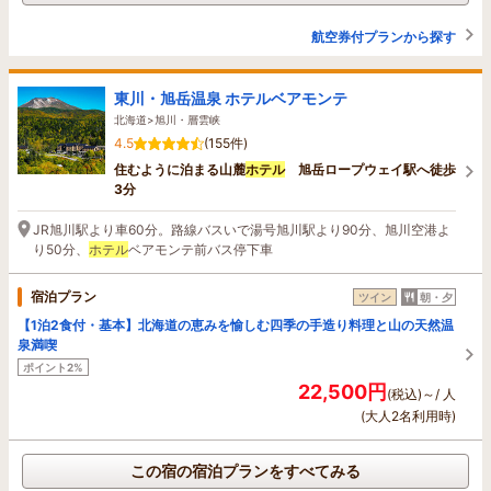
航空券付プランから探す
東川・旭岳温泉 ホテルベアモンテ
北海道>旭川・層雲峡
4.5
(155件)
住むように泊まる山麓
ホテル
旭岳ロープウェイ駅へ徒歩
3分
JR旭川駅より車60分。路線バスいで湯号旭川駅より90分、旭川空港よ
り50分、
ホテル
ベアモンテ前バス停下車
宿泊プラン
ツイン
朝・夕
【1泊2食付・基本】北海道の恵みを愉しむ四季の手造り料理と山の天然温
泉満喫
ポイント2%
22,500円
(税込)～/ 人
(大人2名利用時)
この宿の宿泊プランをすべてみる