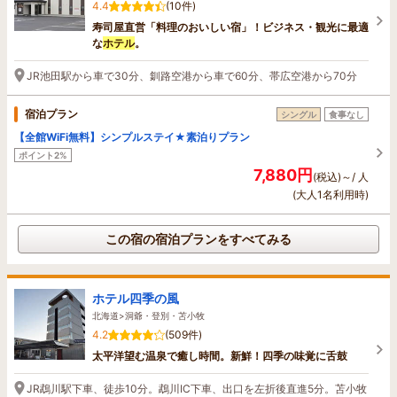
4.4
(10件)
寿司屋直営「料理のおいしい宿」！ビジネス・観光に最適
な
ホテル
。
JR池田駅から車で30分、釧路空港から車で60分、帯広空港から70分
宿泊プラン
シングル
食事なし
【全館WiFi無料】シンプルステイ★素泊りプラン
ポイント2%
7,880円
(税込)～/ 人
(大人1名利用時)
この宿の宿泊プランをすべてみる
ホテル四季の風
北海道>洞爺・登別・苫小牧
4.2
(509件)
太平洋望む温泉で癒し時間。新鮮！四季の味覚に舌鼓
JR鵡川駅下車、徒歩10分。鵡川IC下車、出口を左折後直進5分。苫小牧