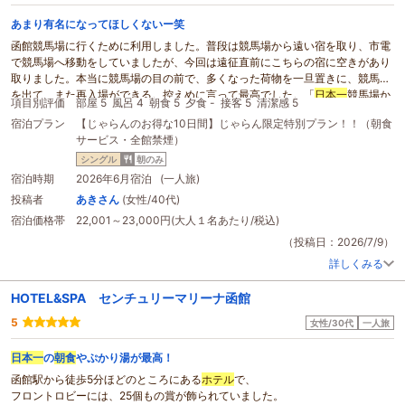
あまり有名になってほしくないー笑
函館競馬場に行くために利用しました。普段は競馬場から遠い宿を取り、市電
で競馬場へ移動をしていましたが、今回は遠征直前にこちらの宿に空きがあり
取りました。本当に競馬場の目の前で、多くなった荷物を一旦置きに、競馬場
を出て、また再入場ができる。控えめに言って最高でした。「
日本一
競馬場か
項目別評価
部屋 5
風呂 4
朝食 5
夕食 -
接客 5
清潔感 5
ら近い
ホテル
」を謳ってるだけあって、大変利便性が良かったです！私的に
宿泊プラン
【じゃらんのお得な10日間】じゃらん限定特別プラン！！（朝食
は、混み混みの市電に寿司づめ＆爪先立ちで立って数十分間、競馬場まで移
サービス・全館禁煙）
動、のストレスが全くなく、ほんっとうに良かったです！混んでしまうのでお
すすめしたくないくらい笑
シングル
朝のみ
セミバイキングと記載のあった
朝食
も「セミ」だし、どうせたかが知れてて、
宿泊時期
2026年6月宿泊 (一人旅)
某
ホテル
のようなふりかけおにぎりとゆで卵なんだろうなと想像してたら、大
投稿者
あきさん
(女性/40代)
手や大きい
ホテル
のやうな大きくて種類たくさんのバイキングではないです
宿泊価格帯
22,001～23,000円(大人１名あたり/税込)
が、それでも種類は多く、何しろどれもとても美味しい！
朝食
なしでもいいな
と思ってましたが、ここでは
朝食
正解でした！！！
（投稿日：2026/7/9）
部屋はコンパクトですが、導線も、使い勝手もよく、一人には十分で自分の部
詳しくみる
屋のような感覚で2泊過ごせました。
少し行けば湯の川温泉にも近いので次回は足を伸ばそうと思います。
HOTEL&SPA センチュリーマリーナ函館
ただ、
ホテル
近くはコンビニやスーパーがないので、駅前から、
ホテル
までの
途中の道で調達する(外食する)か、少し歩いてマックスバリュー、ローソン
5
女性/30代
一人旅
と、湯の川温泉方面には大きいコープとセブンイレブンがあります。各階に電
子レンジあります。
日本一
の
朝食
やぷかり湯が最高！
2日間大変お世話になりました。また泊まります。
函館駅から徒歩5分ほどのところにある
ホテル
で、
フロントロビーには、25個もの賞が飾られていました。