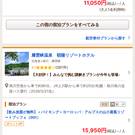
11,050円
(税込)～/ 人
(大人1名利用時)
この宿の宿泊プランをすべてみる
航空券付プランから探す
層雲峡温泉 朝陽リゾートホテル
北海道>旭川・層雲峡
4.1
(287件)
【大好評！】みんなで挑む謎解きプランが今年も登場♪
旭川空港から車で約90分。JR上川駅から車で約25分/札幌・旭川発の送
迎バス運行（2026/3/31迄）
宿泊プラン
和室
朝・夕
【飲み放題が無料】＜バイキング＞ヨーロッパ・アルプスの山小屋風リゾ
ートブッフェ（001）
ポイントUP
15,950円
(税込)～/ 人