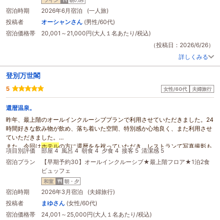
ホテル
でいろいろと情報を入手したところ函館駅から函館山山頂までのバスが
700円でロープウェイより安くて帰りは
ホテル
の前に止まっていただけるので
宿泊時期
2026年6月宿泊 (一人旅)
便利な事がわかり使わせていただきました。
投稿者
オーシャンさん
(男性/60代)
3泊したのですが、
朝食
会場ほ2ヶ所あり、朝からお酒も飲めます。
宿泊価格帯
20,001～21,000円(大人１名あたり/税込)
アゼリアがワイン松前が日本酒でした。
朝食
は、どちらで食べても満足しました。
（投稿日：2026/6/26）
アゼリアが有名ですが、松前め良かったです。
詳しくみる
いろいろ従業員さんに聞くと教えてくれます。
今回は、本当に楽しい旅でした。又、行った際には利用しようと思いました。
登別万世閣
3泊4日ありがとうございました。
5
女性/60代
夫婦旅行
還暦温泉。
昨年、最上階のオールインクルーシブプランで利用させていただきました。24
時間好きな飲み物が飲め、落ち着いた空間、特別感か心地良く、また利用させ
ていただきました。
また、今回は
ホテル
の方に還暦をを祝っていただき、レストランて写真撮影も
項目別評価
部屋 4
風呂 4
朝食 4
夕食 4
接客 5
清潔感 5
していただきました。とても感激し、記念になりました。
宿泊プラン
【早期予約30】オールインクルーシブ★最上階フロア★1泊2食
ありがとうございました。
ビュッフェ
ブュッフェも活気があり、美味しいお料理が沢山あり、
朝食
のお茶漬けは
日本
一
だと思います。
和室
朝・夕
温泉も広すぎず丁度良いです。
宿泊時期
2026年3月宿泊 (夫婦旅行)
帰りの際、スタッフさんが帰りの道中にと手に飴を握らせて下さって、心が温
投稿者
まゆさん
(女性/60代)
かくなりました。
宿泊価格帯
24,001～25,000円(大人１名あたり/税込)
登別に行く時はまた是非利用させて頂きます。