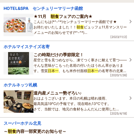
HOTEL&SPA センチュリーマリーナ函館
★11月
朝食
フェアのご案内★
こんにちは(*^-^*)センチュリーマリーナ函館です★
お待たせいたしました！！
朝食
ビュッフェ11月マンスリー
メニューのお知らせです(*^-^*)
[2023/11/2]
●マンスリーメニュー（テーマ：厚真町）
ホテルマイステイズ名寄
【期間】 2023年11月1日(水)
この時期だけの季節限定！
星空と雪を見つめながら、凍てつく寒さに耐えて育つ――
そんな意味がこもった名前の付いたほうれん草がありま
す。雪質
日本一
、もち米作付面積
日本一
の名寄市の北東、
[2020/1/26]
東風連にあるかんだファームで育てられたもの。
ホテルネッツ札幌
道内産メニュー勢ぞろい♪
おはようございます。本日の札幌は晴れ後雨、
最高気温19℃の予報です。現在晴れ13℃です。
さて、当館では、地元の食材をふんだんに使用した
[2025/4/18]
朝食
のご提供に心がけております。
その中の数品をご紹介致します。
スーパーホテル北見
～
朝食
内容一部変更のお知らせ～