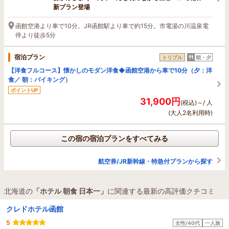
新プラン登場
函館空港より車で10分。JR函館駅より車で約15分。市電湯の川温泉電
停より徒歩5分
宿泊プラン
トリプル
朝・夕
【洋食フルコース】懐かしのモダン洋食◆函館空港から車で10分（夕：洋
食／ 朝：バイキング）
ポイントUP
31,900円
(税込)～/ 人
(大人2名利用時)
この宿の宿泊プランをすべてみる
航空券/JR新幹線・特急付プランから探す
北海道の
「ホテル 朝食 日本一」
に関連する最新の高評価クチコミ
クレドホテル函館
5
女性/40代
一人旅