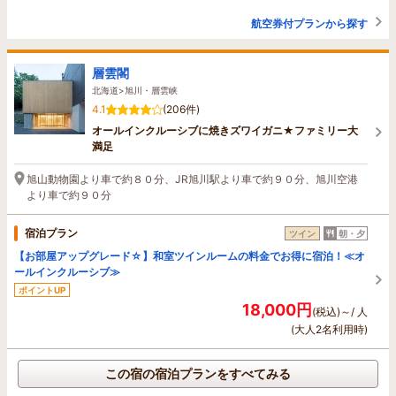
航空券付プランから探す
層雲閣
北海道>旭川・層雲峡
4.1
(206件)
オールインクルーシブに焼きズワイガニ★ファミリー大
満足
旭山動物園より車で約８０分、JR旭川駅より車で約９０分、旭川空港
より車で約９０分
宿泊プラン
ツイン
朝・夕
【お部屋アップグレード☆】和室ツインルームの料金でお得に宿泊！≪オ
ールインクルーシブ≫
ポイントUP
18,000円
(税込)～/ 人
(大人2名利用時)
この宿の宿泊プランをすべてみる