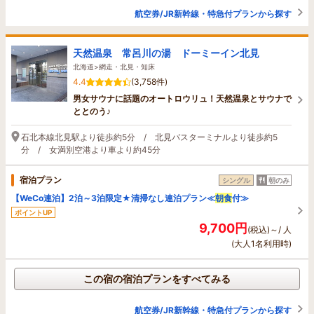
航空券/JR新幹線・特急付プランから探す
天然温泉 常呂川の湯 ドーミーイン北見
北海道>網走・北見・知床
4.4
(3,758件)
男女サウナに話題のオートロウリュ！天然温泉とサウナで
ととのう♪
石北本線北見駅より徒歩約5分 / 北見バスターミナルより徒歩約5
分 / 女満別空港より車より約45分
宿泊プラン
シングル
朝のみ
【WeCo連泊】2泊～3泊限定★清掃なし連泊プラン≪
朝食
付≫
ポイントUP
9,700円
(税込)～/ 人
(大人1名利用時)
この宿の宿泊プランをすべてみる
航空券/JR新幹線・特急付プランから探す