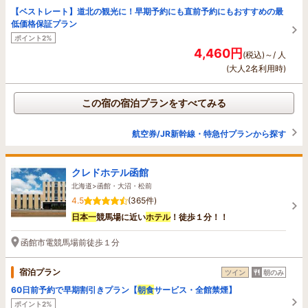
【ベストレート】道北の観光に！早期予約にも直前予約にもおすすめの最
低価格保証プラン
ポイント2%
4,460円
(税込)～/ 人
(大人2名利用時)
この宿の宿泊プランをすべてみる
航空券/JR新幹線・特急付プランから探す
クレドホテル函館
北海道>函館・大沼・松前
4.5
(365件)
日本一
競馬場に近い
ホテル
！徒歩１分！！
函館市電競馬場前徒歩１分
宿泊プラン
ツイン
朝のみ
60日前予約で早期割引きプラン【
朝食
サービス・全館禁煙】
ポイント2%