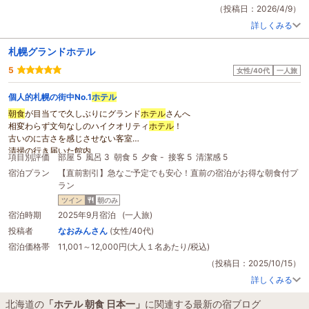
（投稿日：2026/4/9）
詳しくみる
札幌グランドホテル
5
女性/40代
一人旅
個人的札幌の街中No.1
ホテル
朝食
が目当てで久しぶりにグランド
ホテル
さんへ
相変わらず文句なしのハイクオリティ
ホテル
！
古いのに古さを感じさせない客室
清掃の行き届いた館内
項目別評価
部屋 5
風呂 3
朝食 5
夕食 -
接客 5
清潔感 5
教育のいきとどいた従業員
宿泊プラン
【直前割引】急なご予定でも安心！直前の宿泊がお得な朝食付プ
美味しくて種類の多い
ホテル
ラン
唯一ひとことつけるとしたら大浴場がないのが残念…
これで温泉とかあったら文句なしに
日本一
といいきれる
ホテル
だと思います
ツイン
朝のみ
宿泊時期
2025年9月宿泊 (一人旅)
投稿者
なおみんさん
(女性/40代)
宿泊価格帯
11,001～12,000円(大人１名あたり/税込)
（投稿日：2025/10/15）
詳しくみる
北海道の
「ホテル 朝食 日本一」
に関連する最新の宿ブログ