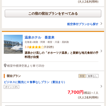
(大人2名利用時)
この宿の宿泊プランをすべてみる
航空券付プランから探す
温泉ホテル 喜楽来
北海道>釧路・阿寒・根室・川湯・屈斜路
3.8
(135件)
源泉かけ流しの「オホーツク温泉」と新鮮な地元食材の手
料理が自慢
根室中標津空港より車で25分
宿泊プラン
和室
食事なし
ビジネスに観光に☆食事なしプラン（素泊まり）
ポイント2%
7,700円
(税込)～/ 人
(大人2名利用時)