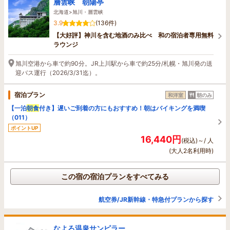
層雲峡 朝陽亭
北海道>旭川・層雲峡
3.9
(136件)
【大好評】神川を含む地酒のみ比べ 和の宿泊者専用無料
ラウンジ
旭川空港から車で約90分。JR上川駅から車で約25分/札幌・旭川発の送
迎バス運行（2026/3/31迄）。
宿泊プラン
和洋室
朝のみ
【一泊
朝食
付き】遅いご到着の方にもおすすめ！朝はバイキングを満喫
（011）
ポイントUP
16,440円
(税込)～/ 人
(大人2名利用時)
この宿の宿泊プランをすべてみる
航空券/JR新幹線・特急付プランから探す
なよろ温泉サンピラー