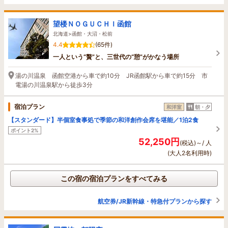
望楼ＮＯＧＵＣＨＩ函館
北海道>函館・大沼・松前
4.4
(65件)
一人という“贅”と、三世代の“憩”がかなう場所
湯の川温泉 函館空港から車で約10分 JR函館駅から車で約15分 市
電湯の川温泉駅から徒歩3分
宿泊プラン
和洋室
朝・夕
【スタンダード】半個室食事処で季節の和洋創作会席を堪能／1泊2食
ポイント2%
52,250円
(税込)～/ 人
(大人2名利用時)
この宿の宿泊プランをすべてみる
航空券/JR新幹線・特急付プランから探す