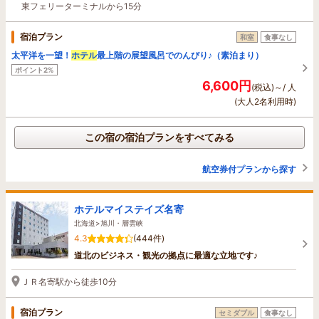
東フェリーターミナルから15分
宿泊プラン
和室
食事なし
太平洋を一望！
ホテル
最上階の展望風呂でのんびり♪（素泊まり）
ポイント2%
6,600円
(税込)～/ 人
(大人2名利用時)
この宿の宿泊プランをすべてみる
航空券付プランから探す
ホテルマイステイズ名寄
北海道>旭川・層雲峡
4.3
(444件)
道北のビジネス・観光の拠点に最適な立地です♪
ＪＲ名寄駅から徒歩10分
宿泊プラン
セミダブル
食事なし