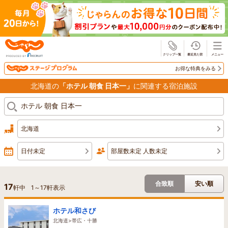
じゃらん
お得な特典をみる
北海道の
「ホテル 朝食 日本一」
に関連する宿泊施設
北海道
日付未定
部屋数未定 人数未定
合致順
安い順
17
軒中
1
～
17
軒表示
ホテル和さび
北海道>帯広・十勝