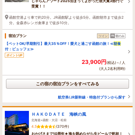
じゃらんアワード2025泊まってよかった宿大賞3部門で
受賞！！
函館空港より車で約20分。JR函館駅より徒歩5分。函館朝市まで徒歩2
分。金森赤レンガ倉庫まで徒歩10分。
宿泊プラン
ツイン
朝のみ
【ペットOK/早期割引】最大35％OFF！愛犬と過ごす函館の旅！≪
朝食
付：ビュッフェ≫
ポイントUP
23,900円
(税込)～/ 人
(大人2名利用時)
この宿の宿泊プランをすべてみる
航空券/JR新幹線・特急付プランから探す
ＨＡＫＯＤＡＴＥ 海峡の風
北海道>函館・大沼・松前
4.5
(370件)
おかげさまで10周年★海を眺めながら生ビールで乾杯！