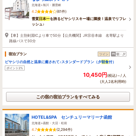
北海道>旭川・層雲峡
4.2
(61件)
雪質
日本一
を誇るピヤシリスキー場に隣接！温泉でリフレ
ッシュ♪
【車】士別剣淵ICより車で50分【公共機関】JR宗谷本線 名寄駅より
路線バスで30分
宿泊プラン
ツイン
朝・夕
ピヤシリの自然と温泉に癒されて♪スタンダードプラン（夕
朝食
付）
ポイント2%
10,450円
(税込)～/ 人
(大人2名利用時)
この宿の宿泊プランをすべてみる
HOTEL&SPA センチュリーマリーナ函館
北海道>函館・大沼・松前
4.7
(2,294件)