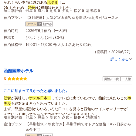
それくらい本当に魅力ある
ホテル
！
2泊したため、
朝食
は2種類味わえました。
項目別評価
部屋 5
風呂 5
朝食 5
夕食 -
接客 5
清潔感 5
バイキングでの
朝食
と、限定50人の囲炉裏
朝食
です。
宿泊プラン
【3月厳選】人気客室＆新客室を堪能♪≪朝食付/コース≫
どちらも朝から海鮮丼が食べられるなんて贅沢！
バイキングは朝一から行くことをおすすめします。
ダブル
朝のみ
朝一だとすんなり入れましたが、帰りの8:00台ではロビーに行列が出来ていま
宿泊時期
2026年6月宿泊 (一人旅)
した。
投稿者
ぴんくさん (女性/30代)
囲炉裏
朝食
は、初めての経験で個室でゆっくりと味わえました。(5.6人の場合
宿泊価格帯
16,001～17,000円(大人１名あたり/税込)
は個室ではなさそうでした)カートで運ばれてくる
朝食
、全種類いただきまし
た！（笑）
（投稿日：2026/6/27）
温泉ではぷかり湯という、力を抜くとふわっと体が浮く露天風呂があります。
詳しくみる
函館山や金森赤レンガ倉庫、そして海という景色もみられておすすめです。と
ても気に入り、3日間で6回入りました。
函館国際ホテル
私はセンチュリーマリーナ函館にして本当によかったです。
迷われている方は、一度行ってみてください！
5
男性/60代
一人旅
ここに泊まって良かったと思いました。
朝食
が美味しい
ホテル
日本一
ってテレビに出ていたので、函館に来たらこの
ホ
テル
を絶対泊まろうと思っていました。
まず、部屋の選別からいろいろな口コミを見ると西館のツインがマリーナが見
えていいと書いてあったのでそのツインに泊まりました。
項目別評価
部屋 5
風呂 5
朝食 5
夕食 -
接客 4
清潔感 5
大正解でした。ただ、大浴場まで少し歩きます。
宿泊プラン
【早期割28／朝食付き】早期予約でオトクな価格！※27日前から
ホテル
にはレンタサイクルがあって、無料で貸していただけました、スポーツ
返金不可
タイプでしたので乗れる方ならその方が函館満喫できます。
ツイン
朝のみ