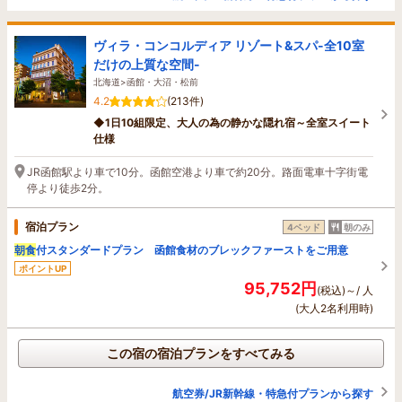
ヴィラ・コンコルディア リゾート&スパ-全10室
だけの上質な空間-
北海道>函館・大沼・松前
4.2
(213件)
◆1日10組限定、大人の為の静かな隠れ宿～全室スイート
仕様
JR函館駅より車で10分。函館空港より車で約20分。路面電車十字街電
停より徒歩2分。
宿泊プラン
4ベッド
朝のみ
朝食
付スタンダードプラン 函館食材のブレックファーストをご用意
ポイントUP
95,752円
(税込)～/ 人
(大人2名利用時)
この宿の宿泊プランをすべてみる
航空券/JR新幹線・特急付プランから探す