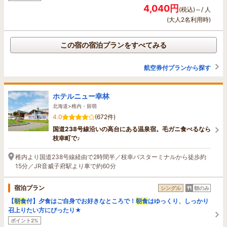
4,040円
(税込)～/ 人
(大人2名利用時)
この宿の宿泊プランをすべてみる
航空券付プランから探す
ホテルニュー幸林
北海道>稚内・留萌
4.0
(672件)
国道238号線沿いの高台にある温泉宿。毛ガニ食べるなら
枝幸町で♪
稚内より国道238号線経由で2時間半／枝幸バスターミナルから徒歩約
15分／JR音威子府駅より車で約60分
宿泊プラン
シングル
朝のみ
【
朝食
付】夕食はご自身でお好きなところで！
朝食
はゆっくり、しっかり
召上りたい方にぴったり★
ポイント2%