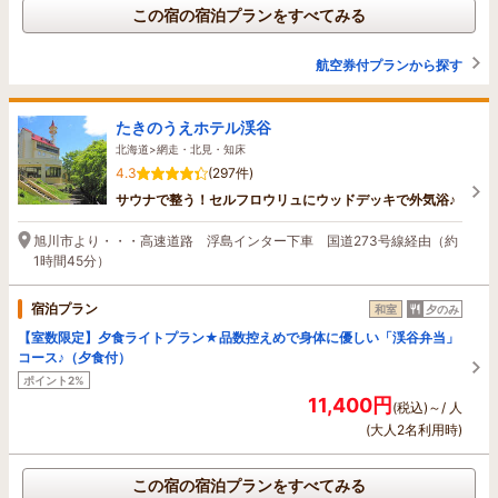
この宿の宿泊プランをすべてみる
航空券付プランから探す
たきのうえホテル渓谷
北海道>網走・北見・知床
4.3
(297件)
サウナで整う！セルフロウリュにウッドデッキで外気浴♪
旭川市より・・・高速道路 浮島インター下車 国道273号線経由（約
1時間45分）
宿泊プラン
和室
夕のみ
【室数限定】夕食ライトプラン★品数控えめで身体に優しい「渓谷弁当」
コース♪（夕食付）
ポイント2%
11,400円
(税込)～/ 人
(大人2名利用時)
この宿の宿泊プランをすべてみる