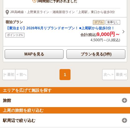
3時間前に予約されました
JR高崎線・上野東京ライン・湘南新宿ライン「上尾駅」東口から徒歩3分
宿泊プラン
ダブル
食事なし
【素泊まり】2026年6月リブランドオープン！ ■上尾駅から徒歩3分！
9,000円～
合計(税込)
ポイント2%
4,500円～/人(税込)
MAPを見る
プランを見る(3件)
1
|< 最初
< 前へ
次へ >
最後 >|
エリアを広げて施設を探す
旅館
上尾の旅館を絞り込む
駅周辺で絞り込む