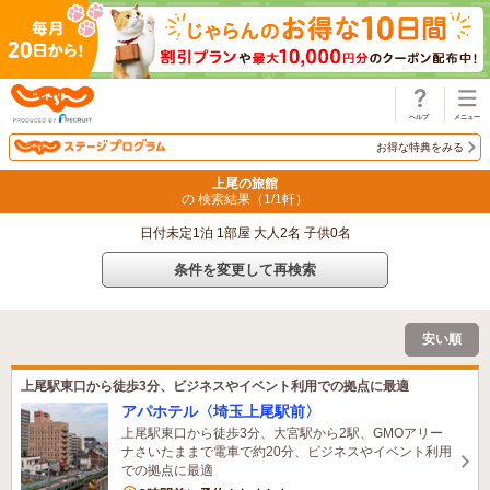
じゃらん
お得な特典をみる
上尾の旅館
の 検索結果（
1
/
1
軒）
日付未定1泊 1部屋 大人2名 子供0名
条件を変更して再検索
安い順
上尾駅東口から徒歩3分、ビジネスやイベント利用での拠点に最適
アパホテル〈埼玉上尾駅前〉
上尾駅東口から徒歩3分、大宮駅から2駅、GMOアリー
ナさいたままで電車で約20分、ビジネスやイベント利用
での拠点に最適