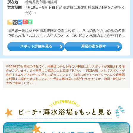
所在地
徳島県海部郡海陽町
営業期間
7月18日～8月下旬予定 ※詳細は海陽町観光協会HPをご確認く
ださい
海岸線一帯は室戸阿南海岸国定公園に位置し、八つの坂と八つの浜の名勝
で知られる「八坂八浜」の中のひとつ。白い砂浜と水質のよさが評判で
「快水浴場百選」の「海の部特選」にも選ばれている。
スポット詳細を見る
周辺の宿を探す
※2026年3月時点の情報です。掲載後にやむを得ない事情によりスポットが閉鎖される場
合がございます。必ず事前にご確認の上お出掛け下さい。「周辺の宿」としてスポットが
存在するエリア内の全ての宿をご紹介しています。該当スポットへのアクセスに交通機関
を利用する場合も含まれますのでご予約の際は宿にお問合せいただくか、地図・時刻表で
予めご確認ください。