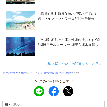
【関西近郊】綺麗な海水浴場おすすめ7
選！トイレ・シャワーなどビーチ情報も
【沖縄】赤ちゃん連れ沖縄旅行おすすめ2
泊3日モデルコース♪沖縄美ら海水族館も
→
海水浴についての記事をもっと見る
»
»
»
宿・ホテル予約TOP
特集&キャンペーン
ビーチ・海水浴場周辺の宿・ホテル・旅館2026
徳島
＼ このページをシェア ／
宿・ホテル