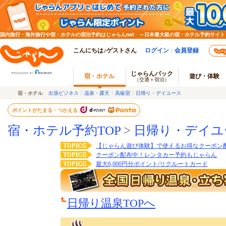
国内旅行・海外旅行や宿・ホテルの宿泊予約はじゃらんnet ～日本最大級の宿・ホテル予約サイト
こんにちは♪ゲストさん
ログイン
会員登録
じゃらんパック
宿・ホテル
遊び・体験
（交通＋宿泊）
宿・ホテル
出張ビジネス
温泉・露天
高級宿
日帰り・デイユース
ポイントがたまる・つかえる
宿・ホテル予約TOP
>
日帰り・デイユ
【じゃらん遊び体験】で使えるお得なクーポン
クーポン配布中！レンタカー予約もじゃらん
最大6,000円分ポイント/リクルートカード
日帰り温泉TOPへ