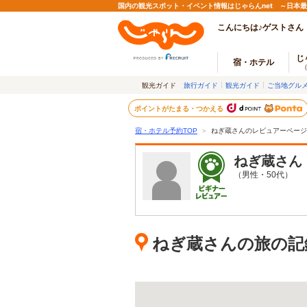
国内の観光スポット・イベント情報はじゃらんnet ～日本
こんにちは♪ゲストさん
じ
宿・ホテル
観光ガイド
旅行ガイド
観光ガイド
ご当地グル
ポイントがたまる・つかえる
宿・ホテル予約TOP
＞
ねぎ蔵さんのレビュアーページ
ねぎ蔵
さん
（男性・50代）
ねぎ蔵さんの旅の記