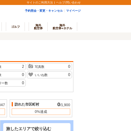
サイトのご利用方法
ヘルプ/問い合わせ
予約照会・変更・キャンセル
マイページ
海外
海外
ゴルフ
航空券
航空券+ホテル
2
0
数
写真数
0
0
数
いいね数
0
ワー数
0
訪れた市区町村
/47
/1,900
0%達成
旅したエリアで絞り込む