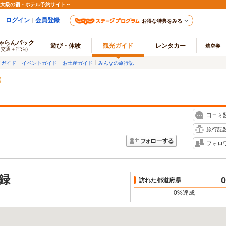
最大級の宿・ホテル予約サイト～
ログイン
会員登録
お得な特典をみる
ゃらんパック
遊び・体験
観光ガイド
レンタカー
航空券
（交通＋宿泊）
メガイド
イベントガイド
お土産ガイド
みんなの旅行記
口コミ
旅行記
フォロ
録
0
訪れた都道府県
0%達成