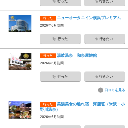
行った
行きたい
ニューオータニイン横浜プレミアム
行った
2026年6月訪問
行った
行きたい
湯岐温泉 和泉屋旅館
行った
2026年6月訪問
行った
行きたい
口コミを見る
美湯美食の離れ宿 河鹿荘（米沢・小
行った
野川温泉）
2026年6月訪問