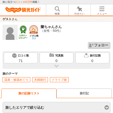
旅に役立つ
口コミ100万件
掲載！
検索
行きたい
メニュー
ゲスト
さん
蘭ちゃん
さん
（女性・50代）
メダル数
2コ
フォロー
口コミ数
写真数
旅行記数
71
0
0
旅のテーマ
温泉・秘湯めぐり
夫婦旅行
ドライブ旅
旅の記録リスト
旅行記
旅したエリアで絞り込む