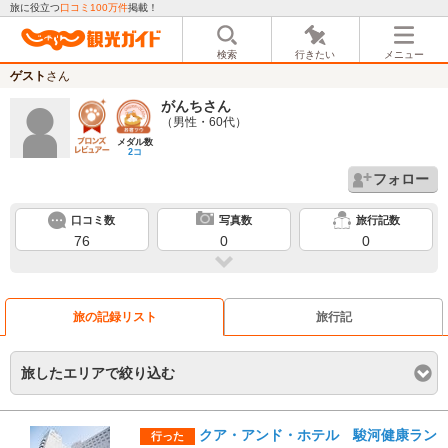
旅に役立つ
口コミ100万件
掲載！
検索
行きたい
メニュー
ゲスト
さん
がんち
さん
（男性・60代）
メダル数
2コ
フォロー
口コミ数
写真数
旅行記数
76
0
0
旅の記録リスト
旅行記
旅したエリアで絞り込む
クア・アンド・ホテル 駿河健康ラン
行った