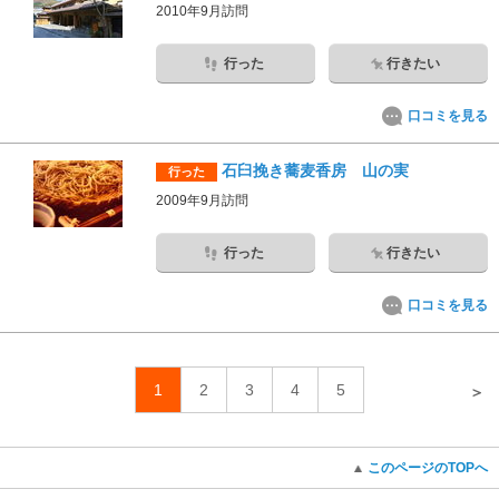
2010年9月訪問
行った
行きたい
口コミを見る
石臼挽き蕎麦香房 山の実
行った
2009年9月訪問
行った
行きたい
口コミを見る
1
2
3
4
5
＞
このページのTOPへ