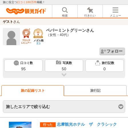
旅に役立つ
口コミ100万件
掲載！
検索
行きたい
メニュー
ゲスト
さん
ペパーミントグリーン
さん
（女性・40代）
メダル数
2コ
フォロー
口コミ数
写真数
旅行記数
95
50
0
旅の記録リスト
旅行記
旅したエリアで絞り込む
志摩観光ホテル ザ クラシック
行った