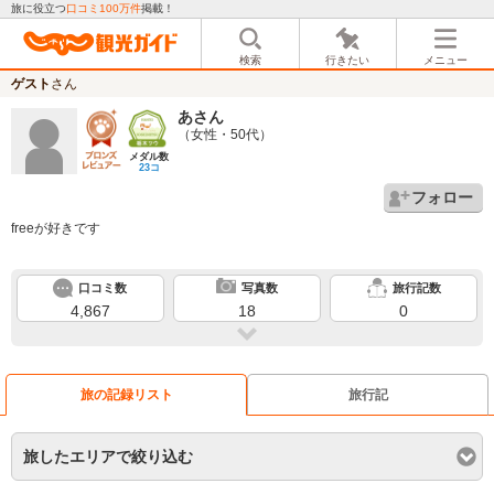
旅に役立つ
口コミ100万件
掲載！
検索
行きたい
メニュー
ゲスト
さん
あ
さん
（女性・50代）
メダル数
23コ
フォロー
freeが好きです
口コミ数
写真数
旅行記数
4,867
18
0
旅の記録リスト
旅行記
旅したエリアで絞り込む