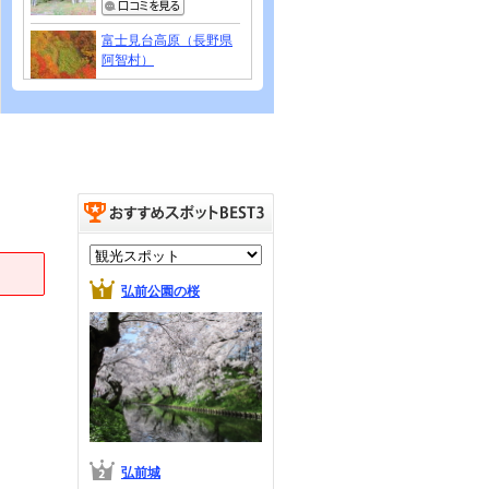
富士見台高原（長野県
阿智村）
分杭峠
弘前公園の桜
弘前城