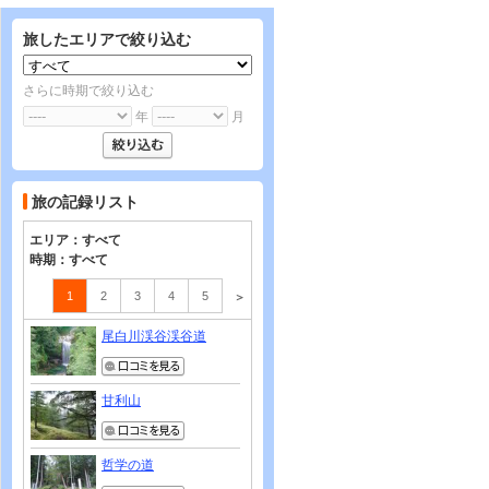
旅したエリアで絞り込む
さらに時期で絞り込む
年
月
旅の記録リスト
エリア：
すべて
時期：
すべて
1
2
3
4
5
＞
尾白川渓谷渓谷道
甘利山
哲学の道