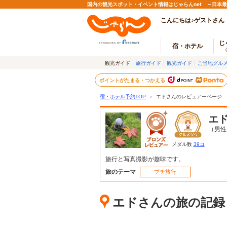
国内の観光スポット・イベント情報はじゃらんnet ～日本
こんにちは♪ゲストさん
じ
宿・ホテル
観光ガイド
旅行ガイド
観光ガイド
ご当地グル
ポイントがたまる・つかえる
宿・ホテル予約TOP
＞
エドさんのレビュアーページ
エ
（男性
メダル数
39コ
旅行と写真撮影が趣味です。
旅のテーマ
プチ旅行
エドさんの旅の記録