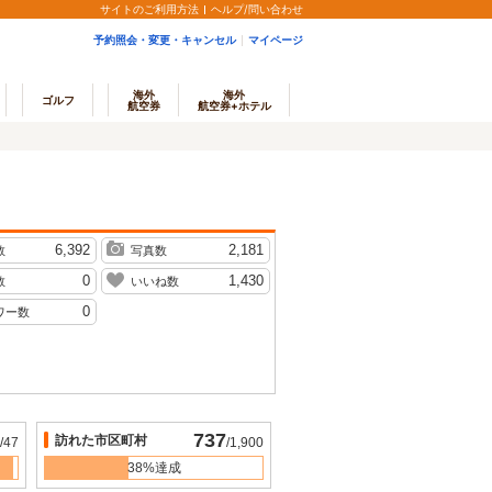
サイトのご利用方法
ヘルプ/問い合わせ
予約照会・変更・キャンセル
マイページ
海外
海外
ゴルフ
航空券
航空券+ホテル
6,392
2,181
数
写真数
0
1,430
数
いいね数
0
ワー数
737
訪れた市区町村
/47
/1,900
38%達成