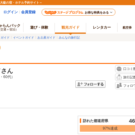
最大級の宿・ホテル予約サイト～
ログイン
会員登録
お得な特典をみる
ゃらんパック
遊び・体験
観光ガイド
レンタカー
航空券
（交通＋宿泊）
メガイド
イベントガイド
お土産ガイド
みんなの旅行記
口コミ
ド
さん
・60代）
旅行記
フォロ
46
訪れた都道府県
97%達成