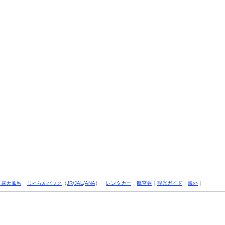
・露天風呂
じゃらんパック
（
JR
/
JAL
/
ANA
）
レンタカー
航空券
観光ガイド
海外