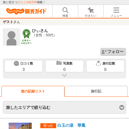
旅に役立つ
口コミ100万件
掲載！
検索
行きたい
メニュー
ゲスト
さん
ひぃ
さん
（女性・50代）
フォロー
口コミ数
写真数
旅行記数
3
0
0
旅の記録リスト
旅行記
旅したエリアで絞り込む
白玉の湯 華鳳
行った