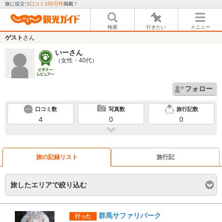
旅に役立つ
口コミ100万件
掲載！
検索
行きたい
メニュー
ゲスト
さん
いー
さん
（女性・40代）
フォロー
口コミ数
写真数
旅行記数
4
0
0
旅の記録リスト
旅行記
旅したエリアで絞り込む
群馬サファリパーク
行った