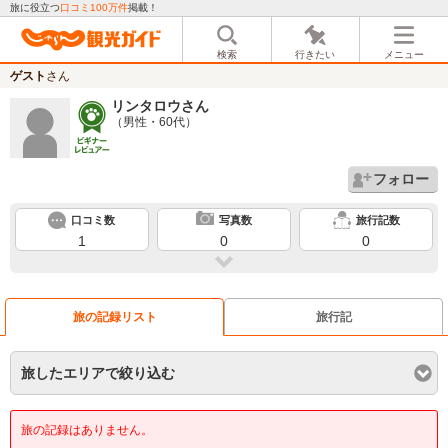
旅に役立つ
口コミ100万件
掲載！
検索
行きたい
メニュー
ゲスト
さん
リンタロウ
さん
（男性・60代）
フォロー
口コミ数
写真数
旅行記数
1
0
0
旅の記録リスト
旅行記
旅したエリアで絞り込む
旅の記録はありません。