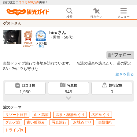
旅に役立つ
口コミ100万件
掲載！
検索
行きたい
メニュー
ゲスト
さん
hiro
さん
（男性・50代）
メダル数
26コ
フォロー
夫婦ドライブ旅行で各地を訪れています。 名湯の温泉を訪れたり、道の駅と
SA・PAに立ち寄りな...
続きを見る
口コミ数
写真数
旅行記数
1,950
945
0
旅のテーマ
リゾート旅行
山・高原
温泉・秘湯めぐり
名所めぐり
グルメ旅
古い町並み
写真旅行
お城めぐり
夫婦旅行
ドライブ旅