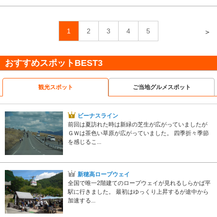
1
2
3
4
5
＞
おすすめスポットBEST3
観光スポット
ご当地グルメスポット
ビーナスライン
前回は夏訪れた時は新緑の芝生が広がっていましたが
ＧＷは茶色い草原が広がっていました。 四季折々季節
を感じるこ...
新穂高ロープウェイ
全国で唯一2階建てのロープウェイが見れるしらかば平
駅に行きました。 最初はゆっくり上昇するが途中から
加速する...