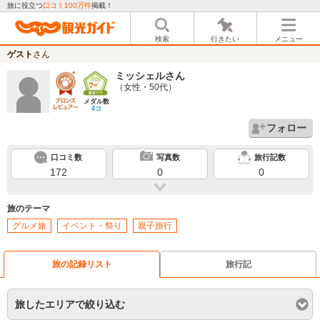
旅に役立つ
口コミ100万件
掲載！
検索
行きたい
メニュー
ゲスト
さん
ミッシェル
さん
（女性・50代）
メダル数
4コ
フォロー
口コミ数
写真数
旅行記数
172
0
0
旅のテーマ
グルメ旅
イベント・祭り
親子旅行
旅の記録リスト
旅行記
旅したエリアで絞り込む