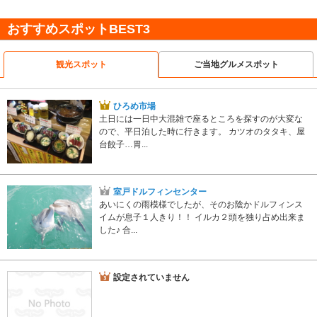
おすすめスポットBEST3
観光スポット
ご当地グルメスポット
ひろめ市場
土日には一日中大混雑で座るところを探すのが大変な
ので、平日泊した時に行きます。 カツオのタタキ、屋
台餃子…胃...
室戸ドルフィンセンター
あいにくの雨模様でしたが、そのお陰かドルフィンス
イムが息子１人きり！！ イルカ２頭を独り占め出来ま
した♪ 合...
設定されていません