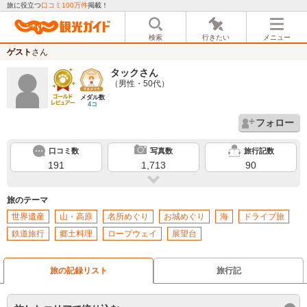
旅に役立つ
口コミ100万件
掲載！
検索
行きたい
メニュー
ゲスト
さん
タック
さん
（男性・50代）
メダル数
4コ
フォロー
口コミ数
写真数
旅行記数
191
1,713
90
旅のテーマ
世界遺産
山・高原
名所めぐり
お城めぐり
海
ドライブ旅
鉄道旅行
郷土料理
ロープウェイ
展望台
旅の記録リスト
旅行記