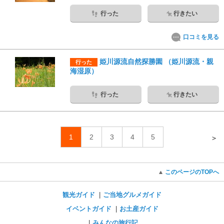
行った
行きたい
口コミを見る
姫川源流自然探勝園 （姫川源流・親
行った
海湿原）
行った
行きたい
1
2
3
4
5
＞
このページのTOPへ
観光ガイド
ご当地グルメガイド
イベントガイド
お土産ガイド
みんなの旅行記