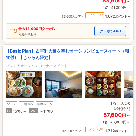
83,600
円～
1名
41,800円～
ポイントUP
1,672
83,600スコア～
ポイント～
最大
15,000円
クーポン
クーポンGET
利用条件あり
【Basic Plan】古宇利大橋を望むオーシャンビュースイート（朝
食付）【じゃらん限定】
プレミアオーシャンコーナースイート
1泊
大人2名
ツイン
朝のみ
禁煙ルーム
合計(税込)
IN
OUT
15:00～
～11:00
87,600
円～
1名
43,800円～
ポイントUP
1,752
87,600スコア～
ポイント～