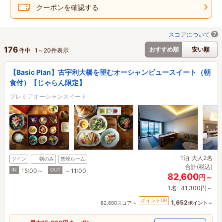
クーポンを確認する
スコアについて
176
おすすめ順
安い順
件中
1
～
20
件表示
【Basic Plan】古宇利大橋を望むオーシャンビュースイート（朝
食付）【じゃらん限定】
プレミアオーシャンスイート
1泊
大人2名
ツイン
朝のみ
禁煙ルーム
合計(税込)
IN
OUT
15:00～
～11:00
82,600
円～
1名
41,300円～
ポイントUP
1,652
82,600スコア～
ポイント～