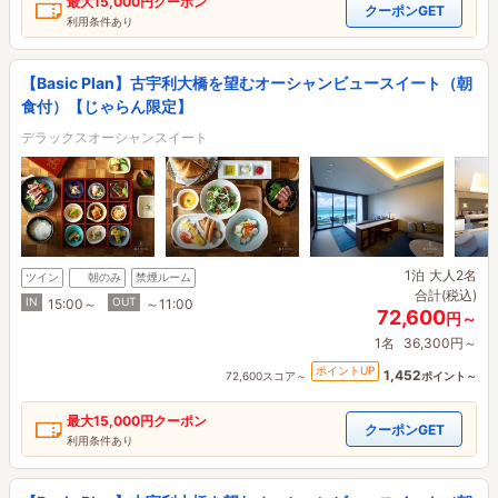
最大
15,000円
クーポン
クーポンGET
利用条件あり
【Basic Plan】古宇利大橋を望むオーシャンビュースイート（朝
食付）【じゃらん限定】
デラックスオーシャンスイート
1泊
大人2名
ツイン
朝のみ
禁煙ルーム
合計(税込)
IN
OUT
15:00～
～11:00
72,600
円～
1名
36,300円～
ポイントUP
1,452
72,600スコア～
ポイント～
最大
15,000円
クーポン
クーポンGET
利用条件あり