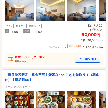
1泊
大人2名
ツイン
食事なし
禁煙ルーム
合計(税込)
IN
OUT
15:00～
～11:00
60,000
円～
1名
30,000円～
ポイントUP
1,200
60,000スコア～
ポイント～
最大
15,000円
クーポン
クーポンGET
利用条件あり
【事前決済限定・返金不可】贅沢なひとときを先取り！（朝食
付）【早期割60】
オーシャンスイート