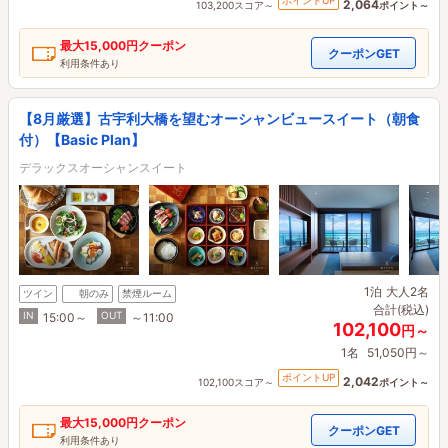
ポイントUP
2,064
103,200スコア～
ポイント～
最大
15,000円
クーポン
クーポンGET
利用条件あり
【8月厳選】古宇利大橋を望むオーシャンビュースイート（朝食
付）【Basic Plan】
デラックスオーシャンスイート
1泊
大人2名
ツイン
朝のみ
禁煙ルーム
合計(税込)
IN
OUT
15:00～
～11:00
102,100
円～
1名
51,050円～
ポイントUP
2,042
102,100スコア～
ポイント～
最大
15,000円
クーポン
クーポンGET
利用条件あり