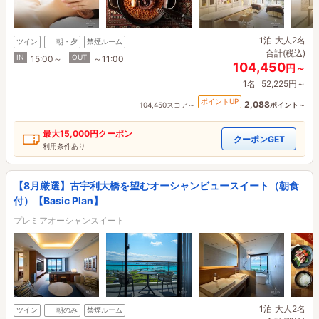
1泊
大人2名
ツイン
朝・夕
禁煙ルーム
合計(税込)
IN
OUT
15:00～
～11:00
104,450
円～
1名
52,225円～
ポイントUP
2,088
104,450スコア～
ポイント～
最大
15,000円
クーポン
クーポンGET
利用条件あり
【8月厳選】古宇利大橋を望むオーシャンビュースイート（朝食
付）【Basic Plan】
プレミアオーシャンスイート
1泊
大人2名
ツイン
朝のみ
禁煙ルーム