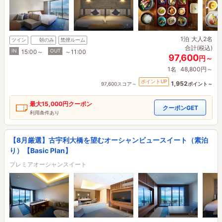
1泊
大人2名
ツイン
朝のみ
禁煙ルーム
合計(税込)
IN
OUT
15:00～
～11:00
97,600
円～
1名
48,800円～
ポイントUP
1,952
97,600スコア～
ポイント～
最大
15,000円
クーポン
クーポンGET
利用条件あり
【8月厳選】古宇利大橋を望むオーシャンビュースイート（素泊
り）【Basic Plan】
プレミアオーシャンスイート