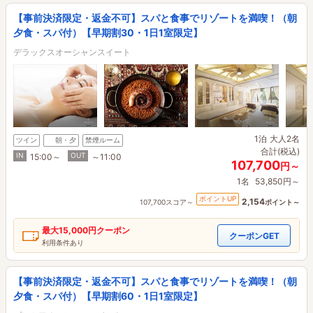
【事前決済限定・返金不可】スパと食事でリゾートを満喫！（朝
夕食・スパ付）【早期割30・1日1室限定】
デラックスオーシャンスイート
1泊
大人2名
ツイン
朝・夕
禁煙ルーム
合計(税込)
IN
OUT
15:00～
～11:00
107,700
円～
1名
53,850円～
ポイントUP
2,154
107,700スコア～
ポイント～
最大
15,000円
クーポン
クーポンGET
利用条件あり
【事前決済限定・返金不可】スパと食事でリゾートを満喫！（朝
夕食・スパ付）【早期割60・1日1室限定】