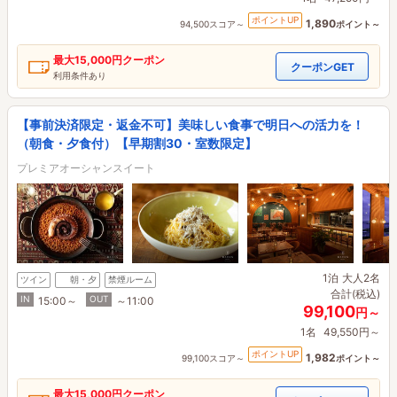
ポイントUP
1,890
94,500スコア～
ポイント～
最大
15,000円
クーポン
クーポンGET
利用条件あり
【事前決済限定・返金不可】美味しい食事で明日への活力を！
（朝食・夕食付）【早期割30・室数限定】
プレミアオーシャンスイート
1泊
大人2名
ツイン
朝・夕
禁煙ルーム
合計(税込)
IN
OUT
15:00～
～11:00
99,100
円～
1名
49,550円～
ポイントUP
1,982
99,100スコア～
ポイント～
最大
15,000円
クーポン