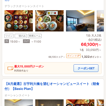
デラックスオーシャンスイート
1泊
大人2名
ツイン
朝のみ
禁煙ルーム
合計(税込)
IN
OUT
15:00～
～11:00
66,100
円～
1名
33,050円～
ポイントUP
1,322
66,100スコア～
ポイント～
最大
15,000円
クーポン
クーポンGET
利用条件あり
【8月厳選】古宇利大橋を望むオーシャンビュースイート（朝食
付）【Basic Plan】
オーシャンスイート