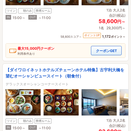
1泊
大人2名
ツイン
朝のみ
禁煙ルーム
合計(税込)
IN
OUT
15:00～
～11:00
58,600
円～
1名
29,300円～
ポイントUP
1,172
58,600スコア～
ポイント～
最大
15,000円
クーポン
クーポンGET
利用条件あり
【ダイワロイネットホテルズチェーンホテル特集】古宇利大橋を
望むオーシャンビュースイート（朝食付）
デラックスオーシャンコーナースイート
1泊
大人2名
ツイン
朝のみ
禁煙ルーム
合計(税込)
IN
OUT
15:00～
～11:00