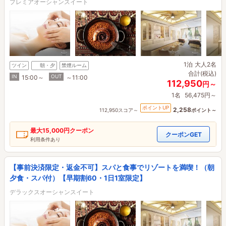
プレミアオーシャンスイート
1泊
大人2名
ツイン
朝・夕
禁煙ルーム
合計(税込)
IN
OUT
15:00～
～11:00
112,950
円～
1名
56,475円～
ポイントUP
2,258
112,950スコア～
ポイント～
最大
15,000円
クーポン
クーポンGET
利用条件あり
【事前決済限定・返金不可】スパと食事でリゾートを満喫！（朝
夕食・スパ付）【早期割60・1日1室限定】
デラックスオーシャンスイート