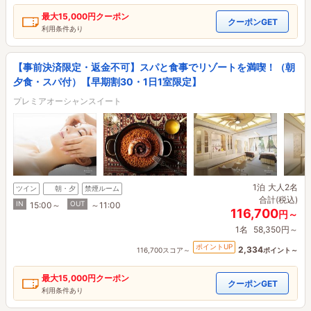
最大
15,000円
クーポン
クーポンGET
利用条件あり
【事前決済限定・返金不可】スパと食事でリゾートを満喫！（朝
夕食・スパ付）【早期割30・1日1室限定】
プレミアオーシャンスイート
1泊
大人2名
ツイン
朝・夕
禁煙ルーム
合計(税込)
IN
OUT
15:00～
～11:00
116,700
円～
1名
58,350円～
ポイントUP
2,334
116,700スコア～
ポイント～
最大
15,000円
クーポン
クーポンGET
利用条件あり