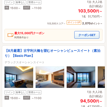
1泊
大人2名
ツイン
食事なし
禁煙ルーム
合計(税込)
IN
OUT
15:00～
～11:00
103,500
円～
1名
51,750円～
ポイントUP
2,070
103,500スコア～
ポイント～
最大
15,000円
クーポン
クーポンGET
利用条件あり
【8月厳選】古宇利大橋を望むオーシャンビュースイート（素泊
り）【Basic Plan】
デラックスオーシャンスイート
1泊
大人2名
ツイン
食事なし
禁煙ルーム
合計(税込)
IN
OUT
15:00～
～11:00
94,500
円～
1名
47,250円～