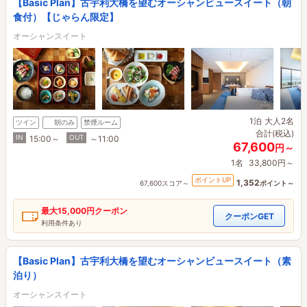
【Basic Plan】古宇利大橋を望むオーシャンビュースイート（朝
食付）【じゃらん限定】
オーシャンスイート
1泊
大人2名
ツイン
朝のみ
禁煙ルーム
合計(税込)
IN
OUT
15:00～
～11:00
67,600
円～
1名
33,800円～
ポイントUP
1,352
67,600スコア～
ポイント～
最大
15,000円
クーポン
クーポンGET
利用条件あり
【Basic Plan】古宇利大橋を望むオーシャンビュースイート（素
泊り）
オーシャンスイート