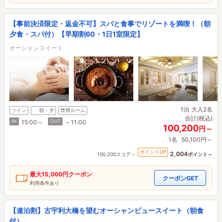
【事前決済限定・返金不可】スパと食事でリゾートを満喫！（朝
夕食・スパ付）【早期割60・1日1室限定】
オーシャンスイート
1泊
大人2名
ツイン
朝・夕
禁煙ルーム
合計(税込)
IN
OUT
15:00～
～11:00
100,200
円～
1名
50,100円～
ポイントUP
2,004
100,200スコア～
ポイント～
最大
15,000円
クーポン
クーポンGET
利用条件あり
【連泊割】古宇利大橋を望むオーシャンビュースイート（朝食
付）