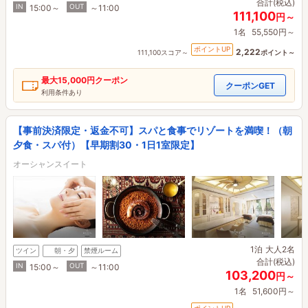
合計(税込)
IN
OUT
15:00～
～11:00
111,100
円～
1名
55,550円～
ポイントUP
2,222
111,100スコア～
ポイント～
最大
15,000円
クーポン
クーポンGET
利用条件あり
【事前決済限定・返金不可】スパと食事でリゾートを満喫！（朝
夕食・スパ付）【早期割30・1日1室限定】
オーシャンスイート
1泊
大人2名
ツイン
朝・夕
禁煙ルーム
合計(税込)
IN
OUT
15:00～
～11:00
103,200
円～
1名
51,600円～