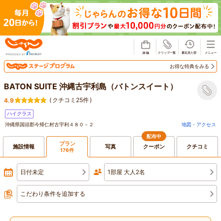
じゃらん
お得な特典をみる
BATON SUITE 沖縄古宇利島（バトンスイート）
(
クチコミ25件
)
4.9
ハイクラス
沖縄県国頭郡今帰仁村古宇利４８０－２
地図・アクセス
配布中
プラン
施設情報
写真
クーポン
クチコミ
176件
日付未定
1部屋 大人2名
こだわり条件を追加する