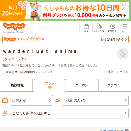
じゃらん
お得な特典をみる
ｗａｎｄｅｒｌｕｓｔ ｓｈｉｍａ
(
クチコミ2件
)
有効クチコミ数に達していないためクチコミ評価は表示しておりません。
三重県志摩市阿児町国府２９９３－３
地図・アクセス
プラン
施設情報
クーポン
クチコミ
1件
日付未定
1部屋 大人2名
こだわり条件を追加する