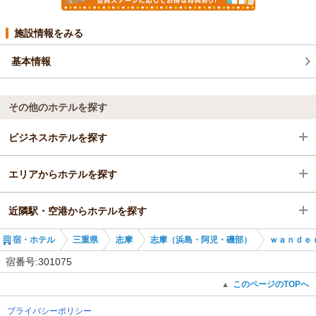
施設情報をみる
基本情報
その他のホテルを探す
ビジネスホテルを探す
エリアからホテルを探す
三重県
近隣駅・空港からホテルを探す
志摩
三重県
宿・ホテル
三重県
志摩
志摩（浜島・阿児・磯部）
ｗａｎｄｅ
志摩（浜島・阿児・磯部）
志摩
鵜方駅
宿番号:301075
志摩（浜島・阿児・磯部）
志摩神明駅
このページのTOPへ
▲
プライバシーポリシー