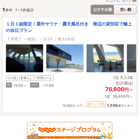
スコアについて
1
おすすめ順
安い順
件中
1
～
1
件表示
１日１組限定！屋外サウナ・露天風呂付き 海辺の貸別荘で極上
の休日プラン
【 禁煙 】 一棟貸し（ 3LDK ）最大6名様
1泊
大人2名
その他
食事なし
禁煙ルーム
合計(税込)
IN
OUT
15:00～
～11:00
76,800
円～
1名
38,400円～
2
ポイント
%
1,536
76,800スコア～
ポイント～