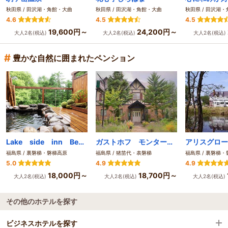
秋田県 / 田沢湖・角館・大曲
秋田県 / 田沢湖・角館・大曲
秋田県 / 田沢湖
4.6
4.5
4.5
19,600円～
24,200円～
大人2名(税込)
大人2名(税込)
大人2名(税込)
#
豊かな自然に囲まれたペンション
Lake side inn Beehive(びーはいぶ）
ガストホフ モンターニャ
アリスグロー
福島県 / 裏磐梯・磐梯高原
福島県 / 猪苗代・表磐梯
福島県 / 裏磐梯
5.0
4.9
4.9
18,000円～
18,700円～
大人2名(税込)
大人2名(税込)
大人2名(税込)
その他のホテルを探す
ビジネスホテルを探す