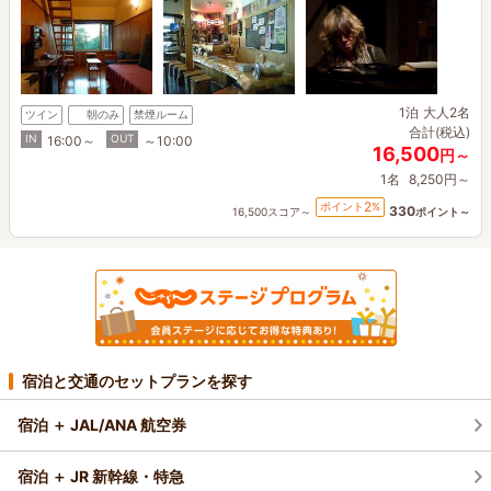
1泊
大人2名
ツイン
朝のみ
禁煙ルーム
合計(税込)
IN
OUT
16:00～
～10:00
16,500
円～
1名
8,250円～
2
ポイント
%
330
16,500スコア～
ポイント～
宿泊と交通のセットプランを探す
宿泊 ＋ JAL/ANA 航空券
宿泊 ＋ JR 新幹線・特急