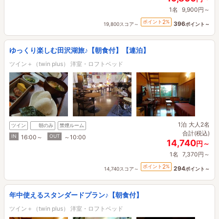
1名
9,900円～
2
ポイント
%
396
19,800スコア～
ポイント～
ゆっくり楽しむ田沢湖旅♪【朝食付】【連泊】
ツイン＋（twin plus） 洋室・ロフトベッド
1泊
大人2名
ツイン
朝のみ
禁煙ルーム
合計(税込)
IN
OUT
16:00～
～10:00
14,740
円～
1名
7,370円～
2
ポイント
%
294
14,740スコア～
ポイント～
年中使えるスタンダードプラン♪【朝食付】
ツイン＋（twin plus） 洋室・ロフトベッド