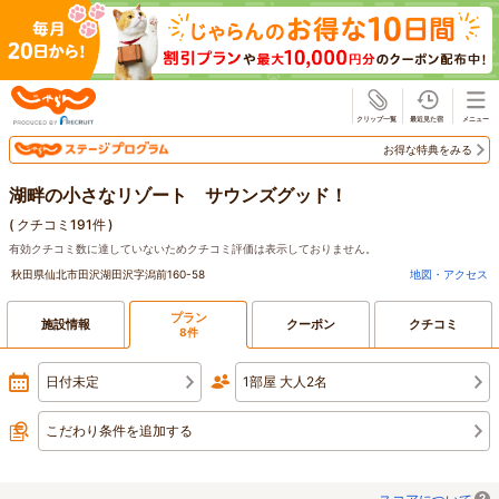
じゃらん
お得な特典をみる
湖畔の小さなリゾート サウンズグッド！
(
クチコミ191件
)
有効クチコミ数に達していないためクチコミ評価は表示しておりません。
秋田県仙北市田沢湖田沢字潟前160-58
地図・アクセス
プラン
施設情報
クーポン
クチコミ
8件
日付未定
1部屋 大人2名
こだわり条件を追加する