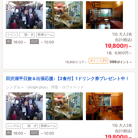
1泊
大人2名
ツイン
朝・夕
禁煙ルーム
合計(税込)
IN
OUT
16:00～
～10:00
19,800
円～
1名
9,900円～
2
ポイント
%
396
19,800スコア～
ポイント～
田沢湖平日旅＆出張応援♪【2食付】1ドリンク券プレゼント中！
シングル＋（single plus） 洋室・ロフトベッド
1泊
大人2名
シングル
朝・夕
禁煙ルーム
合計(税込)
IN
OUT
16:00～
～10:00
19,800
円～