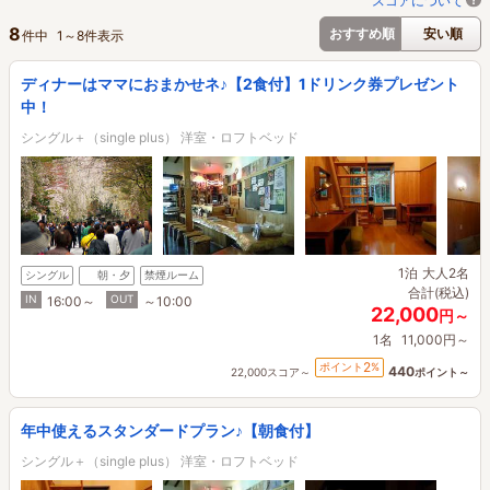
スコアについて
8
おすすめ順
安い順
件中
1
～
8
件表示
ディナーはママにおまかせネ♪【2食付】1ドリンク券プレゼント
中！
シングル＋（single plus） 洋室・ロフトベッド
1泊
大人2名
シングル
朝・夕
禁煙ルーム
合計(税込)
IN
OUT
16:00～
～10:00
22,000
円～
1名
11,000円～
2
ポイント
%
440
22,000スコア～
ポイント～
年中使えるスタンダードプラン♪【朝食付】
シングル＋（single plus） 洋室・ロフトベッド