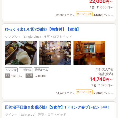
22,000
円～
1名
11,000円～
2
ポイント
%
440
22,000スコア～
ポイント～
ゆっくり楽しむ田沢湖旅♪【朝食付】【連泊】
シングル＋（single plus） 洋室・ロフトベッド
1泊
大人2名
シングル
朝のみ
禁煙ルーム
合計(税込)
IN
OUT
16:00～
～10:00
14,740
円～
1名
7,370円～
2
ポイント
%
294
14,740スコア～
ポイント～
田沢湖平日旅＆出張応援♪【2食付】1ドリンク券プレゼント中！
ツイン＋（twin plus） 洋室・ロフトベッド