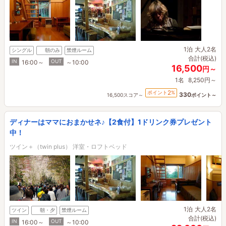
1泊
大人2名
シングル
朝のみ
禁煙ルーム
合計(税込)
IN
OUT
16:00～
～10:00
16,500
円～
1名
8,250円～
2
ポイント
%
330
16,500スコア～
ポイント～
ディナーはママにおまかせネ♪【2食付】1ドリンク券プレゼント
中！
ツイン＋（twin plus） 洋室・ロフトベッド
1泊
大人2名
ツイン
朝・夕
禁煙ルーム
合計(税込)
IN
OUT
16:00～
～10:00