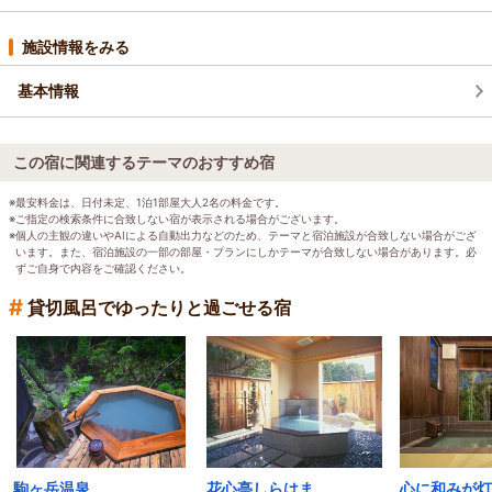
施設情報をみる
基本情報
この宿に関連するテーマのおすすめ宿
※最安料金は、日付未定、1泊1部屋大人2名の料金です。
※ご指定の検索条件に合致しない宿が表示される場合がございます。
※個人の主観の違いやAIによる自動出力などのため、テーマと宿泊施設が合致しない場合がござ
います。また、宿泊施設の一部の部屋・プランにしかテーマが合致しない場合があります。必
ずご自身で内容をご確認ください。
#
貸切風呂でゆったりと過ごせる宿
駒ヶ岳温泉
花心亭しらはま