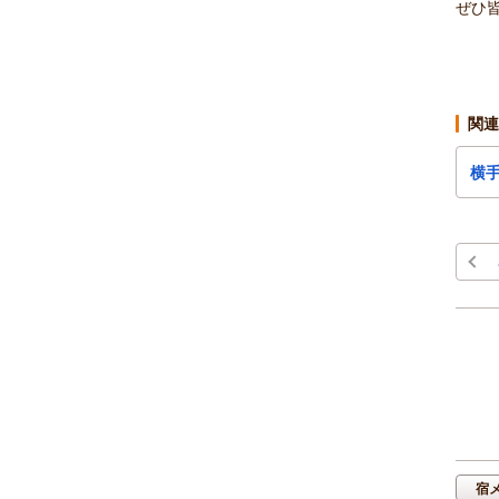
ぜひ皆
関連
横
宿