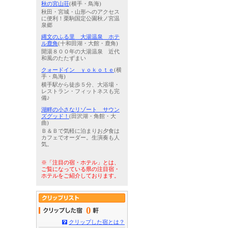
秋の宮山荘
(横手・鳥海)
秋田・宮城・山形へのアクセス
に便利！栗駒国定公園秋ノ宮温
泉郷
縄文のふる里 大湯温泉 ホテ
ル鹿角
(十和田湖・大館・鹿角)
開湯８００年の大湯温泉 近代
和風のたたずまい
クォードイン ｙｏｋｏｔｅ
(横
手・鳥海)
横手駅から徒歩５分、大浴場・
レストラン・フィットネスも完
備♪
湖畔の小さなリゾート サウン
ズグッド！
(田沢湖・角館・大
曲)
Ｂ＆Ｂで気軽に泊まりお夕食は
カフェでオーダー。生演奏も人
気。
※「注目の宿・ホテル」とは、
ご覧になっている県の注目宿・
ホテルをご紹介しております。
0
クリップした宿とは？