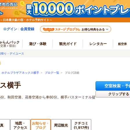
 ～日本最大級の宿・ホテル予約サイト～
ログイン
会員登録
お得な特典をみる
ゃらんパック
遊び・体験
観光ガイド
レンタカー
航空券
（交通＋宿泊）
日帰り・デイユース
>
ホテルプラザアネックス横手
>
ブログ一覧
> ブログ詳細
ス横手
空室検索・予
クリップする
5分。秋田空港、花巻空港から車60分。横手バスターミナル徒
地図・
お知らせ・
クチコミ
真
周辺観光
アクセス
ブログ
(1,917件)