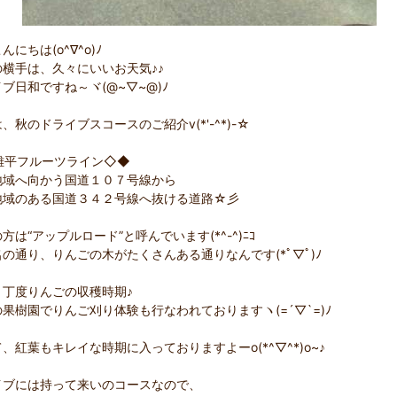
んにちは(o^∇^o)ﾉ
の横手は、久々にいいお天気♪♪
ブ日和ですね～ヾ(@~▽~@)ﾉ
、秋のドライブスコースのご紹介v(*'-^*)-☆
雄平フルーツライン◇◆
地域へ向かう国道１０７号線から
地域のある国道３４２号線へ抜ける道路☆彡
方は“アップルロード”と呼んでいます(*^-^)ﾆｺ
の通り、りんごの木がたくさんある通りなんです(*ﾟ▽ﾟ)ﾉ
、丁度りんごの収穫時期♪
果樹園でりんご刈り体験も行なわれておりますヽ(=´▽`=)ﾉ
、紅葉もキレイな時期に入っておりますよーo(*^▽^*)o~♪
イブには持って来いのコースなので、