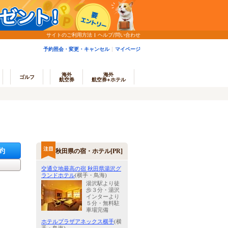
サイトのご利用方法
ヘルプ/問い合わせ
予約照会・変更・キャンセル
マイページ
海外
海外
ゴルフ
航空券
航空券+ホテル
約
秋田県の宿・ホテル[PR]
交通立地最高の宿 秋田県湯沢グ
ランドホテル
(横手・鳥海)
湯沢駅より徒
歩３分・湯沢
インターより
５分・無料駐
車場完備
ホテルプラザアネックス横手
(横