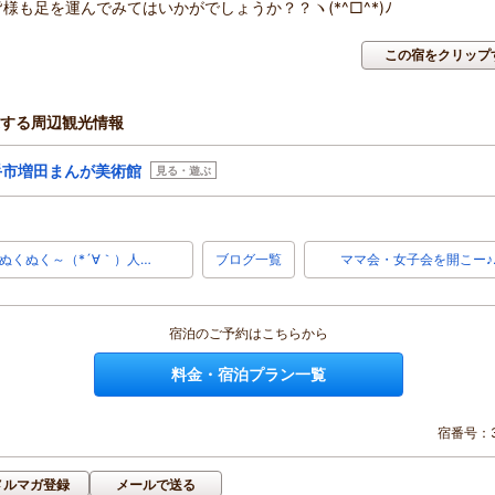
様も足を運んでみてはいかがでしょうか？？ヽ(*^□^*)ﾉ
この宿をクリップ
する周辺観光情報
手市増田まんが美術館
見る・遊ぶ
ぬくぬく～（*´∀｀）人…
ブログ一覧
ママ会・女子会を開こー♪
宿泊のご予約はこちらから
料金・宿泊プラン一覧
宿番号：3
メルマガ登録
メールで送る