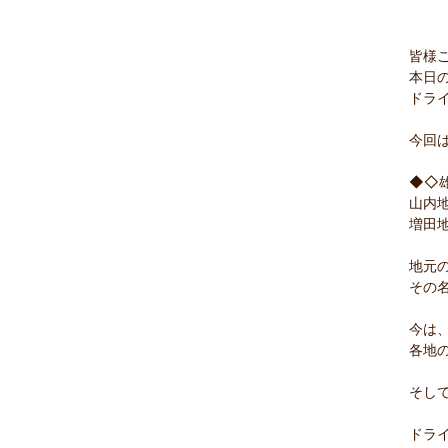
皆様こ
本日
ドライ
今回は
◆◇
山内
増田
地元の
その名
今は
各地の
そして
ドラ