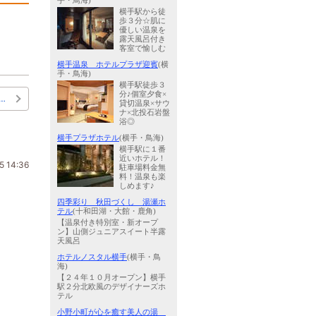
手・鳥海)
横手駅から徒
歩３分☆肌に
優しい温泉を
露天風呂付き
客室で愉しむ
横手温泉 ホテルプラザ迎賓
(横
手・鳥海)
横手駅徒歩３
分♪個室夕食×
…
貸切温泉×サウ
ナ×北投石岩盤
浴◎
横手プラザホテル
(横手・鳥海)
横手駅に１番
近いホテル！
5 14:36
駐車場料金無
料！温泉も楽
しめます♪
四季彩り 秋田づくし 湯瀬ホ
テル
(十和田湖・大館・鹿角)
【温泉付き特別室・新オープ
ン】山側ジュニアスイート半露
天風呂
ホテルノスタル横手
(横手・鳥
海)
【２４年１０月オープン】横手
駅２分北欧風のデザイナーズホ
テル
小野小町が心を癒す美人の湯