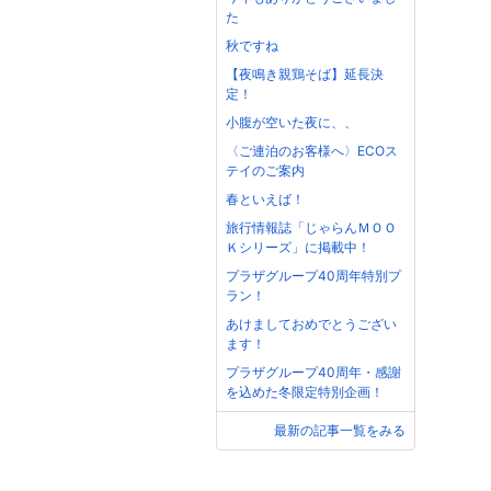
た
秋ですね
【夜鳴き親鶏そば】延長決
定！
小腹が空いた夜に、、
〈ご連泊のお客様へ〉ECOス
テイのご案内
春といえば！
旅行情報誌「じゃらんＭＯＯ
Ｋシリーズ」に掲載中！
プラザグループ40周年特別プ
ラン！
あけましておめでとうござい
ます！
プラザグループ40周年・感謝
を込めた冬限定特別企画！
最新の記事一覧をみる