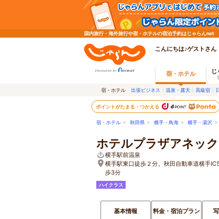
国内旅行・海外旅行や宿・ホテルの宿泊予約はじゃらんnet
こんにちは♪ゲストさん
じ
宿・ホテル
宿・ホテル
出張ビジネス
温泉・露天
高級宿
ポイントがたまる・つかえる
宿・ホテル
>
秋田県
>
横手・鳥海
>
横手・湯沢
ホテルプラザアネック
横手駅前温泉
横手駅東口徒歩２分。秋田自動車道横手IC
歩3分
ハイクラス
基本情報
料金・宿泊プラン
写