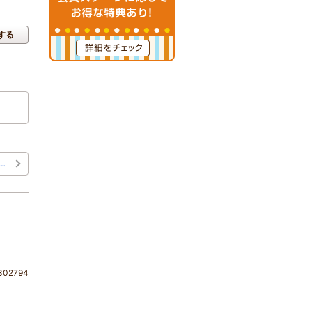
する
…
02794