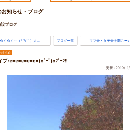
のお知らせ・ブログ
施設ブログ
ぬくぬく～（*´∀｀）人…
ブログ一覧
ママ会・女子会を開こー♪
おすすめ
♪ε=ε=ε=ε=ε=(oﾟｰﾟ)oﾌﾞｰﾝ!!
更新 : 2010/11/