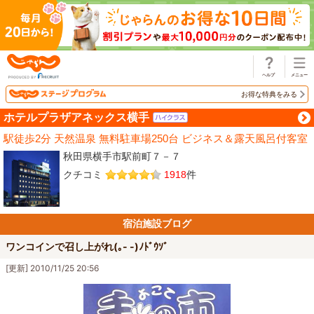
じゃらん
お得な特典をみる
ホテルプラザアネックス横手
駅徒歩2分 天然温泉 無料駐車場250台 ビジネス＆露天風呂付客室
秋田県横手市駅前町７－７
クチコミ
1918
件
宿泊施設ブログ
ワンコインで召し上がれ(｡- -)ﾉﾄﾞｳｿﾞ
[更新] 2010/11/25 20:56