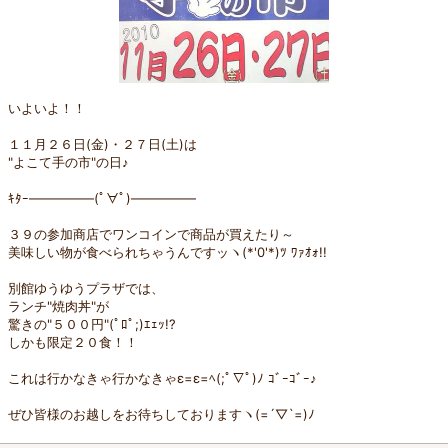
いよいよ！！
１１月２６日(金)・２７日(土)は
"よこて手の市"の日♪
ｷﾀｰ―――――(ﾟ∀ﾟ)―――――
３９の参加商店でワンコインで商品が買えたり～
美味しい物が食べられちゃうんですッヽ(*'0'*)ﾂ ﾜｧｵｫ!!
別館ゆうゆうプラザでは、
ランチ"焼肉丼"が
驚きの"５００円"(ﾟﾛﾟ;)ｴｪｯ!?
しかも限定２０食！！
これは行かなきゃ行かなきゃε=ε=ﾍ(;ﾟ∇ﾟ)ﾉ ｺﾞｰｺﾞｰ♪
ぜひ皆様のお越しをお待ちしておりますヽ(=´▽`=)ﾉ