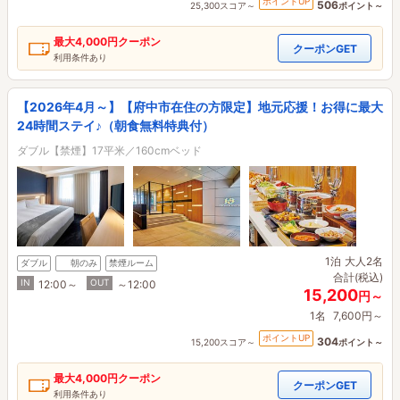
ポイントUP
506
25,300スコア～
ポイント～
最大
4,000円
クーポン
クーポンGET
利用条件あり
【2026年4月～】【府中市在住の方限定】地元応援！お得に最大
24時間ステイ♪（朝食無料特典付）
ダブル【禁煙】17平米／160cmベッド
1泊
大人2名
ダブル
朝のみ
禁煙ルーム
合計(税込)
IN
OUT
12:00～
～12:00
15,200
円～
1名
7,600円～
ポイントUP
304
15,200スコア～
ポイント～
最大
4,000円
クーポン
クーポンGET
利用条件あり