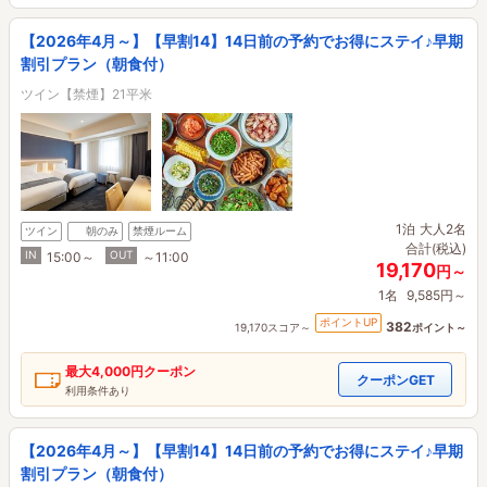
【2026年4月～】【早割14】14日前の予約でお得にステイ♪早期
割引プラン（朝食付）
ツイン【禁煙】21平米
1泊
大人2名
ツイン
朝のみ
禁煙ルーム
合計(税込)
IN
OUT
15:00～
～11:00
19,170
円～
1名
9,585円～
ポイントUP
382
19,170スコア～
ポイント～
最大
4,000円
クーポン
クーポンGET
利用条件あり
【2026年4月～】【早割14】14日前の予約でお得にステイ♪早期
割引プラン（朝食付）