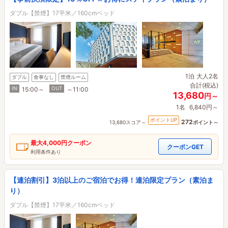
ダブル【禁煙】17平米／160cmベッド
1泊
大人2名
ダブル
食事なし
禁煙ルーム
合計(税込)
IN
OUT
15:00～
～11:00
13,680
円～
1名
6,840円～
ポイントUP
272
13,680スコア～
ポイント～
最大
4,000円
クーポン
クーポンGET
利用条件あり
【連泊割引】3泊以上のご宿泊でお得！連泊限定プラン（素泊ま
り）
ダブル【禁煙】17平米／160cmベッド