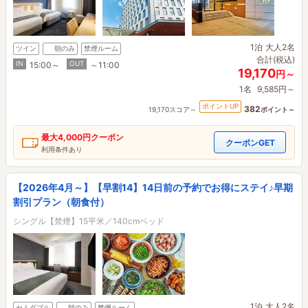
1泊
大人2名
ツイン
朝のみ
禁煙ルーム
合計(税込)
IN
OUT
15:00～
～11:00
19,170
円～
1名
9,585円～
ポイントUP
382
19,170スコア～
ポイント～
最大
4,000円
クーポン
クーポンGET
利用条件あり
【2026年4月～】【早割14】14日前の予約でお得にステイ♪早期
割引プラン（朝食付）
シングル【禁煙】15平米／140cmベッド
1泊
大人2名
セミダブル
朝のみ
禁煙ルーム