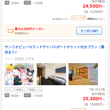
合計(税込)
IN
OUT
12:00～
～12:00
24,500
円～
1名
12,250円～
ポイントUP
490
24,500スコア～
ポイント～
最大
4,000円
クーポン
クーポンGET
利用条件あり
サンリオピューロランドデイパスポートチケット付きプラン（素
泊まり）
ツイン【禁煙】21平米
1泊
大人2名
ツイン
食事なし
禁煙ルーム
合計(税込)
IN
OUT
15:00～
～11:00
25,300
円～
1名
12,650円～