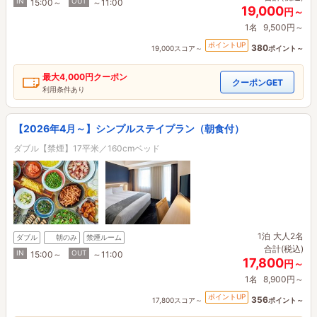
IN
OUT
15:00～
～11:00
19,000
円～
1名
9,500円～
ポイントUP
380
19,000スコア～
ポイント～
最大
4,000円
クーポン
クーポンGET
利用条件あり
【2026年4月～】シンプルステイプラン（朝食付）
ダブル【禁煙】17平米／160cmベッド
1泊
大人2名
ダブル
朝のみ
禁煙ルーム
合計(税込)
IN
OUT
15:00～
～11:00
17,800
円～
1名
8,900円～
ポイントUP
356
17,800スコア～
ポイント～