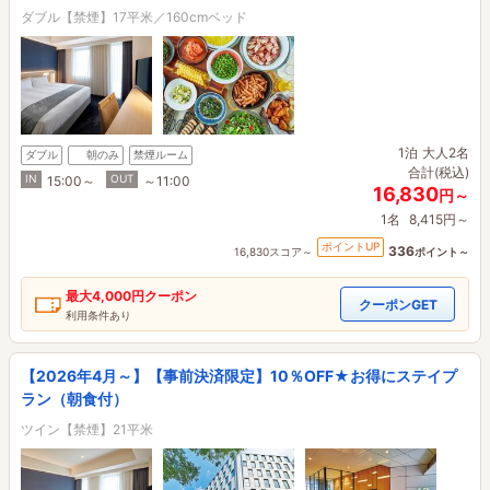
ダブル【禁煙】17平米／160cmベッド
1泊
大人2名
ダブル
朝のみ
禁煙ルーム
合計(税込)
IN
OUT
15:00～
～11:00
16,830
円～
1名
8,415円～
ポイントUP
336
16,830スコア～
ポイント～
最大
4,000円
クーポン
クーポンGET
利用条件あり
【2026年4月～】【事前決済限定】10％OFF★お得にステイプ
ラン（朝食付）
ツイン【禁煙】21平米