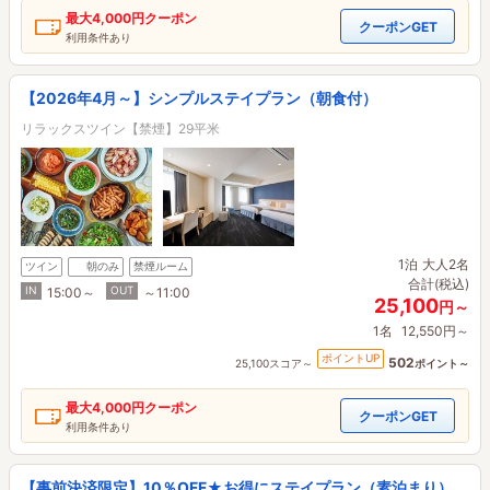
最大
4,000円
クーポン
クーポンGET
利用条件あり
【2026年4月～】シンプルステイプラン（朝食付）
リラックスツイン【禁煙】29平米
1泊
大人2名
ツイン
朝のみ
禁煙ルーム
合計(税込)
IN
OUT
15:00～
～11:00
25,100
円～
1名
12,550円～
ポイントUP
502
25,100スコア～
ポイント～
最大
4,000円
クーポン
クーポンGET
利用条件あり
【事前決済限定】10％OFF★お得にステイプラン（素泊まり）