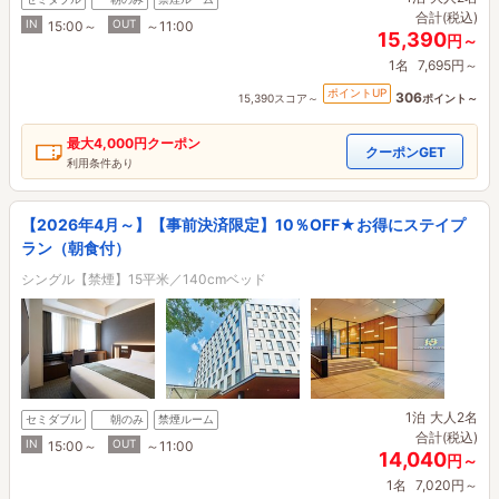
合計(税込)
IN
OUT
15:00～
～11:00
15,390
円～
1名
7,695円～
ポイントUP
306
15,390スコア～
ポイント～
最大
4,000円
クーポン
クーポンGET
利用条件あり
【2026年4月～】【事前決済限定】10％OFF★お得にステイプ
ラン（朝食付）
シングル【禁煙】15平米／140cmベッド
1泊
大人2名
セミダブル
朝のみ
禁煙ルーム
合計(税込)
IN
OUT
15:00～
～11:00
14,040
円～
1名
7,020円～