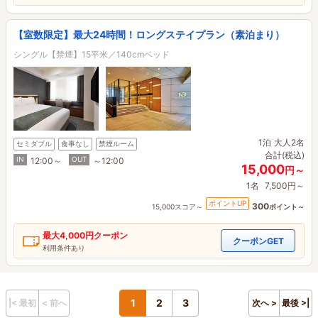
【室数限定】最大24時間！ロングステイプラン（素泊まり）
シングル【禁煙】15平米／140cmベッド
1泊
大人2名
セミダブル
食事なし
禁煙ルーム
合計(税込)
IN
OUT
12:00～
～12:00
15,000
円～
1名
7,500円～
ポイントUP
300
15,000スコア～
ポイント～
最大
4,000円
クーポン
クーポンGET
利用条件あり
1
2
3
|< 最初
< 前へ
次へ >
最後 >|