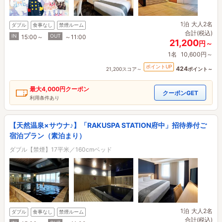
1泊
大人2名
ダブル
食事なし
禁煙ルーム
合計(税込)
IN
OUT
15:00～
～11:00
21,200
円～
1名
10,600円～
ポイントUP
424
21,200スコア～
ポイント～
最大
4,000円
クーポン
クーポンGET
利用条件あり
【天然温泉×サウナ♪】「RAKUSPA STATION府中」招待券付ご
宿泊プラン（素泊まり）
ダブル【禁煙】17平米／160cmベッド
1泊
大人2名
ダブル
食事なし
禁煙ルーム
合計(税込)