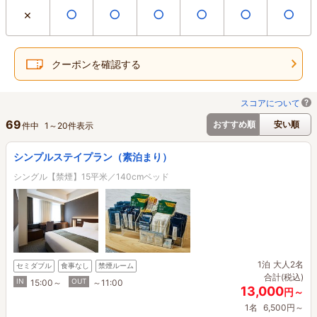
×
○
○
○
○
○
○
クーポンを確認する
スコアについて
69
おすすめ順
安い順
件中
1
～
20
件表示
シンプルステイプラン（素泊まり）
シングル【禁煙】15平米／140cmベッド
1泊
大人2名
セミダブル
食事なし
禁煙ルーム
合計(税込)
IN
OUT
15:00～
～11:00
13,000
円～
1名
6,500円～