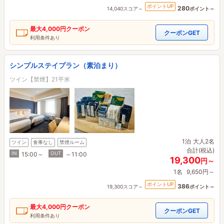
ポイントUP
280
14,040スコア～
ポイント～
最大
4,000円
クーポン
クーポンGET
利用条件あり
シンプルステイプラン（素泊まり）
ツイン【禁煙】21平米
1泊
大人2名
ツイン
食事なし
禁煙ルーム
合計(税込)
IN
OUT
15:00～
～11:00
19,300
円～
1名
9,650円～
ポイントUP
386
19,300スコア～
ポイント～
最大
4,000円
クーポン
クーポンGET
利用条件あり