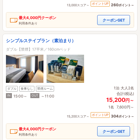
ポイントUP
260
13,000スコア～
ポイント～
最大
4,000円
クーポン
クーポンGET
利用条件あり
シンプルステイプラン（素泊まり）
ダブル【禁煙】17平米／160cmベッド
1泊
大人2名
ダブル
食事なし
禁煙ルーム
合計(税込)
IN
OUT
15:00～
～11:00
15,200
円～
1名
7,600円～
ポイントUP
304
15,200スコア～
ポイント～
最大
4,000円
クーポン
クーポンGET
利用条件あり