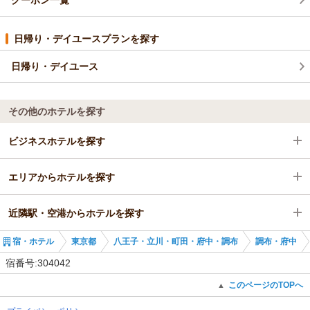
日帰り・デイユースプランを探す
日帰り・デイユース
その他のホテルを探す
ビジネスホテルを探す
エリアからホテルを探す
東京都
近隣駅・空港からホテルを探す
八王子・立川・町田・府中・調布
東京都
宿・ホテル
東京都
八王子・立川・町田・府中・調布
調布・府中
調布・府中
八王子・立川・町田・府中・調布
府中駅
宿番号:304042
府中駅
調布・府中
府中競馬正門前駅
このページのTOPへ
▲