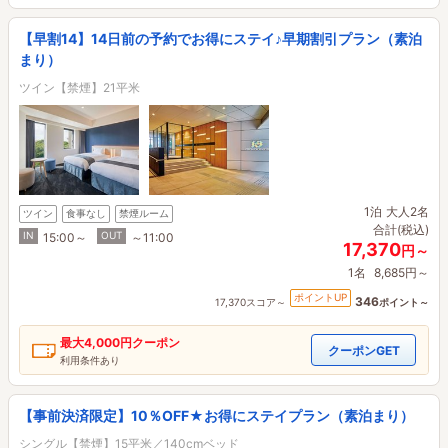
【早割14】14日前の予約でお得にステイ♪早期割引プラン（素泊
まり）
ツイン【禁煙】21平米
1泊
大人2名
ツイン
食事なし
禁煙ルーム
合計(税込)
IN
OUT
15:00～
～11:00
17,370
円～
1名
8,685円～
ポイントUP
346
17,370スコア～
ポイント～
最大
4,000円
クーポン
クーポンGET
利用条件あり
【事前決済限定】10％OFF★お得にステイプラン（素泊まり）
シングル【禁煙】15平米／140cmベッド