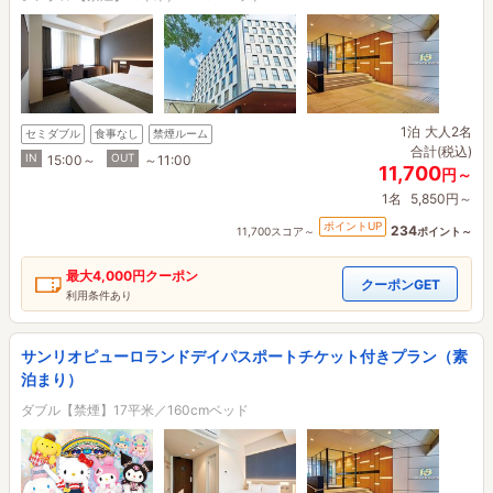
1泊
大人2名
セミダブル
食事なし
禁煙ルーム
合計(税込)
IN
OUT
15:00～
～11:00
11,700
円～
1名
5,850円～
ポイントUP
234
11,700スコア～
ポイント～
最大
4,000円
クーポン
クーポンGET
利用条件あり
サンリオピューロランドデイパスポートチケット付きプラン（素
泊まり）
ダブル【禁煙】17平米／160cmベッド