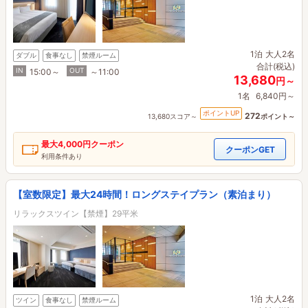
1泊
大人2名
ダブル
食事なし
禁煙ルーム
合計(税込)
IN
OUT
15:00～
～11:00
13,680
円～
1名
6,840円～
ポイントUP
272
13,680スコア～
ポイント～
最大
4,000円
クーポン
クーポンGET
利用条件あり
【室数限定】最大24時間！ロングステイプラン（素泊まり）
リラックスツイン【禁煙】29平米
1泊
大人2名
ツイン
食事なし
禁煙ルーム