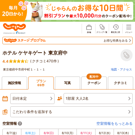
じゃらん
お得な特典をみる
ホテル ケヤキゲート 東京府中
(
クチコミ470件
)
4.4
東京都府中市府中町１－１－１
地図・アクセス
配布中
プラン
施設情報
写真
クーポン
クチコミ
69件
日付未定
1部屋 大人2名
こだわり条件を追加する
空室情報
空室情報をもっとみる
8/7
(金)
8/8
(土)
8/9
(日)
8/10
(月)
8/11
(火)
8/12
(水)
8/13
(木)