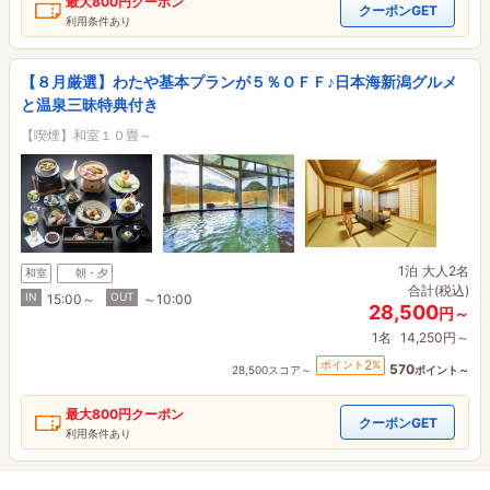
最大
800円
クーポン
クーポンGET
利用条件あり
【８月厳選】わたや基本プランが５％ＯＦＦ♪日本海新潟グルメ
と温泉三昧特典付き
【喫煙】和室１０畳～
1泊
大人2名
和室
朝・夕
合計(税込)
IN
OUT
15:00～
～10:00
28,500
円～
1名
14,250円～
2
ポイント
%
570
28,500スコア～
ポイント～
最大
800円
クーポン
クーポンGET
利用条件あり