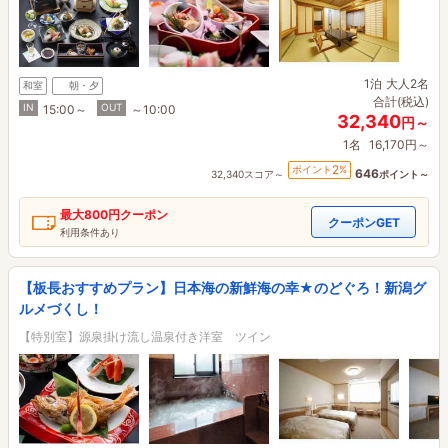
1泊
大人2名
和室
朝・夕
合計(税込)
IN
OUT
15:00～
～10:00
32,340
円～
1名
16,170円～
2
ポイント
%
646
32,340スコア～
ポイント～
最大
800円
クーポン
クーポンGET
利用条件あり
【板長おすすめプラン】日本海の新鮮海の幸★のどぐろ！新潟グ
ルメづくし！
【特別室】源泉掛け流し温泉付き洋室 ツイン