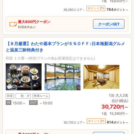
1名
19,630円～
2
ポイント
%
784
39,260スコア～
ポイント～
最大
800円
クーポン
クーポンGET
利用条件あり
【８月厳選】わたや基本プランが５％ＯＦＦ♪日本海新潟グルメ
と温泉三昧特典付き
和室 １０畳～(特別プランの為お部屋指定はできません)
1泊
大人2名
和室
朝・夕
禁煙ルーム
合計(税込)
IN
OUT
15:00～
～10:00
30,720
円～
1名
15,360円～
2
ポイント
%
614
30,720スコア～
ポイント～