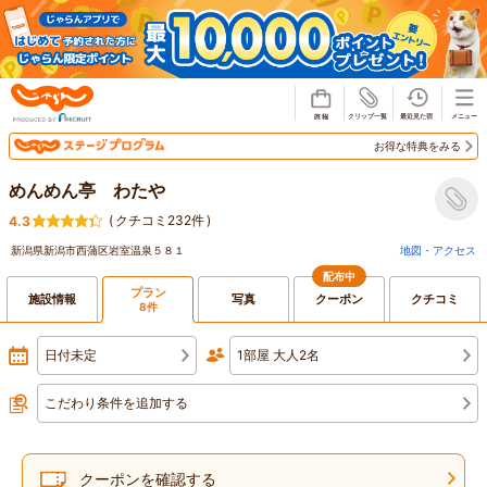
じゃらん
お得な特典をみる
めんめん亭 わたや
(
クチコミ232件
)
4.3
新潟県新潟市西蒲区岩室温泉５８１
地図・アクセス
配布中
プラン
施設情報
写真
クーポン
クチコミ
8件
日付未定
1部屋 大人2名
こだわり条件を追加する
クーポンを確認する