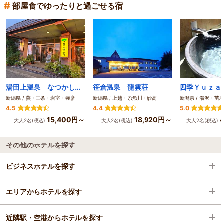
#
部屋食でゆったりと過ごせる宿
湯田上温泉 なつかしの宿 末廣館
笹倉温泉 龍雲荘
新潟県 / 燕・三条・岩室・弥彦
新潟県 / 上越・糸魚川・妙高
新潟県 / 湯沢・苗
4.5
4.4
5.0
15,400円～
18,920円～
大人2名(税込)
大人2名(税込)
大人2名(税込)
その他のホテルを探す
ビジネスホテルを探す
エリアからホテルを探す
新潟県
近隣駅・空港からホテルを探す
燕・三条・岩室・弥彦
新潟県