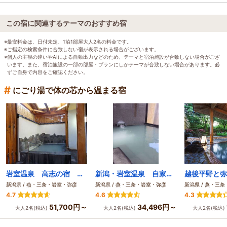
この宿に関連するテーマのおすすめ宿
※最安料金は、日付未定、1泊1部屋大人2名の料金です。
※ご指定の検索条件に合致しない宿が表示される場合がございます。
※個人の主観の違いやAIによる自動出力などのため、テーマと宿泊施設が合致しない場合がござ
います。また、宿泊施設の一部の部屋・プランにしかテーマが合致しない場合があります。必
ずご自身で内容をご確認ください。
#
にごり湯で体の芯から温まる宿
岩室温泉 高志の宿 高島屋
新潟・岩室温泉 自家源泉の宿 富士屋
新潟県 / 燕・三条・岩室・弥彦
新潟県 / 燕・三条・岩室・弥彦
新潟県 / 燕・三
4.7
4.6
4.3
51,700円～
34,496円～
大人2名(税込)
大人2名(税込)
大人2名(税込)