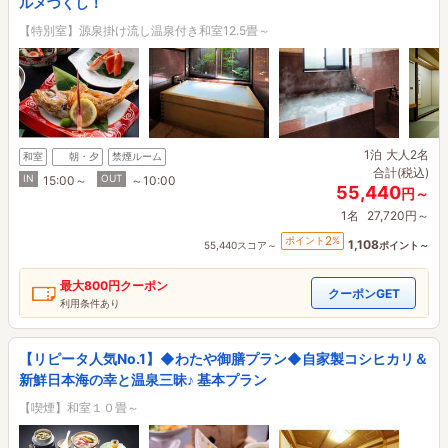
ルメづくし！
【特別室】源泉掛け流し温泉付き和室12.5畳～
1泊
大人2名
和室
朝・夕
禁煙ルーム
合計(税込)
IN
OUT
15:00～
～10:00
55,440
円～
1名
27,720円～
2
ポイント
%
1,108
55,440スコア～
ポイント～
最大
800円
クーポン
クーポンGET
利用条件あり
【リピータ人気No.1】◆わたや御膳プラン◆自家製コシヒカリ＆
新鮮日本海の幸と温泉三昧♪ 基本プラン
【喫煙】和室１０畳～