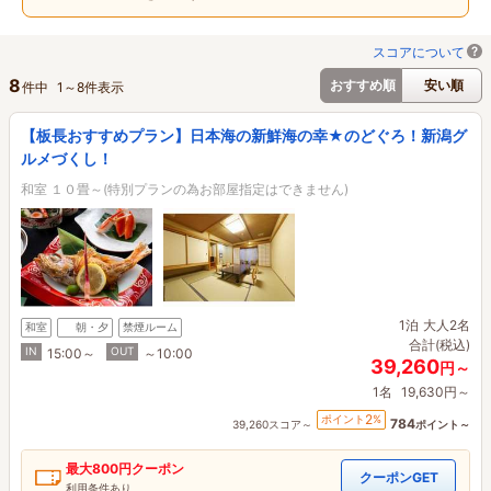
スコアについて
8
おすすめ順
安い順
件中
1
～
8
件表示
【板長おすすめプラン】日本海の新鮮海の幸★のどぐろ！新潟グ
ルメづくし！
和室 １０畳～(特別プランの為お部屋指定はできません)
1泊
大人2名
和室
朝・夕
禁煙ルーム
合計(税込)
IN
OUT
15:00～
～10:00
39,260
円～
1名
19,630円～
2
ポイント
%
784
39,260スコア～
ポイント～
最大
800円
クーポン
クーポンGET
利用条件あり