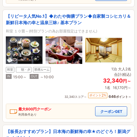
【リピータ人気No.1】◆わたや御膳プラン◆自家製コシヒカリ＆
新鮮日本海の幸と温泉三昧♪ 基本プラン
和室 １０畳～(特別プランの為お部屋指定はできません)
1泊
大人2名
和室
朝・夕
禁煙ルーム
合計(税込)
IN
OUT
15:00～
～10:00
32,340
円～
1名
16,170円～
2
ポイント
%
646
32,340スコア～
ポイント～
最大
800円
クーポン
クーポンGET
利用条件あり
【板長おすすめプラン】日本海の新鮮海の幸★のどぐろ！新潟グ