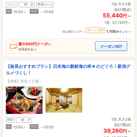
1泊
大人2名
ツイン
朝・夕
禁煙ルーム
合計(税込)
IN
OUT
15:00～
～10:00
55,440
円～
1名
27,720円～
2
ポイント
%
1,108
55,440スコア～
ポイント～
最大
800円
クーポン
クーポンGET
利用条件あり
【板長おすすめプラン】日本海の新鮮海の幸★のどぐろ！新潟グ
ルメづくし！
【喫煙】和室１０畳～
1泊
大人2名
和室
朝・夕
合計(税込)
IN
OUT
15:00～
～10:00
39,260
円～