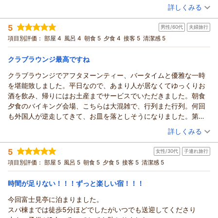
■良かった点：
（投稿日：2026/06/14）
マニュアルの再確認とともに、改めて「お客様の立場に立った
詳しくみる
龍宮亭のプールや、海を眺めながらのウェルカムドリンクで、
・フロント接客、同敷地内のキッズランドへのバス送迎等、クイ
おもてなし」とは何かを全社を挙げて教育し直してまいる所存
ゆったりとしたひとときをお過ごしいただけたとのこと、大変
宿泊時期：
2026年06月宿泊 (その他)
ックに且つ的確に対応頂き子供がストレスなく過ごすことができ
5
です。
男性/60代
夫婦旅行
投稿者：
嬉しく拝読いたしました。
hiroさん
(男性/40代)
ました
「もうないかな」というお言葉、私共にとってこれほど悲し
宿泊プラン：
【じゃらんのお得な10日間】フリーフロー＆ビュッフェ☆
項目別評価：
部屋 4
風呂 4
朝食 5
夕食 4
接客 5
清潔感 5
お部屋の雰囲気や広いベランダからの花火も、記念日の素敵な
・同敷地内にプール、廃車両を利用した子供向けアクティビテ
く、重いお言葉はございません。
和洋室
朝・夕
思い出の一助となりましたら幸いでございます。
ィ、小動物園（別料金）、キッズランドと、子供が1日過ごせる施
宿泊価格帯：
30,001円以上(大人一人あたり/税込)
ご期待を寄せてくださっていたからこその、厳しいご指摘であ
クラブラウンジ最高ですね
11階の展望露天風呂や、タオルの常備による利便性についても
設が充実しているので飽きない
ることを肝に銘じ、いつの日かまた「来てよかった」と思って
ご評価いただきありがとうございます。
・大人仕様の部屋（特別室）は寝室と和室の上がり間に分かれて
クラブラウンジでアフタヌーンティー、バータイムと優雅な一時
龍宮城スパ・ホテル三日月 富士見亭からの返信
いただける宿を目指し、改善に取り組んでまいります。
お食事のバイキングでは、お刺身やハーゲンダッツなど、種類
おり、バルコニーからのオーシャンビューの見晴らしも◎（満潮
を堪能致しました。平日なので、あまり人が居なくてゆっくりお
この度は、貴重なお時間を割いてのご投稿、誠にありがとうご
hiro 様
豊富なメニューをお楽しみいただけたようで何よりでございま
と干潮で異なる海の顔を楽しめます）
酒を飲み、帰りにはお土産までサービスでいただきました。朝食
ざいました。
この度は、昨年に引き続き大切なお仲間との恒例行事に当館を
す。
■気になった点：
夕食のバイキング会場、こちらは大混雑で、行列また行列。何回
お選びいただき、誠にありがとうございます。
（返信日：2026/07/01）
また、お帰りの際のふれあいが、お子様にとって特別な体験と
・昨年宿泊した「龍宮亭」のビュッフェに衝撃を受け、ワンラン
も外国人が逆走してきて、お皿を落としそうになりました。第二
龍宮亭に続いて、今年は富士見亭でのご滞在をお楽しみいただ
なったこと、私共も大変喜ばしく存じます。
ク上のビュッフェを期待してましたが、期待値を高く持ち過ぎま
会場を設置するとか改善を切望します。
（投稿日：2026/06/07）
けたとのこと、大変光栄に存じます。
お子様の笑顔が、私共スタッフにとっても何よりの励みとなり
詳しくみる
した。。
フロントの対応や送迎バス、また敷地内の様々なアクティビテ
ます。
宿泊時期：
2026年04月宿泊 (夫婦旅行)
鮨及び海鮮（刺身）、ステーキ肉の品質、全体種類の減少？、、
ィを通じて、お子様方がストレスなくのびのびとお過ごしいた
5
これからも皆様に快適で思い出に残る時間をご提供できるよ
女性/30代
子連れ旅行
投稿者：
ウタポンさん
(男性/60代)
昨年の龍宮亭と比較しても品数が減っている気がしました。外国
だけた様子を伺い、スタッフ一同大変嬉しく拝読いたしまし
宿泊プラン：
う、サービスの向上に努めてまいります。
【三日月プレミアム】～クラブラウンジでラグジュアリーなひ
項目別評価：
部屋 5
風呂 5
朝食 5
夕食 5
接客 5
清潔感 5
人差別は決してありませんが、「寿司」をライブキッチンにする
とときを～
た。
和洋室
朝・夕
またご家族皆様にお会いできる日を、スタッフ一同心よりお待
なら、熟練の職人に鮮度高いネタを握ってほしかったですw
宿泊価格帯：
特に特別室からのオーシャンビューや、潮の満ち引きによる景
30,001円以上(大人一人あたり/税込)
ち申し上げております。
時間が足りない！！！ずっと楽しい宿！！！
子供も楽しめる食事が充実してますし、味は美味しいですので、
色の変化をご堪能いただけたことは、私共にとっても何よりの
（返信日：2026/06/22）
私以外のメンバーは大満足でした！！（昨今のインフレや各高騰
今回富士見亭に泊まりました。
龍宮城スパ・ホテル三日月 富士見亭からの返信
喜びでございます。
で原価も宿泊価格も上昇している状況とは思いますが、「食」へ
スパ棟までは徒歩5分ほどでしたがいつでも送迎してくださり
お食事に関しましては、貴重なご意見をいただき心より感謝申
ウタポン 様
の期待値は引き続き高く持ちたいと思ってます）