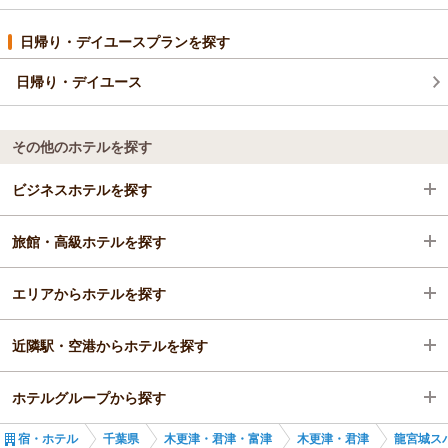
いただけるよう努めます。次回のご来訪を心よりお待ちしてお
ります。
日帰り・デイユースプランを探す
（返信日：2026/04/15）
日帰り・デイユース
その他のホテルを探す
ビジネスホテルを探す
旅館・高級ホテルを探す
千葉県
エリアからホテルを探す
木更津・君津・富津
千葉県
近隣駅・空港からホテルを探す
木更津・君津
千葉県
ホテルグループから探す
木更津駅
木更津・君津・富津
巌根駅
宿・ホテル
千葉県
木更津・君津・富津
木更津・君津
龍宮城ス