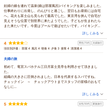
（返信日：2026/06/10）
私共も大変嬉しく拝読いたしました。
いなので、また是非3世代で伺いたいと思います。
妊婦の娘を連れて温泉(娘は部屋風呂)バイキングを楽しみました。
龍宮城スパ・ホテル三日月 富士見亭からの返信
一方で、スパ屋外の自動販売機につきましては、ご不便をおか
強いて言えば、お部屋のお風呂が温泉では無かったのが残念でし
仕事終わりに出発し、のんびりと過ごし、翌日もお昼前には自宅
ピピ 様
けし申し訳ございませんでした。
た。
へ。花火も富士山も見られて最高でした。東京湾を挟んで自宅が
この度は、当ホテルをご利用いただき誠にありがとうございま
両替のためにフロントまでお越しいただくお手間をかけさせて
見えそうな位置で別世界に来たようでした。子どもが生まれたら
した。
しまったこと、心よりお詫び申し上げます。
また来たいです。今度はプールで遊ばせたいです。バイキングの
ご家族三世代での大切なご旅行に当館をお選びいただけました
お客様からいただいた貴重なご意見は、今後のサービス向上の
品数が多くアルコール飲み放題、welcomeドリンクにビールあ
（投稿日：2026/05/31）
こと、心より感謝申し上げます。
ための参考とさせていただきます。
詳しくみる
り。最高です。
お風呂に関しまして、温泉ではなかった点につきましては、残
「時間が足りなかった」とのお言葉、最高の褒め言葉としてス
宿泊時期：
2026年05月宿泊 (家族旅行)
念な思いをさせてしまい申し訳ございませんでした。
4
タッフ一同の励みになります。
男性/70代
夫婦旅行
投稿者：
さっちゃんさん
(女性/60代)
ぜひまた三世代お揃いでのご来館をスタッフ一同、心よりお待
宿泊プラン：
ぜひまた、ご家族皆様で素敵な思い出を作りにいらしてくださ
【三日月スタンダード】フリーフロー＆ビュッフェ
項目別評価：
部屋 4
風呂 4
朝食 4
夕食 3
接客 4
清潔感 4
和洋室
ち申し上げております。
い。
朝・夕
またのお越しを、心よりお待ち申し上げております。
（返信日：2026/06/05）
夫婦の旅
宿泊価格帯：
25,001～26,000円(大人一人あたり/税込)
（返信日：2026/06/08）
初めて、竜宮スバホテル三日月富士見亭を利用させて頂きまし
龍宮城スパ・ホテル三日月 富士見亭からの返信
た。
さっちゃん 様
組織の大きさに圧倒されました。日本を代表するスパですね。
この度は当ホテルをご利用いただき、誠にありがとうございま
チェックイン ～ チェックアウトまでスタッフの皆様のおもて
す。
なしに
大切なお嬢様とのひとときを当館でお過ごしいただけましたこ
お礼申し上げます。有難う。 大勢の宿泊者のお世話にお礼申し
（投稿日：2026/05/24）
詳しくみる
と、大変光栄に存じます。
上げます。毎日ご多方と思いますので、スタッフの皆様お体ご自
お嬢様も、お部屋のお風呂でのんびりと旅の疲れを癒していた
宿泊時期：
2026年05月宿泊 (夫婦旅行)
愛下さい。
5
女性/50代
家族旅行
投稿者：
だけたご様子で、私共も安心いたしました。
じっちゃまさん
(男性/70代)
又伺いたいです。機会が付けば寄せていただきます。 有難う