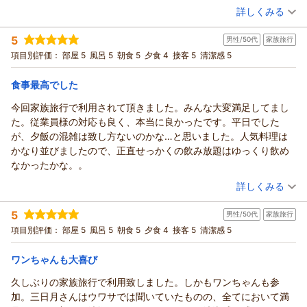
ールを繰り返し、いつか火を吹くのではないかと恐れ、風力の弱
②部屋からの花火で娘がとても喜んでいたこと。
（投稿日：2026/04/19）
詳しくみる
げます。
いsetモードにしたらカチカチ緑光しなくなり時間をかけて髪を乾
③総合的にコストに見合った品質で満足でした。
お食事のお時間に関しまして、ご不便をおかけし申し訳ござい
宿泊時期：
2026年04月宿泊 (子連れ旅行)
かした次第です。ちなみに部屋風呂満喫で大浴場は利用してませ
（悪かった点）
5
男性/50代
家族旅行
投稿者：
ませんでした。
ボイスマジシャンさん
(男性/30代)
ん。
①授乳中の妻に、カフェインレスの飲み物の種類を増やしてほし
宿泊プラン：
【三日月スタンダード】フリーフロー＆ビュッフェ
項目別評価：
部屋 5
風呂 5
朝食 5
夕食 4
接客 5
清潔感 5
和洋室
頂戴したご意見を真摯に受け止め、よりお客様に寄り添ったご
夕食は品数豊富で内容も素晴らしく補充も速やか。19時スタート
いと言われたこと
案内ができるよう改善に努めてまいります。
朝・夕
組はステーキと刺身エリアが混雑。列を作りましたが流れはスム
②龍宮亭でもチェックインできてしまい、最初迷子になってしま
食事最高でした
宿泊価格帯：
客室のアメニティやドライヤーに関しましても、ご不便とご不
29,001～30,000円(大人一人あたり/税込)
ーズでした。ホタテ焼きとフカヒレ茶碗蒸しが美味しかった。
ったこと。（初見には分かりづらい）
安な思いをさせてしまい、深くお詫び申し上げます。
朝食はフロント選定時刻8:40スタート、こちらも品数豊富で朝ビ
また機会があれば利用させていただきます。ありがとうございま
今回家族旅行で利用されて頂きました。みんな大変満足してまし
龍宮城スパ・ホテル三日月 富士見亭からの返信
今回頂戴した貴重な改善点と温かいお言葉を励みに、どなた様
ールまで飲めて最高でした。ただ会場閉店が9:30と知らずにのん
した。
た。従業員様の対応も良く、本当に良かったです。平日でした
もより快適に過ごせる宿を目指してまいります。
ボイスマジシャン 様
びり食べ物を選んでしまい配膳まで15分かけてしまった。最後は
が、夕飯の混雑は致し方ないのかな…と思いました。人気料理は
お客様のまたのお越しを、スタッフ一同心よりお待ち申し上げ
この度はご家族でのご宿泊、誠にありがとうございました。
飲むように食す。もっとゆっくり食べたかった。朝ごはんの時間
かなり並びましたので、正直せっかくの飲み放題はゆっくり飲め
ております。
お部屋の半露天風呂や、花火ををお楽しみいただけたとのお言
は余裕を持って選んでください。
なかったかな。。
葉、ありがとうございます。
（返信日：2026/04/24）
ファミリーやシニアの常連さんが多い印象なので、夫婦でゆっく
（投稿日：2026/04/13）
詳しくみる
一方で、奥様からのカフェインレス飲料の種類拡充のご要望、
り過ごしたい方は、食事の時間帯だけ注意してください。
並びに龍宮亭でのチェックインが分かりづらかった点につきま
宿泊時期：
2026年03月宿泊 (家族旅行)
5
男性/50代
家族旅行
投稿者：
しては、貴重なご意見として今後の改善に活かしてまいりま
こうちゃんさん
(男性/50代)
宿泊プラン：
【じゃらんスペシャルウィーク】フリーフロー＆ビュッフェ
項目別評価：
部屋 5
風呂 5
朝食 5
夕食 4
接客 5
清潔感 5
す。
和洋室
朝・夕
再びお会いできますことをスタッフ一同、心よりお待ちしてお
宿泊価格帯：
28,001～29,000円(大人一人あたり/税込)
ワンちゃんも大喜び
ります。
ありがとうございました。
久しぶりの家族旅行で利用致しました。しかもワンちゃんも参
龍宮城スパ・ホテル三日月 富士見亭からの返信
（返信日：2026/04/22）
加。三日月さんはウワサでは聞いていたものの、全てにおいて満
こうちゃん 様