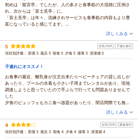
龍宮城スパ・ホテル三日月 富士見亭からの返信
ております。
初めは「龍宮亭」でしたが、人の多さと食事処の大混雑に圧倒さ
綾ちゃん 様
（返信日：2026/05/16）
れ、次からは「富士見亭」に。
この度は、当ホテルを再びご利用いただき誠にありがとうござ
「富士見亭」は年々、洗練されサービスも食事処の内容もより豊
います。
富になっていると感じてます。
前回の花火に感動してまたお越しいただけたとのこと、大変光
２人の孫たちも喜んでいます。
（投稿日：2026/05/10）
詳しくみる
栄に存じます。
当日はあいにくのお天気で私共も心配しておりましたが、無事
宿泊時期：
2026年04月宿泊 (家族旅行)
5
女性/30代
子連れ旅行
投稿者：
に開催でき、お客様に素晴らしいひとときをお届けできたこと
Longさん
(男性/70代)
宿泊プラン：
【じゃらんスペシャルウィーク】フリーフロー＆ビュッフェ
項目別評価：
部屋 5
風呂 5
朝食 5
夕食 5
接客 5
清潔感 5
に安堵いたしました。
和洋室
朝・夕
カウントダウンの盛り上がりや、終了時の拍手のお話をお聞き
宿泊価格帯：
30,001円以上(大人一人あたり/税込)
子連れにオススメ！
し、その場の情景が目に浮かぶようでスタッフ一同大変嬉しく
拝読いたしました。
お食事の最近、離乳食が注文出来たりベビーチェアの貸し出しが
龍宮城スパ・ホテル三日月 富士見亭からの返信
「また行きます」という温かいお言葉を励みに、これからも皆
あったり、プールの水着も小さい子用までレンタルがあり、現地
Long 様
様に感動をお届けできるよう努めてまいります。
調達しようと思っていたので手ぶらで行っても問題ありませんで
毎年春に、4年連続で当宿をご利用いただき、誠にありがとう
（返信日：2026/05/15）
した
ございます。
夕食のビュッフェもカニ食べ放題があったり、閉店間際でも無く
以前ご利用いただいた「龍宮亭」での経験を経て、「富士見
なっていたらきちんと出してくださり、とっても満足でした
（投稿日：2026/05/02）
亭」へとお移りになられたとのこと。
詳しくみる
上は高校生、下は１歳の子供たちを連れてでしたが、どの年代の
「富士見亭」のサービスや食事内容の進化を実感していただけ
宿泊時期：
2026年03月宿泊 (子連れ旅行)
子供にも大ウケで、是非また利用させていただきたいと思います
ていることは、私共スタッフにとって何よりの励みでございま
4
女性/50代
家族旅行
投稿者：
RIKさん
(女性/30代)
す。
宿泊プラン：
【三日月スタンダード】フリーフロー＆ビュッフェ
項目別評価：
部屋 5
風呂 3
朝食 4
夕食 4
接客 3
清潔感 4
和洋室
また、大切なお孫様方にもお喜びいただけたとのこと、大変嬉