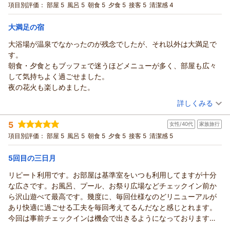
宿泊プラン：
【三日月スタンダード】フリーフロー＆ビュッフェ
項目別評価：
部屋 5
風呂 5
朝食 5
夕食 5
接客 5
清潔感 4
和洋室
当館自慢の景色や花火、そして富士山の絶景が、日常を忘れる
「別世界」のような思い出になったとのこと、何よりの喜びで
朝・夕
大満足の宿
宿泊価格帯：
ございます。
30,001円以上(大人一人あたり/税込)
また、バイキングやアルコール飲み放題、ウェルカムドリンク
大浴場が温泉でなかったのが残念でしたが、それ以外は大満足で
龍宮城スパ・ホテル三日月 富士見亭からの返信
のビールについてもご満足いただけたようで大変嬉しく存じま
す。
す。
じっちゃま 様
朝食・夕食ともブッフェで迷うほどメニューが多く、部屋も広々
お仕事終わりのリフレッシュとして、充実した時間をお過ごし
この度は、初めてのご利用を賜り誠にありがとうございまし
して気持ちよく過ごせました。
いただけたのであれば幸いです。
た。
夜の花火も楽しめました。
お子様が誕生され、賑やかになったご家族の皆様に再びお会い
チェックインからチェックアウトまで、
（投稿日：2026/05/23）
できる日を、スタッフ一同心よりお待ちしております。
詳しくみる
私どものおもてなしがお客様の心に届きましたようで、スタッ
次はぜひ、お孫様と一緒にプールで楽しい思い出を作ってくだ
フ一同何よりの励みとなります。
宿泊時期：
2026年05月宿泊 (家族旅行)
5
さい。
女性/40代
家族旅行
投稿者：
また、日々多くの宿泊者をお迎えする私どもの体調にまで、温
takakoさん
(女性/50代)
宿泊プラン：
お嬢様が健やかな毎日を過ごされますよう、遠くからお祈り申
【三日月スタンダード】フリーフロー＆ビュッフェ
項目別評価：
部屋 5
風呂 5
朝食 5
夕食 5
接客 5
清潔感 5
和洋室
かなお気遣いをいただきましたこと、深く感謝申し上げます。
し上げます。
頂戴いたしましたお優しい言葉は、現場で働くスタッフにとっ
朝・夕
温かいご投稿をありがとうございました。
5回目の三日月
宿泊価格帯：
て
30,001円以上(大人一人あたり/税込)
何よりのエネルギーとなります。
（返信日：2026/06/02）
リピート利用です。お部屋は基準室をいつも利用してますが十分
龍宮城スパ・ホテル三日月 富士見亭からの返信
これからも、お客様に「また来たい」と思っていただける場所
な広さです。お風呂、プール、お祭り広場などチェックイン前か
であり続けられるよう、おもてなしの心に磨きをかけてまいり
takako 様
ら沢山遊べて最高です。幾度に、毎回仕様なのどリニューアルが
ます。
この度は当ホテルをご利用いただき、誠にありがとうございま
あり快適に過ごせる工夫を毎回考えてるんだなと感じとれます。
した。
（返信日：2026/05/26）
今回は事前チェックインは機会で出きるようになっております、
また、ご多忙の中、ご滞在の感想をお寄せいただきましたこ
スムーズに変わっておりました。係のかたも補助してくれるの
（投稿日：2026/05/17）