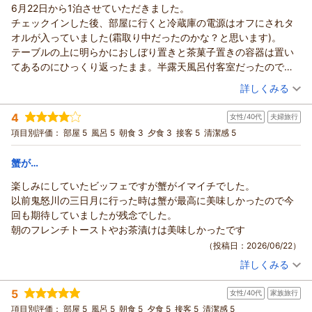
6月22日から1泊させていただきました。
り一層のサービス向上に努めてまいります。
龍宮城スパ・ホテル三日月 富士見亭からの返信
チェックインした後、部屋に行くと冷蔵庫の電源はオフにされタ
来年もまた、笑顔の皆様にお会いできる日を心よりお待ち申し
まっち 様
オルが入っていました(霜取り中だったのかな？と思います)。
上げております。
この度は、大切なお嬢様の7歳のお誕生日という節目に当館をお
テーブルの上に明らかにおしぼり置きと茶菓子置きの容器は置い
（返信日：2026/07/25）
選びいただき、誠にありがとうございました。
てあるのにひっくり返ったまま。半露天風呂付客室だったので風
また一つ成長されたお嬢様、そしてご家族の皆様に再びお会い
呂に行くとタオルもない。チェックアウトした部屋を掃除して補
（投稿日：2026/06/26）
詳しくみる
できる日を、スタッフ一同心よりお待ち申し上げております。
充忘れだったのでしょうが、こんなこと今までなかったのでびっ
宿泊時期：
2026年06月宿泊 (恋人旅行)
（返信日：2026/07/15）
くりしました。
4
女性/40代
夫婦旅行
投稿者：
りこぴんさん
(女性/20代)
フロントに電話をしてすぐに補充してもらいましたが、女性のス
宿泊プラン：
【三日月スタンダード】フリーフロー＆ビュッフェ
項目別評価：
部屋 5
風呂 5
朝食 3
夕食 3
接客 5
清潔感 5
和洋室
タッフが連れの真隣でくしゃみをしました。生理現象なので仕方
朝・夕
ないですがちょっと我慢するとか少し離れるとかあるのにおしぼ
蟹が…
宿泊価格帯：
28,001～29,000円(大人一人あたり/税込)
り補充しながらそれはないと思います。
夕食は18時すぎに行きましたが、あまりの人の多さに少しゆっく
楽しみにしていたビッフェですが蟹がイマイチでした。
龍宮城スパ・ホテル三日月 富士見亭からの返信
り食事をしていました。19時ごろからは部屋に帰る人も多くな
以前鬼怒川の三日月に行った時は蟹が最高に美味しかったので今
りこぴん 様
り、私たちはバイキング会場の仕切れる部屋の中の席を使ってい
回も期待していましたが残念でした。
この度は、数ある旅館の中から私共のホテルをお選びいただ
ましたが、2人で他の料理を取りに行った際、帰ったのかと思われ
朝のフレンチトーストやお茶漬けは美味しかったです
き、誠にありがとうございました。
たのか戻った時にはドアが閉められ食べてる途中の物も飲み物も
（投稿日：2026/06/22）
また、以前のご宿泊時に良い印象をお持ちいただき、大切な記
おしぼりもお箸も片付けられていました。
詳しくみる
念日に再度足をお運びいただきましたこと、心より感謝申し上
宿泊時期：
2026年06月宿泊 (夫婦旅行)
女性のスタッフがバッシングとシルバーを拭いていましたが、私
投稿者：
げます。
あゆこぅさん
(女性/40代)
たちに気づくとひと言謝罪してまた作業を始めました。
5
女性/40代
家族旅行
宿泊プラン：
２０２６年３月富士見亭初のリニューアルルームオープン ～
しかしながら、今回のご滞在におきまして、客室の不備やスタ
少しして男性のスタッフが謝罪にきてようやく作業をやめまし
春夏秋冬ver.～
和洋室
朝・夕
項目別評価：
部屋 5
風呂 5
朝食 5
夕食 5
接客 5
清潔感 5
ッフの接客態度、お食事の際の不手際など、度重なるご不快な