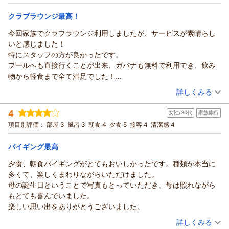
朝・夕
クラブラウンジ最高！
宿泊価格帯：
26,001～27,000円(大人一人あたり/税込)
今回家族でクラブラウンジ利用しましたが、サービスが素晴らし
いと感じました！
特にスタッフの方が良かったです。
プールへも直接行くことが出来、ガバナも無料で利用でき、飲み
物から軽食まで全て満足でした！
次回からもぜひ利用しようと思います！
（投稿日：2026/08/02）
詳しくみる
宿泊時期：
2026年08月宿泊 (家族旅行)
4
女性/30代
家族旅行
投稿者：
andyさん
(男性/50代)
宿泊プラン：
【三日月プレミアム】～クラブラウンジでラグジュアリーなひ
項目別評価：
部屋 3
風呂 3
朝食 4
夕食 5
接客 4
清潔感 4
とときを～
和洋室
朝・夕
宿泊価格帯：
30,001円以上(大人一人あたり/税込)
バイギング最高
夕食、朝食バイギングがとてもおいしかったです。種類が本当に
龍宮城スパ・ホテル三日月 富士見亭からの返信
多くて、楽しくまわりながらいただけました。
andy 様
母の誕生日ということで写真もとっていただき、母は照れながら
この度は、ご家族でのご宿泊に当ホテルをご利用いただき、誠
もとても喜んでいました。
にありがとうございました。
楽しい思い出をありがとうございました。
クラブラウンジでのサービスやスタッフの対応につきまして、
（投稿日：2026/07/30）
身に余るお褒めの言葉をいただき、大変光栄に存じます。
詳しくみる