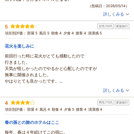
季節ごとに移ろう景色は、どの時期にお越しいただいても新し
この度は、大切なお仲間とのご旅行に当館をお選びいただいた
ても美味しかったです。エビチリ海老が作り物のようで、弾力も
（投稿日：2026/05/14）
い発見があるかと存じます。
にもかかわらず、
なく残念でしたが。以前は中華関係が美味しかったのに、品数も
詳しくみる
これからも、お客様に「来るたびに進化している」と感じてい
最大の楽しみとお聞きしていた温泉に関しまして、多大なるご
宿泊時期：
2026年04月宿泊 (夫婦旅行)
減り中華の担当の方が辞めてしまったのかな？？
ただけるよう、より快適な空間づくりに努めてまいります。
投稿者：
不便とご期待を裏切る結果となりましたこと、心より深くお詫
Aki378さん
(男性/80代)
色々良い所、そうでない所ありましたが、不満を取り消す位、フ
5
女性/50代
家族旅行
宿泊プラン：
お客様のまたのお帰りを、スタッフ一同心よりお待ち申し上げ
【三日月スタンダード】フリーフロー＆ビュッフェ
和洋室
び申し上げます。
ロント、食事会場、入り口の方々の接客が良く、人の力って凄い
項目別評価：
ております。
部屋 5
風呂 5
朝食 4
夕食 4
接客 4
清潔感 5
1月の段階でご予約をいただいていながら、状況が変わった際に
朝・夕
なぁとおもいます。これからも頑張ってくださいね。
宿泊価格帯：
ご連絡を差し上げなかったことで、
28,001～29,000円(大人一人あたり/税込)
（返信日：2026/05/19）
花火を楽しみに
お客様に選択の機会を差し上げられず、また幹事様としてのお
龍宮城スパ・ホテル三日月 富士見亭からの返信
立場をいたたまれないものにしてしまいましたこと、猛省して
前回行った時に花火がとても感動したので
おります。
Aki378 様
行きました。
頂戴いたしましたご指摘を真摯に受け止め、今後の情報共有の
この度は当館をご利用いただき、誠にありがとうございます。
天気が怪しかったのでやるかと心配したのですが
あり方を直ちに改善してまいる所存でございます。
また、お忙しい中温かいご感想をお寄せいただきましたこと、
無事に開催されました。
お食事につきましても、率直なご感想をいただきありがとうご
重ねて御礼申し上げます。
やはりとても良かったです。
ざいます。
木更津近郊の鮑やアサリ、なめろう、そして千葉和牛やホタテ
始まる前のカウンドダウンも楽しいです
（投稿日：2026/05/14）
詳しくみる
煮あわびやいくらをお気に召していただけた一方で、エビチリ
といった地元の味覚を存分にお楽しみいただけたとのこと、大
終わった時、拍手してしまいました。
の質や中華料理全体の変化により、料理部門ともこの内容を共
変嬉しく拝読いたしました。
宿泊時期：
2026年05月宿泊 (家族旅行)
楽しかってです
4
男性/70代
家族旅行
有し、質の向上に努めてまいります。
投稿者：
綾ちゃんさん
(女性/50代)
しかしながら、温泉に関しましてはご不便をおかけしており、
部屋のお風呂も良かったです。温泉だったら良いのにと思います
宿泊プラン：
【三日月スタンダード】フリーフロー＆ビュッフェ
項目別評価：
この度は貴重なご意見を誠にありがとうございました。
部屋 4
風呂 4
朝食 4
夕食 5
接客 4
清潔感 4
和洋室
誠に申し訳ございません。
が…
朝・夕
お客様に「申し分ないホテル」と仰っていただけるよう、一日
（返信日：2026/05/19）
また行きます
春の孫との旅のホテルはここ
宿泊価格帯：
30,001円以上(大人一人あたり/税込)
も早い温泉の復旧に向けて全力を尽くしてまいる所存です。
お客様のまたのお越しを、スタッフ一同心よりお待ち申し上げ
毎年、春は４年続けてこの宿に。