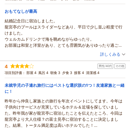
た。
宿泊価格帯：
25,001～26,000円(大人一人あたり/税込)
思いをさせてしまいましたこと、深くお詫び申し上げます。せ
せっかくの記念日だったのでゆっくりしたい気持ちもありました
おもてなしが最高
っかくの記念日のご旅行を台無しにしてしまい、申し訳ない気
が、またお箸をもってくるのも面倒で退店しました。
龍宮城スパ・ホテル三日月 富士見亭からの返信
持ちでいっぱいでございます。
どちらか一方だったらまだ良かったのですが、部屋の不備と夕食
結婚記念日に宿泊しました。
あゆこぅ 様
客室の状態につきましては、清掃後の最終確認が完全に行き届
のダブルパンチで残念な気持ちと予約をした後悔でいっぱいでし
龍宮亭のプールはスライダーなどあり、平日で少し並ぶ程度で行
この度は当ホテルをご利用いただき、誠にありがとうございま
いておらず、お客様を驚かせてしまうような状態でご案内して
た。謝罪や返金を求めているわけではありませんが、スタッフの
けました。
す。
しまいましたこと、猛省しております。また、補充に伺ったス
教育が行き届いていないのとマニュアルがきちんとあって仕事し
ウェルカムドリンクで海を眺めながらゆったり。
楽しみにされていたカニにつきまして、ご期待に沿えず残念な
タッフの振る舞いにつきましても、配慮に欠ける行動であり、
ているのか気になりました。
お部屋は和室と洋室があり、とても雰囲気がありゆったり過ごせ
思いをさせてしまいましたこと、深くお詫び申し上げます。
サービス業に従事するものとしてあるまじき対応でございまし
11階の浴場はプラチナ風呂に入ろうと思い、触ったらほぼ水風呂
ました。
（投稿日：2026/06/20）
詳しくみる
頂戴したご意見は調理担当者とも共有し、よりご満足いただけ
た。
でした。温度管理はどうなっていますか？
ベランダが広く、夜の花火も最高でした。
る食材の提供に向けて、品質の改善に努めてまいる所存です。
夕食会場におきましては、お食事中にもかかわらずお席を片付
宿泊時期：
2026年06月宿泊 (家族旅行)
前回コロナ禍で伺わせていただいた際にとても好印象だったホテ
お部屋のフロも入ろうかと思いましたが、11階のお風呂が露天風
4
これからもお客様に心からご満足いただけるひとときを提供で
男性/40代
その他
けてしまい、お客様の楽しい時間を遮ってしまいましたこと、
投稿者：
みはるさん
(女性/40代)
ルなのでまた来ましたが、もうないかなと思います。
呂も充実してて入りませんでした。
宿泊プラン：
【三日月スタンダード】フリーフロー＆ビュッフェ
きるよう、スタッフ一同サービスの向上に励んでまいります。
項目別評価：
大変心苦しく思っております。スタッフ間の連携不足、および
部屋 4
風呂 4
朝食 3
夕食 3
接客 4
清潔感 4
和洋室
お部屋と施設の規模が素敵だった為、残念です。
お風呂にバクタオルとタオルが常備してて、持ち歩いたり干した
またのお越しを、心よりお待ち申し上げております。
周囲の状況確認を怠ったことが原因でございます。一度失った
朝・夕
あまりこのような口コミや意見は言わないのですが、三日月さん
りせずに楽でした。
未就学児の子連れ旅行にはベストな選択肢の1つ！友達家族と一緒
お時間は二度と戻らないものであり、ご退出を余儀なくされて
宿泊価格帯：
30,001円以上(大人一人あたり/税込)
（返信日：2026/06/24）
のために投稿させていただきました。
バイキングも種類が多く、お刺身もとても美味しかったです。
に！
しまったことに、重ねてお詫びを申し上げます。
人それぞれの価値観ですが、決して5万をこえる宿泊料金は安くは
ハーゲンダッツも5種類ほどあり、楽しめました。
11階のプラチナ風呂の温度につきましても、管理が行き届いて
龍宮城スパ・ホテル三日月 富士見亭からの返信
ありません。サービスが見合っていなさすぎると思いました。
帰り、お外で記念撮影をするときに、ポニーが来ていて、一緒に
昨年から仲良し家族との旅行を年次イベントにしてます。今年は
おらず、ご期待を裏切る形となりました。設備担当者へ即座に
みはる 様
撮影できて、餌もあげることができました。
子供向けサービスが充実しているホテル＆近場を探していまし
共有し、温度管理体制を厳重に見直してまいります。
この度は、大切な結婚記念日のお祝いに当館をお選びいただ
子供がずっと喜んでくれていたので、またいきたいと思いまし
た。昨年我が家が龍宮亭に宿泊したことを伝えたところ、今回は
「安くはない宿泊料金に見合っていない」とのお言葉を真摯に
き、誠にありがとうございました。
た。
龍宮亭より大人仕様？の富士見亭に宿泊することに決定しまし
受け止めております。
数あるホテルの中からお選びいただいたこと、心より感謝申し
た。結果、トータル満足度は高いホテルでした！
お客様からいただいた貴重なご意見は、全スタッフへ共有し、
上げます。