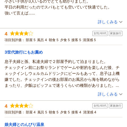
小さい子供が3人いるのでとても助かりました。
し上げます。
この度は当ホテルへご宿泊いただき、誠にありがとうございま
■食事形式
平日の利用だったのでスパもとても空いていて快適でした。
昨年の龍宮亭でのご体験から、当館のビュッフェに高い期待を
す。
・夕食：ビュッフェスタイル
強いて言えば…
お寄せいただいたにもかかわらず、寿司や刺身、ステーキの品
また、お忙しい中、貴重なご感想をお寄せいただきましたこ
・朝食：ビュッフェスタイル
スパの屋外にある自動販売機、千円札が使えなくて飲み物やカッ
（投稿日：2026/06/06）
質、そして品数においてご期待に沿えず、誠に申し訳ございま
と、重ねて御礼申し上げます。
詳しくみる
■宿泊者情報
プラーメンを買う時にはフロントへ両替にしにいったのが少し困
せんでした。
クラブラウンジでのアフタヌーンティーやバータイムにて、平
・2家族、6名（うち子供2名_幼稚部-保育園）
宿泊時期：
2026年05月宿泊 (子連れ旅行)
りました。
「食」への期待を大切にしたいというお客様の真摯な想いを真
日の穏やかなひとときをお楽しみいただけたとのこと、大変嬉
4
女性/60代
家族旅行
投稿者：
みゆさん
(女性/30代)
■部屋数
次は100円玉ちゃんと用意していきます！
摯に受け止め、ライブキッチンのクオリティ向上や食材の選
しく拝読いたしました。
宿泊プラン：
【三日月スタンダード】フリーフロー＆ビュッフェ
項目別評価：
部屋 5
風呂 4
朝食 5
夕食 5
接客 5
清潔感 5
和洋室
・2部屋、特別室（客室半露天風呂付※客室は温泉ではない）
スパ棟の露天風呂もお部屋の露天風呂も富士見亭の大浴場も
定、メニュー構成について、料理部門へ即座に共有し改善に向
しかしながら、お食事会場での混雑におきましては、多大なる
朝・夕
とてもとっても最高でずっといたかったです！！
けた検討を重ねてまいる所存です。
ご不便とご不快な思いをさせてしまいましたこと、深くお詫び
3世代旅行にもお薦め
宿泊価格帯：
21,001～22,000円(大人一人あたり/税込)
ゲームセンターなど子供が遊ぶところが何ヶ所もあって
そのような中でも、トータルの満足度が高かったとのお言葉を
申し上げます。
時間が足りなかったので、また絶対に行きたいです！
息子夫婦と孫、私達夫婦で２部屋予約して泊まりました。
頂戴し、身の引き締まる思いでございます。
行列による待ち時間や、会場内での危険な状況により、せっか
龍宮城スパ・ホテル三日月 富士見亭からの返信
チェックイン前にお祭りランドでゲームや射的を楽しんだ後、チ
頂戴したお言葉を糧に、次回お越しいただいた際には「食」の
くの優雅な気分を損ねてしまいましたこと、誠に申し訳ござい
みゆ 様
ェックインしウェルカムドリンクにビールもあって、息子は上機
面でも感動をお届けできるよう、スタッフ一同精進してまいり
ません。
この度は、富士見亭へご宿泊いただき誠にありがとうございま
嫌でした。チェックインの後お部屋のお風呂から海を眺めながら
ます。
頂戴いたしました「第二会場の設置」という貴重なご提案、な
した。
まったり、夕飯はビッフェで迷うくらいの種類がありました。
また来年、皆様の笑顔にお会いできる日を心よりお待ち申し上
らびに動線の改善につきましては、早急に社内で共有し、混雑
また、お忙しい中温かいご感想をお寄せいただきましたこと、
年齢や好みが違う3世代みんな満足^_^
げております。
（投稿日：2026/06/03）
緩和に向けた対策を検討してまいる所存でございます。
詳しくみる
重ねて御礼申し上げます。
私達はお部屋のお風呂だけに入りましたが、息子達は温泉の大浴
すべてのお客様が安全に、かつ快適にお食事をお楽しみいただ
（返信日：2026/06/17）
小さなお子様を3人連れてのご旅行は、移動だけでも大変なこ
宿泊時期：
2026年05月宿泊 (家族旅行)
場も楽しめたみたいです。次の日は敷地内にあるノア動物園に寄
けるよう、スタッフによる誘導や会場運営のあり方を見直して
4
女性/60代
家族旅行
投稿者：
とと存じますが、
ピピさん
(女性/60代)
りました。狭いゲージの中にいろいろな種類がいて、餌やりも出
まいります。
宿泊プラン：
【じゃらんのお得な10日間】フリーフロー＆ビュッフェ☆
項目別評価：
部屋 4
風呂 5
朝食 5
夕食 5
接客 4
清潔感 4
送迎バスがお役に立てたようで何よりでございます。
来ました。孫がとても喜んでいました。動物達は狭くて可哀想か
お客様のまたのお越しを、スタッフ一同心よりお待ち申し上げ
和洋室
朝・夕
当館自慢のお風呂やスパ、そしてお子様との楽しいひとときを
なと思いましたが、とても近くで見る事が出来ました。1泊2日を
ております。
宿泊価格帯：
24,001～25,000円(大人一人あたり/税込)
娘夫婦とのんびり温泉
存分に満喫していただけたご様子が伺え、
移動距離も少なく敷地内で楽しめて、夏はプールも楽しめるみた