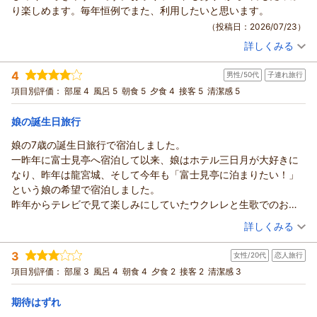
この度は、数あるホテルの中から当ホテルを初めてご利用いた
り楽しめます。毎年恒例でまた、利用したいと思います。
き返しをするなど、サービス業に従事する者としてあってはな
だき、誠にありがとうございました。
（投稿日：2026/07/23）
らない振る舞いでございました。
お部屋のテラスやしつらえ、アメニティに至るまで、私共のこ
また、お部屋の清掃につきましても、ご期待を裏切る結果とな
詳しくみる
だわりを感じていただけましたこと、大変光栄に存じます。内
宿泊時期：
2026年07月宿泊 (子連れ旅行)
り申し訳ございませんでした。
投稿者：
装の細部にまでお目を留めてくださり、スタッフ一同大きな励
はるさん
(男性/50代)
せっかく特別室をご予約いただいたにもかかわらず、鏡の水垢
4
男性/50代
子連れ旅行
宿泊プラン：
【じゃらんスペシャルウィーク】フリーフロー＆ビュッフェ
みとなりました。
など清掃が行き届いていなかったことは、私共の管理不足であ
和洋室
朝・夕
項目別評価：
部屋 4
風呂 5
朝食 5
夕食 4
接客 5
清潔感 5
ビュッフェのお食事につきましても、お褒めのお言葉をいただ
り猛省しております。
宿泊価格帯：
30,001円以上(大人一人あたり/税込)
きありがとうございます。
頂戴いたしましたご指摘を真摯に受け止め、どのお客様にも心
娘の誕生日旅行
一方で、お料理の列に関しましてご不便をおかけし、誠に申し
からリラックスしてお過ごしいただけるホテルを目指し、改善
龍宮城スパ・ホテル三日月 富士見亭からの返信
訳ございませんでした。混雑時でもスムーズにお料理をお取り
娘の7歳の誕生日旅行で宿泊しました。
に努めてまいります。
はる 様
いただけるよう、導線や並び方の改善を検討してまいります。
一昨年に富士見亭へ宿泊して以来、娘はホテル三日月が大好きに
勝手なお願いではございますが、また機会がございましたら、
この度は、当ホテルを再びご利用いただき誠にありがとうござ
貴重なご意見をお寄せいただき、心より感謝申し上げます。
なり、昨年は龍宮城、そして今年も「富士見亭に泊まりたい！」
ぜひ挽回の機会をいただけますと幸いです。
います。
また、お部屋からの花火にお子様がお喜びいただけたとのこ
という娘の希望で宿泊しました。
お客様のまたのご来館を、スタッフ一同心よりお待ち申し上げ
今回で4回目のご宿泊とのこと、毎年の恒例行事として大切な
と、私共も大変嬉しく拝読いたしました。ご家族の素敵な思い
昨年からテレビで見て楽しみにしていたウクレレと生歌でのお誕
ております。
お時間を当ホテルでお過ごしいただけますこと、大変光栄に存
出の一助となれたのであれば、これ以上の喜びはございませ
生日のお祝いを実際にしていただき、娘は生まれて初めて嬉し涙
（投稿日：2026/07/12）
（返信日：2026/07/28）
詳しくみる
じます。
ん。
を流すほど感動していました。その姿に親の私も胸がいっぱいに
お子様方にも大変ご好評をいただき、プールや温泉、そしてお
次回はぜひご両親もご一緒に、皆様でお越しくださいませ。
宿泊時期：
2026年07月宿泊 (子連れ旅行)
なり、家族にとって忘れられない誕生日旅行になりました。
3
食事についてもご満足いただけたご様子を伺い、スタッフ一同
女性/20代
恋人旅行
またお会いできる日を、スタッフ一同心よりお待ち申し上げて
投稿者：
まっちさん
(男性/50代)
スタッフの皆さまの温かいおもてなしに心より感謝いたします。
宿泊プラン：
【三日月スタンダード】フリーフロー＆ビュッフェ
何よりの励みとなります。
項目別評価：
おります。
部屋 3
風呂 4
朝食 4
夕食 2
接客 2
清潔感 3
和洋室
ありがとうございました。
和洋室でのひとときや、お祭りランドでの楽しい思い出が、ご
朝・夕
（返信日：2026/07/28）
家族皆様の素敵な記憶の一部となっていれば幸いです。
期待はずれ
宿泊価格帯：
30,001円以上(大人一人あたり/税込)
これからも皆様に「また来たい」と思っていただけるよう、よ