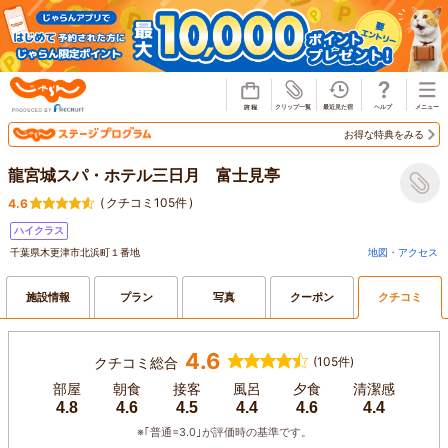
じゃらん
お得な特典をみる
龍宮城スパ・ホテル三日月 富士見亭
(
クチコミ105件
)
4.6
ハイクラス
千葉県木更津市北浜町１番地
地図・アクセス
施設情報
プラン
写真
クーポン
クチコミ
4.6
クチコミ総合
(105件)
部屋
朝食
接客
風呂
夕食
清潔感
4.8
4.6
4.5
4.4
4.6
4.4
※｢普通=3.0｣が評価時の基準です。