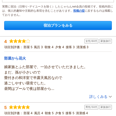
実際に宿泊（日帰り･デイユースを除く）したじゃらんnet会員の投稿です。投稿内容に
は、個人的趣味や主観的な表現を含むことがあります。
投稿の掟
に反するものは掲載し
ておりません。
宿泊プランをみる
4
女性/60代
家族旅行
項目別評価：
部屋 5
風呂 3
朝食 4
夕食 4
接客 3
清潔感 3
部屋から花火
娘家族とふた部屋で、一泊させていただきました。
まだ、孫が小さいので
畳付きの和洋室で半露天風呂なので
過ごしやすい環境でした。
昼間はプールで夜は部屋から
花火をみて皆喜んでいました。
（投稿日：2026/08/05）
詳しくみる
部屋は綺麗でしたが
宿泊時期：
2026年06月宿泊 (家族旅行)
やはりプールは人が殺到していて
5
男性/50代
家族旅行
投稿者：
くったんさん
(女性/60代)
ところどころゴミが落ちていて
宿泊プラン：
【三日月スタンダード】フリーフロー＆ビュッフェ
項目別評価：
部屋 4
風呂 4
朝食 5
夕食 5
接客 5
清潔感 4
和洋室
残念でした。