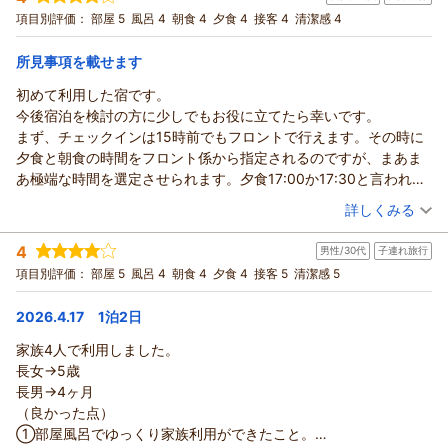
足りず、ご期待に沿うおもてなしができませんでしたこと、深
項目別評価：
私共スタッフ一同、何よりの励みとなります。
部屋 5
風呂 4
朝食 4
夕食 4
接客 4
清潔感 4
朝・夕
くお詫び申し上げます。
幅広い年代のお客様に安心してお楽しみいただけるよう、
宿泊価格帯：
26,001～27,000円(大人一人あたり/税込)
また、露天風呂でのご連絡に対しましても、迅速な対応ができ
所見事項を載せます
これからもサービスの向上に努めてまいります。
ず、そのままの状態でお待たせしてしまいましたこと、誠に申
「また利用したい」とのお言葉を糧に、また皆様にお会いでき
龍宮城スパ・ホテル三日月 富士見亭からの返信
初めて利用した宿です。
し訳ございませんでした。
る日を
ぽめじ 様
今後宿泊を検討の方に少しでもお役に立てたら幸いです。
「素晴らしいホテルなので頑張って欲しい」という温かいお言
スタッフ一同、心よりお待ち申し上げております。
この度は、富士見亭にご宿泊いただき誠にありがとうございま
まず、チェックインは15時前でもフロントで行えます。その時に
葉を励みに、次回お越しいただいた際には、ご満足いただける
（返信日：2026/05/03）
した。
夕食と朝食の時間をフロント係から指定されるのですが、まあま
おもてなしを提供できるよう、精進してまいります。
以前は竜宮亭をご利用いただいたとのこと、お子様のお気に入
あ極端な時間を選定させられます。夕食17:00か17:30と言われま
この度は、貴重なご意見をいただき誠にありがとうございまし
りの場所として再び当ホテルをお選びいただけたこと、大変嬉
したがさすがに19時にしてもらい、朝食は7:00もしくは8:40の2
（投稿日：2026/04/22）
た。
詳しくみる
しく光栄に存じます。
択だったので8:40にしました。これでは翌朝慌ただしいと思い、
またのご来館を、スタッフ一同心よりお待ち申し上げておりま
お食事やお風呂、そしてプールと、
宿泊時期：
2026年04月宿泊 (夫婦旅行)
チェックアウトの時間を11時に延長してもらいました(1時間プラ
す。
4
男性/30代
子連れ旅行
投稿者：
mikaさん
(女性/40代)
当館の施設を存分に満喫していただけたようで何よりでござい
スで3500円くらいだったかな？)
宿泊プラン：
【三日月スタンダード】フリーフロー＆ビュッフェ
（返信日：2026/04/29）
項目別評価：
部屋 5
風呂 4
朝食 4
夕食 4
接客 5
清潔感 5
和洋室
ます。
その後ロビーラウンジでビール、ワイン、ソフトドリンク各種を
朝・夕
お子様から「また来たい」という何よりの褒め言葉をいただけ
自由に飲みながら15時まで待ちます。
2026.4.17 1泊2日
宿泊価格帯：
23,001～24,000円(大人一人あたり/税込)
たことは、私共スタッフにとって大きな励みとなります。
私たち夫婦が泊まった部屋は基準室。広くて清潔で申し分ありま
またのお越しを、スタッフ一同心よりお待ち申し上げておりま
せんでした。ただ、アメニティの中に体を洗うボディタオルがあ
家族4人で利用しました。
龍宮城スパ・ホテル三日月 富士見亭からの返信
す。
りません。フロントにも確認しましたが、もともと無いとの返答
長女→5歳
mika 様
（返信日：2026/04/29）
でしたので部屋風呂がある以上ごっしごし体を洗いたい方は事前
長男→4ヶ月
この度は当館を初めてご利用いただき、誠にありがとうござい
に用意してください。また部屋のドライヤーが小さめPanasonic
（良かった点）
ました。
でドライ設定にしてもカチカチと緑の光を放ちながらドライとク
①部屋風呂でゆっくり家族利用ができたこと。
貴重なご感想をお寄せいただきましたこと、重ねて御礼申し上