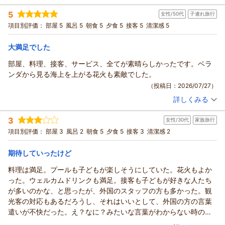
プールへのアクセスやガバナでのひととき、そしてお食事や飲
宿泊時期：
2026年07月宿泊 (家族旅行)
み物まで、ホテルでの滞在を存分にお楽しみいただけた様子が
5
女性/50代
子連れ旅行
投稿者：
かぴさん
(女性/30代)
伺え、私共も心より嬉しく拝読いたしました。
宿泊プラン：
【じゃらんスペシャルウィーク】フリーフロー＆ビュッフェ☆
項目別評価：
部屋 5
風呂 5
朝食 5
夕食 5
接客 5
清潔感 5
「次回からもぜひ利用したい」という温かいお言葉は、私共ス
和洋室
朝・夕
宿泊価格帯：
タッフにとって何よりの励みでございます。
30,001円以上(大人一人あたり/税込)
大満足でした
これからも皆様に快適で思い出に残る時間をお過ごしいただけ
部屋、料理、接客、サービス、全てが素晴らしかったです。ベラ
龍宮城スパ・ホテル三日月 富士見亭からの返信
るよう、サービスの向上に努めてまいります。
ンダから見る海上を上がる花火も素敵でした。
また皆様にお目にかかれる日を、スタッフ一同心よりお待ち申
かぴ 様
（投稿日：2026/07/27）
し上げております。
この度は当ホテルをご利用いただき、誠にありがとうございま
詳しくみる
した。
（返信日：2026/08/04）
宿泊時期：
2026年06月宿泊 (子連れ旅行)
また、お忙しい中温かいご感想をお寄せいただきましたこと、
投稿者：
ロロさん
(女性/50代)
3
重ねて御礼申し上げます。
女性/30代
家族旅行
宿泊プラン：
【三日月スタンダード】フリーフロー＆ビュッフェ
和洋室
お食事にご満足いただけたとのこと、大変嬉しく拝読いたしま
項目別評価：
部屋 3
風呂 2
朝食 5
夕食 5
接客 3
清潔感 2
朝・夕
した。
宿泊価格帯：
30,001円以上(大人一人あたり/税込)
当自慢のバイキングは、選ぶ楽しさも味わっていただけるよう
期待していったけど
種類豊富にご用意しておりますので、「楽しくまわれた」との
龍宮城スパ・ホテル三日月 富士見亭からの返信
料理は満足。プールも子どもが楽しそうにしていた。花火もよか
お言葉は私共にとっても大きな励みとなります。
この度は当ホテルにご宿泊いただき、誠にありがとうございま
った。ウェルカムドリンクも満足。接客も子どもが好きな人たち
また、お母様のお誕生日という大切な記念日に当ホテルをお選
した。
が多いのかな、と思ったが、外国のスタッフの方も多かった。観
びいただき、光栄でございます。
お部屋やお料理、接客に至るまで、全ての項目において
光客の対応もあるだろうし、それはいいとして、外国の方の言葉
お写真をお撮りした際の、照れながらも喜んでいらしたお母様
お褒めの言葉を頂戴し、スタッフ一同大変光栄に存じます。
遣いが不快だった。え？なに？みたいな言葉がわからない時の聞
のご様子を思い浮かべ、私共まで温かい気持ちになりました。
これからも、お客様お一人おひとりに寄り添ったおもてなしが
き返し方は改めた方がいいのでは。ここに行きたいんですけど？
（投稿日：2026/07/26）