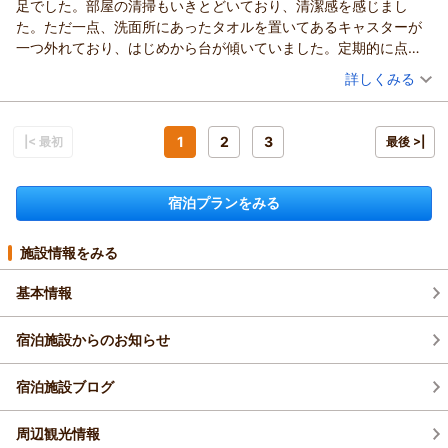
足でした。部屋の清掃もいきとどいており、清潔感を感じまし
この度はご家族でのご利用、誠にありがとうございます。皆さ
た。ただ一点、洗面所にあったタオルを置いてあるキャスターが
まにご満足いただけたとのこと、大変嬉しく思います。
一つ外れており、はじめから台が傾いていました。定期的に点検
また、従業員の対応についてお褒めの言葉をいただき、スタッ
をお願いしたいと思います。
（投稿日：2026/04/13）
フ一同自信と励みになりました。
詳しくみる
一方で、平日にも関わらず夕食の混雑でご不便をおかけし、飲
宿泊時期：
2026年03月宿泊 (家族旅行)
み放題をゆっくりお楽しみいただけなかったとのこと、申し訳
投稿者：
こうちゃんさん
(男性/50代)
ございません。人気料理へのお並びも長くなってしまい、貴重
宿泊プラン：
リゾートステイ with わんちゃん
1
2
3
|< 最初
最後 >|
和洋室
朝・夕
なご意見として関係部署に共有いたします。
宿泊価格帯：
30,001円以上(大人一人あたり/税込)
混雑時の待ち時間をできるだけ減らす工夫や、混雑回避のご案
宿泊プランをみる
内を今後のサービス改善として検討してまいります。次回ご来
龍宮城スパ・ホテル三日月 富士見亭からの返信
館の際には、事前のご希望をお伝えいただければ、可能な限り
こうちゃん 様
調整させていただきます。
このたびはご家族でのご旅行に当ホテルをご利用いただき、誠
施設情報をみる
またのお越しをスタッフ一同、心よりお待ちしております。
にありがとうございます。ワンちゃんも一緒とのこと、楽しん
（返信日：2026/04/15）
でいただけたと伺い大変うれしく思います。
基本情報
部屋の清掃と清潔感についてお褒めの言葉を頂き、あわせて感
謝いたします。
宿泊施設からのお知らせ
ただし、洗面所のタオル置きキャスターが外れており、台が傾
いていたとのご指摘、深くお詫び申し上げます。
宿泊施設ブログ
早速、設備の担当と共有し点検・対応を進めてまいります。今
後同様のことがないよう、定期点検を強化いたします。
周辺観光情報
また機会がございましたら、ワンちゃんも含め快適にお過ごし