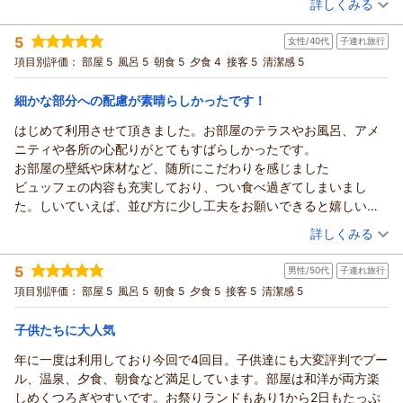
素敵な思い出作りのお手伝いができましたこと、スタッフ一同
詳しくみる
できるよう、
って聞いただけです。お風呂は鏡の水垢が汚かった。うろこみた
心より嬉しく存じます。
より一層のサービス向上に努めてまいります。
宿泊時期：
2026年07月宿泊 (家族旅行)
いな。特別室を予約したけど、掃除が行き届いてなかったかなと
これからも皆様に笑顔でお過ごしいただけるホテルを目指して
5
女性/40代
子連れ旅行
投稿者：
いーさん
(女性/30代)
また季節を変えてお越しいただけますことを、心よりお待ち申
思った。いいところもあったけど。
まいります。
宿泊プラン：
【じゃらんスペシャルウィーク】フリーフロー＆ビュッフェ
項目別評価：
部屋 5
風呂 5
朝食 5
夕食 4
接客 5
清潔感 5
し上げております。
またお祝い事やご旅行の機会がございましたら、ぜひ皆様で遊
和洋室
朝・夕
（返信日：2026/07/29）
びにいらしてください。
宿泊価格帯：
30,001円以上(大人一人あたり/税込)
細かな部分への配慮が素晴らしかったです！
お母様にもどうぞよろしくお伝えくださいませ。
はじめて利用させて頂きました。お部屋のテラスやお風呂、アメ
またのお越しを心よりお待ち申し上げております。
龍宮城スパ・ホテル三日月 富士見亭からの返信
ニティや各所の心配りがとてもすばらしかったです。
（返信日：2026/08/01）
いー 様
お部屋の壁紙や床材など、随所にこだわりを感じました
この度は当ホテルをご利用いただき、誠にありがとうございま
ビュッフェの内容も充実しており、つい食べ過ぎてしまいまし
した。
た。しいていえば、並び方に少し工夫をお願いできると嬉しいで
また、ご多忙の折に貴重なご感想をお寄せいただきましたこ
す。混む時間帯に一部の料理の列が1列に並んでしまっており、少
（投稿日：2026/07/26）
と、重ねて御礼申し上げます。
詳しくみる
量を取りに行けなかったです。
お食事やプール、花火、そしてウェルカムドリンクに至るま
宿泊時期：
2026年07月宿泊 (子連れ旅行)
花火がお部屋から見えて、子供がとても喜んでおりました。次回
で、多くの点でお褒めのお言葉をいただき、大変光栄に存じま
5
男性/50代
子連れ旅行
投稿者：
ペコエさん
(女性/40代)
は両親も連れてぜひまた利用したいホテルです。
す。
宿泊プラン：
【三日月スタンダード】フリーフロー＆ビュッフェ
項目別評価：
部屋 5
風呂 5
朝食 5
夕食 5
接客 5
清潔感 5
和洋室
特にお子様が楽しそうに過ごされていたとのこと、私共も大変
朝・夕
嬉しく拝読いたしました。
子供たちに大人気
宿泊価格帯：
30,001円以上(大人一人あたり/税込)
しかしながら、スタッフの接客対応におきまして、多大なるご
年に一度は利用しており今回で4回目。子供達にも大変評判でプー
不快な思いをさせてしまいましたこと、深くお詫び申し上げま
龍宮城スパ・ホテル三日月 富士見亭からの返信
ル、温泉、夕食、朝食など満足しています。部屋は和洋が両方楽
す。
ペコエ 様
しめくつろぎやすいです。お祭りランドもあり1から2日もたっぷ
お尋ねいただいた際、言葉がわからないからといって失礼な聞