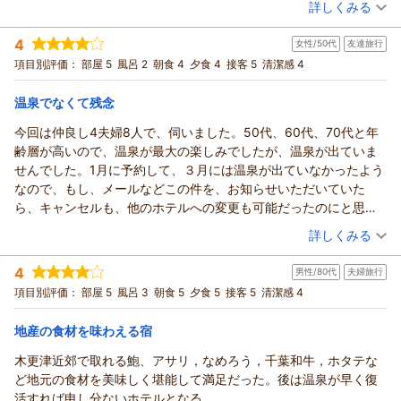
詳しくみる
と、重ねて御礼申し上げます。
で、戸惑うことなく使えます。土日利用だったので花火がみれま
大浴場に関しまして、温泉を楽しみにお越しいただいたとこ
宿泊時期：
2026年04月宿泊 (家族旅行)
したが、前は夕御飯たべてきます、世話しなく部屋に戻ってみる
4
女性/50代
友達旅行
投稿者：
ろ、ご期待に沿えず心苦しく存じます。
いくえさん
(女性/40代)
とうかんじでしたが、30分余裕があったので、ゆったりみれまし
宿泊プラン：
【三日月スタンダード】フリーフロー＆ビュッフェ
項目別評価：
部屋 5
風呂 2
朝食 4
夕食 4
接客 5
清潔感 4
和洋室
一方で、お食事や客室、そして夜の花火についてはご満足いた
た。
だけたとのこと、大変嬉しく拝読いたしました。
朝・夕
夕食朝食ともにご飯は、とても美味しいです！
温泉でなくて残念
宿泊価格帯：
ブッフェの豊富なメニューは当館の自慢の一つでございますの
26,001～27,000円(大人一人あたり/税込)
室内露天風呂とご飯が決め手でまた行きたいお宿です。富士山は
で、迷いながら選ぶ楽しさを味わっていただけたのであれば幸
なかなかお目にかかれることがなく、過去にも1回みれたかどうか
今回は仲良し4夫婦8人で、伺いました。50代、60代、70代と年
龍宮城スパ・ホテル三日月 富士見亭からの返信
いです。
ですが笑、景色が綺麗なのであまりきにしておりません。是非施
齢層が高いので、温泉が最大の楽しみでしたが、温泉が出ていま
これからも、お客様に心からリラックスしていただけるホテル
いくえ 様
設まわりのお散歩もして、写真映えするスポットで記念を残して
せんでした。1月に予約して、３月には温泉が出ていなかったよう
を目指し、スタッフ一同精進してまいります。
いつも当館をご愛顧いただき、誠にありがとうございます。
ほしいお宿です。
なので、もし、メールなどこの件を、お知らせいただいていた
またお近くにお越しの際は、ぜひ当ホテルへお立ち寄りくださ
また、お忙しい中、温かいご感想をお寄せいただきましたこ
ら、キャンセルも、他のホテルへの変更も可能だったのにと思
いませ。
と、重ねて御礼申し上げます。
い、フロントに問い合わせしました。結果、チェックアウトを一
（投稿日：2026/05/15）
お客様のまたのご来館を、心よりお待ち申し上げております。
詳しくみる
土日の花火につきましても、今回はお食事の後にゆったりとお
時間伸ばして貰うことになりましたが、みんなに、三日月を推し
楽しみいただけたようで何よりでございます。
（返信日：2026/05/25）
宿泊時期：
2026年05月宿泊 (友達旅行)
た私はいたたまれませんでした。連絡頂きたかったです。
4
男性/80代
夫婦旅行
投稿者：
夜空に上がる花火が、旅の素敵な思い出の一つとなりましたな
きょんちゃんさん
(女性/50代)
しかしながら、チェックアウトの時、フロントにいらした三人の
宿泊プラン：
【三日月スタンダード】フリーフロー＆ビュッフェ
項目別評価：
部屋 5
風呂 3
朝食 5
夕食 5
接客 5
清潔感 4
和洋室
ら幸いです。
スタッフが、この件をきちんと共有されていて、１０時でチェッ
また、当館自慢の室内露天風呂とお食事を高く評価していただ
朝・夕
クアウトを済ませると、お詫びの言葉を頂き、流石だなぁと思い
地産の食材を味わえる宿
宿泊価格帯：
き、大変光栄に存じます。
19,001～20,000円(大人一人あたり/税込)
ました。
富士山につきましては、あいにく姿を見せないこともございま
食事は、十分な品数でしたが、以前利用した時より品数、質とも
木更津近郊で取れる鮑、アサリ，なめろう，千葉和牛，ホタテな
龍宮城スパ・ホテル三日月 富士見亭からの返信
すが、周辺の景色や散策スポットをお楽しみいただけていると
落ちているなぁと感じました。でも物価高騰の中、他のホテルか
ど地元の食材を美味しく堪能して満足だった。後は温泉が早く復
のこと、大変嬉しく存じます。
きょんちゃん 様
ら比べると頑張っていると思います。煮あわびの味、いくら、と
活すれば申し分ないホテルとなる。