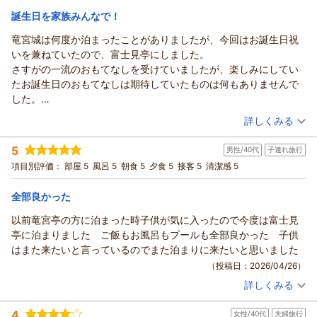
朝・夕
しく拝読いたしました。
誕生日を家族みんなで！
宿泊価格帯：
26,001～27,000円(大人一人あたり/税込)
これからも、お客様にさらなるご満足をお届けできるよう、
竜宮城は何度か泊まったことがありましたが、今回はお誕生日祝
日々精進してまいります。
龍宮城スパ・ホテル三日月 富士見亭からの返信
いを兼ねていたので、富士見亭にしました。
来年の春も、また皆様にお会いできることを心より楽しみにお
RIK 様
さすがの一流のおもてなしを受けていましたが、楽しみにしてい
待ち申し上げております。
この度は当ホテルをご利用いただき、誠にありがとうございま
たお誕生日のおもてなしは期待していたものは何もありませんで
（返信日：2026/05/14）
す。
した。
また、お忙しい中温かいご感想をお寄せいただきましたこと、
朝は、雨でしたが露天風呂に行ってみたら、お風呂場に直ぐに片
（投稿日：2026/04/27）
詳しくみる
重ねて御礼申し上げます。
付けて欲しいと連絡しましたが、全然来ることはなく、そのまま
お子様連れでのご旅行は、どうしてもお荷物が多くなってしま
宿泊時期：
2026年04月宿泊 (家族旅行)
になっていました。
5
男性/40代
子連れ旅行
投稿者：
うものかと存じます。
メルンさん
(女性/50代)
決められた仕事は素晴らしいのに、ちょっと違うことを聞くと対
宿泊プラン：
【じゃらんスペシャルウィーク】フリーフロー＆ビュッフェ
項目別評価：
部屋 5
風呂 5
朝食 5
夕食 5
接客 5
清潔感 5
離乳食やベビーチェア、レンタルの水着などがお客様のご負担
応が時間がかかってしまうのがとても残念でした。
和洋室
朝・夕
を軽減し、
せっかくの素晴らしいホテルなので、頑張って欲しいです。
宿泊価格帯：
21,001～22,000円(大人一人あたり/税込)
全部良かった
「手ぶらでも問題なかった」とのお言葉をいただけたことは、
私共にとっても大変嬉しい限りでございます。
以前竜宮亭の方に泊まった時子供が気に入ったので今度は富士見
龍宮城スパ・ホテル三日月 富士見亭からの返信
夕食のビュッフェにつきましても、カニ食べ放題をはじめ、
亭に泊まりました ご飯もお風呂もプールも全部良かった 子供
メルン 様
お食事の内容にご満足いただけたご様子で安堵いたしました。
はまた来たいと言っているのでまた泊まりに来たいと思いました
この度は、お誕生日という大切な記念日のご宿泊に、富士見亭
閉店間際であっても、お客様に安心してお食事をお楽しみいた
（投稿日：2026/04/26）
をお選びいただき誠にありがとうございました。また、日頃よ
だけるよう努めておりますので、
詳しくみる
り当グループをご愛顧いただいておりますこと、重ねて御礼申
スタッフの対応がお役に立てたのであれば幸いです。
宿泊時期：
2026年04月宿泊 (子連れ旅行)
し上げます。
高校生のお子様から1歳のお子様まで、皆様に「大ウケ」だった
投稿者：
ぽめじさん
(男性/40代)
4
せっかくのお祝いの機会でございましたのに、私どもの配慮が
女性/40代
夫婦旅行
宿泊プラン：
とのお言葉、
【三日月スタンダード】フリーフロー＆ビュッフェ
和洋室