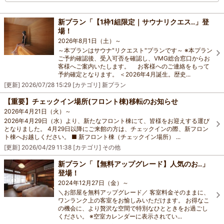
新プラン「【1枠1組限定｜サウナリクエス..」登
場！
2026年8月1日（土）～
～本プランはサウナ"リクエスト"プランです～ ※本プラン
ご予約確認後、受入可否を確認し、VMG総合窓口からお
客様へご案内いたします。 お客様へのご連絡をもって
予約確定となります。 ＜2026年4月誕生。歴史...
[更新]
2026/07/28 15:29
[カテゴリ]
新プラン
【重要】チェックイン場所(フロント棟)移転のお知らせ
2026年4月21日（火）～
2026年4月29日（水）より、新たなフロント棟にて、皆様をお迎えする運び
となりました。 4月29日以降にご来館の方は、チェックインの際、新フロン
ト棟へお越しください。 ■ 新フロント棟（チェックイン場所） ...
[更新]
2026/04/29 11:38
[カテゴリ]
その他
新プラン「【無料アップグレード】人気のお..」
登場！
2024年12月27日（金）～
＼お部屋を無料アップグレード／ 客室料金そのままに、
ワンランク上の客室をお愉しみいただけます。 お得なこ
の機会に、より贅沢な空間で特別なひとときをお過ごし
ください。 ※空室カレンダーに表示されてい...