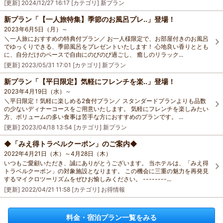
[更新]
2024/12/27 16:17
[カテゴリ]
新プラン
新プラン「【一人旅特集】季節のお風呂プレ..」登場！
2023年6月5日（月）～
＼一人旅におすすめの特典付プラン／ お一人様限定で、お部屋付きのお風呂
でゆっくりできる、季節風呂をプレゼントいたします！ 心地良い香りととも
に、自分だけのペースで自由にのびのび過ごし、 癒しのリラック...
[更新]
2023/05/31 17:01
[カテゴリ]
新プラン
新プラン「【平日限定】気軽にフレンチを楽..」登場！
2023年4月19日（水）～
＼平日限定！気軽に楽しめる2食付プラン／ スタンダードプランよりも品数
の少ないディナーコースをご用意いたします。 気軽にフレンチを楽しみたい
方、ボリュームの多い食事は苦手な方におすすめのプランです。 ...
[更新]
2023/04/18 13:54
[カテゴリ]
新プラン
◆「みえ得トラベルクーポン」のご案内◆
2022年4月21日（木）～4月28日（木）
いつもご愛顧いただき、誠にありがとうございます。 当ホテルは、「みえ得
トラベルクーポン」の対象施設となります。 この機会に三重の魅力を再発見
するマイクロツーリズムをぜひお愉しみください。 --------...
[更新]
2022/04/21 11:58
[カテゴリ]
お得情報
料金・宿泊プラン一覧をみる