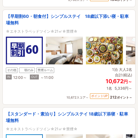
【早期割60・朝食付】シンプルステイ 18歳以下添い寝・駐車
場無料
☆エキストラベッドツイン☆21㎡☆禁煙☆
1泊
大人2名
その他
朝のみ
禁煙ルーム
合計(税込)
IN
OUT
12:00～
～11:00
10,672
円～
1名
5,336円～
ポイントUP
212
10,672スコア～
ポイント～
【スタンダード・素泊り】シンプルステイ 18歳以下添寝・駐車
場無料
☆エキストラベッドツイン☆21㎡☆禁煙☆