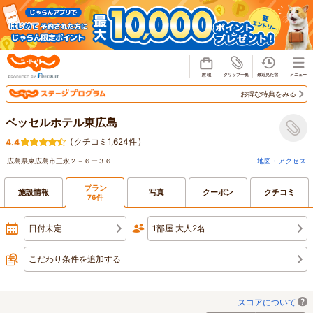
じゃらん
お得な特典をみる
ベッセルホテル東広島
(
クチコミ1,624件
)
4.4
広島県東広島市三永２－６ー３６
地図・アクセス
プラン
施設情報
写真
クーポン
クチコミ
76件
日付未定
1部屋 大人2名
こだわり条件を追加する
スコアについて