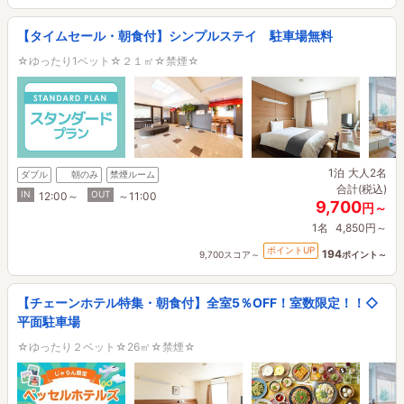
【タイムセール・朝食付】シンプルステイ 駐車場無料
☆ゆったり1ベット☆２１㎡☆禁煙☆
1泊
大人2名
ダブル
朝のみ
禁煙ルーム
合計(税込)
IN
OUT
12:00～
～11:00
9,700
円～
1名
4,850円～
ポイントUP
194
9,700スコア～
ポイント～
【チェーンホテル特集・朝食付】全室5％OFF！室数限定！！◇
平面駐車場
☆ゆったり２ベット☆26㎡☆禁煙☆