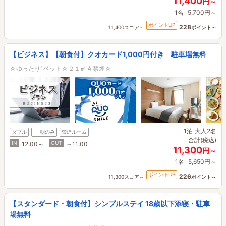
11,400
円～
1名
5,700円～
ポイントUP
228
11,400スコア～
ポイント～
【ビジネス】【朝食付】クオカード1,000円付き 駐車場無料
☆ゆったり1ベット☆２１㎡☆禁煙☆
1泊
大人2名
ダブル
朝のみ
禁煙ルーム
合計(税込)
IN
OUT
12:00～
～11:00
11,300
円～
1名
5,650円～
ポイントUP
226
11,300スコア～
ポイント～
【スタンダード・朝食付】シンプルステイ 18歳以下添寝・駐車
場無料