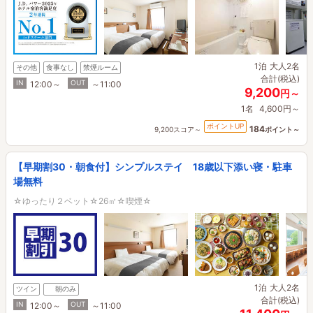
1泊
大人2名
その他
食事なし
禁煙ルーム
合計(税込)
IN
OUT
12:00～
～11:00
9,200
円～
1名
4,600円～
ポイントUP
184
9,200スコア～
ポイント～
【早期割30・朝食付】シンプルステイ 18歳以下添い寝・駐車
場無料
☆ゆったり２ベット☆26㎡☆喫煙☆
1泊
大人2名
ツイン
朝のみ
合計(税込)
IN
OUT
12:00～
～11:00