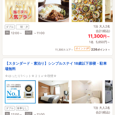
1泊
大人2名
ダブル
朝・夕
合計(税込)
IN
OUT
12:00～
～11:00
11,300
円～
1名
5,650円～
ポイントUP
226
11,300スコア～
ポイント～
【スタンダード・素泊り】シンプルステイ 18歳以下添寝・駐車
場無料
☆ゆったり1ベット☆２１㎡☆喫煙☆
1泊
大人2名
ダブル
食事なし
合計(税込)
IN
OUT
12:00～
～11:00