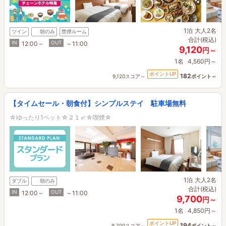
1泊
大人2名
ツイン
朝のみ
禁煙ルーム
合計(税込)
IN
OUT
12:00～
～11:00
9,120
円～
1名
4,560円～
ポイントUP
182
9,120スコア～
ポイント～
【タイムセール・朝食付】シンプルステイ 駐車場無料
☆ゆったり1ベット☆２１㎡☆喫煙☆
1泊
大人2名
ダブル
朝のみ
合計(税込)
IN
OUT
12:00～
～11:00
9,700
円～
1名
4,850円～
ポイントUP
194
9,700スコア～
ポイント～