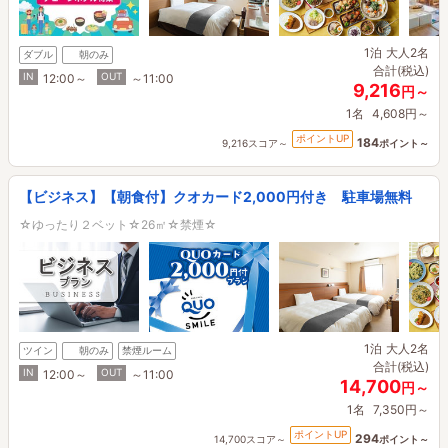
1泊
大人2名
ダブル
朝のみ
合計(税込)
IN
OUT
12:00～
～11:00
9,216
円～
1名
4,608円～
ポイントUP
184
9,216スコア～
ポイント～
【ビジネス】【朝食付】クオカード2,000円付き 駐車場無料
☆ゆったり２ベット☆26㎡☆禁煙☆
1泊
大人2名
ツイン
朝のみ
禁煙ルーム
合計(税込)
IN
OUT
12:00～
～11:00
14,700
円～
1名
7,350円～
ポイントUP
294
14,700スコア～
ポイント～