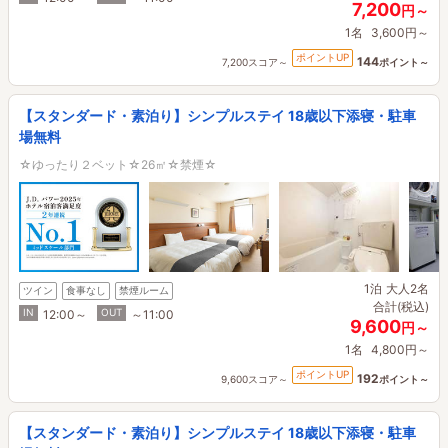
7,200
円～
1名
3,600円～
ポイントUP
144
7,200スコア～
ポイント～
【スタンダード・素泊り】シンプルステイ 18歳以下添寝・駐車
場無料
☆ゆったり２ベット☆26㎡☆禁煙☆
1泊
大人2名
ツイン
食事なし
禁煙ルーム
合計(税込)
IN
OUT
12:00～
～11:00
9,600
円～
1名
4,800円～
ポイントUP
192
9,600スコア～
ポイント～
【スタンダード・素泊り】シンプルステイ 18歳以下添寝・駐車