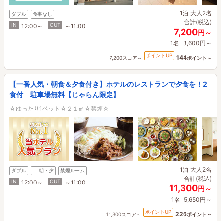
1泊
大人2名
ダブル
食事なし
合計(税込)
IN
OUT
12:00～
～11:00
7,200
円～
1名
3,600円～
ポイントUP
144
7,200スコア～
ポイント～
【一番人気・朝食＆夕食付き】ホテルのレストランで夕食を！2
食付 駐車場無料【じゃらん限定】
☆ゆったり1ベット☆２１㎡☆禁煙☆
1泊
大人2名
ダブル
朝・夕
禁煙ルーム
合計(税込)
IN
OUT
12:00～
～11:00
11,300
円～
1名
5,650円～
ポイントUP
226
11,300スコア～
ポイント～