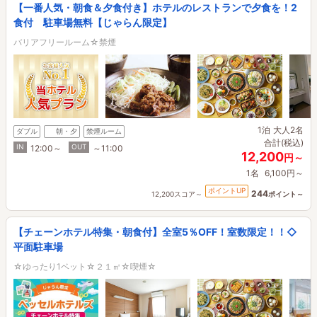
【一番人気・朝食＆夕食付き】ホテルのレストランで夕食を！2
食付 駐車場無料【じゃらん限定】
バリアフリールーム☆禁煙
1泊
大人2名
ダブル
朝・夕
禁煙ルーム
合計(税込)
IN
OUT
12:00～
～11:00
12,200
円～
1名
6,100円～
ポイントUP
244
12,200スコア～
ポイント～
【チェーンホテル特集・朝食付】全室5％OFF！室数限定！！◇
平面駐車場
☆ゆったり1ベット☆２１㎡☆喫煙☆