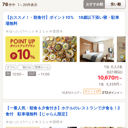
76
おすすめ順
安い順
件中
1
～
20
件表示
【おススメ！・朝食付】ポイント10% 18歳以下添い寝・駐車
場無料
☆ゆったり1ベット☆２１㎡☆禁煙☆
1泊
大人2名
ダブル
朝のみ
禁煙ルーム
合計(税込)
IN
OUT
12:00～
～11:00
10,670
円～
1名
5,335円～
ポイントUP
212
10,670スコア～
ポイント～
【一番人気・朝食＆夕食付き】ホテルのレストランで夕食を！2
食付 駐車場無料【じゃらん限定】
☆ゆったり1ベット☆２１㎡☆喫煙☆