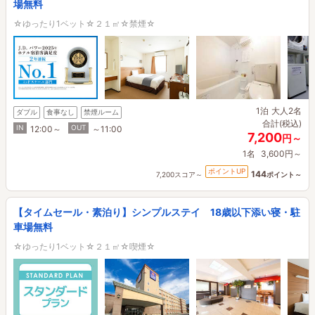
場無料
☆ゆったり1ベット☆２１㎡☆禁煙☆
1泊
大人2名
ダブル
食事なし
禁煙ルーム
合計(税込)
IN
OUT
12:00～
～11:00
7,200
円～
1名
3,600円～
ポイントUP
144
7,200スコア～
ポイント～
【タイムセール・素泊り】シンプルステイ 18歳以下添い寝・駐
車場無料
☆ゆったり1ベット☆２１㎡☆喫煙☆