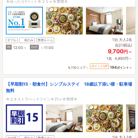
☆ゆったり1ベット☆２１㎡☆禁煙☆
1泊
大人2名
ダブル
朝のみ
禁煙ルーム
合計(税込)
IN
OUT
12:00～
～11:00
9,700
円～
1名
4,850円～
ポイントUP
194
9,700スコア～
ポイント～
【早期割15・朝食付】シンプルステイ 18歳以下添い寝・駐車場
無料
☆エキストラベッドツイン☆21㎡☆禁煙☆
1泊
大人2名
その他
朝のみ
禁煙ルーム