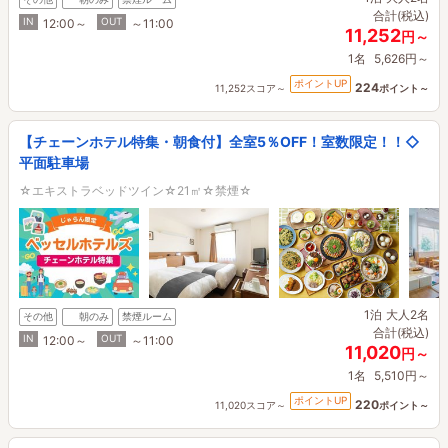
合計(税込)
IN
OUT
12:00～
～11:00
11,252
円～
1名
5,626円～
ポイントUP
224
11,252スコア～
ポイント～
【チェーンホテル特集・朝食付】全室5％OFF！室数限定！！◇
平面駐車場
☆エキストラベッドツイン☆21㎡☆禁煙☆
1泊
大人2名
その他
朝のみ
禁煙ルーム
合計(税込)
IN
OUT
12:00～
～11:00
11,020
円～
1名
5,510円～
ポイントUP
220
11,020スコア～
ポイント～