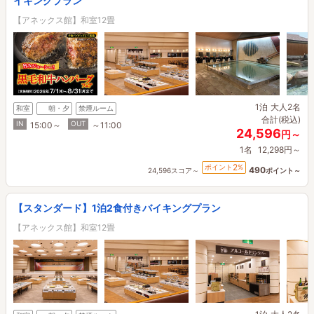
イキングプラン
【アネックス館】和室12畳
1泊
大人2名
和室
朝・夕
禁煙ルーム
合計(税込)
IN
OUT
15:00～
～11:00
24,596
円～
1名
12,298円～
2
ポイント
%
490
24,596スコア～
ポイント～
【スタンダード】1泊2食付きバイキングプラン
【アネックス館】和室12畳