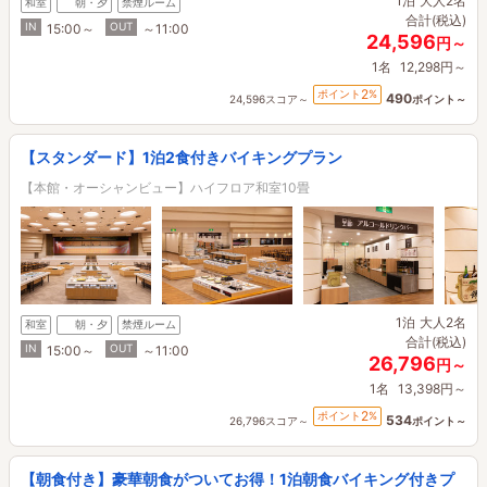
1泊
大人2名
和室
朝・夕
禁煙ルーム
合計(税込)
IN
OUT
15:00～
～11:00
24,596
円～
1名
12,298円～
2
ポイント
%
490
24,596スコア～
ポイント～
【スタンダード】1泊2食付きバイキングプラン
【本館・オーシャンビュー】ハイフロア和室10畳
1泊
大人2名
和室
朝・夕
禁煙ルーム
合計(税込)
IN
OUT
15:00～
～11:00
26,796
円～
1名
13,398円～
2
ポイント
%
534
26,796スコア～
ポイント～
【朝食付き】豪華朝食がついてお得！1泊朝食バイキング付きプ