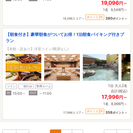
19,096
円～
1名
9,548円～
2
ポイント
%
380
19,096スコア～
ポイント～
【朝食付き】豪華朝食がついてお得！1泊朝食バイキング付きプ
ラン
【本館・訳あり】洋室ツイン(眺望なし)
1泊
大人2名
ツイン
朝のみ
禁煙ルーム
合計(税込)
IN
OUT
15:00～
～11:00
17,996
円～
1名
8,998円～
2
ポイント
%
358
17,996スコア～
ポイント～