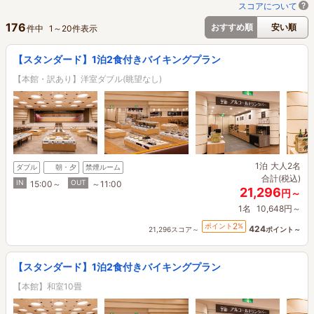
スコアについて
176
おすすめ順
安い順
件中
1
～
20
件表示
【スタンダード】1泊2食付きバイキングプラン
【本館・訳あり】洋室ダブル(眺望なし)
1泊
大人2名
ダブル
朝・夕
禁煙ルーム
合計(税込)
IN
OUT
15:00～
～11:00
21,296
円～
1名
10,648円～
2
ポイント
%
424
21,296スコア～
ポイント～
【スタンダード】1泊2食付きバイキングプラン
【本館】和室10畳