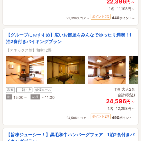
22,396
円～
1名
11,198円～
2
ポイント
%
446
22,396スコア～
ポイント～
【グループにおすすめ】広いお部屋をみんなでゆったり満喫！1
泊2食付きバイキングプラン
【アネックス館】和室12畳
1泊
大人2名
和室
朝・夕
禁煙ルーム
合計(税込)
IN
OUT
15:00～
～11:00
24,596
円～
1名
12,298円～
2
ポイント
%
490
24,596スコア～
ポイント～
【旨味ジューシー！】黒毛和牛ハンバーグフェア 1泊2食付きバ