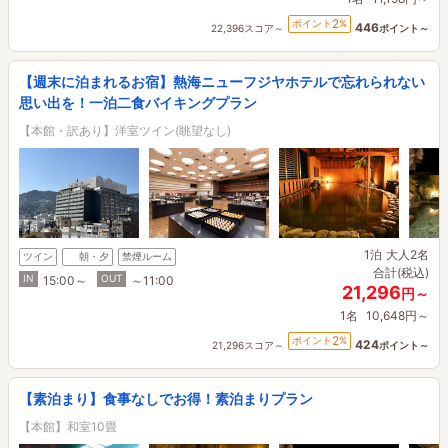
2
ポイント
%
446
22,396スコア～
ポイント～
【週末に泊まれるお宿】熱海ニューフジヤホテルで忘れられない
思い出を！一泊二食バイキングプラン
【本館・訳あり】洋室ツイン(眺望なし)
1泊
大人2名
ツイン
朝・夕
禁煙ルーム
合計(税込)
IN
OUT
15:00～
～11:00
21,296
円～
1名
10,648円～
2
ポイント
%
424
21,296スコア～
ポイント～
【素泊まり】食事なしでお得！素泊まりプラン
【本館】和室10畳