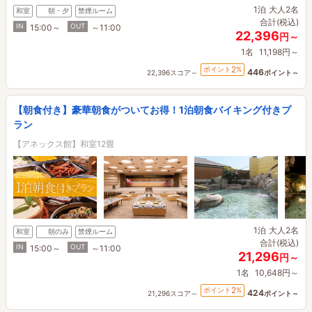
1泊
大人2名
和室
朝・夕
禁煙ルーム
合計(税込)
IN
OUT
15:00～
～11:00
22,396
円～
1名
11,198円～
2
ポイント
%
446
22,396スコア～
ポイント～
【朝食付き】豪華朝食がついてお得！1泊朝食バイキング付きプ
ラン
【アネックス館】和室12畳
1泊
大人2名
和室
朝のみ
禁煙ルーム
合計(税込)
IN
OUT
15:00～
～11:00
21,296
円～
1名
10,648円～
2
ポイント
%
424
21,296スコア～
ポイント～