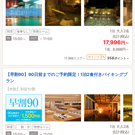
1泊
大人2名
和室
食事なし
禁煙ルーム
合計(税込)
IN
OUT
15:00～
～11:00
17,996
円～
1名
8,998円～
2
ポイント
%
358
17,996スコア～
ポイント～
【早割90】90日前までのご予約限定！1泊2食付きバイキングプ
ラン
【本館】和室10畳
1泊
大人2名
和室
朝・夕
禁煙ルーム
合計(税込)
IN
OUT
15:00～
～11:00