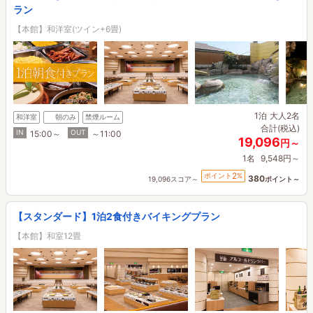
ラン
【本館】和洋室(ツイン+6畳)
1泊
大人2名
和洋室
朝のみ
禁煙ルーム
合計(税込)
IN
OUT
15:00～
～11:00
19,096
円～
1名
9,548円～
2
ポイント
%
380
19,096スコア～
ポイント～
【スタンダード】1泊2食付きバイキングプラン
【本館】和室12畳