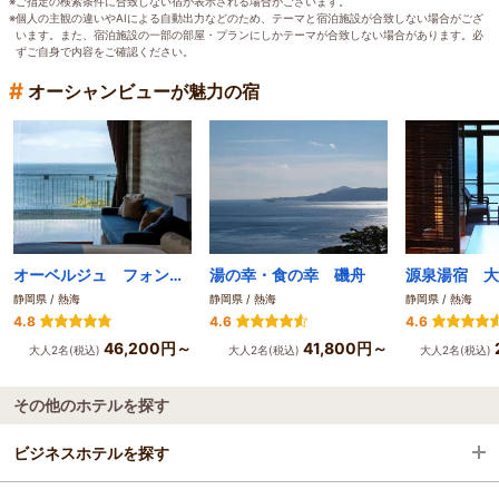
※ご指定の検索条件に合致しない宿が表示される場合がございます。
※個人の主観の違いやAIによる自動出力などのため、テーマと宿泊施設が合致しない場合がござ
います。また、宿泊施設の一部の部屋・プランにしかテーマが合致しない場合があります。必
ずご自身で内容をご確認ください。
#
オーシャンビューが魅力の宿
オーベルジュ フォンテーヌブロー熱海
湯の幸・食の幸 磯舟
静岡県 / 熱海
静岡県 / 熱海
静岡県 / 熱海
4.8
4.6
4.6
46,200円～
41,800円～
大人2名(税込)
大人2名(税込)
大人2名(税込)
その他のホテルを探す
ビジネスホテルを探す