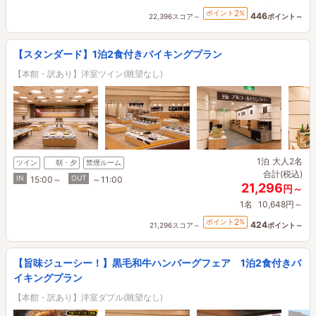
2
ポイント
%
446
22,396スコア～
ポイント～
【スタンダード】1泊2食付きバイキングプラン
【本館・訳あり】洋室ツイン(眺望なし)
1泊
大人2名
ツイン
朝・夕
禁煙ルーム
合計(税込)
IN
OUT
15:00～
～11:00
21,296
円～
1名
10,648円～
2
ポイント
%
424
21,296スコア～
ポイント～
【旨味ジューシー！】黒毛和牛ハンバーグフェア 1泊2食付きバ
イキングプラン
【本館・訳あり】洋室ダブル(眺望なし)