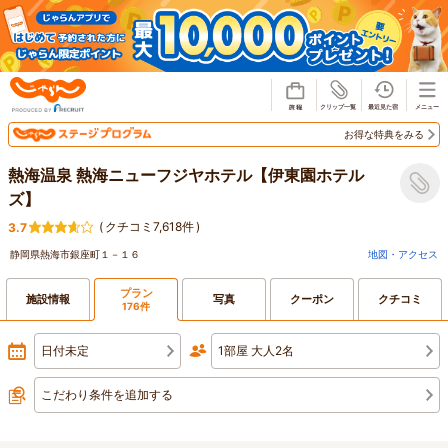
じゃらん
お得な特典をみる
熱海温泉 熱海ニューフジヤホテル【伊東園ホテル
ズ】
(
クチコミ7,618件
)
3.7
静岡県熱海市銀座町１－１６
地図・アクセス
プラン
施設情報
写真
クーポン
クチコミ
176件
日付未定
1部屋 大人2名
こだわり条件を追加する