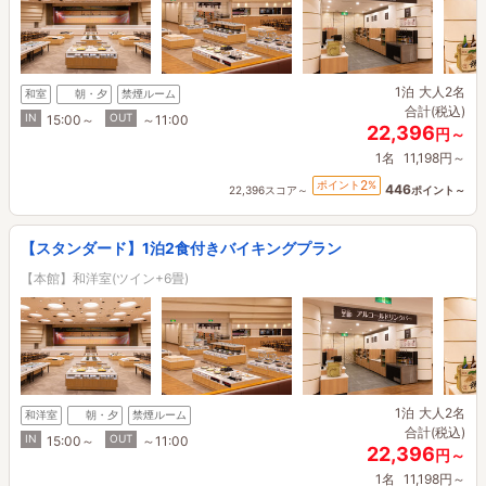
1泊
大人2名
和室
朝・夕
禁煙ルーム
合計(税込)
IN
OUT
15:00～
～11:00
22,396
円～
1名
11,198円～
2
ポイント
%
446
22,396スコア～
ポイント～
【スタンダード】1泊2食付きバイキングプラン
【本館】和洋室(ツイン+6畳)
1泊
大人2名
和洋室
朝・夕
禁煙ルーム
合計(税込)
IN
OUT
15:00～
～11:00
22,396
円～
1名
11,198円～