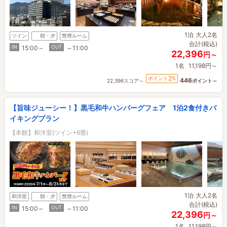
1泊
大人2名
ツイン
朝・夕
禁煙ルーム
合計(税込)
IN
OUT
15:00～
～11:00
22,396
円～
1名
11,198円～
2
ポイント
%
446
22,396スコア～
ポイント～
【旨味ジューシー！】黒毛和牛ハンバーグフェア 1泊2食付きバ
イキングプラン
【本館】和洋室(ツイン+6畳)
1泊
大人2名
和洋室
朝・夕
禁煙ルーム
合計(税込)
IN
OUT
15:00～
～11:00
22,396
円～
1名
11,198円～