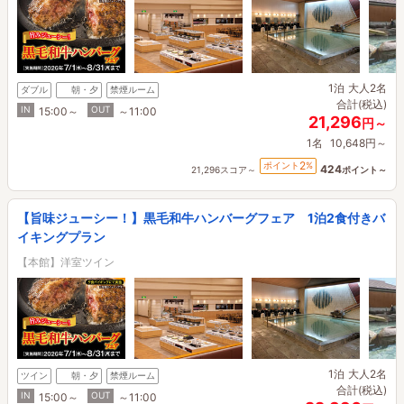
1泊
大人2名
ダブル
朝・夕
禁煙ルーム
合計(税込)
IN
OUT
15:00～
～11:00
21,296
円～
1名
10,648円～
2
ポイント
%
424
21,296スコア～
ポイント～
【旨味ジューシー！】黒毛和牛ハンバーグフェア 1泊2食付きバ
イキングプラン
【本館】洋室ツイン
1泊
大人2名
ツイン
朝・夕
禁煙ルーム
合計(税込)
IN
OUT
15:00～
～11:00