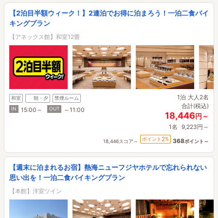
【2泊目半額ウィーク！】2連泊でお得に泊まろう！一泊二食バイ
キングプラン
【アネックス館】和室12畳
1泊
大人2名
和室
朝・夕
禁煙ルーム
合計(税込)
IN
OUT
15:00～
～11:00
18,446
円～
1名
9,223円～
2
ポイント
%
368
18,446スコア～
ポイント～
【週末に泊まれるお宿】熱海ニューフジヤホテルで忘れられない
思い出を！一泊二食バイキングプラン
【本館】洋室ツイン