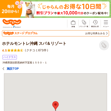
じゃらん
お得な特典をみる
ホテルモントレ沖縄 スパ＆リゾート
(
クチコミ673件
)
4.5
ハイクラス
沖縄県国頭郡恩納村字冨着１５５０－１
施設TOP