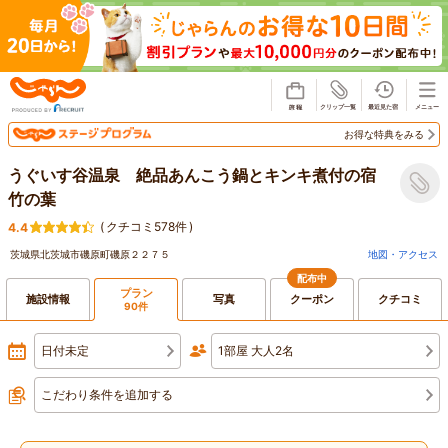
じゃらん
お得な特典をみる
うぐいす谷温泉 絶品あんこう鍋とキンキ煮付の宿
竹の葉
(
クチコミ578件
)
4.4
茨城県北茨城市磯原町磯原２２７５
地図・アクセス
配布中
プラン
施設情報
写真
クーポン
クチコミ
90件
日付未定
1部屋 大人2名
こだわり条件を追加する