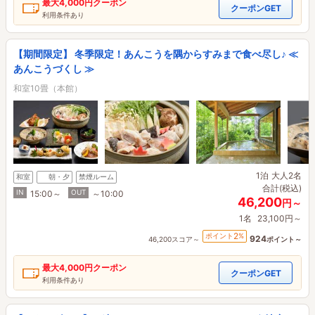
最大
4,000円
クーポン
クーポンGET
利用条件あり
【期間限定】 冬季限定！あんこうを隅からすみまで食べ尽し♪ ≪
あんこうづくし ≫
和室10畳（本館）
1泊
大人2名
和室
朝・夕
禁煙ルーム
合計(税込)
IN
OUT
15:00～
～10:00
46,200
円～
1名
23,100円～
2
ポイント
%
924
46,200スコア～
ポイント～
最大
4,000円
クーポン
クーポンGET
利用条件あり