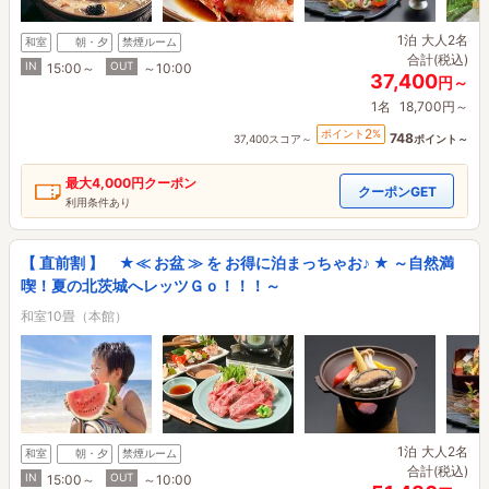
1泊
大人2名
和室
朝・夕
禁煙ルーム
合計(税込)
IN
OUT
15:00～
～10:00
37,400
円～
1名
18,700円～
2
ポイント
%
748
37,400スコア～
ポイント～
最大
4,000円
クーポン
クーポンGET
利用条件あり
【 直前割 】 ★≪ お盆 ≫ を お得に泊まっちゃお♪ ★ ～自然満
喫！夏の北茨城へレッツＧｏ！！！～
和室10畳（本館）
1泊
大人2名
和室
朝・夕
禁煙ルーム
合計(税込)
IN
OUT
15:00～
～10:00