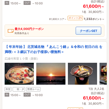
合計(税込)
IN
OUT
15:00～
～10:00
61,600
円～
1名
30,800円～
2
ポイント
%
1,232
61,600スコア～
ポイント～
最大
4,000円
クーポン
クーポンGET
利用条件あり
【 年末年始 】 北茨城名物 『 あんこう鍋 』＆令和の 初日の出 を
満喫♪＜３歳以下のお子様添い寝無料＞
広縁付和室１０畳（新館）
1泊
大人2名
和室
朝・夕
禁煙ルーム
合計(税込)
IN
OUT
15:00～
～10:00
61,600
円～
1名
30,800円～