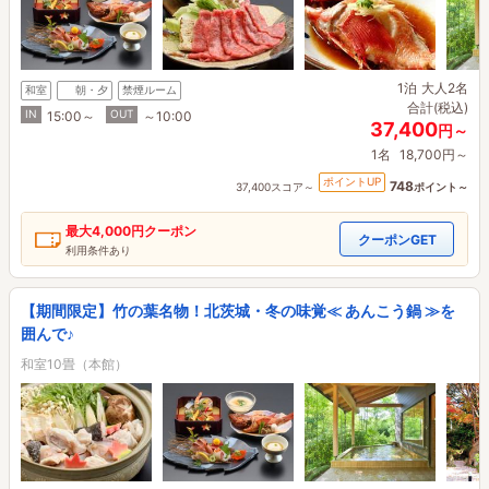
1泊
大人2名
和室
朝・夕
禁煙ルーム
合計(税込)
IN
OUT
15:00～
～10:00
37,400
円～
1名
18,700円～
ポイントUP
748
37,400スコア～
ポイント～
最大
4,000円
クーポン
クーポンGET
利用条件あり
【期間限定】竹の葉名物！北茨城・冬の味覚≪ あんこう鍋 ≫を
囲んで♪
和室10畳（本館）