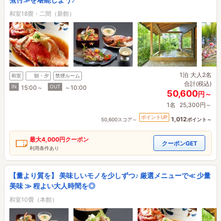
和室18畳・二間（新館）
1泊
大人2名
和室
朝・夕
禁煙ルーム
合計(税込)
IN
OUT
15:00～
～10:00
50,600
円～
1名
25,300円～
ポイントUP
1,012
50,600スコア～
ポイント～
最大
4,000円
クーポン
クーポンGET
利用条件あり
【量より質を】 美味しいモノを少しずつ♪ 厳選メニューで≪ 少量
美味 ≫ 程よい大人時間を◎
和室10畳（本館）