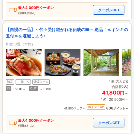
最大
4,000円
クーポン
クーポンGET
利用条件あり
【自慢の一品】～代々受け継がれる伝統の味～ 絶品！≪キンキの
煮付≫を堪能しよう♪
和室10畳（本館）
1泊
大人2名
和室
朝・夕
禁煙ルーム
合計(税込)
IN
OUT
15:00～
～10:00
41,800
円～
1名
20,900円～
ポイントUP
836
41,800スコア～
ポイント～
最大
4,000円
クーポン
クーポンGET
利用条件あり