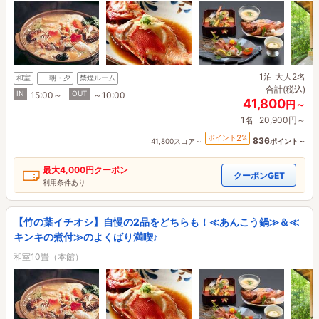
1泊
大人2名
和室
朝・夕
禁煙ルーム
合計(税込)
IN
OUT
15:00～
～10:00
41,800
円～
1名
20,900円～
2
ポイント
%
836
41,800スコア～
ポイント～
最大
4,000円
クーポン
クーポンGET
利用条件あり
【竹の葉イチオシ】自慢の2品をどちらも！≪あんこう鍋≫＆≪
キンキの煮付≫のよくばり満喫♪
和室10畳（本館）