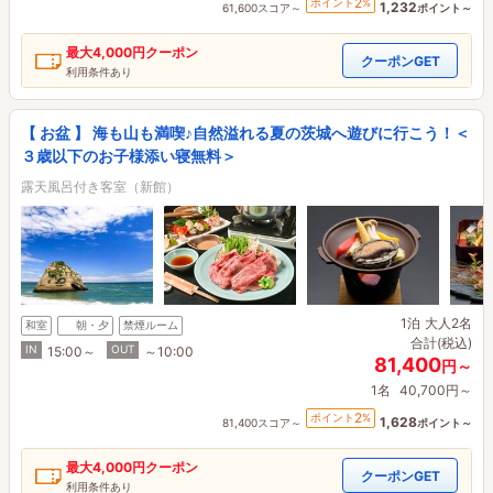
2
ポイント
%
1,232
61,600スコア～
ポイント～
最大
4,000円
クーポン
クーポンGET
利用条件あり
【 お盆 】 海も山も満喫♪自然溢れる夏の茨城へ遊びに行こう！＜
３歳以下のお子様添い寝無料＞
露天風呂付き客室（新館）
1泊
大人2名
和室
朝・夕
禁煙ルーム
合計(税込)
IN
OUT
15:00～
～10:00
81,400
円～
1名
40,700円～
2
ポイント
%
1,628
81,400スコア～
ポイント～
最大
4,000円
クーポン
クーポンGET
利用条件あり