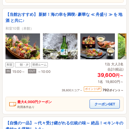
【当館おすすめ】 新鮮！海の幸を満喫♪ 豪華な ≪ 舟盛り ≫ を 地
酒 と共に♪
和室10畳（本館）
1泊
大人2名
和室
朝・夕
禁煙ルーム
合計(税込)
IN
OUT
15:00～
～10:00
39,600
円～
1名
19,800円～
ポイントUP
792
39,600スコア～
ポイント～
最大
4,000円
クーポン
クーポンGET
利用条件あり
【自慢の一品】～代々受け継がれる伝統の味～ 絶品！≪キンキの
煮付≫を堪能しよう♪