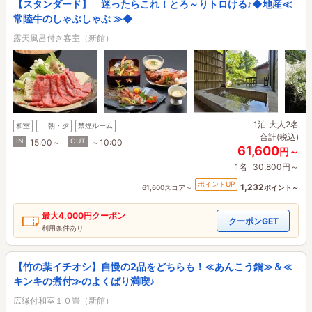
【スタンダード】 迷ったらこれ！とろ～りトロける♪◆地産≪
常陸牛のしゃぶしゃぶ ≫◆
露天風呂付き客室（新館）
1泊
大人2名
和室
朝・夕
禁煙ルーム
合計(税込)
IN
OUT
15:00～
～10:00
61,600
円～
1名
30,800円～
ポイントUP
1,232
61,600スコア～
ポイント～
最大
4,000円
クーポン
クーポンGET
利用条件あり
【竹の葉イチオシ】自慢の2品をどちらも！≪あんこう鍋≫＆≪
キンキの煮付≫のよくばり満喫♪
広縁付和室１０畳（新館）