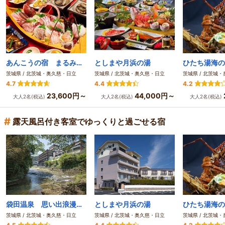
あんこうの宿 まるみつ旅館
としまや月浜の湯
ひたち湯海の
茨城県 / 北茨城・奥久慈・日立
茨城県 / 北茨城・奥久慈・日立
茨城県 / 北茨城
4.7
4.4
4.2
23,600円～
44,000円～
大人2名(税込)
大人2名(税込)
大人2名(税込)
#
露天風呂付き客室でゆっくりと過ごせる宿
袋田温泉 思い出浪漫館～自然に囲まれた美人の湯～
としまや月浜の湯
ひたち湯海の
茨城県 / 北茨城・奥久慈・日立
茨城県 / 北茨城・奥久慈・日立
茨城県 / 北茨城