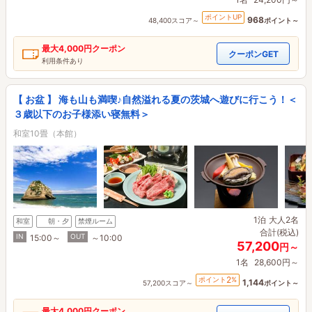
ポイントUP
968
48,400スコア～
ポイント～
最大
4,000円
クーポン
クーポンGET
利用条件あり
【 お盆 】 海も山も満喫♪自然溢れる夏の茨城へ遊びに行こう！＜
３歳以下のお子様添い寝無料＞
和室10畳（本館）
1泊
大人2名
和室
朝・夕
禁煙ルーム
合計(税込)
IN
OUT
15:00～
～10:00
57,200
円～
1名
28,600円～
2
ポイント
%
1,144
57,200スコア～
ポイント～
最大
4,000円
クーポン