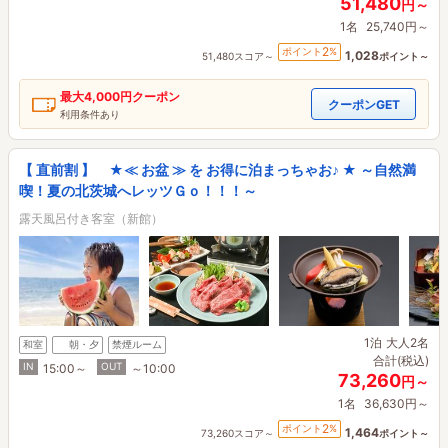
51,480
円～
1名
25,740円～
2
ポイント
%
1,028
51,480スコア～
ポイント～
最大
4,000円
クーポン
クーポンGET
利用条件あり
【 直前割 】 ★≪ お盆 ≫ を お得に泊まっちゃお♪ ★ ～自然満
喫！夏の北茨城へレッツＧｏ！！！～
露天風呂付き客室（新館）
1泊
大人2名
和室
朝・夕
禁煙ルーム
合計(税込)
IN
OUT
15:00～
～10:00
73,260
円～
1名
36,630円～
2
ポイント
%
1,464
73,260スコア～
ポイント～