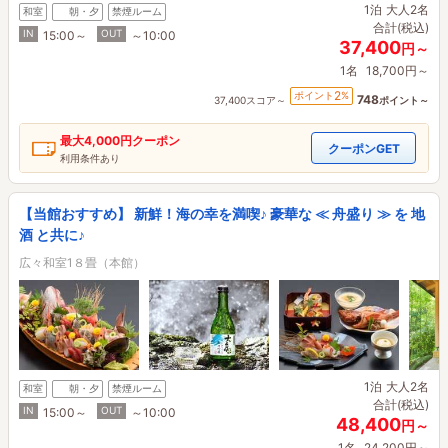
1泊
大人2名
和室
朝・夕
禁煙ルーム
合計(税込)
IN
OUT
15:00～
～10:00
37,400
円～
1名
18,700円～
2
ポイント
%
748
37,400スコア～
ポイント～
最大
4,000円
クーポン
クーポンGET
利用条件あり
【当館おすすめ】 新鮮！海の幸を満喫♪ 豪華な ≪ 舟盛り ≫ を 地
酒 と共に♪
広々和室1８畳（本館）
1泊
大人2名
和室
朝・夕
禁煙ルーム
合計(税込)
IN
OUT
15:00～
～10:00
48,400
円～
1名
24,200円～