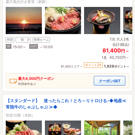
露天風呂付き客室（新館）
1泊
大人2名
和室
朝・夕
禁煙ルーム
合計(税込)
IN
OUT
15:00～
～10:00
81,400
円～
1名
40,700円～
2
ポイント
%
1,628
81,400スコア～
ポイント～
最大
4,000円
クーポン
クーポンGET
利用条件あり
【スタンダード】 迷ったらこれ！とろ～りトロける♪◆地産≪
常陸牛のしゃぶしゃぶ ≫◆
和室10畳（本館）