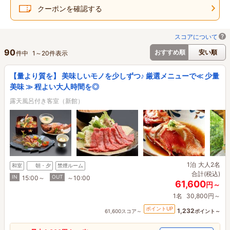
クーポンを確認する
スコアについて
90
おすすめ順
安い順
件中
1
～
20
件表示
【量より質を】 美味しいモノを少しずつ♪ 厳選メニューで≪ 少量
美味 ≫ 程よい大人時間を◎
露天風呂付き客室（新館）
1泊
大人2名
和室
朝・夕
禁煙ルーム
合計(税込)
IN
OUT
15:00～
～10:00
61,600
円～
1名
30,800円～
ポイントUP
1,232
61,600スコア～
ポイント～