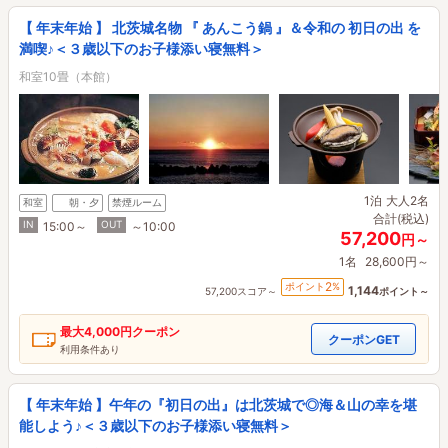
【 年末年始 】 北茨城名物 『 あんこう鍋 』＆令和の 初日の出 を
満喫♪＜３歳以下のお子様添い寝無料＞
和室10畳（本館）
1泊
大人2名
和室
朝・夕
禁煙ルーム
合計(税込)
IN
OUT
15:00～
～10:00
57,200
円～
1名
28,600円～
2
ポイント
%
1,144
57,200スコア～
ポイント～
最大
4,000円
クーポン
クーポンGET
利用条件あり
【 年末年始 】午年の『初日の出』は北茨城で◎海＆山の幸を堪
能しよう♪＜３歳以下のお子様添い寝無料＞