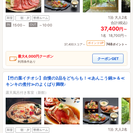
1泊
大人2名
和室
朝・夕
禁煙ルーム
合計(税込)
IN
OUT
15:00～
～10:00
37,400
円～
1名
18,700円～
ポイントUP
748
37,400スコア～
ポイント～
最大
4,000円
クーポン
クーポンGET
利用条件あり
【竹の葉イチオシ】自慢の2品をどちらも！≪あんこう鍋≫＆≪
キンキの煮付≫のよくばり満喫♪
露天風呂付き客室（新館）
1泊
大人2名
和室
朝・夕
禁煙ルーム