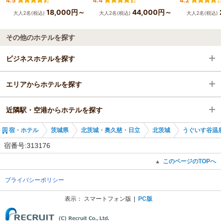
4.5
4.4
4.2
18,000円～
44,000円～
大人2名(税込)
大人2名(税込)
大人2名(税込)
その他のホテルを探す
ビジネスホテルを探す
エリアからホテルを探す
茨城県
近隣駅・空港からホテルを探す
北茨城・奥久慈・日立
茨城県
宿・ホテル
茨城県
北茨城・奥久慈・日立
北茨城
うぐいす谷温
北茨城
北茨城・奥久慈・日立
磯原駅
宿番号:313176
磯原駅
北茨城
大津港駅
このページのTOPへ
▲
プライバシーポリシー
磯原駅
南中郷駅
表示：
スマートフォン版
PC版
(C) Recruit Co., Ltd.
勿来駅