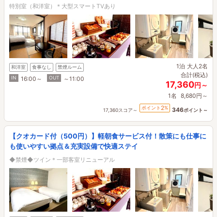
特別室（和洋室）＊大型スマートTVあり
1泊
大人2名
和洋室
食事なし
禁煙ルーム
合計(税込)
IN
OUT
16:00～
～11:00
17,360
円～
1名
8,680円～
2
ポイント
%
346
17,360スコア～
ポイント～
【クオカード付（500円）】軽朝食サービス付！散策にも仕事に
も使いやすい拠点＆充実設備で快適ステイ
◆禁煙◆ツイン＊一部客室リニューアル