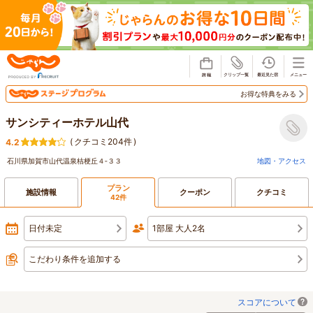
じゃらん
お得な特典をみる
サンシティーホテル山代
(
クチコミ204件
)
4.2
石川県加賀市山代温泉桔梗丘４‐３３
地図・アクセス
プラン
施設情報
クーポン
クチコミ
42件
日付未定
1部屋 大人2名
こだわり条件を追加する
スコアについて