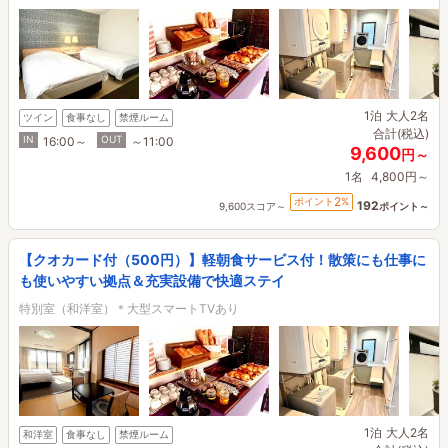
1泊
大人2名
ツイン
食事なし
禁煙ルーム
合計(税込)
IN
OUT
16:00～
～11:00
9,600
円～
1名
4,800円～
2
ポイント
%
192
9,600スコア～
ポイント～
【クオカード付（500円）】軽朝食サービス付！散策にも仕事に
も使いやすい拠点＆充実設備で快適ステイ
特別室（和洋室）＊大型スマートTVあり
1泊
大人2名
和洋室
食事なし
禁煙ルーム