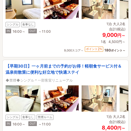
1泊
大人2名
シングル
食事なし
合計(税込)
IN
OUT
16:00～
～11:00
9,000
円～
1名
4,500円～
2
ポイント
%
180
9,000スコア～
ポイント～
【早期30日】一ヶ月前までの予約がお得！軽朝食サービス付＆
温泉街散策に便利な好立地で快適ステイ
◆禁煙◆シングル＊一部客室リニューアル
1泊
大人2名
シングル
食事なし
禁煙ルーム
合計(税込)
IN
OUT
16:00～
～11:00
8,400
円～