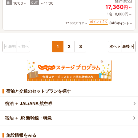
合計(税込)
IN
OUT
16:00～
～11:00
17,360
円～
1名
8,680円～
2
ポイント
%
346
17,360スコア～
ポイント～
1
2
3
|< 最初
< 前へ
次へ >
最後 >|
宿泊と交通のセットプランを探す
宿泊 ＋ JAL/ANA 航空券
宿泊 ＋ JR 新幹線・特急
施設情報をみる