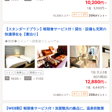
10,200
円～
1名
5,100円～
2
ポイント
%
204
10,200スコア～
ポイント～
【スタンダードプラン】軽朝食サービス付！貸出・設備も充実の
快適滞在を【素泊り】
◆禁煙◆ツイン＊一部客室リニューアル
1泊
大人2名
ツイン
食事なし
禁煙ルーム
合計(税込)
IN
OUT
16:00～
～11:00
12,880
円～
1名
6,440円～
2
ポイント
%
256
12,880スコア～
ポイント～
【WEB割】軽朝食サービス付！加賀観光の拠点に。温泉街散策