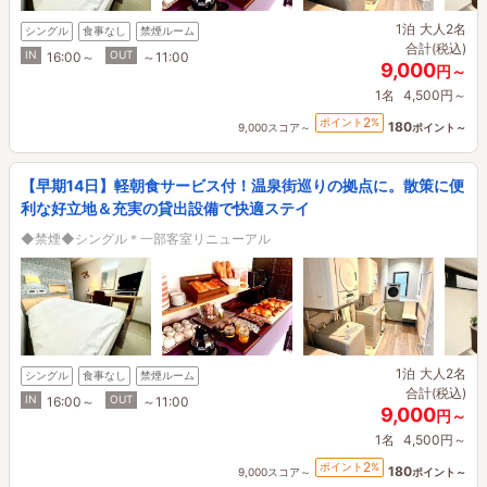
1泊
大人2名
シングル
食事なし
禁煙ルーム
合計(税込)
IN
OUT
16:00～
～11:00
9,000
円～
1名
4,500円～
2
ポイント
%
180
9,000スコア～
ポイント～
【早期14日】軽朝食サービス付！温泉街巡りの拠点に。散策に便
利な好立地＆充実の貸出設備で快適ステイ
◆禁煙◆シングル＊一部客室リニューアル
1泊
大人2名
シングル
食事なし
禁煙ルーム
合計(税込)
IN
OUT
16:00～
～11:00
9,000
円～
1名
4,500円～
2
ポイント
%
180
9,000スコア～
ポイント～