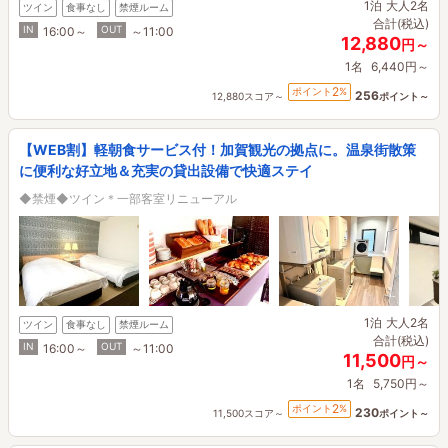
1泊
大人2名
ツイン
食事なし
禁煙ルーム
合計(税込)
IN
OUT
16:00～
～11:00
12,880
円～
1名
6,440円～
2
ポイント
%
256
12,880スコア～
ポイント～
【WEB割】軽朝食サービス付！加賀観光の拠点に。温泉街散策
に便利な好立地＆充実の貸出設備で快適ステイ
◆禁煙◆ツイン＊一部客室リニューアル
1泊
大人2名
ツイン
食事なし
禁煙ルーム
合計(税込)
IN
OUT
16:00～
～11:00
11,500
円～
1名
5,750円～
2
ポイント
%
230
11,500スコア～
ポイント～