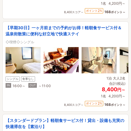
1名
4,200円～
2
ポイント
%
168
8,400スコア～
ポイント～
【早期30日】一ヶ月前までの予約がお得！軽朝食サービス付＆
温泉街散策に便利な好立地で快適ステイ
◇喫煙◇シングル
1泊
大人2名
シングル
食事なし
合計(税込)
IN
OUT
16:00～
～11:00
8,400
円～
1名
4,200円～
2
ポイント
%
168
8,400スコア～
ポイント～
【スタンダードプラン】軽朝食サービス付！貸出・設備も充実の
快適滞在を【素泊り】