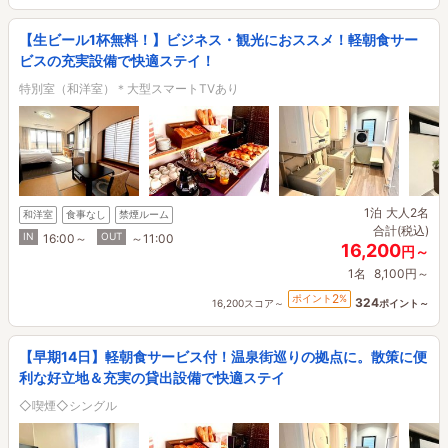
【生ビール1杯無料！】ビジネス・観光におススメ！軽朝食サー
ビスの充実設備で快適ステイ！
特別室（和洋室）＊大型スマートTVあり
1泊
大人2名
和洋室
食事なし
禁煙ルーム
合計(税込)
IN
OUT
16:00～
～11:00
16,200
円～
1名
8,100円～
2
ポイント
%
324
16,200スコア～
ポイント～
【早期14日】軽朝食サービス付！温泉街巡りの拠点に。散策に便
利な好立地＆充実の貸出設備で快適ステイ
◇喫煙◇シングル