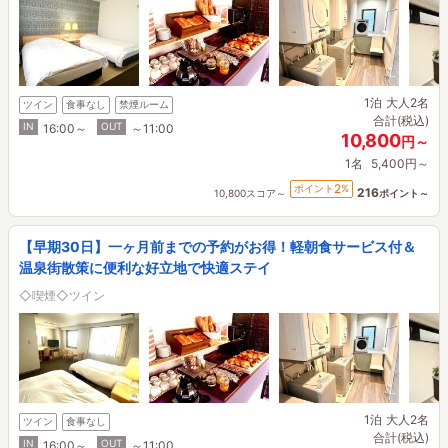
1泊
大人2名
ツイン
食事なし
禁煙ルーム
合計(税込)
IN
OUT
16:00～
～11:00
10,800
円～
1名
5,400円～
2
ポイント
%
216
10,800スコア～
ポイント～
【早期30日】一ヶ月前までの予約がお得！軽朝食サービス付＆
温泉街散策に便利な好立地で快適ステイ
◇喫煙◇ツイン
1泊
大人2名
ツイン
食事なし
合計(税込)
IN
OUT
16:00～
～11:00