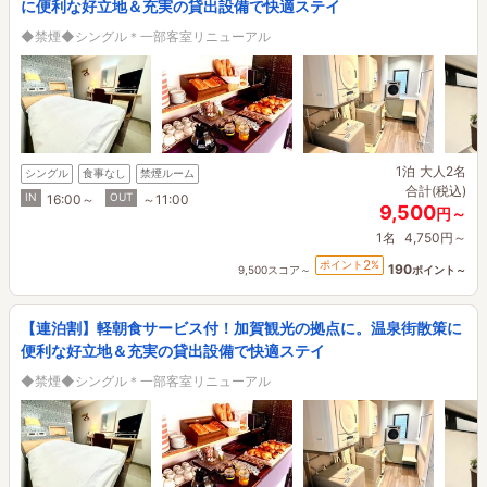
に便利な好立地＆充実の貸出設備で快適ステイ
◆禁煙◆シングル＊一部客室リニューアル
1泊
大人2名
シングル
食事なし
禁煙ルーム
合計(税込)
IN
OUT
16:00～
～11:00
9,500
円～
1名
4,750円～
2
ポイント
%
190
9,500スコア～
ポイント～
【連泊割】軽朝食サービス付！加賀観光の拠点に。温泉街散策に
便利な好立地＆充実の貸出設備で快適ステイ
◆禁煙◆シングル＊一部客室リニューアル