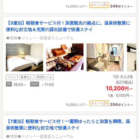
2
ポイント
%
244
12,200スコア～
ポイント～
【3連泊】軽朝食サービス付！加賀観光の拠点に。温泉街散策に
便利な好立地＆充実の貸出設備で快適ステイ
◆禁煙◆ツイン＊一部客室リニューアル
1泊
大人2名
ツイン
食事なし
禁煙ルーム
合計(税込)
IN
OUT
16:00～
～11:00
10,200
円～
1名
5,100円～
2
ポイント
%
204
10,200スコア～
ポイント～
【7連泊】軽朝食サービス付！一週間ゆったりと加賀を満喫。温
泉街散策に便利な好立地で快適ステイ
◆禁煙◆ツイン＊一部客室リニューアル