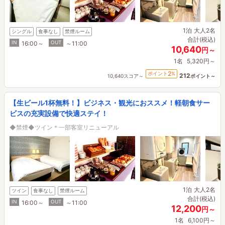
1泊
大人2名
シングル
食事なし
禁煙ルーム
合計(税込)
IN
OUT
16:00～
～11:00
10,640
円～
1名
5,320円～
2
ポイント
%
212
10,640スコア～
ポイント～
【生ビール1杯無料！】ビジネス・観光におススメ！軽朝食サー
ビスの充実設備で快適ステイ！
◆禁煙◆ツイン＊一部客室リニューアル
1泊
大人2名
ツイン
食事なし
禁煙ルーム
合計(税込)
IN
OUT
16:00～
～11:00
12,200
円～
1名
6,100円～