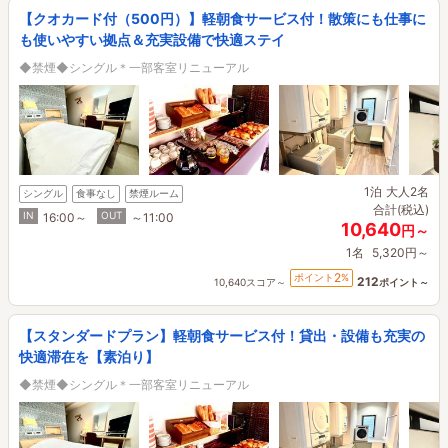
【クオカード付（500円）】軽朝食サービス付！散策にも仕事に
も使いやすい拠点＆充実設備で快適ステイ
◆禁煙◆シングル＊一部客室リニューアル
1泊
大人2名
シングル
食事なし
禁煙ルーム
合計(税込)
IN
OUT
16:00～
～11:00
10,640
円～
1名
5,320円～
2
ポイント
%
212
10,640スコア～
ポイント～
【スタンダードプラン】軽朝食サービス付！貸出・設備も充実の
快適滞在を【素泊り】
◆禁煙◆シングル＊一部客室リニューアル