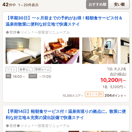
42
おすすめ順
安い順
件中
1
～
20
件表示
【早期30日】一ヶ月前までの予約がお得！軽朝食サービス付＆
温泉街散策に便利な好立地で快適ステイ
◆禁煙◆ツイン＊一部客室リニューアル
1泊
大人2名
ツイン
食事なし
禁煙ルーム
合計(税込)
IN
OUT
16:00～
～11:00
10,200
円～
1名
5,100円～
2
ポイント
%
204
10,200スコア～
ポイント～
【早期14日】軽朝食サービス付！温泉街巡りの拠点に。散策に便
利な好立地＆充実の貸出設備で快適ステイ
◆禁煙◆ツイン＊一部客室リニューアル