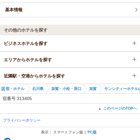
基本情報
その他のホテルを探す
ビジネスホテルを探す
エリアからホテルを探す
石川県
近隣駅・空港からホテルを探す
加賀・小松・辰口
石川県
宿・ホテル
石川県
加賀・小松・辰口
加賀
サンシティーホテル
加賀
加賀・小松・辰口
加賀温泉駅
宿番号:313405
加賀温泉駅
加賀
大聖寺駅
このページのTOPへ
▲
プライバシーポリシー
加賀温泉駅
粟津駅
表示：
スマートフォン版
PC版
(C) Recruit Co., Ltd.