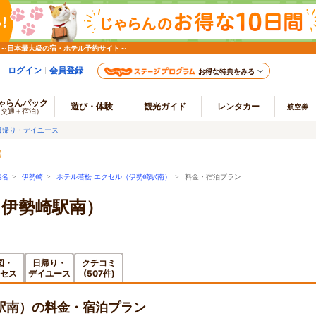
 ～日本最大級の宿・ホテル予約サイト～
ログイン
会員登録
お得な特典をみる
ゃらんパック
遊び・体験
観光ガイド
レンタカー
航空券
（交通＋宿泊）
日帰り・デイユース
榛名
>
伊勢崎
>
ホテル若松 エクセル（伊勢崎駅南）
> 料金・宿泊プラン
（伊勢崎駅南）
図・
日帰り・
クチコミ
セス
デイユース
(507件)
駅南）の料金・宿泊プラン