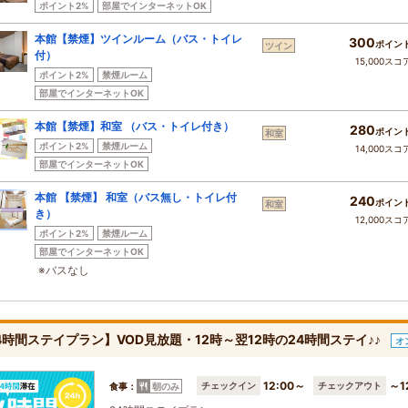
ポイント2%
部屋でインターネットOK
本館【禁煙】ツインルーム（バス・トイレ
300
ポイン
ツイン
付）
15,000スコ
ポイント2%
禁煙ルーム
部屋でインターネットOK
本館【禁煙】和室 （バス・トイレ付き）
280
ポイン
和室
ポイント2%
禁煙ルーム
14,000スコ
部屋でインターネットOK
本館 【禁煙】 和室（バス無し・トイレ付
240
ポイン
和室
き）
12,000スコ
ポイント2%
禁煙ルーム
部屋でインターネットOK
※バスなし
4時間ステイプラン】VOD見放題・12時～翌12時の24時間ステイ♪♪
オ
12:00～
～1
チェックイン
チェックアウト
食事：
朝のみ