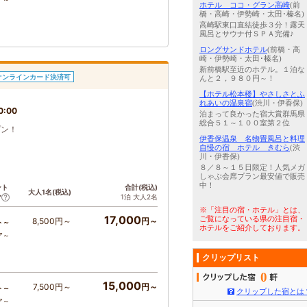
ホテル ココ・グラン高崎
(前
橋・高崎・伊勢崎・太田･榛名)
高崎駅東口直結徒歩３分！露天
風呂とサウナ付ＳＰＡ完備♪
ロングサンドホテル
(前橋・高
崎・伊勢崎・太田･榛名)
新前橋駅至近のホテル。１泊な
オンラインカード決済可
んと２，９８０円～！
【ホテル松本楼】やさしさとふ
れあいの温泉宿
(渋川・伊香保)
0:00
泊まって良かった宿大賞群馬県
総合５１～１００室第２位
プン！
伊香保温泉 名物畳風呂と料理
自慢の宿 ホテル きむら
(渋
川・伊香保)
８／８～１５日限定！人気メガ
しゃぶ会席プラン最安値で販売
中！
ント
合計(税込)
大人1名(税込)
1泊 大人2名
ア
※「注目の宿・ホテル」とは、
17,000
ご覧になっている県の注目宿・
8,500円～
円～
ト～
ホテルをご紹介しております。
ア～
クリップリスト
0
15,000
7,500円～
円～
ト～
クリップした宿とは
ア～