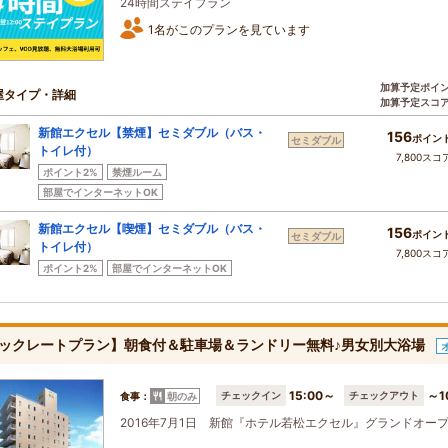
24時間ステイプラン
1名がこのプランを見ています
加算予定ポイ
屋タイプ・詳細
加算予定スコ
新館エクセル【禁煙】セミダブル（バス・
156
ポイン
セミダブル
トイレ付）
7,800スコ
ポイント2%
禁煙ルーム
部屋でインターネットOK
新館エクセル【喫煙】セミダブル（バス・
156
ポイン
セミダブル
トイレ付）
7,800スコ
ポイント2%
部屋でインターネットOK
ックレートプラン】朝食付＆駐車場＆ランドリー無料♪男女別大浴場
15:00～
～1
チェックイン
チェックアウト
食事：
朝のみ
2016年7月1日 新館『ホテル若松エクセル』グランドオー