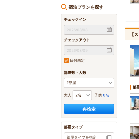
宿泊プランを探す
チェックイン
【ス
チェックアウト
日付未定
部屋数・人数
部
大人
子供
0名
再検索
部屋タイプ
部屋タイプを指定