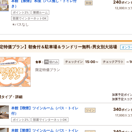
本館 【禁煙】 和室（バス無し・トイレ付
240
ポイン
和室
き）
12,000スコ
ポイント2%
禁煙ルーム
部屋でインターネットOK
※バスなし
定特価プラン】朝食付＆駐車場＆ランドリー無料♪男女別大浴場
オンラ
15:00～
～1
チェックイン
チェックアウト
食事：
朝のみ
限定特価プラン
加算予定ポイ
屋タイプ・詳細
加算予定スコ
本館【喫煙】ツインルーム（バス・トイレ
340
ポイン
ツイン
付）
17,000スコ
ポイント2%
部屋でインターネットOK
本館【禁煙】ツインルーム（バス・トイレ
340