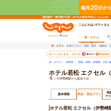
国内旅行・海外旅行や宿・ホテルの宿泊予約はじゃらんnet
こんにちは♪ゲストさん
じ
宿・ホテル
宿・ホテル
出張ビジネス
温泉・露天
高級宿
ポイントがたまる・つかえる
宿・ホテル
>
群馬県
>
前橋・高崎・伊勢崎・太田･
ホテル若松 エクセル
ＪＲ伊勢崎駅から徒歩５分。
地
基本情報
料金・宿泊プラン
アク
ホテル若松 エクセル（伊勢崎