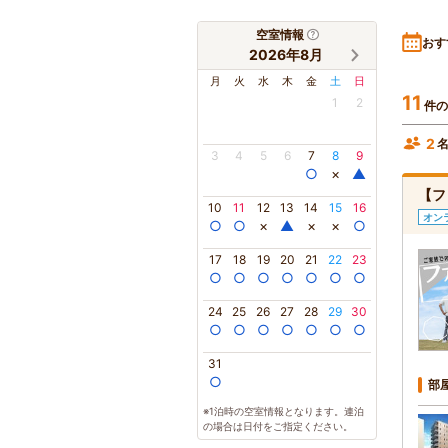
空室情報
おす
2026年8月
月
火
水
木
金
土
日
11
1
2
件の
2
3
4
5
6
7
8
9
○
×
▲
【フ
10
11
12
13
14
15
16
オン
○
○
×
▲
×
×
○
17
18
19
20
21
22
23
○
○
○
○
○
○
○
24
25
26
27
28
29
30
○
○
○
○
○
○
○
31
○
部
※1泊時の空室情報となります。連泊
の場合は日付をご指定ください。