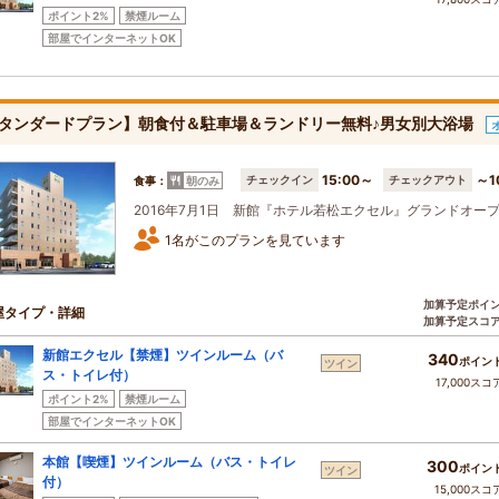
ポイント2%
禁煙ルーム
部屋でインターネットOK
タンダードプラン】朝食付＆駐車場＆ランドリー無料♪男女別大浴場
15:00～
～1
チェックイン
チェックアウト
食事：
朝のみ
2016年7月1日 新館『ホテル若松エクセル』グランドオー
1名がこのプランを見ています
加算予定ポイ
屋タイプ・詳細
加算予定スコ
新館エクセル【禁煙】ツインルーム（バ
340
ポイン
ツイン
ス・トイレ付）
17,000スコ
ポイント2%
禁煙ルーム
部屋でインターネットOK
本館【喫煙】ツインルーム（バス・トイレ
300
ポイン
ツイン
付）
15,000スコ