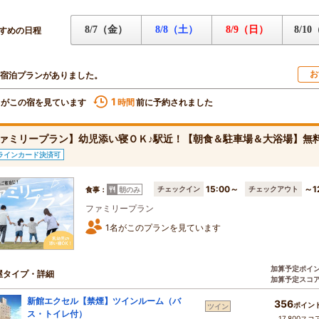
8/7（金）
8/8（土）
8/9（日）
8/1
すめの日程
お
宿泊プランがありました。
1
名がこの宿を見ています
前に予約されました
時間
ァミリープラン】幼児添い寝ＯＫ♪駅近！【朝食＆駐車場＆大浴場】無料
ラインカード決済可
15:00～
～1
チェックイン
チェックアウト
食事：
朝のみ
ファミリープラン
1名がこのプランを見ています
加算予定ポイ
屋タイプ・詳細
加算予定スコ
新館エクセル【禁煙】ツインルーム（バ
356
ポイン
ツイン
ス・トイレ付）
17,800スコ