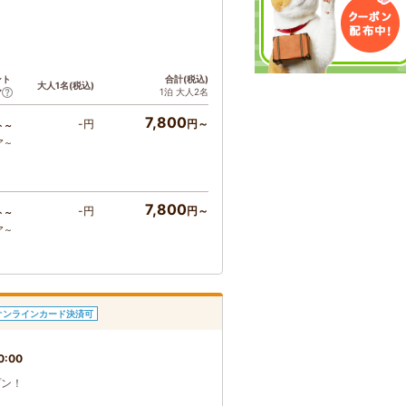
ント
合計(税込)
大人1名(税込)
1泊 大人2名
ア
7,800
-円
円～
ト～
ア～
7,800
-円
円～
ト～
ア～
オンラインカード決済可
0:00
プン！