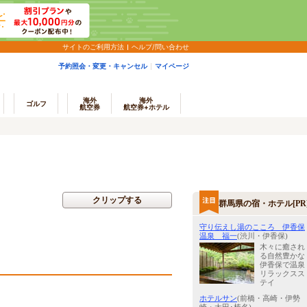
サイトのご利用方法
ヘルプ/問い合わせ
予約照会・変更・キャンセル
マイページ
海外
海外
ゴルフ
航空券
航空券+ホテル
クリップする
群馬県の宿・ホテル[PR
守り伝えし湯のこころ 伊香保
温泉 福一
(渋川・伊香保)
木々に癒され
る自然豊かな
伊香保で温泉
リラックスス
テイ
ホテルサン
(前橋・高崎・伊勢