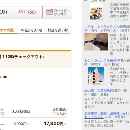
崎・太田･榛名)
高崎駅徒歩圏
で最安値更新
カレンダー
0（月）
8/11（火）
中２０種類の
から選択
贅沢な朝食で
リフレッシュ
ホテル シーラックパル高崎
(
すすめ順
料金が安い順
料金が高い順
橋・高崎・伊勢崎・太田･榛名)
前橋ＩＣより
３分、高崎Ｉ
Ｃより１０
分、１２０台
分の無料駐車
場
！12時チェックアウト♪
セントラルホテル高崎
(前橋・
崎・伊勢崎・太田･榛名)
高崎駅から３
分！！快適な
時間と空間を
2:00
お約束しま
す！！
絹の湯 久惠屋旅館
(藤岡・碓
氷・磯部・妙義)
★８月８日～１５日空室あ
り！！上信越道藤岡ＩＣから約
２０分
ント
合計(税込)
大人1名(税込)
奥伊香保 旅邸 諧暢楼（かい
1泊 大人2名
ア
ちょうろう）
(渋川・伊香保)
全８室大人の隠れ家～全室「白
17,800
8,900円～
円～
ト～
銀の湯」露天風呂付
ア～