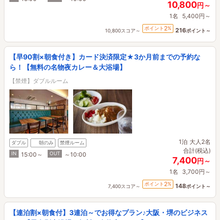
10,800
円～
1名
5,400円～
2
ポイント
%
216
10,800スコア～
ポイント～
【早90割×朝食付き】カード決済限定★3か月前までの予約な
ら！【無料の名物夜カレー＆大浴場】
【禁煙】ダブルルーム
1泊
大人2名
ダブル
朝のみ
禁煙ルーム
合計(税込)
IN
OUT
15:00～
～10:00
7,400
円～
1名
3,700円～
2
ポイント
%
148
7,400スコア～
ポイント～
【連泊割×朝食付】3連泊～でお得なプラン♪大阪・堺のビジネス