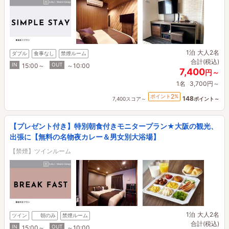
1泊
大人2名
ダブル
食事なし
禁煙ルーム
合計(税込)
IN
OUT
15:00～
～10:00
7,400
円～
1名
3,700円～
2
ポイント
%
148
7,400スコア～
ポイント～
【プレゼント付き】特別朝食付きモニタープラン★大阪の観光、
出張に【無料の名物夜カレー＆男女別大浴場】
【禁煙】ツインルーム
1泊
大人2名
ツイン
朝のみ
禁煙ルーム
合計(税込)
IN
OUT
15:00～
～10:00