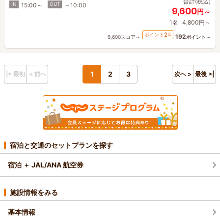
合計(税込)
IN
OUT
15:00～
～10:00
9,600
円～
1名
4,800円～
2
ポイント
%
192
9,600スコア～
ポイント～
1
2
3
|< 最初
< 前へ
次へ >
最後 >|
宿泊と交通のセットプランを探す
宿泊 ＋ JAL/ANA 航空券
施設情報をみる
基本情報