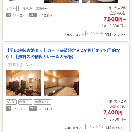
1泊
大人2名
ダブル
朝のみ
禁煙ルーム
合計(税込)
IN
OUT
15:00～
～10:00
7,600
円～
1名
3,800円～
2
ポイント
%
152
7,600スコア～
ポイント～
【早60割×素泊まり】カード決済限定★2か月前までの予約な
ら！【無料の名物夜カレー＆大浴場】
【禁煙】ダブルルーム
1泊
大人2名
ダブル
食事なし
禁煙ルーム
合計(税込)
IN
OUT
15:00～
～10:00
7,400
円～
1名
3,700円～
2
ポイント
%
148
7,400スコア～
ポイント～