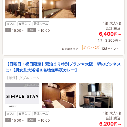
1泊
大人2名
ダブル
食事なし
禁煙ルーム
合計(税込)
IN
OUT
15:00～
～10:00
6,400
円～
1名
3,200円～
2
ポイント
%
128
6,400スコア～
ポイント～
【日曜日・祝日限定】素泊まり特別プラン★大阪・堺のビジネス
に♪【男女別大浴場＆名物無料夜カレー】
【禁煙】ダブルルーム
1泊
大人2名
ダブル
食事なし
禁煙ルーム
合計(税込)
IN
OUT
15:00～
～10:00
6,200
円～