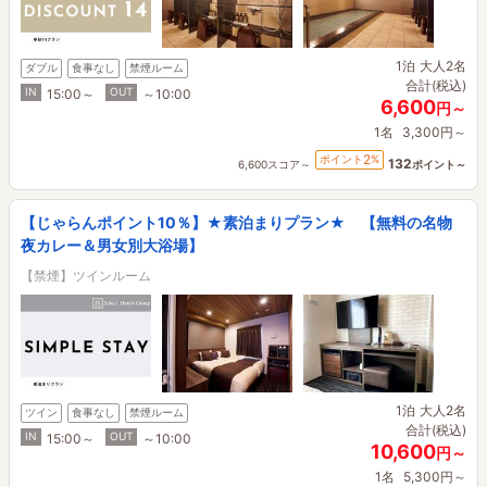
1泊
大人2名
ダブル
食事なし
禁煙ルーム
合計(税込)
IN
OUT
15:00～
～10:00
6,600
円～
1名
3,300円～
2
ポイント
%
132
6,600スコア～
ポイント～
【じゃらんポイント10％】★素泊まりプラン★ 【無料の名物
夜カレー＆男女別大浴場】
【禁煙】ツインルーム
1泊
大人2名
ツイン
食事なし
禁煙ルーム
合計(税込)
IN
OUT
15:00～
～10:00
10,600
円～
1名
5,300円～