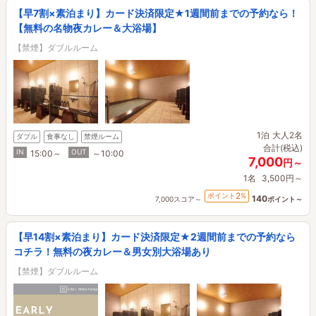
【早7割×素泊まり】カード決済限定★1週間前までの予約なら！
【無料の名物夜カレー＆大浴場】
【禁煙】ダブルルーム
1泊
大人2名
ダブル
食事なし
禁煙ルーム
合計(税込)
IN
OUT
15:00～
～10:00
7,000
円～
1名
3,500円～
2
ポイント
%
140
7,000スコア～
ポイント～
【早14割×素泊まり】カード決済限定★2週間前までの予約なら
コチラ！無料の夜カレー＆男女別大浴場あり
【禁煙】ダブルルーム