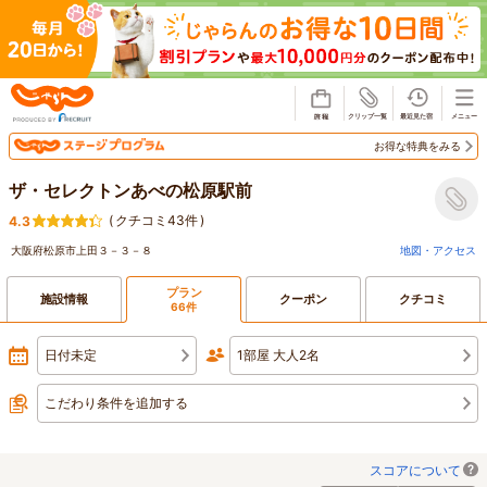
じゃらん
お得な特典をみる
ザ・セレクトンあべの松原駅前
(
クチコミ43件
)
4.3
大阪府松原市上田３－３－８
地図・アクセス
プラン
施設情報
クーポン
クチコミ
66件
日付未定
1部屋 大人2名
こだわり条件を追加する
スコアについて