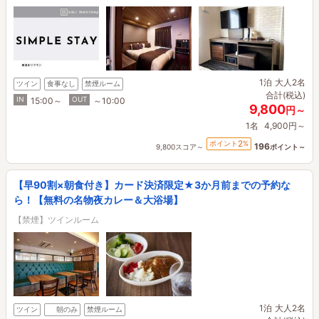
1泊
大人2名
ツイン
食事なし
禁煙ルーム
合計(税込)
IN
OUT
15:00～
～10:00
9,800
円～
1名
4,900円～
2
ポイント
%
196
9,800スコア～
ポイント～
【早90割×朝食付き】カード決済限定★3か月前までの予約な
ら！【無料の名物夜カレー＆大浴場】
【禁煙】ツインルーム
1泊
大人2名
ツイン
朝のみ
禁煙ルーム