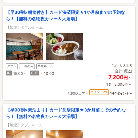
【早30割×朝食付き】カード決済限定★1か月前までの予約な
ら！【無料の名物夜カレー＆大浴場】
【禁煙】ダブルルーム
1泊
大人2名
ダブル
朝のみ
禁煙ルーム
合計(税込)
IN
OUT
15:00～
～10:00
7,200
円～
1名
3,600円～
2
ポイント
%
144
7,200スコア～
ポイント～
【早90割×素泊まり】カード決済限定★3か月前までの予約な
ら！【無料の名物夜カレー＆大浴場】
【禁煙】ダブルルーム