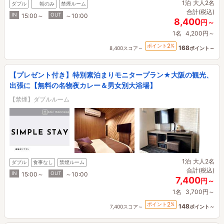
1泊
大人2名
ダブル
朝のみ
禁煙ルーム
合計(税込)
IN
OUT
15:00～
～10:00
8,400
円～
1名
4,200円～
2
ポイント
%
168
8,400スコア～
ポイント～
【プレゼント付き】特別素泊まりモニタープラン★大阪の観光、
出張に【無料の名物夜カレー＆男女別大浴場】
【禁煙】ダブルルーム
1泊
大人2名
ダブル
食事なし
禁煙ルーム
合計(税込)
IN
OUT
15:00～
～10:00
7,400
円～
1名
3,700円～
2
ポイント
%
148
7,400スコア～
ポイント～