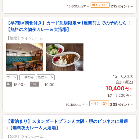
ポイントUP
212
10,600スコア～
ポイント～
【早7割×朝食付き】カード決済限定★1週間前までの予約なら！
【無料の名物夜カレー＆大浴場】
【禁煙】ツインルーム
1泊
大人2名
ツイン
朝のみ
禁煙ルーム
合計(税込)
IN
OUT
15:00～
～10:00
10,400
円～
1名
5,200円～
2
ポイント
%
208
10,400スコア～
ポイント～
【素泊まり】スタンダードプラン★大阪・堺のビジネスに最適
♪【無料夜カレー＆大浴場】
【禁煙】ツインルーム