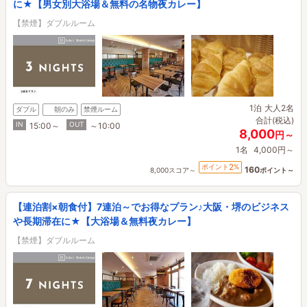
に★【男女別大浴場＆無料の名物夜カレー】
【禁煙】ダブルルーム
1泊
大人2名
ダブル
朝のみ
禁煙ルーム
合計(税込)
IN
OUT
15:00～
～10:00
8,000
円～
1名
4,000円～
2
ポイント
%
160
8,000スコア～
ポイント～
【連泊割×朝食付】7連泊～でお得なプラン♪大阪・堺のビジネス
や長期滞在に★【大浴場＆無料夜カレー】
【禁煙】ダブルルーム