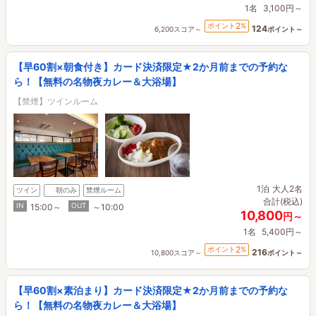
1名
3,100円～
2
ポイント
%
124
6,200スコア～
ポイント～
【早60割×朝食付き】カード決済限定★2か月前までの予約な
ら！【無料の名物夜カレー＆大浴場】
【禁煙】ツインルーム
1泊
大人2名
ツイン
朝のみ
禁煙ルーム
合計(税込)
IN
OUT
15:00～
～10:00
10,800
円～
1名
5,400円～
2
ポイント
%
216
10,800スコア～
ポイント～
【早60割×素泊まり】カード決済限定★2か月前までの予約な
ら！【無料の名物夜カレー＆大浴場】