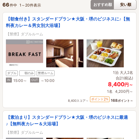
66
おすすめ順
安い順
件中
1
～
20
件表示
【朝食付き】スタンダードプラン★大阪・堺のビジネスに♪【無
料夜カレー＆男女別大浴場】
【禁煙】ダブルルーム
1泊
大人2名
ダブル
朝のみ
禁煙ルーム
合計(税込)
IN
OUT
15:00～
～10:00
8,400
円～
1名
4,200円～
2
ポイント
%
168
8,400スコア～
ポイント～
【素泊まり】スタンダードプラン★大阪・堺のビジネスに最適
♪【無料夜カレー＆大浴場】
【禁煙】ダブルルーム