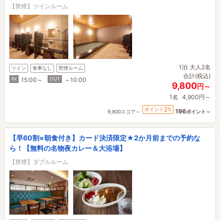
【禁煙】ツインルーム
1泊
大人2名
ツイン
食事なし
禁煙ルーム
合計(税込)
IN
OUT
15:00～
～10:00
9,800
円～
1名
4,900円～
2
ポイント
%
196
9,800スコア～
ポイント～
【早60割×朝食付き】カード決済限定★2か月前までの予約な
ら！【無料の名物夜カレー＆大浴場】
【禁煙】ダブルルーム