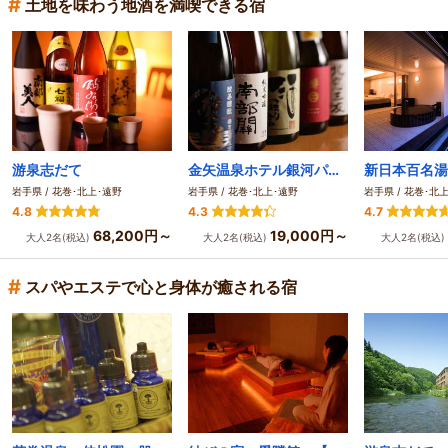
#
土地を味わう地酒を満喫できる宿
游泉志だて
金矢温泉ホテル銀河パークはなまき
岩手県 / 花巻･北上･遠野
岩手県 / 花巻･北上･遠野
岩手県 / 花巻･北
4.8
4.3
4.7
68,200円～
19,000円～
大人2名(税込)
大人2名(税込)
大人2名(税込)
#
スパやエステで心と身体が癒される宿