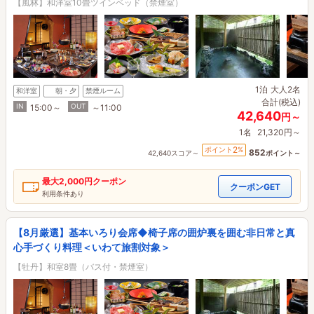
【風林】和洋室10畳ツインベッド（禁煙室）
1泊
大人2名
和洋室
朝・夕
禁煙ルーム
合計(税込)
IN
OUT
15:00～
～11:00
42,640
円～
1名
21,320円～
2
ポイント
%
852
42,640スコア～
ポイント～
最大
2,000円
クーポン
クーポンGET
利用条件あり
【8月厳選】基本いろり会席◆椅子席の囲炉裏を囲む非日常と真
心手づくり料理＜いわて旅割対象＞
【牡丹】和室8畳（バス付・禁煙室）