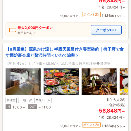
56,848
円～
1名
28,424円～
2
ポイント
%
1,136
56,848スコア～
ポイント～
最大
2,000円
クーポン
クーポンGET
利用条件あり
【8月厳選】源泉かけ流し 半露天風呂付き客室確約｜椅子席で食
す囲炉裏会席と贅沢時間＜いわて旅割＞
【初音 45㎡】ヒノキ風呂/源泉かけ流し半露天付き和洋室◆禁煙室
1泊
大人2名
和洋室
朝・夕
禁煙ルーム
合計(税込)
IN
OUT
15:00～
～11:00
56,848
円～
1名
28,424円～
2
ポイント
%
1,136
56,848スコア～
ポイント～