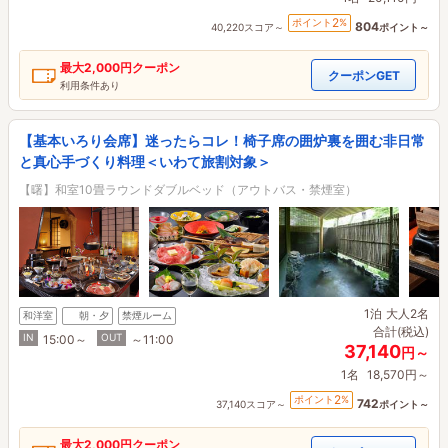
2
ポイント
%
804
40,220スコア～
ポイント～
最大
2,000円
クーポン
クーポンGET
利用条件あり
【基本いろり会席】迷ったらコレ！椅子席の囲炉裏を囲む非日常
と真心手づくり料理＜いわて旅割対象＞
【曙】和室10畳ラウンドダブルベッド（アウトバス・禁煙室）
1泊
大人2名
和洋室
朝・夕
禁煙ルーム
合計(税込)
IN
OUT
15:00～
～11:00
37,140
円～
1名
18,570円～
2
ポイント
%
742
37,140スコア～
ポイント～
最大
2,000円
クーポン