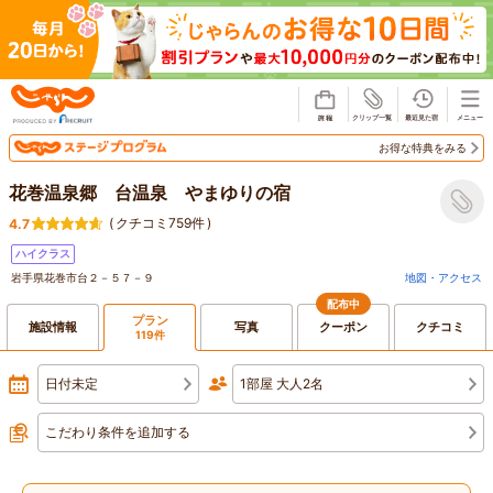
じゃらん
お得な特典をみる
花巻温泉郷 台温泉 やまゆりの宿
(
クチコミ759件
)
4.7
ハイクラス
岩手県花巻市台２－５７－９
地図・アクセス
配布中
プラン
施設情報
写真
クーポン
クチコミ
119件
日付未定
1部屋 大人2名
こだわり条件を追加する