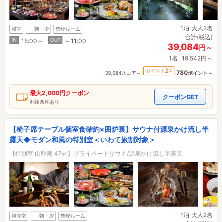
1泊
大人2名
和室
朝・夕
禁煙ルーム
合計(税込)
IN
OUT
15:00～
～11:00
39,084
円～
1名
19,542円～
2
ポイント
%
780
39,084スコア～
ポイント～
最大
2,000円
クーポン
クーポンGET
利用条件あり
【椅子席テーブル個室食確約×囲炉裏】サウナ付源泉かけ流し半
露天◆モダン和風の特別室＜いわて旅割対象＞
【特別室 山酔庵 47㎡】プライベートサウナ/源泉かけ流し半露天
1泊
大人2名
和洋室
朝・夕
禁煙ルーム