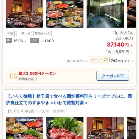
1泊
大人2名
和室
朝・夕
禁煙ルーム
合計(税込)
IN
OUT
15:00～
～11:00
37,140
円～
1名
18,570円～
2
ポイント
%
742
37,140スコア～
ポイント～
最大
2,000円
クーポン
クーポンGET
利用条件あり
【いろり御膳】椅子席で食べる囲炉裏料理をリーズナブルに。囲
炉裏仕立てのすきやき＜いわて旅割対象＞
【牡丹】和室8畳（バス付・禁煙室）