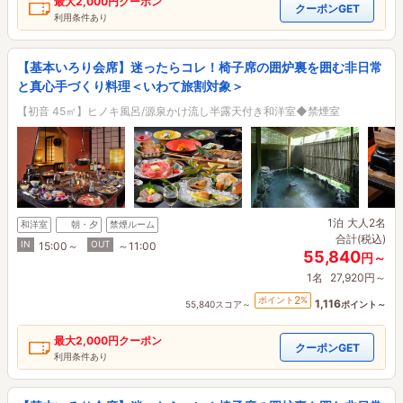
最大
2,000円
クーポン
クーポンGET
利用条件あり
【基本いろり会席】迷ったらコレ！椅子席の囲炉裏を囲む非日常
と真心手づくり料理＜いわて旅割対象＞
【初音 45㎡】ヒノキ風呂/源泉かけ流し半露天付き和洋室◆禁煙室
1泊
大人2名
和洋室
朝・夕
禁煙ルーム
合計(税込)
IN
OUT
15:00～
～11:00
55,840
円～
1名
27,920円～
2
ポイント
%
1,116
55,840スコア～
ポイント～
最大
2,000円
クーポン
クーポンGET
利用条件あり