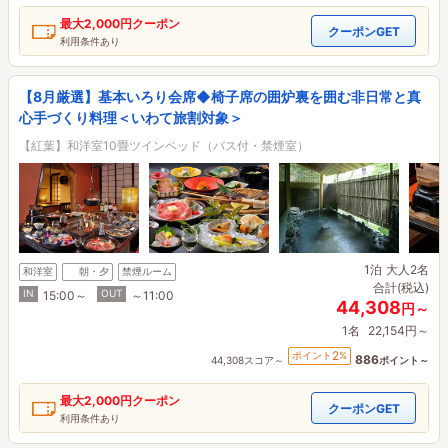
最大
2,000円
クーポン
クーポンGET
利用条件あり
【8月厳選】基本いろり会席◆椅子席の囲炉裏を囲む非日常と真
心手づくり料理＜いわて旅割対象＞
【紅葉】和洋室10畳ツインベッド（バス付・禁煙室）
1泊
大人2名
和洋室
朝・夕
禁煙ルーム
合計(税込)
IN
OUT
15:00～
～11:00
44,308
円～
1名
22,154円～
2
ポイント
%
886
44,308スコア～
ポイント～
最大
2,000円
クーポン
クーポンGET
利用条件あり