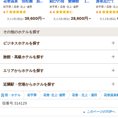
花巻温泉 佳松園 肌にしみこむ化粧水のような「とろとろの湯」
結びの宿 愛隣館 【花巻温泉郷 里山料理と１７の湯船が自慢】
游泉志だて
岩手県 / 花巻･北上･遠野
岩手県 / 花巻･北上･遠野
岩手県 / 花巻･北
4.7
4.4
4.8
39,600円～
28,600円～
大人2名(税込)
大人2名(税込)
大人2名(税込)
その他のホテルを探す
ビジネスホテルを探す
旅館・高級ホテルを探す
岩手県
エリアからホテルを探す
花巻･北上･遠野
岩手県
近隣駅・空港からホテルを探す
花巻・北上・湯田
岩手県
宿・ホテル
岩手県
花巻･北上･遠野
花巻・北上・湯田
花巻温泉
花巻空港駅
花巻･北上･遠野
花巻空港駅
宿番号:314129
花巻・北上・湯田
花巻駅
このページのTOPへ
▲