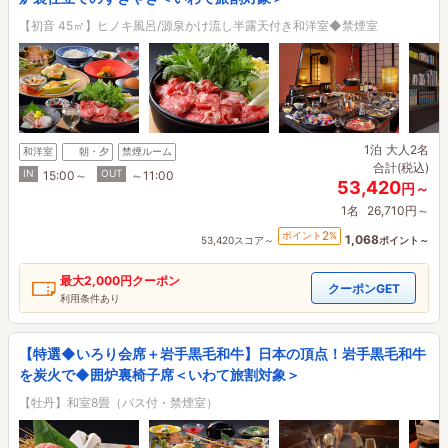
【初音 45㎡】ヒノキ風呂/源泉かけ流し半露天付き和洋室◆禁煙室
1泊
大人2名
和洋室
朝・夕
禁煙ルーム
合計(税込)
IN
OUT
15:00～
～11:00
53,420
円～
1名
26,710円～
2
ポイント
%
1,068
53,420スコア～
ポイント～
最大
2,000円
クーポン
クーポンGET
利用条件あり
【特選◆いろり会席＋岩手黒毛和牛】日本の頂点！岩手黒毛和牛
を炭火で◆囲炉裏椅子席＜いわて旅割対象＞
【牡丹】和室8畳（バス付・禁煙室）