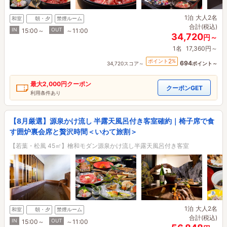
1泊
大人2名
和室
朝・夕
禁煙ルーム
合計(税込)
IN
OUT
15:00～
～11:00
34,720
円～
1名
17,360円～
2
ポイント
%
694
34,720スコア～
ポイント～
最大
2,000円
クーポン
クーポンGET
利用条件あり
【8月厳選】源泉かけ流し 半露天風呂付き客室確約｜椅子席で食
す囲炉裏会席と贅沢時間＜いわて旅割＞
【若葉・松風 45㎡】檜和モダン源泉かけ流し半露天風呂付き客室
1泊
大人2名
和室
朝・夕
禁煙ルーム
合計(税込)
IN
OUT
15:00～
～11:00