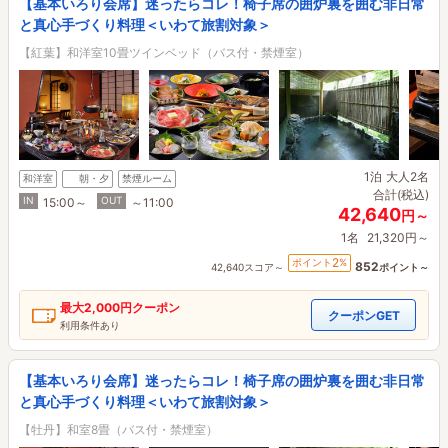
【基本いろり会席】迷ったらコレ！椅子席の囲炉裏を囲む非日常
と真心手づくり料理＜いわて旅割対象＞
【紅葉】和洋室10畳ツインベッド（バス付・禁煙室）
1泊
大人2名
和洋室
朝・夕
禁煙ルーム
合計(税込)
IN
OUT
15:00～
～11:00
42,640
円～
1名
21,320円～
2
ポイント
%
852
42,640スコア～
ポイント～
最大
2,000円
クーポン
クーポンGET
利用条件あり
【基本いろり会席】迷ったらコレ！椅子席の囲炉裏を囲む非日常
と真心手づくり料理＜いわて旅割対象＞
【牡丹】和室8畳（バス付・禁煙室）