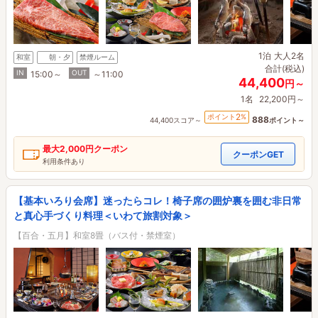
1泊
大人2名
和室
朝・夕
禁煙ルーム
合計(税込)
IN
OUT
15:00～
～11:00
44,400
円～
1名
22,200円～
2
ポイント
%
888
44,400スコア～
ポイント～
最大
2,000円
クーポン
クーポンGET
利用条件あり
【基本いろり会席】迷ったらコレ！椅子席の囲炉裏を囲む非日常
と真心手づくり料理＜いわて旅割対象＞
【百合・五月】和室8畳（バス付・禁煙室）