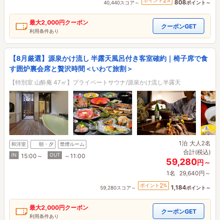
2
ポイント
%
808
40,440スコア～
ポイント～
最大
2,000円
クーポン
クーポンGET
利用条件あり
【8月厳選】源泉かけ流し 半露天風呂付き客室確約｜椅子席で食
す囲炉裏会席と贅沢時間＜いわて旅割＞
【特別室 山酔庵 47㎡】プライベートサウナ/源泉かけ流し半露天
1泊
大人2名
和洋室
朝・夕
禁煙ルーム
合計(税込)
IN
OUT
15:00～
～11:00
59,280
円～
1名
29,640円～
2
ポイント
%
1,184
59,280スコア～
ポイント～
最大
2,000円
クーポン
クーポンGET
利用条件あり