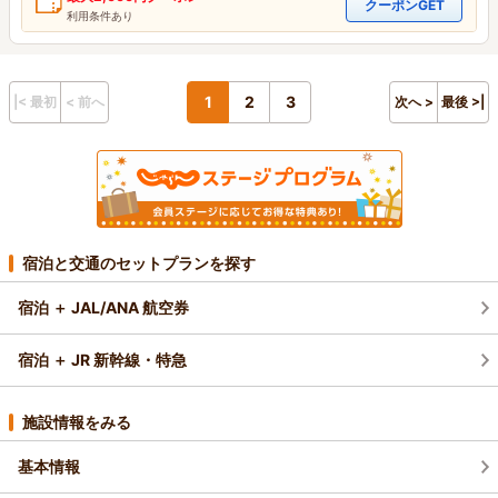
クーポンGET
利用条件あり
1
2
3
|< 最初
< 前へ
次へ >
最後 >|
宿泊と交通のセットプランを探す
宿泊 ＋ JAL/ANA 航空券
宿泊 ＋ JR 新幹線・特急
施設情報をみる
基本情報