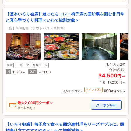
【基本いろり会席】迷ったらコレ！椅子席の囲炉裏を囲む非日常
と真心手づくり料理＜いわて旅割対象＞
【藤】和室8畳（アウトバス・禁煙室）
1泊
大人2名
和室
朝・夕
禁煙ルーム
合計(税込)
IN
OUT
15:00～
～11:00
34,500
円～
1名
17,250円～
2
ポイント
%
690
34,500スコア～
ポイント～
最大
2,000円
クーポン
クーポンGET
利用条件あり
【いろり御膳】椅子席で食べる囲炉裏料理をリーズナブルに。囲
炉裏仕立てのすきやき＜いわて旅割対象＞