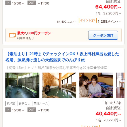
合計(税込)
IN
OUT
15:00～
～11:00
64,400
円～
1名
32,200円～
2
ポイント
%
1,288
64,400スコア～
ポイント～
最大
2,000円
クーポン
クーポンGET
利用条件あり
【素泊まり】21時までチェックインOK！坂上田村麻呂も愛した
名湯、源泉掛け流しの天然温泉でのんびり旅
【初音 45㎡】ヒノキ風呂/源泉かけ流し半露天付き和洋室◆禁煙室
1泊
大人2名
和洋室
食事なし
禁煙ルーム
合計(税込)
IN
OUT
15:00～
～11:00
40,440
円～
1名
20,220円～