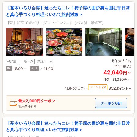
【基本いろり会席】迷ったらコレ！椅子席の囲炉裏を囲む非日常
と真心手づくり料理＜いわて旅割対象＞
【萱】和室10畳バリモダンツインベッド（バス付・禁煙室）
1泊
大人2名
和洋室
朝・夕
禁煙ルーム
合計(税込)
IN
OUT
15:00～
～11:00
42,640
円～
1名
21,320円～
2
ポイント
%
852
42,640スコア～
ポイント～
最大
2,000円
クーポン
クーポンGET
利用条件あり
【基本いろり会席】迷ったらコレ！椅子席の囲炉裏を囲む非日常
と真心手づくり料理＜いわて旅割対象＞