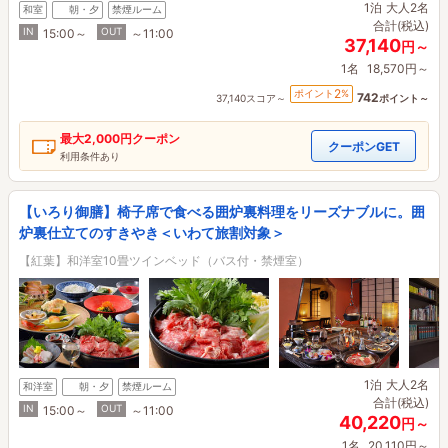
1泊
大人2名
和室
朝・夕
禁煙ルーム
合計(税込)
IN
OUT
15:00～
～11:00
37,140
円～
1名
18,570円～
2
ポイント
%
742
37,140スコア～
ポイント～
最大
2,000円
クーポン
クーポンGET
利用条件あり
【いろり御膳】椅子席で食べる囲炉裏料理をリーズナブルに。囲
炉裏仕立てのすきやき＜いわて旅割対象＞
【紅葉】和洋室10畳ツインベッド（バス付・禁煙室）
1泊
大人2名
和洋室
朝・夕
禁煙ルーム
合計(税込)
IN
OUT
15:00～
～11:00
40,220
円～
1名
20,110円～