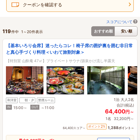
クーポンを確認する
スコアについて
119
おすすめ順
安い順
件中
1
～
20
件表示
【基本いろり会席】迷ったらコレ！椅子席の囲炉裏を囲む非日常
と真心手づくり料理＜いわて旅割対象＞
【特別室 山酔庵 47㎡】プライベートサウナ/源泉かけ流し半露天
1泊
大人2名
和洋室
朝・夕
禁煙ルーム
合計(税込)
IN
OUT
15:00～
～11:00
64,400
円～
1名
32,200円～
2
ポイント
%
1,288
64,400スコア～
ポイント～