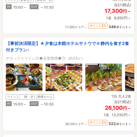
合計(税込)
IN
OUT
15:00～
～10:30
17,300
円～
1名
8,650円～
2
ポイント
%
346
17,300スコア～
ポイント～
【事前決済限定】★夕食は本館ホテルサトウで☆静内を食す2食
付きプラン♪
デラックスツイン◇◆全室禁煙◆◇（約35㎡）
1泊
大人2名
ツイン
朝・夕
禁煙ルーム
合計(税込)
IN
OUT
15:00～
～10:30
26,100
円～
1名
13,050円～
2
ポイント
%
522
26,100スコア～
ポイント～