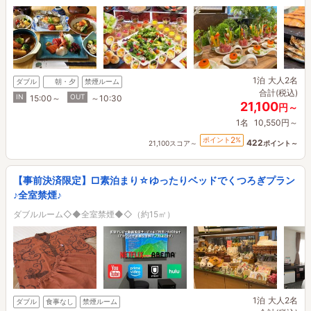
1泊
大人2名
ダブル
朝・夕
禁煙ルーム
合計(税込)
IN
OUT
15:00～
～10:30
21,100
円～
1名
10,550円～
2
ポイント
%
422
21,100スコア～
ポイント～
【事前決済限定】□素泊まり☆ゆったりベッドでくつろぎプラン
♪全室禁煙♪
ダブルルーム◇◆全室禁煙◆◇（約15㎡）
1泊
大人2名
ダブル
食事なし
禁煙ルーム