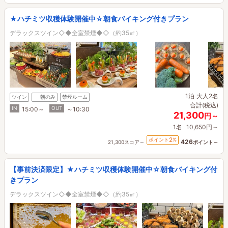
★ハチミツ収穫体験開催中☆朝食バイキング付きプラン
デラックスツイン◇◆全室禁煙◆◇（約35㎡）
1泊
大人2名
ツイン
朝のみ
禁煙ルーム
合計(税込)
IN
OUT
15:00～
～10:30
21,300
円～
1名
10,650円～
2
ポイント
%
426
21,300スコア～
ポイント～
【事前決済限定】★ハチミツ収穫体験開催中☆朝食バイキング付
きプラン
デラックスツイン◇◆全室禁煙◆◇（約35㎡）