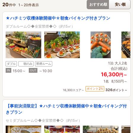
20
おすすめ順
安い順
件中
1
～
20
件表示
★ハチミツ収穫体験開催中☆朝食バイキング付きプラン
ダブルルーム◇◆全室禁煙◆◇（約15㎡）
1泊
大人2名
ダブル
朝のみ
禁煙ルーム
合計(税込)
IN
OUT
15:00～
～10:30
16,300
円～
1名
8,150円～
2
ポイント
%
326
16,300スコア～
ポイント～
【事前決済限定】★ハチミツ収穫体験開催中☆朝食バイキング付
きプラン
セミダブルルーム◇◆全室禁煙◆◇（約15㎡）