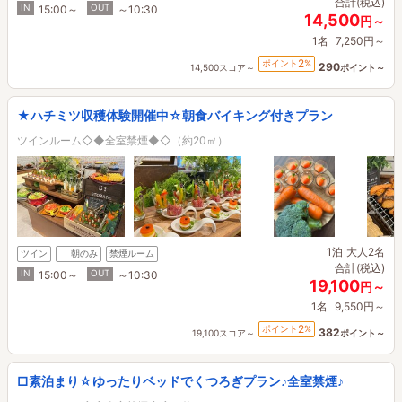
合計(税込)
IN
OUT
15:00～
～10:30
14,500
円～
1名
7,250円～
2
ポイント
%
290
14,500スコア～
ポイント～
★ハチミツ収穫体験開催中☆朝食バイキング付きプラン
ツインルーム◇◆全室禁煙◆◇（約20㎡）
1泊
大人2名
ツイン
朝のみ
禁煙ルーム
合計(税込)
IN
OUT
15:00～
～10:30
19,100
円～
1名
9,550円～
2
ポイント
%
382
19,100スコア～
ポイント～
□素泊まり☆ゆったりベッドでくつろぎプラン♪全室禁煙♪