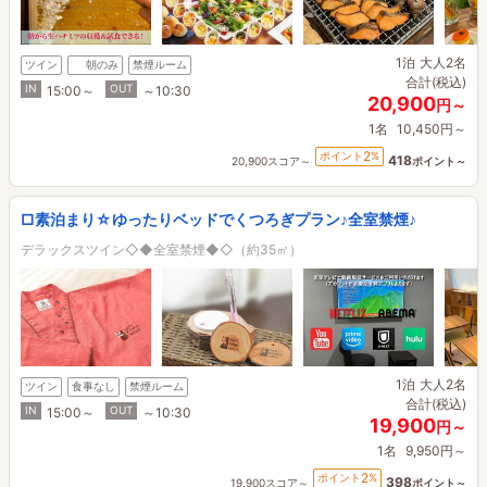
1泊
大人2名
ツイン
朝のみ
禁煙ルーム
合計(税込)
IN
OUT
15:00～
～10:30
20,900
円～
1名
10,450円～
2
ポイント
%
418
20,900スコア～
ポイント～
□素泊まり☆ゆったりベッドでくつろぎプラン♪全室禁煙♪
デラックスツイン◇◆全室禁煙◆◇（約35㎡）
1泊
大人2名
ツイン
食事なし
禁煙ルーム
合計(税込)
IN
OUT
15:00～
～10:30
19,900
円～
1名
9,950円～
2
ポイント
%
398
19,900スコア～
ポイント～