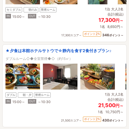
1泊
大人2名
セミダブル
朝のみ
禁煙ルーム
合計(税込)
IN
OUT
15:00～
～10:30
17,300
円～
1名
8,650円～
2
ポイント
%
346
17,300スコア～
ポイント～
★夕食は本館ホテルサトウで☆静内を食す2食付きプラン♪
ダブルルーム◇◆全室禁煙◆◇（約15㎡）
1泊
大人2名
ダブル
朝・夕
禁煙ルーム
合計(税込)
IN
OUT
15:00～
～10:30
21,500
円～
1名
10,750円～
2
ポイント
%
430
21,500スコア～
ポイント～