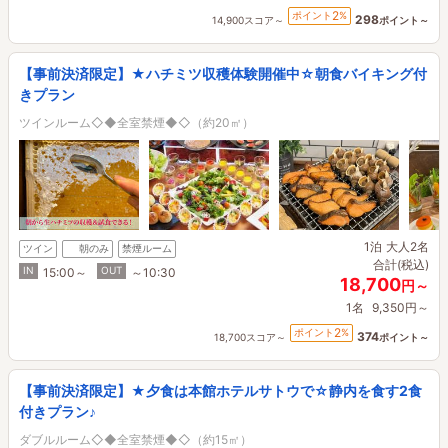
2
ポイント
%
298
14,900スコア～
ポイント～
【事前決済限定】★ハチミツ収穫体験開催中☆朝食バイキング付
きプラン
ツインルーム◇◆全室禁煙◆◇（約20㎡）
1泊
大人2名
ツイン
朝のみ
禁煙ルーム
合計(税込)
IN
OUT
15:00～
～10:30
18,700
円～
1名
9,350円～
2
ポイント
%
374
18,700スコア～
ポイント～
【事前決済限定】★夕食は本館ホテルサトウで☆静内を食す2食
付きプラン♪
ダブルルーム◇◆全室禁煙◆◇（約15㎡）