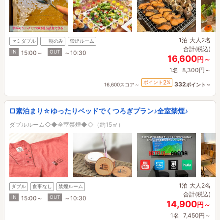
1泊
大人2名
セミダブル
朝のみ
禁煙ルーム
合計(税込)
IN
OUT
15:00～
～10:30
16,600
円～
1名
8,300円～
2
ポイント
%
332
16,600スコア～
ポイント～
□素泊まり☆ゆったりベッドでくつろぎプラン♪全室禁煙♪
ダブルルーム◇◆全室禁煙◆◇（約15㎡）
1泊
大人2名
ダブル
食事なし
禁煙ルーム
合計(税込)
IN
OUT
15:00～
～10:30
14,900
円～
1名
7,450円～