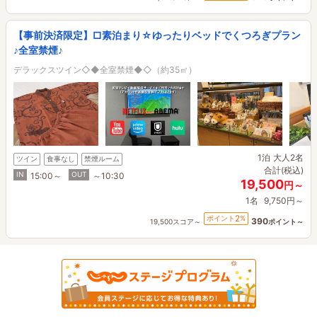
【事前決済限定】□素泊まり☆ゆったりベッドでくつろぎプラン
♪全室禁煙♪
デラックスツイン◇◆全室禁煙◆◇（約35㎡）
1泊
大人2名
ツイン
食事なし
禁煙ルーム
合計(税込)
IN
OUT
15:00～
～10:30
19,500
円～
1名
9,750円～
2
ポイント
%
390
19,500スコア～
ポイント～