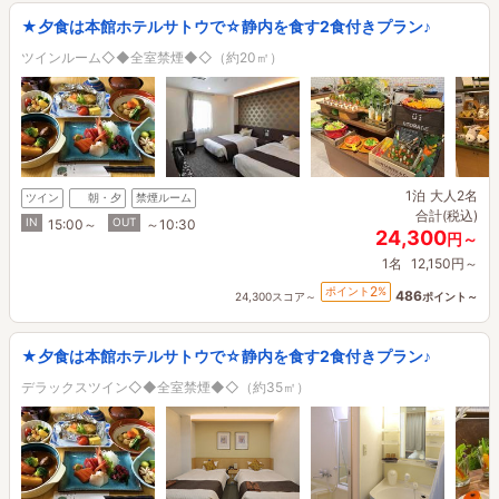
★夕食は本館ホテルサトウで☆静内を食す2食付きプラン♪
ツインルーム◇◆全室禁煙◆◇（約20㎡）
1泊
大人2名
ツイン
朝・夕
禁煙ルーム
合計(税込)
IN
OUT
15:00～
～10:30
24,300
円～
1名
12,150円～
2
ポイント
%
486
24,300スコア～
ポイント～
★夕食は本館ホテルサトウで☆静内を食す2食付きプラン♪
デラックスツイン◇◆全室禁煙◆◇（約35㎡）