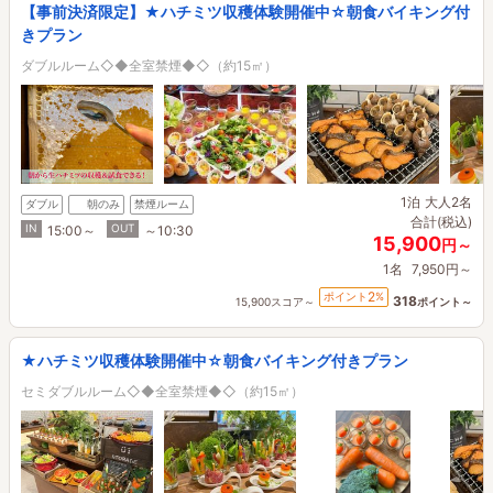
【事前決済限定】★ハチミツ収穫体験開催中☆朝食バイキング付
きプラン
ダブルルーム◇◆全室禁煙◆◇（約15㎡）
1泊
大人2名
ダブル
朝のみ
禁煙ルーム
合計(税込)
IN
OUT
15:00～
～10:30
15,900
円～
1名
7,950円～
2
ポイント
%
318
15,900スコア～
ポイント～
★ハチミツ収穫体験開催中☆朝食バイキング付きプラン
セミダブルルーム◇◆全室禁煙◆◇（約15㎡）