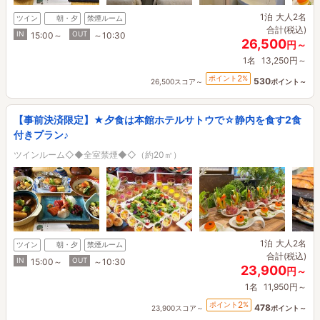
1泊
大人2名
ツイン
朝・夕
禁煙ルーム
合計(税込)
IN
OUT
15:00～
～10:30
26,500
円～
1名
13,250円～
2
ポイント
%
530
26,500スコア～
ポイント～
【事前決済限定】★夕食は本館ホテルサトウで☆静内を食す2食
付きプラン♪
ツインルーム◇◆全室禁煙◆◇（約20㎡）
1泊
大人2名
ツイン
朝・夕
禁煙ルーム
合計(税込)
IN
OUT
15:00～
～10:30
23,900
円～
1名
11,950円～
2
ポイント
%
478
23,900スコア～
ポイント～