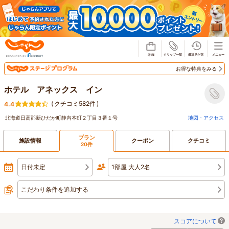
じゃらん
お得な特典をみる
ホテル アネックス イン
(
クチコミ582件
)
4.4
北海道日高郡新ひだか町静内本町２丁目３番１号
地図・アクセス
プラン
施設情報
クーポン
クチコミ
20件
日付未定
1部屋 大人2名
こだわり条件を追加する
スコアについて