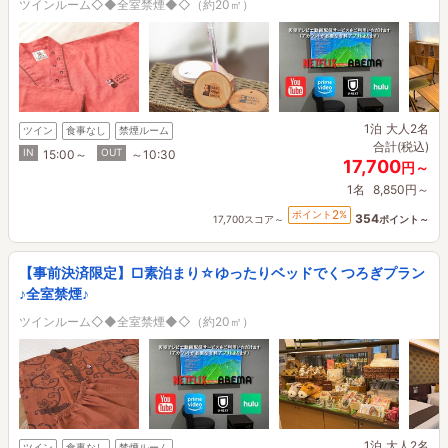
ツインルーム◇◆全室禁煙◆◇（約20㎡）
1泊
大人2名
ツイン
食事なし
禁煙ルーム
合計(税込)
IN
OUT
15:00～
～10:30
17,700
円～
1名
8,850円～
2
ポイント
%
354
17,700スコア～
ポイント～
【事前決済限定】□素泊まり☆ゆったりベッドでくつろぎプラン
♪全室禁煙♪
ツインルーム◇◆全室禁煙◆◇（約20㎡）
1泊
大人2名
ツイン
食事なし
禁煙ルーム